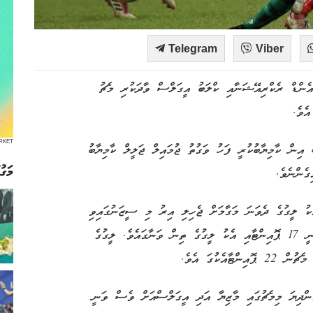
Telegram
Viber
ންޑް ރެކްރިއޭޝަނާއި ކްލަބު އީގަލްސް ވާދަކުރި މެޗު
އެވެ.
RKET
އިން ކާމިޔާބުކުރީ ފަހު ވަގުތު ޖުމައިލް ޖަލީލް ކާމިޔާބު
މަގު
ީގަލްސް 10 މެޗުން 18 ޕޮއިންޓާ އެކު ލީގުގެ ދެވަނަ މަގާމަށް ޖެހިލި އިރު މި ސީޒަނުގައިވި
ތިން ވަނަ ބައްޔާ އެކު މާޒިޔާ އޮތީ 10 މެޗުން ލިބިފައިވަނީ 17 ޕޮއިންޓާއި އެކު ލީގުގެ ތިން ވަނާގައެވެ. ލީގުގެ
ެކުގަ އެވެ.
ެންދިޔަ މިމެޗުގައި މާޒިޔާ އަދި އީގަލްސްއަށް ވެސް ވަނީ