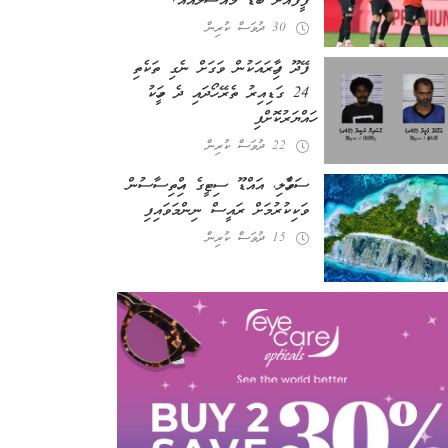
ފީފާއަށް ބޮޑު މައްސަލައެއް!
30 ދުވަސް ކުރިން
ފޭދޫ ފިހާރައަކުން ވަގަށް ނެގި ތަކެތި
24 ގަޑިއިރު ތެރޭ ހޯދައި ދެ މީހަކު
ހައްޔަރުކޮށްފި
22 ދުވަސް ކުރިން
ސަވާހެލި، އައްޑޫ ސިޓީގެ އިހްތިސާސުން
ވަކިކުރުމަށް ރައީސް ނިންމަވައިފި
15 ދުވަސް ކުރިން