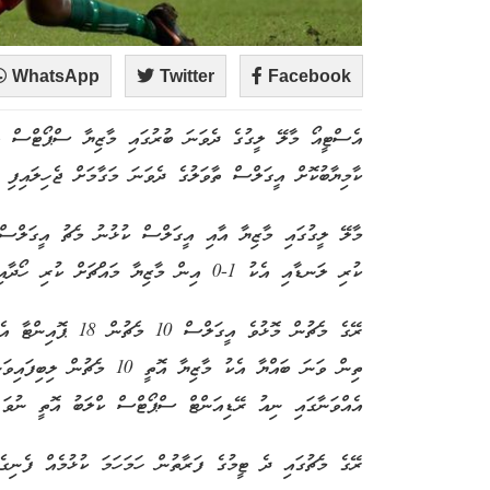
WhatsApp
Twitter
Facebook
އެސްޓީއޯ މާލޭ ލީގުގެ ދެވަނަ ބުރުގައި މާޒިޔާ ސްޕޯޓްސް އެ
ކާމިޔާބުކޮށް އީގަލްސް ތާވަލުގެ ދެވަނަ މަގާމަށް ޖެހިލައިފި 
މާލޭ ލީގުގައި މާޒިޔާ އާއި އީގަލްސް ކުޅުނު މެޗު އީގަލްސް 
ކުރި ލަނޑާއި އެކު 1-0 އިން މާޒިޔާ މައްޗަށް ކުރި ހޯދާއިގެންނެވެ.
ރޭގެ މެޗުން މޮޅުވެ އ
އެއްވަނާގައި ނިއު ރޭޑިއަންޓް ސްޕޯޓްސް ކްލަބު އޮތީ ނުވަ މެޗުން 22 ޕޮއިންޓާއ
ރޭގެ މެޗުގައި ދެ ޓީމުގެ ފަރާތުން ހަމަހަމަ ކުޅުމެއް ފެނިގ