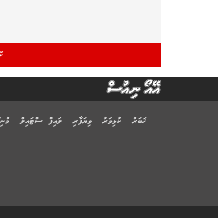
ޚަބަރު
ކުޅިވަރު
ވިޔަފާރި
ލައިފް ސްޓައިލް
މުނިފ