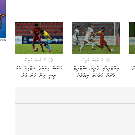
CARE
8 އަހރު ކުރިން
8 އަހރު ކުރިން
ް
ވިކްޓަރީއާއި ގްރީން ސްޓްރީޓް
ހަބޭސް އިއްބެގެ ހެޓްރިކާ އެކު
މެޗަށް ހަމަހަމަ ނިމުމެއް
ޓީސީ ތިން ވަނަ އަށް