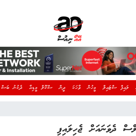
ލައިފް ސްޓައިލް
މީހުން
ވާހަކަ
ދީން
ސްކޫލް މީޑިއާ
ދެކުނު ބަސް
ްސް ދެވަނައަށް ޖެހިލައިފި