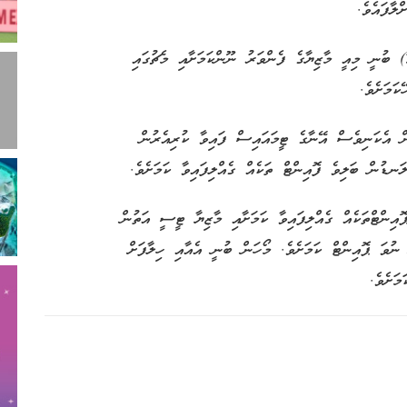
ލާފައެވެ.
) ބުނީ މިއީ މާޒިޔާގެ ފެންވަރު ނޫންކަމަށާއި މެޗުގައި
ކަމަށެވެ.
ް އެކަނިވެސް އޭނާގެ ޓީމައައިސް ފައިވާ ކުރިއެރުން
އިންޓްތަކެއް ގެއްލިފައިވާ ކަމަށާއި މާޒިޔާ ޓީސީ އަތުން
ނުވަ ޕޮއިންޓް ކަމަށެވެ. މޯހަން ބުނީ އެއާއި ހިލާފަށް
މަށެވެ.