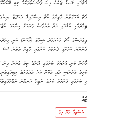
މެޗުގައި ލަނޑު ޖަހާނެ ގިނަ ފުރުސަތުތަކެއް ލިބި ބޭކާރުކޮށް
މެޗާ ބެހޭގޮތުން މާޒިޔާގެ ކޯޗު އިސްމާއިލް މަހަފޫޒް (އިންމަ
ޓީމްދެއްކި ކުޅުމާއި މެދު އެއްވެސް ވަރަކަށް ހިންހަމަ ނުޖެހޭ
އީގަލްސްގެ ކޯޗު މުހައްމަދު ޝިޔާޒް (މޯހަން) ބުނީ މިމެޗުނ
ފެންނާނެ ކަމަށާއި ފުރަތަމަ ބުރުގައި މާޒިޔާ އަތުން 2-0 ލަނޑުން ބަލިވެ ފޮއިންޓް ތަކެއް ގެއްލިފައިވާ ކަމަށެވެ.
މޯހަން ބުނީ ފުރަތަމަ ބުރުގައި އޭނާގެ ޓީމު އަތުން ގިނަ ޕޮ
ބަލިވެ ވެލެންސި އާއި އެކޮށް ކުޅެ އެއްވަރުވެ ލިބިފައިވަނީ 
މި ބުރުގައި ފުރަތަމަ ބުރުގެ ނަތީޖާ ހަނދާން ނަތާލާފައިވާކަ
ޓެގު
އެސްޓީއޯ މާލޭ ލީގު