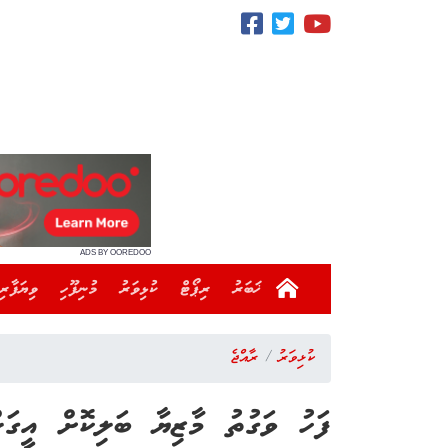
ADS BY OOREDOO
ޚަބަރު
ރިޕޯޓް
ކުޅިވަރު
މުނިފޫހި
ވިޔަފާރި
ކުޅިވަރު
ރާއްޖެ
ފަހު ވަގުތު މާޒިޔާ ބަލިކޮށް އީގަލ