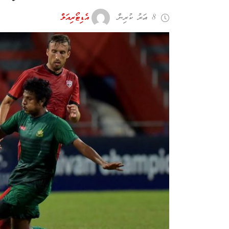
8 އަހރު ކުރިން
އެޑިޓޯރިއަލް