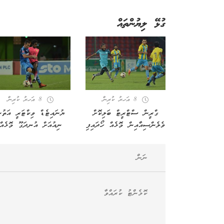
ގުޅޭ ލިޔުންތައް
8 އަހރު ކުރިން
8 އަހރު ކުރިން
ގްރީން ސްޓްރީޓް ބަލިކޮށް
ޔުނައިޓެޑް ވިކްޓަރީ އަތުނ
ވެލެންސިއާއިން މޮޅެއް ހޯދައިފި
ނިއުއަށް އުނދަގޫ މޮޅެއް