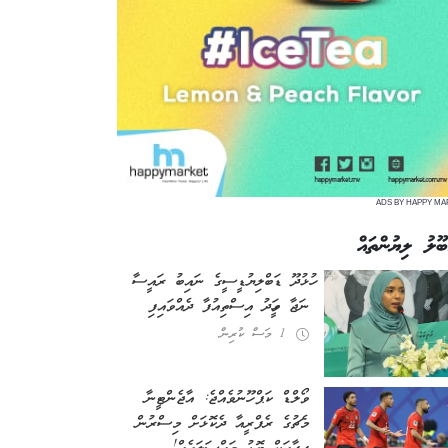
ADS BY HAPPY MA
ބޫލު ލިޔުންތައް
ހުޅުދޫ ޑަބްލިޔުޑީސީގެ ނައިބު ރައީސާ
ނަޖާ ވަހީދު އިސްތިއުފާ ދެއްވައިފި
1 މަސް ކުރިން
ވޯލްޑް ކަޕް ހޫނުވެއްޖެ: އާޖެންޓީނާ
މެޗުގެ ރެފްރީއާ ދެކޮޅަށް މިސްރުން