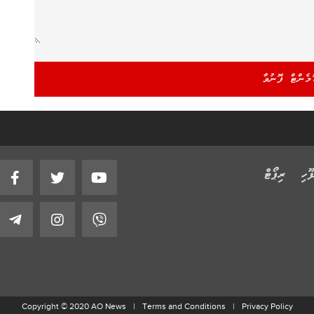
ޫހި
ރިޕޯޓް
Copyright © 2020 AO News
Terms and Conditions
Privacy Policy