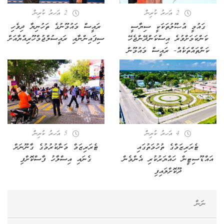
2 އަހރު ކުރިން
2 އަހރު ކުރިން
ގައުމީ އުޞޫލުތަކަކީ ސިޔާސީ
ރައީސް މައުމޫނުގެ ތަހުނިޔާ ދިވެހި
ކަންކަމަށްވުރެ އިސްކަންދޭންޖެހޭ
ސިފައިންނާއި ރައީސުލްޖުމްހޫރިއްޔާއަށް
ކަންތައްތަކެއް- ރައީސް މައުމޫން
4 އަހރު ކުރިން
5 އަހރު ކުރިން
ޓެރަރިޒަމްގެ ތުހުމަތުގައި
ޓެރަރިޒަމް މަނާކުރުމުގެ ގާނޫނަށް
އައްޑޫސިޓީން ހައްޔަރުކުރި އެންމެން
ގެނައި އިސްލާހު ފާސްކޮށްފި
ދޫކޮށްލައިފި