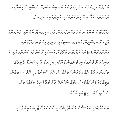
ބަދަލުކޮށްދިނުމަށް އެމަނިކުފާނުގެ އަނބިކަނބަލުން ނަސްރީނާ އިބްރާހީމް،
ދައުލަތުގެ ކަމާ ބެހޭ އިދާރާތަކުގައި އެދިވަޑައިގެންފި އެވެ.
މައުމޫޏް ގޭ ބަންދަށް ބަދަލުކޮށްދެއްވުން އެދި ކްރިމިނަލް ކޯޓަށާއި ޖެނެރަލްގެ
އޮފީހަށް ނަސްރީނާ ފޮނުއްވި ސިޓީގައި ވަނީ ފިރިކަލުން މައުމޫނަކީ
އުމުރުފުޅުން 80 އަހަރަށް ވުރެ މައްޗަށް ގޮސްފައިވާ ބޭފުޅެއް ކަމަށާއި އަދި އެ
މަނިކުފާނު ގެންދަވަނީ ބެނައިން ޕްރޮކްސިސިމަލް ޕޮޒިޝަނަލް ވާޓިގޯގެ
ބައްޔަށް ފަރުވާ ހޯއްދަވަމުން ކަމަށެވެ. އެ އާލާސްކަންފުޅަކީ އޭގެ ސަބަބުން
އަމިއްލަފުޅަށް އެއްވެސް ކަމެއް ނުކުރެވޭ ގޮތް މެދުވެރިވާ ކަމެއްކަމަށް
ނަސްރީނާގެ ސިޓީގައި ވެއެވެ.
ބަރަކާތްތެރި ރަމަޟާން މަހު ދޫނިދޫގައި ހުންނަވަން ޖެހިވަޑައިގަތުމަކީ