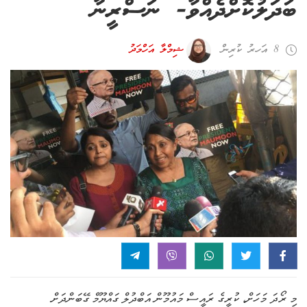
ބަދަލުކޮށްދެއްވާ- ނަސްރީނާ
8 އަހރު ކުރިން
ޝިމްލާ އަހްމަދު
މި ރޯދަ މަހަށް، ކުރީގެ ރައީސް މައުމޫން އަބްދުލް ގައްޔޫމް ގޭބަންދަށް