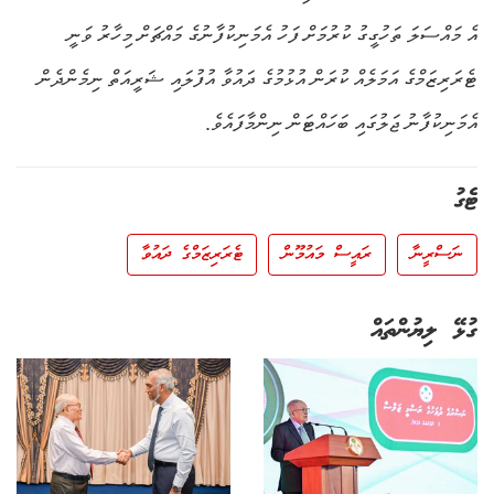
އެ މައްސަލަ ތަހުގީގު ކުރުމަށް ފަހު އެމަނިކުފާނުގެ މައްޗަށް މިހާރު ވަނީ
ޓެރަރިޒަމްގެ އަމަލެއް ކުރަން އުޅުމުގެ ދައުވާ އުފުލައި ޝަރީއަތް ނިމެންދެން
އެމަނިކުފާނު ޖަލުގައި ބަހައްޓަން ނިންމާފައެވެ.
ޓެގު
ނަސްރީނާ
ރައީސް މައުމޫން
ޓެރަރިޒަމްގެ ދައުވާ
ގުޅޭ ލިޔުންތައް