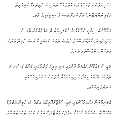
އެމަނިކުފާނަށް ތަހަންމަލް ކުރެވޭވަރަށް ވުރެ ގިނަ ދަތިތަކެއް ކުރިމަތިވެ
ވަޑައިނަންނަވާނެ ކަމެއް ކަމަށް ވެސް އެ ސިޓީގައިވެ އެވެ.
މައުމޫންގެ ސިއްހީ ހާލުކޮޅު ގޯސްވެފައިވާތާ ދެ ހަފުތާއެއްހާ ދުވަސް
ވެފައިވާއިރު، ހާލުކޮޅު ބޮޑުވާ ދުވަސް ދުވަހު ނަސްރީނާ ވެސް ދޫނިދޫ ޖަލަށް
ފުލުހުން ގެންގޮސްފައި ވެ އެވެ.
ރައީސް މައުމޫން ހައްޔަރު ކޮށްފައި ވަނީ މިދިޔަ ފެބްރުއަރީ މަހުގެ ފަސް ވަނަ
ދުވަހުގެ ރޭ އެމަނިކުފާނު ދިރިއުޅުއްވާ މާފަންނު އެންދެރިމާގޭގައި
ހުންނަވަނިކޮށެވެ.
އެމަނިކުފާނު ހައްޔަރުކޮށްފައި ރައީސުލްޖުމްހޫރިއްޔާ އަބްދުﷲ ޔާމީން އަބްދުލް
ގައްޔޫމްގެ ސަރުކާރު ގާނޫނާ ޚިލާފަށް ވައްޓާލަން އުޅުނު ކަމުގެ ތުހުމަތުގަ އެވެ.