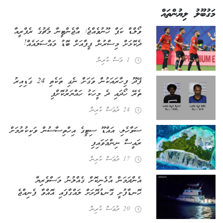
މަގުބޫލު ލިޔުންތައް
ވޯލްޑް ކަޕް ހޫނުވެއްޖެ: އާޖެންޓީނާ މެޗުގެ ރެފްރީއާ
ދެކޮޅަށް މިސްރުން ފީފާއަށް ބޮޑު މައްސަލައެއް!
1 މަސް ކުރިން
ފޭދޫ ފިހާރައަކުން ވަގަށް ނެގި ތަކެތި 24 ގަޑިއިރު
ތެރޭ ހޯދައި ދެ މީހަކު ހައްޔަރުކޮށްފި
24 ދުވަސް ކުރިން
ސަވާހެލި، އައްޑޫ ސިޓީގެ އިހްތިސާސުން ވަކިކުރުމަށް
ރައީސް ނިންމަވައިފި
17 ދުވަސް ކުރިން
އެންދަމަން އުޅެނިކޮށް ގެއްލުނު މަސްވެރިޔާ
ހޮނޑާފުށީ ގޮނޑުދޮށަށް ލައްގާފައި އޮއްވާ ފެނިއްޖެ
20 ދުވަސް ކުރިން