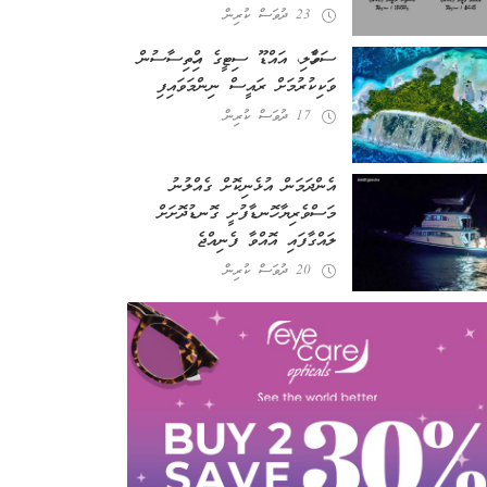
23 ދުވަސް ކުރިން
ސަވާހެލި، އައްޑޫ ސިޓީގެ އިހްތިސާސުން
ވަކިކުރުމަށް ރައީސް ނިންމަވައިފި
17 ދުވަސް ކުރިން
އެންދަމަން އުޅެނިކޮށް ގެއްލުނު
މަސްވެރިޔާ ހޮނޑާފުށީ ގޮނޑުދޮށަށް
ލައްގާފައި އޮއްވާ ފެނިއްޖެ
20 ދުވަސް ކުރިން