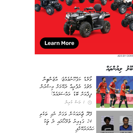
ADS BY OOR
ބޫލު ލިޔުންތައް
ވޯލްޑް ކަޕް ހޫނުވެއްޖެ: އާޖެންޓީނާ
މެޗުގެ ރެފްރީއާ ދެކޮޅަށް މިސްރުން
ފީފާއަށް ބޮޑު މައްސަލައެއް!
1 މަސް ކުރިން
ފޭދޫ ފިހާރައަކުން ވަގަށް ނެގި ތަކެތި
24 ގަޑިއިރު ތެރޭ ހޯދައި ދެ މީހަކު
ހައްޔަރުކޮށްފި