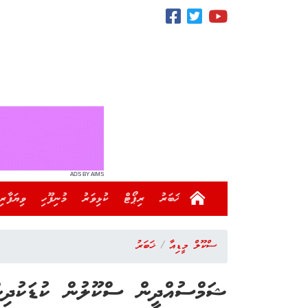
ADS BY AIMS
ޚަބަރު
ރިޕޯޓް
ކުޅިވަރު
މުނިފޫހި
ވިޔަފާރި
ސްކޫލް މީޑިއާ
ޚަބަރު
ޝަމްސުއްދީން ސްކޫލުން ކުޑަކުދިނ