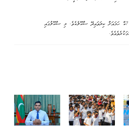
ޝަމްސުއްދީން ސްކޫލަކީ އެލް.ކޭ.ޖީ އިން ފެށިގެން ގްރޭޑް 7ކާ ހަމައަށް ކިޔަވައިދޭ ސްކޫލެކެވެ. މި ސްކޫލުގައި
ަކުރެވެއެވެ.