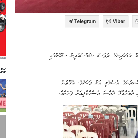
Telegram
Viber
ާހަގަކުރާ ކުޑަކުދިންގެ ދުވަސް، ޝަމްސުއްދީން ސްކޫލްގައި
EDOO
މަގު
ެނދުނުގެ އެސެމްލީ އަށް ފަހަށެވެ. އެގޮތުން
ދުވަހާގުޅޭ ޚާއްޞަ އެސެމްބްލީއަށް ފަހަށެވެ.