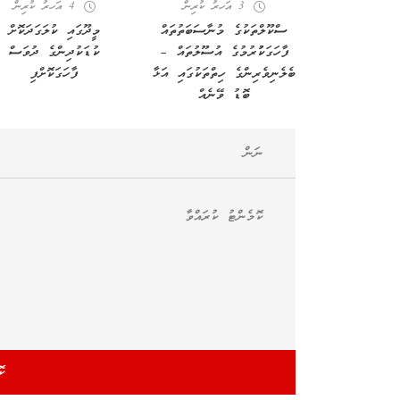
3 އަހރު ކުރިން
4 އަހރު ކުރިން
ސްކޫލްތަކުގެ މުނާސަބަތުތައް
މީދޫގައި ކުލަގަދަކޮށް
ފާހަގަކުުރުމުގެ އުސޫލުތައް –
ކުޑަކުދިންގެ ދުވަސް
ބެލެނިވެރިންގެ ހިތްތަކުގައި އަޅާ
ފާހަގަކޮށްފި
ބޮޑު ވޭނެއް