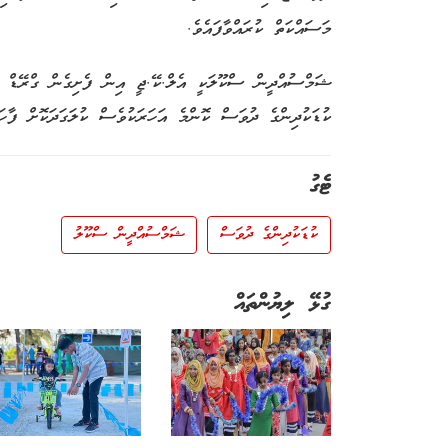
މަސައްކަތް ކުރައްވާފައެވެ.
ކުޑަކުދިންގެ ދުވަސް ކޮންމެ އަހަރަކުވެސް ކުލަގަދަކޮށް ފާހަގ
ޓެގު
ކުޑަކުދިންގެ ދުވަސް
ޝަމްސުއްދީން ސްކޫލު
ގުޅޭ ލިޔުންތައް