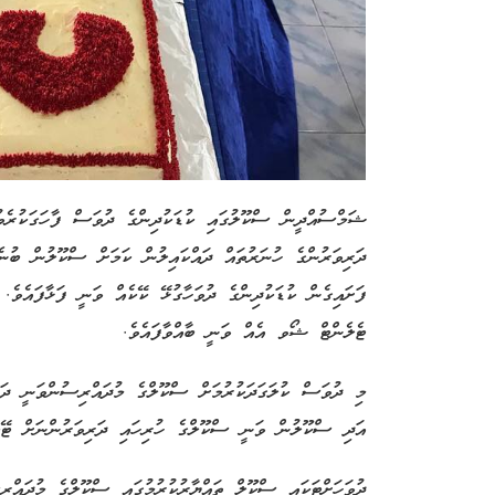
ޝަމްސުއްދީން ސްކޫލުގައި ކުޑަކުދިންގެ ދުވަސް ފާހަގަކުރެވ
ދަރިވަރުންގެ ހުނަރުތައް ދައްކައިލުން ކަމަށް ސްކޫލުން ބުނެ
ފަށައިގެން ކުޑަކުދިންގެ ދުވަހާގުޅޭ ކޭކެއް ވަނީ ފަޅާފައެވެ. އ
ޓެލެންޓް ޝޯވ އެއް ވަނީ ބާއްވާފައެވެ.
މި ދުވަސް ކުލަގަދަކުރުމަށް ސްކޫލްގެ މުދައްރިސުންވަނީ ދަރ
އަދި ސްކޫލުން ވަނީ ސްކޫލްގެ ހުރިހައި ދަރިވަރުންނަށް ޓޭކ
ދުވަހަށްޓަކައި ސްކޫލް ތައްޔާރުކުރުމުގައި ސްކޫލްގެ މުދައްރ