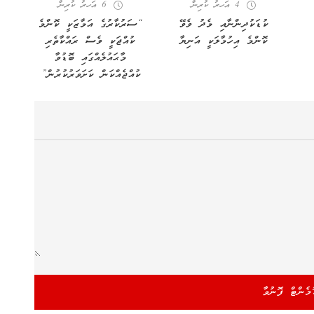
4 އަހރު ކުރިން
6 އަހރު ކުރިން
ކުޑަކުދިންނާއި މެދު ވެވޭ
“ސަރުކާރުގެ އަމާޒަކީ ކޮންމެ
ކޮންމެ އިހުމާލަކީ އަނިޔާ
ކުއްޖަކީ ވެސް ރައްކާތެރި
މާޙައުލެއްގައި ބޮޑުވާ
ކުއްޖެއްކަން ކަށަވަރުކުރުން”