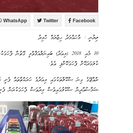
WhatsApp
Twitter
Facebook
ލިޔުނީ : މުަހައްމަދު ހިޒްޔަމް ހާމިދު
10 މެއި 2018 (މިއަދު) ބައިނަލްއަޤްވާމީ ގޮތުން ފ
ކުލަގަދަކޮށް ފާހަގަކޮށްފި އެވެ.
ރާއްޖޭގެ ގިނަ ސްކޫލްތަކުގައި މިއަދުގެ ހަރަކާތްތައް ފެށީ ހ
ޝަމްސުއްދީން ސްކޫލުގައިވެސް މިދުވަސް ފާހަގަކުރަން ފެށީ 