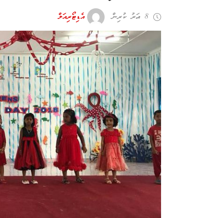
8 އަހރު ކުރިން
އެޑިޓޯރިއަލް