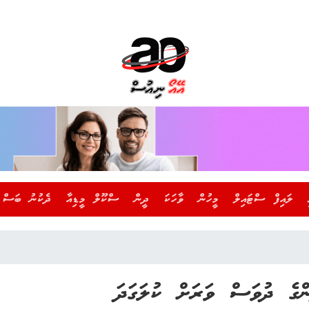
ލައިފް ސްޓައިލް
މީހުން
ވާހަކަ
ދީން
ސްކޫލް މީޑިއާ
ދެކުނު ބަސް
ްގެ ދުވަސް ވަރަށް ކުލަގަދަ