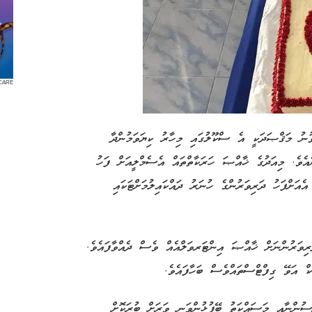
CARE
ުނު މަޤްޞަދަކީ އެ ސްކޫލުގައި މިހާރު ކިޔަވަމުންދާ
އެވެ. މިއަދުގެ ޚާއްޞަ ހަރަކާތްތައް އެސެމްލީއަށް ފަހު
ެއަށްފަހު ދަރިވަރުންގެ ހުނަރު ދައްކައިލުމަށްޓަކައި
ިވަރުންނަށް ޚާއްޞަ އިންޓަރވަލްއެއް ވެސް ދެއްވާފައެވެ.
ް އަވޭ ގިފްޓްސްތައްވެސް ބަހާފައެވެ.
ިސުންނާއި މަސައްކަތު ބޭފުޅުންވަނީ ވަރަށް ބުރަކޮށް