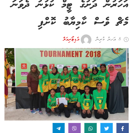
އަހަރުން ދަށުގެ ޓީމް ކުޅުނު ދެވަނަ
މެޗް ވެސް ކާމިޔާބު ކޮށްފި
8 އަހރު ކުރިން
އެޑިޓޯރިއަލް