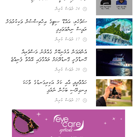
24 ދުވަސް ކުރިން
ސަވާހެލި، އައްޑޫ ސިޓީގެ އިހްތިސާސުން ވަކިކުރުމަށް
ރައީސް ނިންމަވައިފި
17 ދުވަސް ކުރިން
އެންދަމަން އުޅެނިކޮށް ގެއްލުނު މަސްވެރިޔާ
ހޮނޑާފުށީ ގޮނޑުދޮށަށް ލައްގާފައި އޮއްވާ ފެނިއްޖެ
20 ދުވަސް ކުރިން
ހައްވާދީދީ އާއި ކަޅު އަކިރިގަނޑުގެ ވާހަކަ
އިނގިރޭސި ބަހުން ނެރެފި
27 ދުވަސް ކުރިން