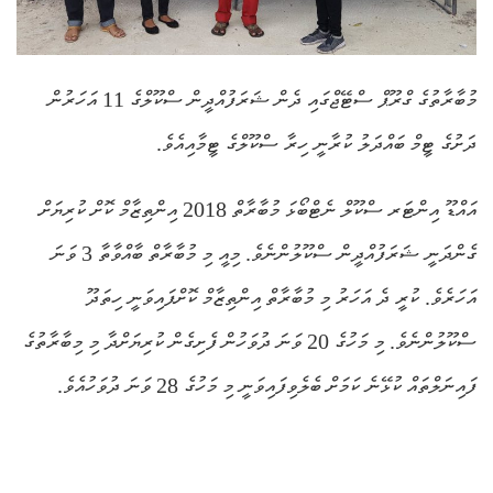
މުބާރާތުގެ ގްރޫޕް ސްޓޭޖްގައި ދެން ޝަރަފުއްދީން ސްކޫލްގެ 11 އަހަރުން
ދަށުގެ ޓީމް ބައްދަލު ކުރާނީ ހިރާ ސްކޫލްގެ ޓީމާއިއެވެ.
އައްޑޫ އިންޓަރ ސްކޫލް ނެޓްބޯޅަ މުބާރާތް 2018 އިންތިޒާމް ކޮށް ކުރިޔަށް
ގެންދަނީ ޝަރަފުއްދީން ސްކޫލުންނެވެ. މިއީ މި މުބާރާތް ބާއްވާތާ 3 ވަނަ
އަހަރެވެ. ކުރީ ދެ އަހަރު މި މުބާރާތް އިންތިޒާމް ކޮށްފައިވަނީ ހިތަދޫ
ސްކޫލުންނެވެ. މި މަހުގެ 20 ވަނަ ދުވަހުން ފެށިގެން ކުރިޔަށްދާ މި މިބާރާތުގެ
ފައިނަލްތައް ކުޅޭނެ ކަމަށް ބެލެވިފައިވަނީ މި މަހުގެ 28 ވަނަ ދުވަހުއެވެ.