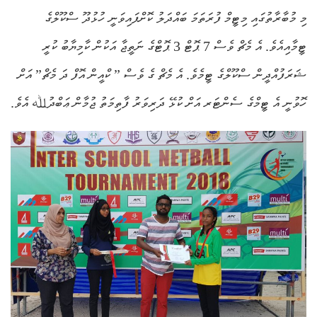
މި މުބާރާތުގައި މިޓީމް ފުރަތަމަ ބައްދަލު ކޮށްފައިވަނީ ހުޅުދޫ ސްކޫލްގެ
ޓީމާއިއެވެ. އެ މެޗް ވެސް 7 ޕޮޓް 3 ޕޮޓްގެ ނަތީޖާ އަކުން ކާމިޔާބު ކުރީ
ޝަރަފުއްދީން ސްކޫލްގެ ޓީމެވެ. އެ މެޗް ގެ ވެސް ” ކްއީން އޮފް ދަ މެޗް” އަށް
ހޮވުނީ އެ ޓީމްގެ ސެންޓަރ އަށް ކުޅޭ ދަރިވަރު ފާތިމަތު ޖުމާން ޢަބްދުﷲ އެވެ.