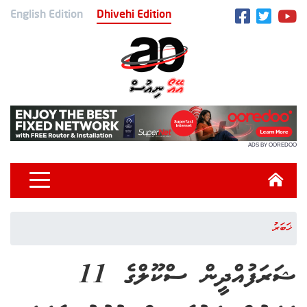
English Edition
Dhivehi Edition
ADS BY OOREDOO
ޚަބަރު
ޝަރަފުއްދީން ސްކޫލްގެ 11