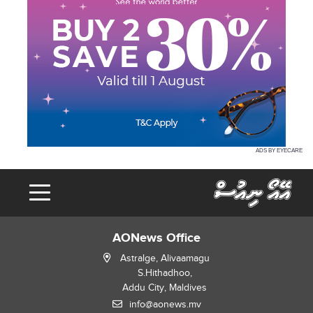
ADS BY EYECARE
AONews Office
Astralge, Alivaamagu
S.Hithadhoo,
Addu City, Maldives
info@aonews.mv