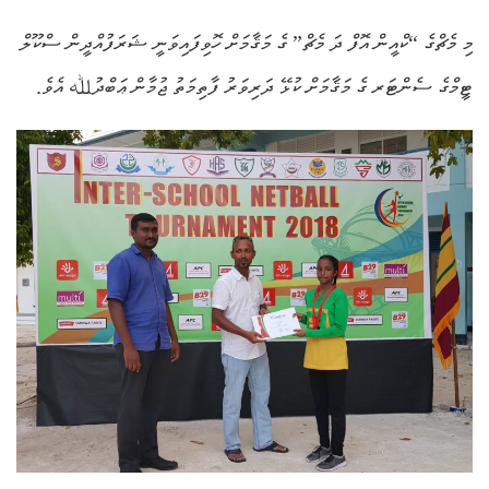
މި މެޗްގެ “ކްއީން އޮފް ދަ މެޗް” ގެ މަޤާމަށް ހޮވިފައިވަނީ ޝަރަފުއްދީން ސްކޫލް
ޓީމްގެ ސެންޓަރ ގެ މަޤާމަށް ކުޅޭ ދަރިވަރު ފާތިމަތު ޖުމާން ޢަބްދުﷲ އެވެ.