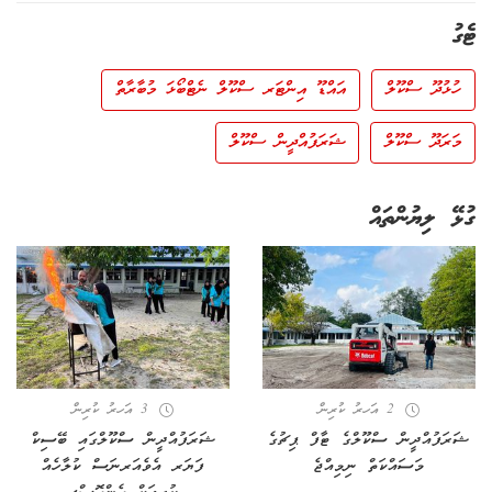
ޓެގު
ހުޅުދޫ ސްކޫލް
އައްޑޫ އިންޓަރ ސްކޫލް ނެޓްބޯޅަ މުބާރާތް
މަރަދޫ ސްކޫލް
ޝަރަފުއްދީން ސްކޫލް
ގުޅޭ ލިޔުންތައް
2 އަހރު ކުރިން
3 އަހރު ކުރިން
ޝަރަފުއްދީން ސްކޫލްގެ ޓާފް ޕިޗުގެ
ޝަރަފުއްދީން ސްކޫލްގައި ބޭސިކް
މަސައްކަތް ނިމިއްޖެ
ފަޔަރ އެވެއަރނަސް ކުލާހެއް