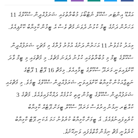
އައްޑޫ އިންޓަރ ސްކޫލް ނެޓްބޯޅަ މުބާރާތުގައި ޝަރަފުއްދީން ސްކޫލްގެ 11
އަހަރުން ދަށުގެ ޓީމް ކުޅުނު ދެވަނަ މެޗް ވެސް އެ ޓީމުން ކާމިޔާބު ކޮށްފިއެވެ.
މިއަދު ކުޅެވުނު 11 އަހަރުން ދަށުގެ އުމުރު ފުރާގެ މި މެޗަކީ ޝަރަފުއްދީން
ސްކޫލްގެ ޓީމް މި މުބާރާތުގައި ކުޅުނު ދެވަނަ މެޗެވެ. މި މެޗްގައި މި ޓީމް ވާދަ
ކޮށްފައިވަނީ މަރަދޫ ސްކޫލްގެ ޓީމާއިއެވެ. މިމެޗް 16 ޕޮޓް 1 ޕޮޓްގެ
ނަތީޖާއަކުން ކާމިޔާބު ކޮށްފައިވަނީ ޝަރަފުއްދީން ސްކޫލްގެ ޓީމެވެ. މި މެޗްގައި
ޝަރަފުއްދީން ސްކޫލްގެ ޓީމުން ރީތި ކުޅުމެއް ދައްކާފައިވެއެވެ. މެޗްގެ 3
ކުއާޓަރ ނިމުނު އިރުވެސް މަރަދޫ ސްކޫލް ޓީމަށް ޕޮޓެއް ކާމިޔާބު
ކުރެވިފައިނުވެއެވެ. އެ ޓީމަށް ކާމިޔާބު ކުރެވުނު ހަމަ އެކަނި ޕޮޓް ކާމިޔާބު
ކުރެވުނީ މެޗް ނިމެން ގާތްވެފައި ވަނިކޮށެވެ.