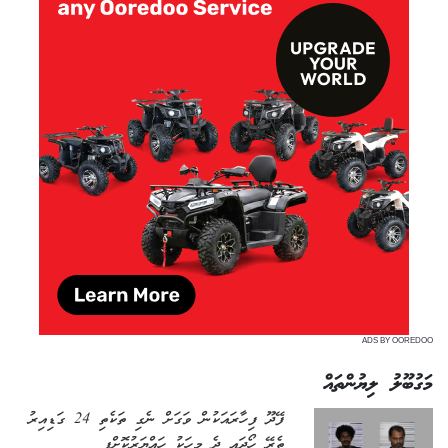
ADS BY OOREDOO
މަގުބޫލު ލިޔުންތައް
ފޭދޫ ފިހާރައަކުން ވަގަށް ނެގި ތަކެތި 24 ގަޑިއިރު
ތެރޭ ހޯދައި ދެ މީހަކު ހައްޔަރުކޮށްފި