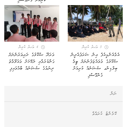
ކުރިއަށް ގެންގޮސްފި
3 އަހރު ކުރިން
4 އަހރު ކުރިން
އެމްއެންޑީއެފް އިން ޝަރަފުއްދީން
މަރަދޫ ސްކޫލުގެ ދަރިވަރުންނަށް
ސްކޫލުގެ މުވައްޒަފުންނަށް ޓީމް
ގަނާކުރުމާއި ދެކޮޅަށް މައުލޫމާތު
ބިލްޑިންގ ސެޝަނެއް ކުރިއަށް
ދިނުމުގެ ސެޝަނެއް ބާއްވައިފި
ގެންގޮސްފި