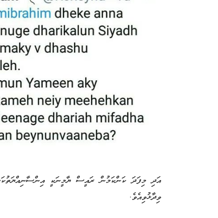
އަދި މިފަދަ ކަންކަމުން ރައީސް ޔާމީނަކީ އިންސާނިއްޔަތުކަމެ
ވިދާޅުވިއެވެ.