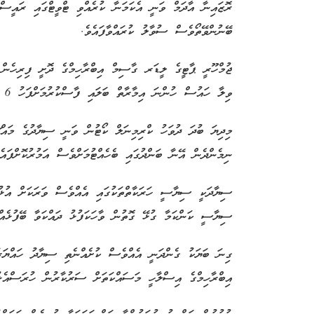
ރޮޒައިނާ އާދަމް ވަނީ އެކަމަނާ ކުރެއްވި ޓްވީޓްގައި ރައީސް 
ބޭނުންވޭތޯވެސް ސުވާލު ކުރައްވާފައެވެ.
ޖުމްހޫރީ ޕާޓީގެ ލީޑަރ ގާސިމް އިބްރާހިމްގެ ދޮށީ ފިރިހެން ދ
ވިލާ ހައުސް ހުންނަ އިމާރާތް ބަލައި ފާސްކުރުމަށްފަހު 6 ފެބްރުއަރީގައެވެ.
މިދިޔަ ބުދަ ދުވަހު ކްރިމިނަލް ކޯޓުން ވަނީ ސިޔާދުގެ މައްޗ
ނިމެންދެން އޭނާ ބަންދުގައި ބެހެއްޓުމަށްވެސް އަމުރުކޮށްފައެވ
ސިޔާދަކީ ސިޔާސީ ހަރަކާތްތަކުގައި އެއްވެސް ވަރަކަށް އުޅު
ސިޔާސީ ކަންކަމާ ގުޅޭ ގޮތުން ވާހަކަފުޅު ދައްކަވާ ބޭފުޅެއް
ގިނަ ބަޔަކު ގެންދަނީ އެއްވެސް ކުށެއްނެތި ސިޔާދު ހައްޔަރު
އިބްރާހިމްގެ އިސްލާހީ މަސައްކަތަށް ސަރުކާރުން ހުރަސްއެޅުމ