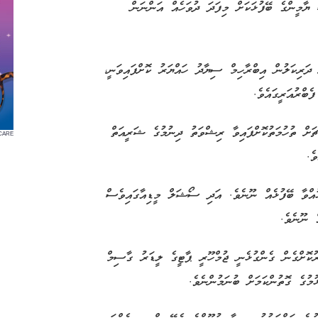
ޔާމީންގެ ބޭފުޅަކަށް މިފަދަ ދުވަހެއް އަންނަން
ަރިކަލުން އިބްރާހިމް ސިޔާދު ހައްޔަރު ކޮށްފައިވަނީ،
ަށް ތުހުމަތުކޮށްފައިވާ ރިޝްވަތު ދިނުމުގެ ޝަރީއަތް
CARE
ެ.
އްވާ ބޭފުޅެއް ނޫނެވެ. އަދި ސޯޝަލް މީޑިއާގައިވެސް
 ނޫނެވެ.
ކޮށްގެން ގެންގުޅެނީ ޖުމްހޫރީ ޕާޓީގެ ލީޑަރު ގާސިމް
ުގެ ގޮތުންކަމަށް ބުނަމުންނެވެ.