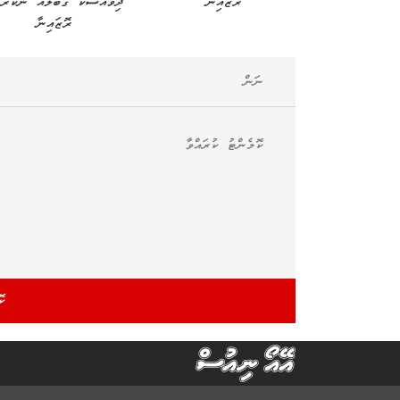
ރޮޒައިނާ
ދިވެއްސަކު ގަބޫލެއް ނުކުރާ
ރޮޒައިނާ