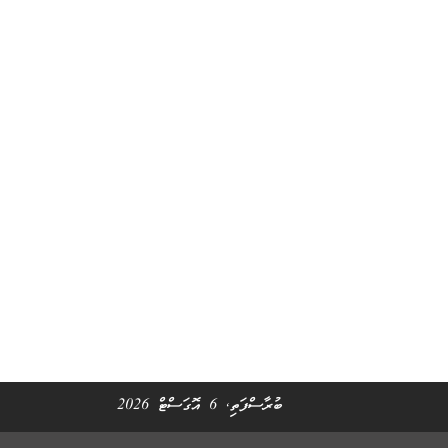
ބުރާސްފަތި, 6 އޮގަސްޓް 2026