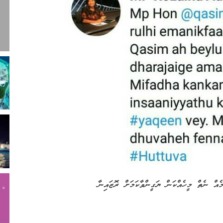
އް ނެތް މީހެއްކަން ޔަގީންވާކަމަށް ރޮޒައިނާ