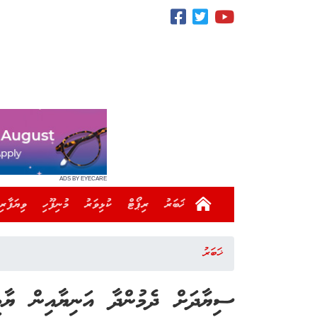
ADS BY EYECARE
ޚަބަރު
ރިޕޯޓް
ކުޅިވަރު
މުނިފޫހި
ވިޔަފާރި
ޚަބަރު
ސިޔާދަށް ދެމުންދާ އަނިޔާއިން ޔާމީ