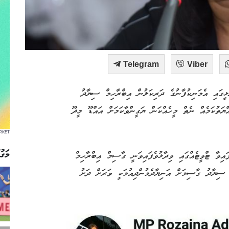
Telegram
Viber
ީގައި އެމަނިކުފާނުގެ ދަރިކަލުން އިބްރާހިމް ސިޔާދު
ަތުކަމެއް ނެތް މީހެއްކަން ޔަގީންވާކަމަށް އައްޑޫ މީދޫ
RKET
މަގު
ިވާ ޓްވީޓެއްގައި ވިދާޅުވެފައިވަނީ ގާސިމް އިބްރާހިމް
 ސިޔާދު ގާސިމަށް އަނިޔާދެމުންދިއުމަކީ ވަރަށް ދަށު