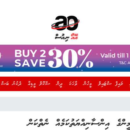
ލައިފް ސްޓައިލް
މީހުން
ވާހަކަ
ދީން
ސްކޫލް މީޑިއާ
ދެކުނު ބަސް
ންގެ އިންސާނިއްޔަތުކަމެއް ނެތްކަން