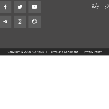
ޫހި
ރިޕޯޓް
Copyright © 2020 AO News
Terms and Conditions
Privacy Policy