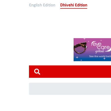
English Edition
Dhivehi Edition
