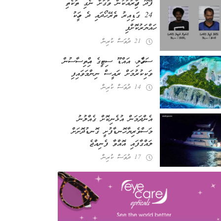
ފޭދޫ ފިހާރައަކުން ވަގަށް ނެގި ތަކެތި
24 ގަޑިއިރު ތެރޭ ހޯދައި ދެ މީހަކު
ހައްޔަރުކޮށްފި
21 ދުވަސް ކުރިން
ސަވާހެލި، އައްޑޫ ސިޓީގެ އިހްތިސާސުން
ވަކިކުރުމަށް ރައީސް ނިންމަވައިފި
14 ދުވަސް ކުރިން
އެންދަމަން އުޅެނިކޮށް ގެއްލުނު
މަސްވެރިޔާ ހޮނޑާފުށީ ގޮނޑުދޮށަށް
ލައްގާފައި އޮއްވާ ފެނިއްޖެ
17 ދުވަސް ކުރިން