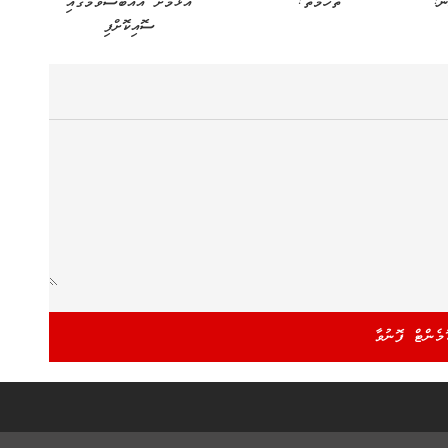
ނެ:
ތުހުމަތު!
އެޅުމަށް އެއްބަސްވުމުގައި
ސޮއިކޮށްފި