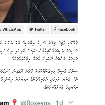
WhatsApp
Twitter
Facebook
ޖުމްހޫރީ ޕާޓީގެ ލީޑަރު ގާސިމް އިބްރާހިމް ދެކެ އަންނަ ރުޅ
ގާސިމަށް އަނިޔާދެމުންދިއުމުން ރައީސް ޔާމީނަކީ އިންސާނިއްޔ
ދާއިރާގެ މެންބަރު ރޮޒައިނާ އާދަމް ވިދާޅުވެއްޖެއެވެ.
ސިޔާދު ގާސިމް މިނިވަންކުރުމަށް ގޮވާލާ ރޮޒައިނާ ކުރައްވާފައ
ދެކެ އަންނަ ރުޅީގައި އެމަނިކުފާނުގެ ދަރިކަލުން އިބްރާހިމް
ދަރަޖައިގެ އަމަލެއްކަމަށެވެ.