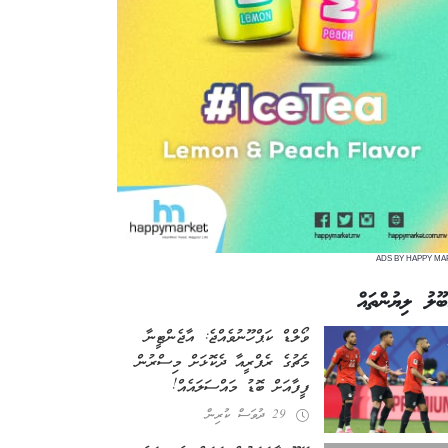
ADS BY HAPPY MA
ބޫލު ލިޔުންތައް
ވޯލްޑް ކަޕް ހޫނުވެއްޖެ: އާޖެންޓީނާ
މެޗުގެ ރެފްރީއާ ދެކޮޅަށް މިސްރުން
ފީފާއަށް ބޮޑު މައްސަލައެއް!
29 ދުވަސް ކުރިން