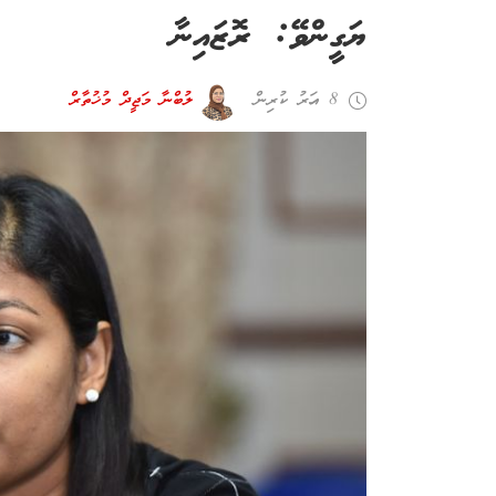
ޔަގީންވޭ: ރޮޒައިނާ
8 އަހރު ކުރިން
ލުބްނާ މަޖީދް މުޚުތާރް