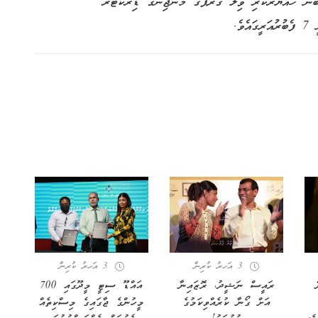
ބުނެ ހައްޔަރުކުރި ވިލާ ގުރޫޕްގެ މެނޭޖިންގ ޑިރެކްޓަރ
ެ.
3 އަހރު ކުރިން
3 އަހރު ކުރިން
ރައީސް ނަޝީދު، ރޮޒައިނާ
އައްޑޫ ސިޓީ މީދޫގައި 700
އަށް ގޯނާ ކުރެއްވިކަމުގެ
މީހުންގެ ޖާގައިގެ މިސްކިތެއް