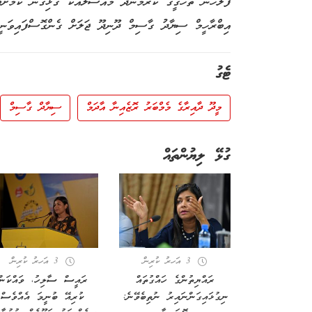
ފުލުހުން ތަހްގީގު ކުރަމުންދާ މައްސަލައަކާ ގުޅިގެން ކަމަށް
އިބްރާހީމް ސިޔާދު ގާސިމް ދޫނިދޫ ޖަލަށް ގެންގޮސްފައިވަނީ 7 ފެބުރުއަރީގައެވ
ޓެގު
މީދޫ ދާއިރާގެ މެމްބަރު ރޮޒެއިނާ އާދަމް
ސިޔާދް ގާސިމް
ގުޅޭ ލިޔުންތައް
3 އަހރު ކުރިން
3 އަހރު ކުރިން
ރައްޔިތުންގެ ހައްގުތައް
ރައީސް ސާލިހު، ވައްކަން
ނިގުޅައިގަންނައިރު ނުތިބެވޭނެ:
ކުރިއޭ ބުނީމަ އެއްވެސް