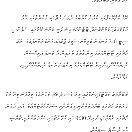
ހަމަ އެކަނި މުބާރާތެވެ.
ރޭގެ އެފްއޭކަޕްގައި ކުޅުނު ކުއާޓާގެ ދެވަނަ މެޗުގައި މުބާރާތުގައި މޮޅު
ކުޅުމެއްދައްކަމުންގެންދާ ޓޮޓެންހަމް އިން ވަނީ ރަށުން ބޭރުގައި ސްވެންސީ
ސިޓީ 0-3 ލަނޑުން ބަލިކޮށް ސެމީގެ ޖާގައެއް ކަށަވަރުކޮށްފައެވެ. ރޭގެ
މެޗުގައި ޓޮޓެންހަމްގެ ތިން ގޯލުގެ ތެރެއިން ދެ ލަނޑު އެރިކްސަން
ކާމިޔާބުކޮށްދިން އިރު ޓޮޓެންހަމްގެ ތިންވަނަ ލަނޑު ކާމިޔާބުކޮށްދިނީ
ލަމޭލާއެވެ.
މުބާރާތުގެ ކުއާޓާފައިނަލްގައި މިރޭ ވެސް ދެ މެޗު ކުޅޭނެއެވެ.މިގޮތުން މިރޭ ކުޅޭ
ފުރަތަމަ މެޗުގައި ބައްދަލުކުރާނީ ވިގެން އާއި ސައުތްހެމްޓަންއެވެ. އަދި ދެވަނަ
މެޗުގައި ރާއްޖެގަޑިން މިރޭ 9:30 ގައި ކުޅޭ މެޗުގައި ބައްދަލުކުރާނީ ޗެލްސީ
އާއި ލެސްޓަ ސިޓީއެވެ.