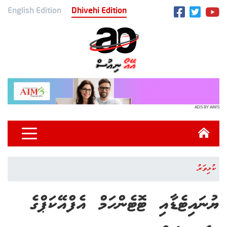
English Edition
Dhivehi Edition
ADS BY AIMS
ކުޅިވަރު
ޔުނައިޓެޑާއި ޓޮޓެންހަމް އެފްއޭކަޕްގެ