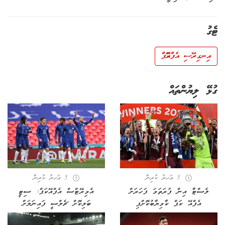
ޓެގު
އިނގިރޭސި އެފްއޭކަޕް
ގުޅޭ ލިޔުންތައް
5 އަހރު ކުރިން
5 އަހރު ކުރިން
ލެސްޓާ އިން ފުރަތަމަ ފަހަރަށް
އެމިރޭޓްސް އެފްއޭކަޕް: ސިޓީ
އެފްއޭ ކަޕް ކާމިޔާބުކޮށްފި
ބަލިކޮށް ޗެލްސީ ފައިނަލަށް