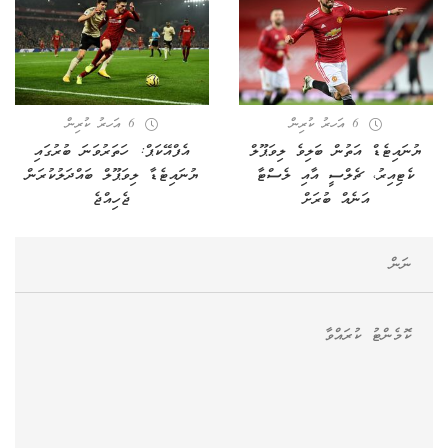
6 އަހރު ކުރިން
6 އަހރު ކުރިން
ޔުނައިޓެޑް އަތުން ބަލިވެ ލިވަޕޫލް
އެފްއޭކަޕް: ހަތަރުވަނަ ބުރުގައި
ކެޓިއިރު، ޗެލްސީ އާއި ލެސްޓާ
ޔުނައިޓެޑާ ލިވަޕޫލް ބައްދަލުކުރަން
އަނެއް ބުރަށް
ޖެހިއްޖެ