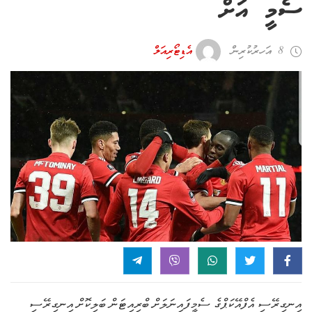
ސެމީ އަށް
8 އަހރު ކުރިން
އެޑިޓޯރިއަލް
އިނގިރޭސި އެފްއޭކަޕްގެ ސެމީފައިނަލަށް ބްރިއިޓަން ބަލިކޮށް އިނގިރޭސި