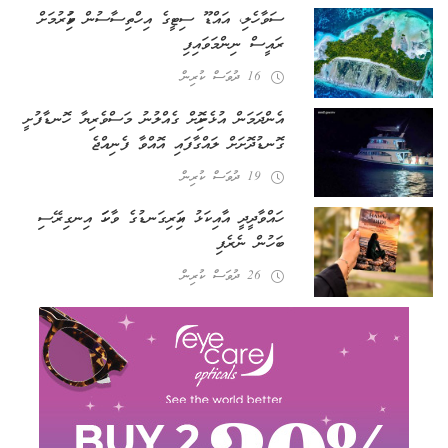
ސަވާހެލި، އައްޑޫ ސިޓީގެ އިހްތިސާސުން ވަކިކުރުމަށް
ރައީސް ނިންމަވައިފި
16 ދުވަސް ކުރިން
އެންދަމަން އުޅެނިކޮށް ގެއްލުނު މަސްވެރިޔާ ހޮނޑާފުށީ
ގޮނޑުދޮށަށް ލައްގާފައި އޮއްވާ ފެނިއްޖެ
19 ދުވަސް ކުރިން
ހައްވާދީދީ އާއި ކަޅު އަކިރިގަނޑުގެ ވާހަކަ އިނގިރޭސި
ބަހުން ނެރެފި
26 ދުވަސް ކުރިން