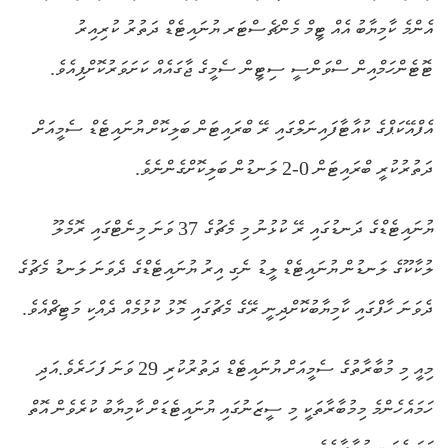
އެންމެ ކާމިޔާބު އެއް ޓީމް މެންޗެސްޓަރ ޔުނައިޓެޑް ދަތުރު ކުރިއިރު
ޓޮޓެންހަމްއިން ސްވަންސީ ސިޓީން ސެމީގެ ޖާގައެއް ކަށަވަރުކޮށްފިއެވެ.
އެފްއޭކަޕްގެ ކުއާޓާފައިނަލްގައި ރޭ ބްރައިޓަން ބަލިކޮށް ޔުނައިޓެޑް ސެމީއަށް
ދަތުރުކުރީ ބްރައިޓަން 0-2 ލަނޑުން ބަލިކޮށްގެންނެވެ.
ޔުނައިޓެޑްގެ ދަނޑުގައި ރޭ ކުޅުނު މި މެޗުގެ 37 ވަނަ މިނެޓްގައި ރޮމެލޫ
ލުކާކޫގެ ލަނޑުން ޔުނައިޓެޑް ލީޑު ނެގި އިރު ޔުނައިޓެޑްގެ ދެވަނަ ލަނޑު މެޗުގެ
ދެވަނަ ހާފްގައި ކާމިޔާބުކޮށްދިނީ ރޭގެ މެޗުގައި މޮޅު ކުޅުމެއް ދެއްކި މަޓިޗްއެވެ.
މިއީ މި މުބާރާތުގެ ސެމީއަށް ޔުނައިޓެޑް ދަތުރުކުރި 29 ވަނަ ފަހަރެވެ.އަދި
ހަމައެހެންމެ މިމުބާރާތަކީ މި ސީޒަނުގައި ޔުނައިޓެޑަށް ކާމިޔާބު ކުރެވެން އޮތް