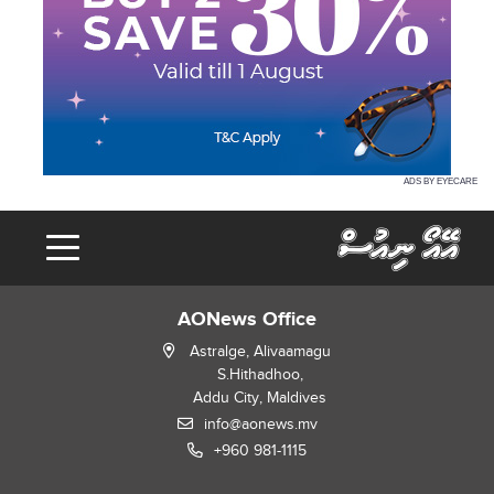
ADS BY EYECARE
AONews Office
Astralge, Alivaamagu
S.Hithadhoo,
Addu City, Maldives
info@aonews.mv
+960 981-1115