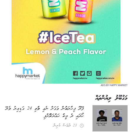
ADS BY HAPPY MARKET
މަގުބޫލު ލިޔުންތައް
ފޭދޫ ފިހާރައަކުން ވަގަށް ނެގި ތަކެތި 24 ގަޑިއިރު ތެރޭ
ހޯދައި ދެ މީހަކު ހައްޔަރުކޮށްފި
23 ދުވަސް ކުރިން