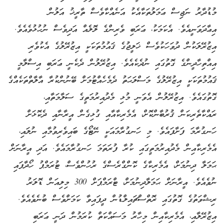
މުޑުދާރު ނަޖިސް ޢަމަލުތަކާއެކު އަނެއްކާވެސް ތާރީޚު އަލުން
އިޢާދަވަނީއެވެ. އެކަމަކު، ޢަރަބި ވެރިންގެ ލޮލެއް އަދިވެސް ނުހުޅުވެއެވެ.
އިޒުރޭލަކުން ދުވަހަކުވެސް ޚަލީޖުގެ ޤައުމުތަކަކީ އިޒުރޭލުގެ އެކުވެރި
އިއްތިހާދީންގެ ގޮތުގައި ނުދެކެއެވެ. އިޒުރޭލުން ދެކެނީ ޢަރަބި އިސްލާމީ
ޤައުމުތަކަކީ އިޒުރޭލުގެ މަސްލަޙަތު ދެމެހެއްޓުމަށް ބޭނުންކުރާ އާލާތްތަކެއްގެ
ގޮތުގައެވެ. އިޒުރޭލުން އެވަނީ މުޅި މެދުއިރުމަތީގެ ސަލާމަތާއި،
ރައްކާތެރިކަން ޤުރުބާންކޮށް، އެމެރިކާއާއި ގުޅިގެން އީރާނާއި ދެކޮޅަށް
ހަނގުރާމަ ފަށާފައެވެ. މި ހަނގުރާމައަކީ ނޭޓޯގެ ބައިވެރިވުމާއި ނުލައި،
އެމެރިކާއިން މެދުއިރުމަތީގައި ކުރާ ފުރަތަމަ ހަނގުރާމައެވެ. އަދި އީރާނަށް
ޙަމަލާ ދިނުމަށް، އެމެރިކާގެ ކޮންގްރެސްގެ ރުހުންވެސް، ޓުރަމްޕު ހޯދާފައި
ނުވެއެވެ. އީރާނަށް ޙަމަލާދިނުމަށް، ޓްރަމްޕަށް 300 މިލިއަން ޑޮލަރު
ރިޝްވަތުގެ ގޮތުގައި ރޮތްސްޗައިލްޑުން ދީފައިވާ ކަމަށްވެސް ބުނެވެއެވެ.
އިޒުރޭލާއި، އެމެރިކާއިން މިހާރު މަސައްކަތް ކުރަމުން ދަނީ ޢަރަބި