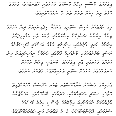
އިޒުރޭލުގެ ޖާސޫސީ އިދާރާ މޮސާޑުގެ މަކަރުވެރި ރޭވުންތަކެވެ. ގަލްފުގެ
ޙާލަތު ތިޔަ ހީކުރާ ވަރަށް ވުރެ މާ ނުރައްކާތެރިއެވެ.
މީގެ ދެދުވަހެއް ކުރިން، ސަޢޫދީގެ އަރަމްކޯ ރިފައިނަރީއަށް ދިން ޙަމަލާގެ
ޒިންމާ އީރާނުން ރަސްމީކޮށް އިންކާރުކުރި ވާހަކަ ވާނީ އަޑުއިވިފައެވެ.
އީރާނުގެ ޚާރިޖީ ވުޒާރާއާއި، އިންޤިލާބީ ގާޑުގެ އަސްކަރީ އޮފިޝަލުންގެ
ރަސްމީ ބަޔާންތަކުގައި ބުނެފައިވާ ގޮތުގައި އަރަމްކޯ ރިފައިނަރީއަށް ދިން
ޙަމަލާގެ ފަހަތުގައި އޮތީ އިޒުރޭލެވެ. ބޭނުމަކީ، އީރާނާ ދެކޮޅަށް
ހަނގުރާމައެއް ކުރުމަށް ސަޢޫދީ ޢަރަބިއްޔާއަށް މަޖުބޫރު ކުރުމެވެ.
އެމެރިކާގެ މަޝްހޫރު ބްރޯޑްކާސްޓަރ ޓަކަރ ކާލްސަން، ހާމަކޮށްފައިވާ
ގޮތުގައި ސަޢޫދީ ޢަރަބިއްޔާއާއި، ޤަޠަރުގައި، ބޮންގޮއްވައި ހަމަނުޖެހުން
އުފެއްދުމަށް ރާވަމުންދިޔަ އިޒުރޭލުގެ ޖާސޫސީ އިދާރާ މޮސާޑުގެ
ސެލްތަކާއި، އޭޖެންޓުންތަކެއް، އެ ދެ ޤައުމުން ވަނީ ހައްޔަރުކޮށްފައެވެ.