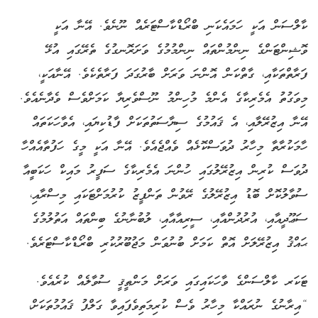
ކާލްސަން އަކީ ހަމައެކަނި ބްރޯޑްކާސްޓަރެއް ނޫނެވެ. އޭނާ އަކީ
ވޮޝިންޓަންގެ ނިންމުންތައް ނިންމުމުގެ ވަށަރޮނގުގެ ތެރޭގައި އުޅޭ
ފަރާތްތަކާއި، ގާތްކަން އޮންނަ ވަރަށް ބާރުގަދަ ފަރާތެކެވެ. އޭނާއަކީ،
މިވަގުތު އެމެރިކާގެ އެންމެ މުހިންމު ނޫސްވެރިޔާ ކަމަށްވެސް ވެދާނެއެވެ.
އޭނާ އިޒުރޭލާއި، އެ ޤައުމުގެ ސިޔާސަތުތަކަށް ފާޑުކިޔައި، އެވާހަކަތައް
ހާމަކުރާތާ މިހާރު ދުވަސްކޮޅެއް ވެއްޖެއެވެ. އޭނާ އަކީ މީގެ ހަފުތާއެއްހާ
ދުވަސް ކުރިން އިޒުރޭލުގައި ހުންނަ އެމެރިކާގެ ސަފީރު މައިކް ހަކަބީއާ
ސުވާލުކޮށް ބޮޑު އިޒުރޭލުގެ ރޭވުން ތަންފީޒު ކުރުމަށްޓަކައި މިސްރާއި،
ސަޢޫދީއާއި، އުރުދުންއާއި، ސީރިއާއާއި، ލުބުނާނުގެ ބިންތައް އަތުލުމުގެ
ޙައްޤު އިޒުރޭލަށް އޮތް ކަމަށް ބުނުވަން މަޖުބޫރުކުރި ބްރޯޑްކާސްޓަރެވެ.
ޓަކަރ ކާލްސަންގެ ވާހަކައިގައި ވަރަށް މަންޠީޤީ ސުވާލެއް ކުރެއެވެ.
“އިރާނުގެ ނުރައްކާ މިހާރު ވެސް ކުރިމަތިވެފައިވާ ގަލްފު ޤައުމުތަކަށް،