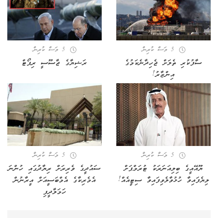
5 މަސް ކުރިން
5 މަސް ކުރިން
ސާފުކުރި ތެލަށް ޖެހިދާނެކަމުގެ
ރަޝިޔާގެ ޖާސޫސީ ރިޕޯޓް
އިންޒާރު!
5 މަސް ކުރިން
5 މަސް ކުރިން
ޔޫއޭއީގެ ބިލިއަނަރަކު ޓުރަމްޕަށް
ސައުދީގެ ވެރިރަށް ރިޔާދުގައި ހުންނަ
ލިޔެފައިވާ ހުޅުވާލެވިފައިވާ ސިޓީއެއް!
އެމެރިކާގެ އެމްބަސީއަށް އީރާނުން
ހަމަލާދީފި