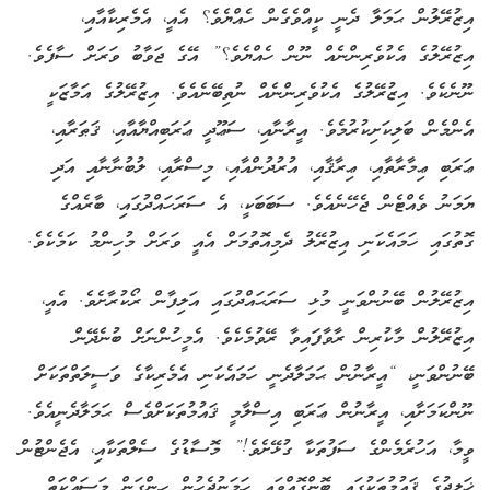
އިޒުރޭލުން ޙަމަލާ ދެނީ ކީއްވެގެން ހެއްޔެވެ؟ އެއީ، އެމެރިކާއާއި،
އިޒުރޭލުގެ އެކުވެރިންނެއް ނޫން ހެއްޔެވެ؟” އޭގެ ޖަވާބު ވަރަށް ސާފެވެ.
ނޫނެކެވެ. އިޒުރޭލުގެ އެކުވެރިންނެއް ނުތިބޭނެއެވެ. އިޒުރޭލުގެ އަމާޒަކީ
އެންމެން ބަލިކަށިކުރުމެވެ. އީރާނާއި، ސަޢޫދީ ޢަރަބިއްޔާއާއި، ޤަޠަރާއި،
ޢަރަބި ޢިމާރާތާއި، ޢިރާޤާއި، އުރުދުންއާއި، މިސްރާއި، ލުބުނާނާއި އަދި
ޔަމަނު ވެއްޓެން ޖެހޭނެއެވެ. ސަބަބަކީ، އެ ސަރަހައްދުގައި، ބާރެއްގެ
ގޮތުގައި ހަމައެކަނި އިޒުރޭލު ދެމިއޮތުމަށް އެއީ ވަރަށް މުހިންމު ކަމެކެވެ.
އިޒުރޭލުން ބޭނުންވަނީ މުޅި ސަރަޙައްދުގައި އަލިފާން ރޯކުރާށެވެ. އެއީ،
އިޒުރޭލުން މާކުރިން ރާވާފައިވާ ރޭވުމެކެވެ. އެމީހުންނަށް ބުނެދޭން
ބޭނުންވަނީ، “އީރާނުން ޙަމަލާދެނީ ހަމައެކަނި އެމެރިކާގެ ވަސީލަތްތަކަށް
ނޫންކަމަށާއި، އީރާނުން ޢަރަބި އިސްލާމީ ޤައުމުތަކަށްވެސް ޙަމަލާދެނީއެވެ.
ވީމާ، އަހުރެމެންގެ ސަފުތަކާ ގުޅޭށެވެ!” މޮސާޑުގެ ސެލްތަކާއި، އެޖެންޓުން
ޚަލީޖުގެ ޤައުމުތަކުގައި ބޮންގޮއްވައި ހަމަނުޖެހުން ހިންގަން މަސައްކަތް