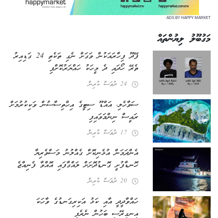
ADS BY HAPPY MARKET
މަގުބޫލު ލިޔުންތައް
ފޭދޫ ފިހާރައަކުން ވަގަށް ނެގި ތަކެތި 24 ގަޑިއިރު
ތެރޭ ހޯދައި ދެ މީހަކު ހައްޔަރުކޮށްފި
24 ދުވަސް ކުރިން
ސަވާހެލި، އައްޑޫ ސިޓީގެ އިހްތިސާސުން ވަކިކުރުމަށް
ރައީސް ނިންމަވައިފި
17 ދުވަސް ކުރިން
އެންދަމަން އުޅެނިކޮށް ގެއްލުނު މަސްވެރިޔާ
ހޮނޑާފުށީ ގޮނޑުދޮށަށް ލައްގާފައި އޮއްވާ ފެނިއްޖެ
20 ދުވަސް ކުރިން
ހައްވާދީދީ އާއި ކަޅު އަކިރިގަނޑުގެ ވާހަކަ
އިނގިރޭސި ބަހުން ނެރެފި