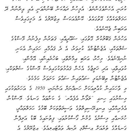
ކުރަނީ އެހެންވެގެންނެވެ. އެމީހުން ދައްކަން ބޭނުންވަނީ އެއީ އީރާނުން ދޭ
ޙަމަލާތަކެއްގެ ގޮތުގައެވެ. ކޮންމެއަކަސް، އިޒުރޭލުގެ އެ މަޅީގައިވެސް
ޢަރަބިން ޖެހޭނެއެވެ.
އަހުރެން ޤަބޫލުކުރާ ގޮތުގައި، ސަޢޫދީއާއި، ޤަޠަރުން މިފެނުނު މޮސާޑުގެ
ސެލްތަކާއި، އެޖެންޓުންގެ ކުޅިވަރު، އެ ދެ ޤައުމާއި ހަމައިން އެކަނި
ނުނިމޭނެއެވެ. މިހާރު، ޢަރަބި ޢިމާރާތާއި، ބަހުރެއިނާއި، އޮމާނާއި،
ކުވައިތާއި، އަދި ޚަލީޖުގެ އެހެން ޤައުމުތަކުގައިވެސް މޮސާޑުގެ ސެލްތަކާއި،
އެޖެންޓުން ތިބޭނެކަމީ ސައްތައިން ސައްތަ ކަށަވަރު ކަމެކެވެ.
މި ވާހަކައިން ކުއްލިއަކަށް ހަނދާނަށް އަންނަނީ، 1950 ގެ އަހަރުތަކުގައި
މިޞްރުގައި ހިނގި “ލަވޯން އެފެއާރ” ގެ ކަންތައް ގަނޑެވެ. މޮސާޑުން،
އެމެރިކާއާއި، އިނގިރޭސިވިލާތުގެ ވަސީލަތްތަކަށް ބޮމުގެ ޙަމަލާތައްދީ،
ހުޅަނގާއި މިސްރުގެ ގުޅުން ގޯސްކުރުވައި، ފިތުނައިގެ ބޮޑު އަލިފާން
ގަނޑެއްގެ ތެރެއަށް އިސްލާމީ ދުނިޔެ ވައްޓައިލިއެވެ. އިޒުރޭލުގެ އެ