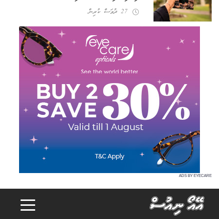
27 ދުވަސް ކުރިން
ADS BY EYECARE