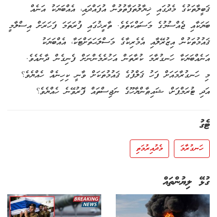
ޤަބީލާތަކުގެ މެދުގައި ޚިޔާލުތަފާތުވުން އުފައްދައި، އެއްބަޔަކު އަނެއް
ބަޔަކާއި ޖެއްސުމުގެ މަސައްކަތެވެ. ތާރީޚުގައި ފުރަތަމަ ފަހަރަށް އިސްލާމީ
ޤައުމުތަކުން އިޒުރޭލާއި އެމެރިކާގެ މަސްލަޙަތަށްޓަކާ، އެއްބަޔަކު
އަނެއްބަޔަކާ ހަނގުރާމަ ކުރާތަން އަހުރެމެންނަށް ފެނިގެން ދާނެއެވެ.
މި ހަނގުރާމައަށް ފަހު ޤަލްފުގެ ޤައުމުތަކަށް ވާނީ ކިހިނެއް ހެއްޔެވެ؟
އަދި ޓުރަމްޕަށް، ޝައިޠާންޔާހޫގެ ނަޖިސްތައް ފޮރުވޭނެ ހެއްޔެވެ؟
ޓެގު
ހަނގުރާމަ
މެދުއިރުމަތި
ގުޅޭ ލިޔުންތައް