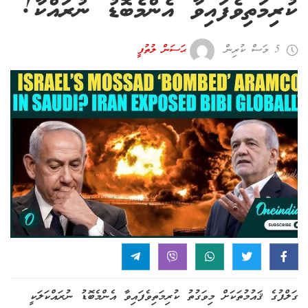
ކުރިމަތިވެފައިވާ އެންމެބޮޑު ނުރައްކާ!
5 މަސް ކުރިން
ޙަސަން ލުތުފީ
ގަލްފުގެ ޤައުމުތަކަށް މިވަގުތު ކުރިމަތިވެފައިވާ އެންމެބޮޑު ނުރައްކަލަކީ