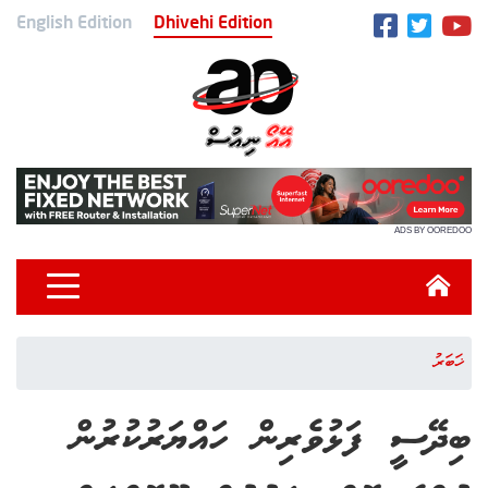
English Edition
Dhivehi Edition
ADS BY OOREDOO
ޚަބަރު
ބިދޭސީ ފަޅުވެރިން ހައްޔަރުކުރުން