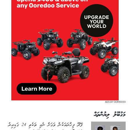
ADS BY OOREDOO
މަގުބޫލު ލިޔުންތައް
ފޭދޫ ފިހާރައަކުން ވަގަށް ނެގި ތަކެތި 24 ގަޑިއިރު