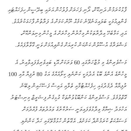
ފާޅުކުރަމުން ދަނިކޮށް، ދޯނި ފަހަރަށް ފުލުހުން އަރައި ބިދޭސީން ހިފަހައްޓައި
ގެންދިއުމަކީ ބަލައިގަނެވޭނެ ކަމެއް ނޫން ކަމަށް އެ ފަރާތުން ފާހަގަކުރެއެވެ.
އަދި ކަމާބެހޭ އިދާރާތަކުން މިހާރުން މިހާރަށް އެ މީހުން މިނިވަންކޮށް،
މަޝްވަރާގެ އުސޫލުން ކަންކަން ކުރިއަށް ގެންދިއުމަށް ވަނީ ގޮވާލާފައެވެ.
މަސްވެރިންގެ މި މުޒާހަރާގައި 60 ވަރަކަށް އޮޑި ބައިވެރިވެފައިވާއިރު، އެ
މީހުންގެ އެންމެ ބޮޑު އެދުމަކީ ކަންނެލި ކިލޯއެއްގެ އަގު 80 ރުފިޔާ އާއި 100
ރުފިޔާއާ ދެމެދުގައި ހިފެހެއްޓުމާއި ތެލާއި އައިސް ފަސޭހައިން ލިބޭނެ
ގޮތްވުމެވެ. މަސްވެރިންގެ ކަންބޮޑުވުންތަކާ ގުޅިގެން ފިޝަރީޒް މިނިސްޓަރު
އަހުމަދު ޝިޔާމް ވިދާޅުވެފައިވަނީ ސަރުކާރުގެ ވައުދުތައް ފުއްދުމަށް
މަސައްކަތް ކުރަމުންދާ ކަމަށެވެ. އެގޮތުން ހުޅުމާލޭގައި ހަދާ ކަންނެލި