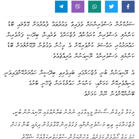
ސަރުކާރުން މަސްވެރިންނަށް ވެފައިވާ ވައުދުތައް ފުއްދުމަށް ގޮވާލައި ބޮޑު
ކަންނެލި މަސްވެރިން ކުރަމުންދާ މުޒާހަރާގެ ތެރެއިން، ބިދޭސީ ފަޅުވެރިން
ހައްޔަރުކުރި މައްސަލަ ކުށްވެރިކޮށް އެ މީހުން ވަގުތުން ދޫކޮށްލުމަށް ބޮޑު
ކަންނެލި މަސްވެރިންގެ ޔޫނިއަނުން އެދިއްޖެއެވެ.
އެ ޔޫނިއަނުން ބުނީ މުޒާހަރާގައި ބައިވެރިވި ބިދޭސީން ހައްޔަރުކޮށްފައިވަނީ
އަނިޔާވެރިކޮށް ކަމަށާއި، ކަންކަން ހައްލުކުރަން ޖެހޭނީ ބާރުގެ
ބޭނުންކޮށްގެން ނޫން ކަމަށެވެ.
މިކަމާ ގުޅިގެން ސޯޝަލް މީޑިއާގައި ނެރުނު ބަޔާނެއްގައި ޔޫނިއަނުން ބުނީ،
މުޒާހަރާގައި ތިބި މަސްވެރިންނާއި ފަޅުވެރިން ގޮވާލަމުން ދިޔައީ ބާނާ މަހަށް
ހަމަ އަގު ހޯދުމަށް ކަމަށެވެ. އެހެންކަމުން ސުލްހަވެރިކަމާއެކު ޝުއޫރު