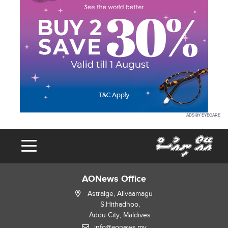
ADS BY EYECARE
AONews Office
Astralge, Alivaamagu
S.Hithadhoo,
Addu City, Maldives
info@aonews.mv