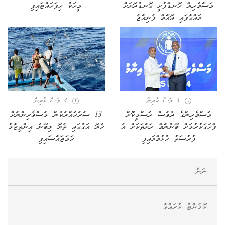
މަސްވެރިޔާ ހޮނޑާފުށީ ގޮނޑުދޮށަށް
މީހަކު ހިފަހައްޓައިފި
ލައްގާފައި އޮއްވާ ފެނިއްޖެ
3 މަސް ކުރިން
4 މަސް ކުރިން
މަސްވެރިންގެ ދުވަސް ރަސްމީކޮށް
13 ސަރަހައްދަކުން މަސްވެރިންނަށް
ފާހަގަކުރުމަށް ބޭނުންވާ ރަށްތަކަށް އެ
ހެޔޮ އަގުގައި ތެޔޮ ލިބޭނެ އިންތިޒާމު
ފުރުސަތު ހުޅުވާލައިފި
ހަމަޖައްސައިފި