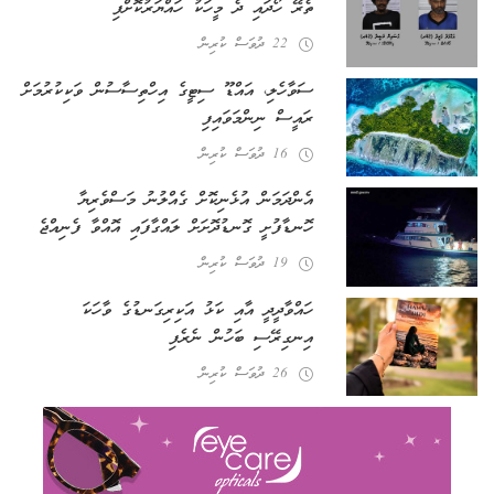
ތެރޭ ހޯދައި ދެ މީހަކު ހައްޔަރުކޮށްފި
22 ދުވަސް ކުރިން
ސަވާހެލި، އައްޑޫ ސިޓީގެ އިހްތިސާސުން ވަކިކުރުމަށް
ރައީސް ނިންމަވައިފި
16 ދުވަސް ކުރިން
އެންދަމަން އުޅެނިކޮށް ގެއްލުނު މަސްވެރިޔާ
ހޮނޑާފުށީ ގޮނޑުދޮށަށް ލައްގާފައި އޮއްވާ ފެނިއްޖެ
19 ދުވަސް ކުރިން
ހައްވާދީދީ އާއި ކަޅު އަކިރިގަނޑުގެ ވާހަކަ
އިނގިރޭސި ބަހުން ނެރެފި
26 ދުވަސް ކުރިން