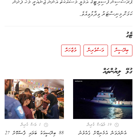
ޕްރޮސެސިން ފެސިލިޓީގެ އަމަލީ މަސައްކަތް އަންނަ ޖެނުއަރީ މަހު ފަށާނެ
ކަމަށް މިނިސްޓަރު ވިދާޅުވިއެވެ.
ޓެގު
ބިދޭސީން
މަސްވެރިން
މުޒާހަރާ
ގުޅޭ ލިޔުންތައް
19 ދުވަސް ކުރިން
1 މަސް ކުރިން
އެންދަމަން އުޅެނިކޮށް ގެއްލުނު
88 ބިދޭސީއަކު ބަލައި ފާސްކޮށް 27