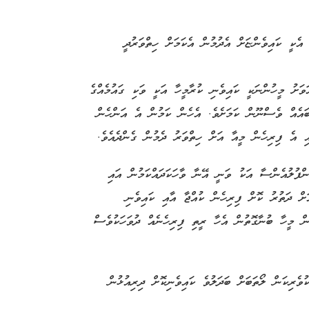
ެކީ ކައިވެންޏަށް އެދުމުން އެކަމަށް ހިތްވަރުދީ
ަވަށު މީހުންނަކީ ކައިވެނި ކުރާމީހާ އަކީ ވަކި ގައުމެއްގެ
ބައެއް ވެސްނޫން ކަމަށެވެ. އެހެން ކަމުން އެ އަންހެން
އި އެ ފިރިހެން މީއާ އަށް ހިތްވަރު ދެމުން ގެންދެއެވެ.
ފުލުއެންސާ އަކު ވަނީ އޭނާ ވާހަކަދައްކަމުން އައި
ަށް ދަތުރު ކޮށް ފިރިހެން ކުއްޖާ އާއި ކައިވެނި
ް މީހާ ބުނާގޮތުން އެހާ ރީތި ފިރިހެނެއް ދުވަހަކުވެސް
ވެރިކަން ލޯތަބަށް ބަދަލުވެ ކައިވެނިކޮށް ދިރިއުޅުން