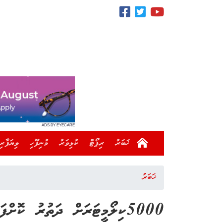
ADS BY EYECARE
ޚަބަރު
ރިޕޯޓް
ކުޅިވަރު
މުނިފޫހި
ވިޔަފާރި
ޚަބަރު
5000ކިލޯމީޓަރަށް ދަތުރު ކޮށ