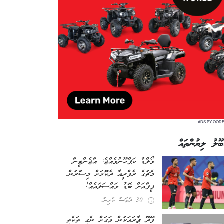
ADS BY OOR
ބޫލު ލިޔުންތައް
ވޯލްޑް ކަޕް ހޫނުވެއްޖެ: އާޖެންޓީނާ
މެޗުގެ ރެފްރީއާ ދެކޮޅަށް މިސްރުން
ފީފާއަށް ބޮޑު މައްސަލައެއް!
30 ދުވަސް ކުރިން
ފޭދޫ ފިހާރައަކުން ވަގަށް ނެގި ތަކެތި