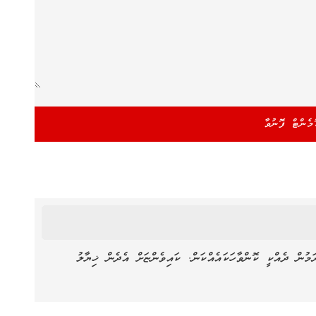
ން ދެއްކީ ކޮންވާހަކައެއްކަން. ކައިވެންޏަށް އެދެން ޚިޔާލު