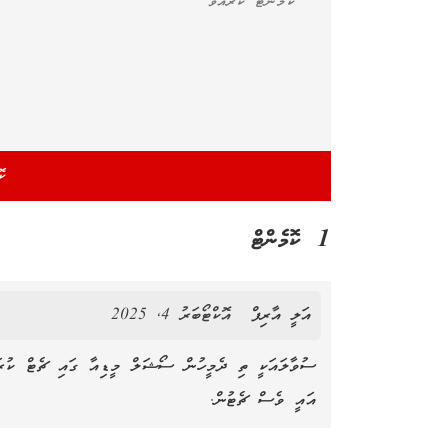
1 ކޮމެންޓް
އަލީ އާރިފް
އޮކްޓޯބަރު 4, 2025
ސުވާލައަކީ ތި ދެމީހުން ސޯޝަލް މީޑިއާ ގައި ޗެޓް ކުރަމު
އައީ ވެސް ޗެޓުން.