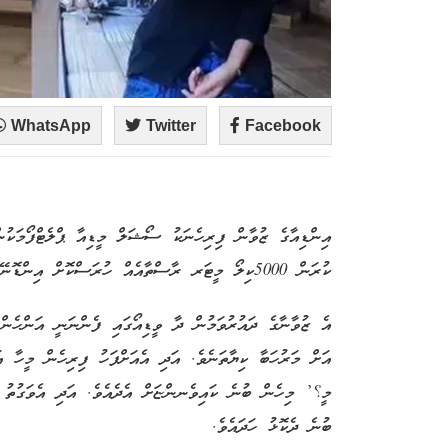
WhatsApp
Twitter
Facebook
އިންޑިއާގެ ޒުވާން ފިރިހެނަކު ސޯޝަލް މީޑިއާ ޕްލެޓްފޯމަކުނ
ކުރަން 5000ކިލޯ މީޓަރ ރާސްތާއެއް ހުރަސްކޮށް އިންޑޮނޭޝިއާ އަށް ގޮސްފިއެވެ.
އެ ޒުވާނާގެ ދައުރުވަމުން ދާ ވީޑިއޯގައި ފެންނަނީ އަންހެނ
އަށް މަރުހަބާ ކިޔާތަނެވެ. އަދި އެއަށްފަހު ފިރިހެން މީހާ 
މީ؟’ މިހެން ބުނެ ކައިވެނންޏަށް އެދެއެވެ. އަދި އެވަގުތު 
ބުނެ ދެކޮޅު ހަދައެވެ.