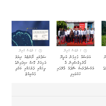
1 ދުވަސް ކުރިން
1 ދުވަސް ކުރިން
ް
އަވަސްއާ ގުޅިގެން އުރީދޫ
ސަޕްލައި ދޯންޏެއް ދިޔަވެ
މޯލްޑިވްސްއިން އާ
އަޑިއަށް ގޮސް ސިފައިންގެ
ންގެ
އެކްސްޕްރެސް ޝޮޕެއް މާލޭގައި
މީހަކާއި ފުލުހަކާއި ކައްޕި
ހުޅުވައިފި
ގެއްލިއްޖެ