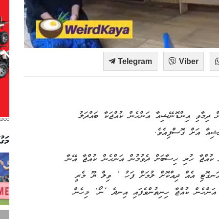
Telegram
Viber
ް ދިމާވި އިންޑޮނޭޝިއާ އަންހެން ކުއްޖަކާ ބައްދަލު
EDOO
މަގު
ް ކުއްޖާ ހުރި ހިސާބަށް ދެވުމުން އަންހެން ކުއްޖާ އޭނާ
އަނގޮޓި އެއް ދިއްކޮށް ލުމަށް ފަހު ‘ ވިލް ޔޫ މެރީ
އަންހެން ކުއްޖާ ހިނިތުންވެފައި އިނދެ ‘ނޯ’ މިހެން