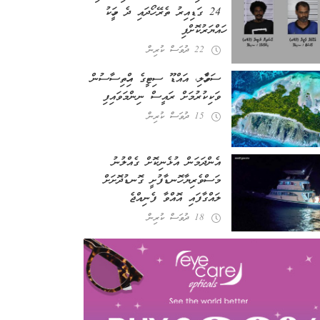
24 ގަޑިއިރު ތެރޭ ހޯދައި ދެ މީހަކު
ހައްޔަރުކޮށްފި
22 ދުވަސް ކުރިން
ސަވާހެލި، އައްޑޫ ސިޓީގެ އިހްތިސާސުން
ވަކިކުރުމަށް ރައީސް ނިންމަވައިފި
15 ދުވަސް ކުރިން
އެންދަމަން އުޅެނިކޮށް ގެއްލުނު
މަސްވެރިޔާ ހޮނޑާފުށީ ގޮނޑުދޮށަށް
ލައްގާފައި އޮއްވާ ފެނިއްޖެ
18 ދުވަސް ކުރިން