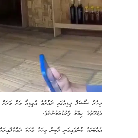
މިހާރު ސޯޝަލް މީޑިއާގައި ދައުރުވާ އެވީޑިއޯ އަށް ވަރަށް ގ
ދެކޭގޮތުގެ ހިޔާލު ފާޅުކުރަމުންނެވެ.
އެއްބަޔަކު ބުނެފައިވަނީ ލޯބިން މީހަކު ވާހަކަ ދައްކާލާއިރަ