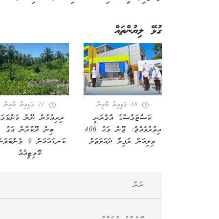
ގުޅޭ ލިޔުންތައް
18 ގަޑިއިރު ކުރިން
21 ގަޑިއިރު ކުރިން
ކަސްޓަމްސްގެ އާމްދަނީ
ދިރިއުޅުން ނޫން ކަންކަމަށ
އިތުރުވެއްޖެ: ޖޫން މަހު 406
ބިން ދޫކުރާން އަގު
މިލިއަން ރުފިޔާ ދައުލަތަށް
ކަނޑައަޅަން 9 މެންބަރު
ކޮމިޓީއެއް