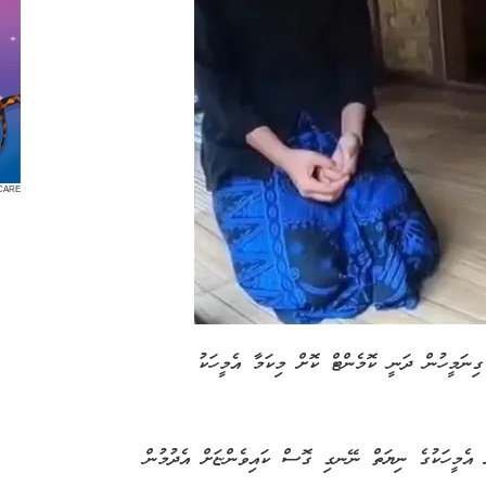
CARE
ިނަމީހުން ދަނީ ކޮމެންޓް ކޮށް މިކަމާ އެމީހަކު
ށް އެމީހަކުގެ ނިޔަތް ނޭނގި ގޮސް ކައިވެންޏަށް އެދުމުން