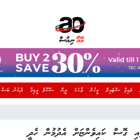
ލައިފް ސްޓައިލް
މީހުން
ވާހަކަ
ދީން
ސްކޫލް މީޑިއާ
ދެކުނު ބަސް
ްފައި ގޮސް ކައިވެންޏަށް އެދުމުން ހެދީ