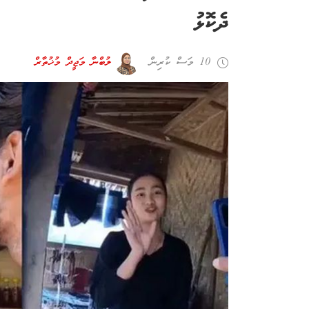
ދެކޮޅު
10 މަސް ކުރިން
ލުބްނާ މަޖީދް މުޚުތާރް