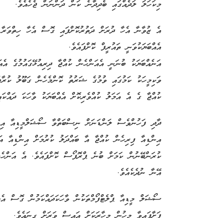
މިކަހަލަ ލަދެއްގައި ބެދިދާނެ ކަން ދަންނަން ޖެހެއެވެ.
އެ ޒުވާނާ އެހާ ދުރަށް ދަތުރުކޮށްފައި ގޮސް އެހާ ހިތްވަރާ އ
އެއްބަޔަކުވަނީ ތައުރީފް ކޮށްފައެވެ.
އަނެއްބަޔަކު ބުނަނީ އެއަންހެން ކުއްޖާ ދިރިއުޅޭގައުމުގެ އެއ
ވަކިމީހަކު ކަމުގައި ވުމުގެ ޝަރުތު ކޮންމެހެން ގަބޫލު ކުރާ
ކުއްޖާ ގެ އެ އަމަލު ކުއްވެރިކޮށް އެއްބަޔަކު ވާހަކަ ދައްކަ
ދާދި ފަހުންވެސް ލަންޑަނަށް ނިސްބަތްވާ ސޯޝަލްމީޑިއާ އިން
އިންޑިއާ ފިރިހެން ކުއްޖާ އާ ބައްދަލު ކުރުމަށް އިންޑިއާ އ
ކުރަންބޭނުން ކަމަށް ބުނެ ޕްރޮޕޯސް ކޮށްފައެވެ. އެ އަންހެނ
އޭނާ ނުދެކެއެވެ.
ސޯޝަލް މީޑިއާ ޕްލެޓްފޯމްތަކުން ވާހަކަދައްކަމުން ގޮސް އެކު
ފަށާފައިވާ މީހުން މިހާރަކަށް އައިސް ވަރަށް ގިނައެވެ.