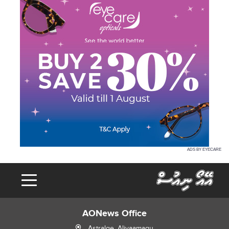
ADS BY EYECARE
AONews Office
Astralge, Alivaamagu