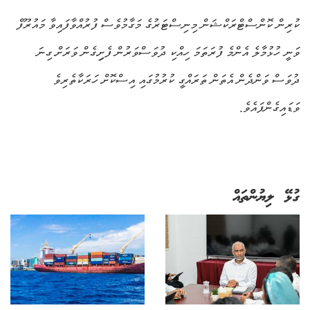
ކުރިން ކޮންސްޓްރަކްޝަން މިނިސްޓަރުގެ މަގާމުވެސް ފުރުއްވާފައިވާ މައުރޫފް
ވަނީ ހުޅުމާލެ އެންމެ ފުރަތަމަ ހިއްކި ދުވަސްވަރުން ފެށިިގެން ވަރަށް ގިނަ
ދުވަސް ވަންދެން އެތަން ތަރައްގީ ކުރުމުގައި އިސްކޮށް ހަރަކާތެރިވެ
ވަޑައިގެންފައެވެ.
ގުޅޭ ލިޔުންތައް