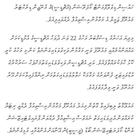
ހައުސިން ޑިވެލޮޕްމަންޓް ކޯޕަރޭޝަން (އެޗްޑީސީ)ގެ މެނޭޖިން ޑިރެކްޓަރު
މައުރޫފް ޖަމީލް އެ މަގާމުން އިސްތިއުފާ ދެއްވައިފިއެވެ.
މިދިޔަ އަހަރުގެ ޑިސެމްބަރު މަހުގެ 22 ވަނަ ދުވަހު އެޗްޑީސީގެ އެމްޑީކަމަށް
އައްޔަންކުރެއްވި މައުރޫފު ވަނީ މަގާމުން ވަކިވެވަޑައިގަންނަވާ ކަން މި މަހުގެ ކުރީ
ކޮޅު ހާމަކުރައްވާފައެވެ. އަދި އެޗްޑީސީން ވަކިވެވަޑައިގަތުމަށްފަހު ސަރުކާރުގެ
އެޑްވައިޒަރީ ފެންވަރުގެ މަގާމަކާ ހަވާލުވެވަޑައިގަތުމަށް ނިންމާފައިވާކަމަށް އޭރު
މައުރޫފު ވަނީ ވިދާޅުވެފައެވެ.
މައުލޫމާތު ލިބިފައިވާ ގޮތުން މިއަދު މައުރޫފް މަގާމުން އިސްތިއުފާ ދެއްވީ ރިޓަޔާ
ކުރައްވަން އެދިވަޑައިގަތް ނަމަވެސް އިސްތިއުފާ ދެއްވަން ޕްރައިވެޓައިޒޭޝަން
އެންޑް ކޯޕަރަޓައިޒޭޝަން ބޯޑު (ޕީސީބީ)ން އޭނާއަށް އެންގުމާއި ގުޅިގެންނެވެ.