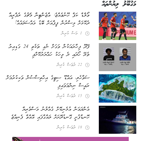
މަގުބޫލު ލިޔުންތައް
ވޯލްޑް ކަޕް ހޫނުވެއްޖެ: އާޖެންޓީނާ މެޗުގެ ރެފްރީއާ
ދެކޮޅަށް މިސްރުން ފީފާއަށް ބޮޑު މައްސަލައެއް!
1 މަސް ކުރިން
ފޭދޫ ފިހާރައަކުން ވަގަށް ނެގި ތަކެތި 24 ގަޑިއިރު
ތެރޭ ހޯދައި ދެ މީހަކު ހައްޔަރުކޮށްފި
22 ދުވަސް ކުރިން
ސަވާހެލި، އައްޑޫ ސިޓީގެ އިހްތިސާސުން ވަކިކުރުމަށް
ރައީސް ނިންމަވައިފި
15 ދުވަސް ކުރިން
އެންދަމަން އުޅެނިކޮށް ގެއްލުނު މަސްވެރިޔާ
ހޮނޑާފުށީ ގޮނޑުދޮށަށް ލައްގާފައި އޮއްވާ ފެނިއްޖެ
18 ދުވަސް ކުރިން