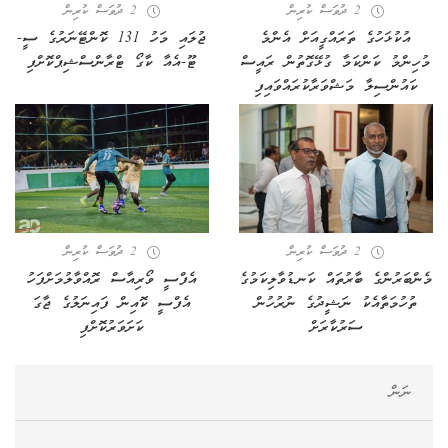
2 ދުވަސް ކުރިން
2 ދުވަސް ކުރިން
އުކުޅަހުގެ ތަރައްގީއަށް އެންމެ
ޖުލައި މަހު 131 ކޮންޓޭނަރުގެ ސީ-
މުހިންމު ކަންކަމާ ގުޅޭގޮތުން ރައީސް
ޓޫ-އެއާ ކާގޯ ޓްރާންސްޝިޕްކޮށްފި
ކައުންސިލާ މަޝްވަރާކުރައްވައިފި
2 ދުވަސް ކުރިން
2 ދުވަސް ކުރިން
މެންބަރުންގެ ބާރުތައް ކަނޑުވާލިކަމުގެ
އެފްސީ ވޯރިއާސް ރޮއްވާލުމަށްފަހު
ތުހުމަތާއެކު ނަޝީދުގެ ނުރުހުން
އެފްސީ ކޮއިން ފައިނަލުގެ ޖާގަ
ސަރުކާރަށް
ކަށަވަރުކޮށްފި