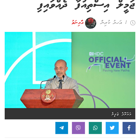
ޖަމީލް އިސްތިއުފާ ދެއްވައިފި
1 އަހރު ކުރިން
އާމިނަތު
މައުރޫފް ޖަމީލް