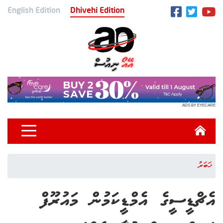
English Edition
Dhivehi Edition
ADS BY EYECARE
ޚަބަރު
އެޗްޑީސީގެ އެމްޑީކަމުން މައުރޫފް