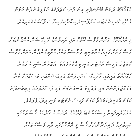
އެމްއޯޔޫގެ ދަށުން ބޭނުންތެރި ގިނަ ފުރުސަތުތަކެއް ހުޅުވިގެންދާނެ ކަމަށް
މެނޭޖިންގް ޑިރެކްޓަރ އަލްފާޟިލް އިބްރާހިމް އިޔާސް ފާހަގަކުރެއްވިއެވެ.
މި އެމްއޯޔޫގެ ދަށުން މެޕްސް ކޮލެޖް އަދި އައިލެންޑް އޭވިއޭޝަން ކުންފުންޏަށް
ވެސް ވަރަށް ފައިދާކުރުވަނިވި ފުރުސަތުތަކެއް ހުޅުވިގެންދާނެ ކަމަށް މެޕްސް
ކޮލެޖުގެ ވައިސް ރެކްޓަރ ވަނީ ވިދާޅުވެފައެވެ. އެގޮތުން ސޮއި ކުރެވުނު
އެމްއޯޔޫގެ އެހީގައި މޯލްޑިވްސް އައިލެންޑް އޭވިއޭޝަންގައި މަސައްކަތް ކުރާ
މުވައްޒަފުންނަށް މަތީ ތައުލީމު އުނގެނުމަށް ލުއި ފަސޭހަތަކެއް ލިބިގެންދާނެ
ކަމަށް އުއްމީދުކުރައްވާ ކަމަށް ވައިސް ރެކްޓަރ ވަނީ ވިދާޅުވެފައެވެ.
ހުޅުވާލެވިފައިވާ ޑިސްކައުންޓު ޕްލޭންގެ ދަށުން އެ ކޮލެޖުގެ ކޯސްތަކުގައި
ބައިވެރިވާ ދަރިވަރުންނަށް ކޯސް ފީ ދެއްކުމުގައި ލުއި ފަސޭހަތަކެއް