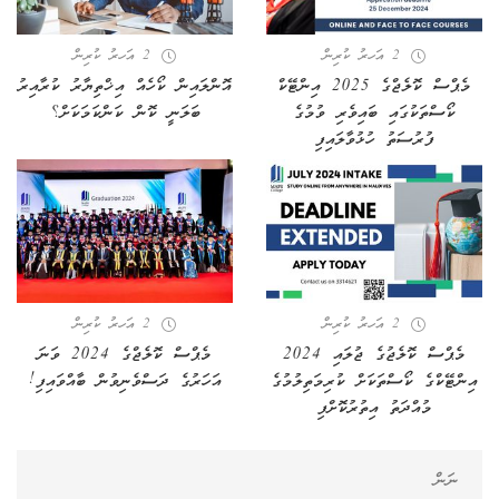
2 އަހރު ކުރިން
2 އަހރު ކުރިން
މެޕްސް ކޮލެޖްގެ 2025 އިންޓޭކް
އޮންލައިން ކޯހެއް އިޚްތިޔާރު ކުރާއިރު
ކޯސްތަކުގައި ބައިވެރި ވުމުގެ
ބަލަނީ ކޮން ކަންކަމަކަށް؟
ފުރުސަތު ހުޅުވާލައިފި
2 އަހރު ކުރިން
2 އަހރު ކުރިން
މެޕްސް ކޮލެޖުގެ ޖުލައި 2024
މެޕްސް ކޮލެޖްގެ 2024 ވަނަ
އިންޓޭކްގެ ކޯސްތަކަށް ކުރިމަތިލުމުގެ
އަހަރުގެ ދަސްވެނިވުން ބާއްވައިފި!
މުއްދަތު އިތުރުކޮށްފި