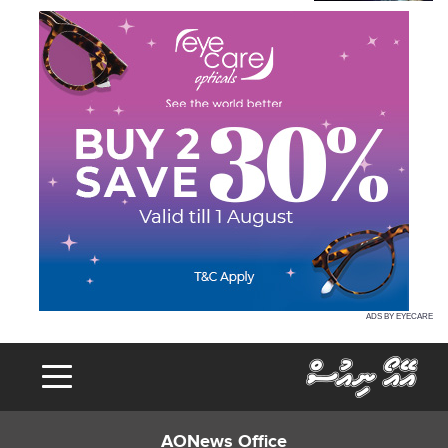
ADS BY EYECARE
AONews Office