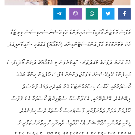
މެޕްސް ކޮލެޖުން މޯލްޑިވްސް އައިލެންޑް އޭވިއޭޝަން ސަރވިސެސް ލިމިޓެޑާ
އެކު މެމޮރަމްޑަމް އޮފް އަންޑަސްޓޭންޑިންގް (އެމްއޯޔޫ) އެއްގައި ސޮއިކޮށްފިއެވެ.
އެއް އަހަރު ދުވަހުގެ މުއްދަތަށް ސޮއިކުރެވުނު މި އެމްއޯޔޫގެ ދަށުން މޯލްޑިވްސް
އައިލެންޑް އޭވިއޭޝަންގެ މުވައްޒަފުންނަށް މެޕްސް ކޮލެޖުން ހިންގާ ބައެއް
ކޯސްތަކުގައި ހާއްސަ ޑިސްކައުންޓަކާ އެކު ބައިވެރިވުމުގެ ފުރުސަތު
ލިބޭނެއެވެ. އޭގެތެރޭގައި، އެޑްވާންސްޑް ސެޓްފިކެޓް ކޯސްތަކާ އެކު މެޕްސް
ކޮލެޖުން އަލަށް ތައާރަފްކުރި މާސްޓަރސް ކޯސްތައް ވެސް ހިމެނެއެވެ.
މީގެއިތުރުން އިންފޮމޭޝަން ޓެކްނޮލޮޖީގެ ދާއިރާއިން އިތުރަށް ތަމްރީނު
ބޭނުންވާ މުވައްޒަފުންނަށް އެ މުވައްޒަފުންގެ ޓެކްނޮލޮޖީ ހުނަރުތައް ޒަމާނާ