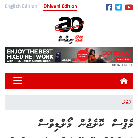
English Edition
Dhivehi Edition
ADS BY OOREDOO
ޚަބަރު
މެޕްސް ކޮލެޖުން މޯލްޑިވްސް