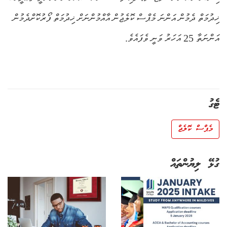
ޚިދުމަތް ދެމުން އަންނަ މެޕްސް ކޮލެޖުން އާއްމުންނަށް ޚިދުމަތް ފޯރުކޮށްދެމުން
އަންނަތާ 25 އަހަރު ވަނީ ވެފައެވެ.
ޓެގު
މެޕްސް ކޮލެޖް
ގުޅޭ ލިޔުންތައް