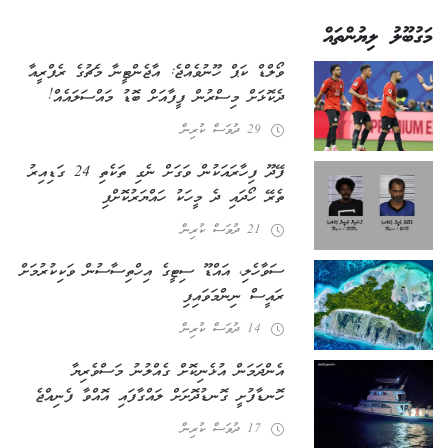
މަގުބޫލު ލިޔުންތައް
ވޯލްޑް ކަޕް ހޫނުވެއްޖެ: އާޖެންޓީނާ މެޗުގެ ރެފްރީއާ
ދެކޮޅަށް މިސްރުން ފީފާއަށް ބޮޑު މައްސަލައެއް!
29 ދުވަސް ކުރިން
ފޭދޫ ފިހާރައަކުން ވަގަށް ނެގި ތަކެތި 24 ގަޑިއިރު
ތެރޭ ހޯދައި ދެ މީހަކު ހައްޔަރުކޮށްފި
21 ދުވަސް ކުރިން
ސަވާހެލި، އައްޑޫ ސިޓީގެ އިހްތިސާސުން ވަކިކުރުމަށް
ރައީސް ނިންމަވައިފި
14 ދުވަސް ކުރިން
އެންދަމަން އުޅެނިކޮށް ގެއްލުނު މަސްވެރިޔާ
ހޮނޑާފުށީ ގޮނޑުދޮށަށް ލައްގާފައި އޮއްވާ ފެނިއްޖެ
17 ދުވަސް ކުރިން