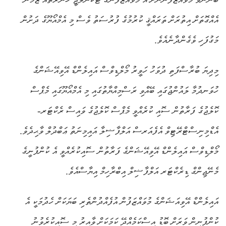
އެއްގޮތަށް އިތުރަށް ތަރައްޤީ ކުރުމުގެ ފުރުސަތު ވެސް މި އެމްއޯޔޫގެ ދަށުން
މަގުފަހި ވެގެންދާނެއެވެ.
މިދިޔަ ބުރާސްފަތި ދުވަހު ހަވީރު މޯލްޑިވްސް އައިލެންޑް އޭވިއޭޝަންގެ
ހުވަނދުމާ ލައުންޖުގައި ބޭއްވި ރަސްމިއްޔާތުގައި މި އެމްއޯޔޫގައި މެޕްސް
ކޮލެޖުގެ ފަރާތުން ސޮއި ކުރެއްވީ މެޕްސް ކޮލެޖުގެ ވައިސް ރެކްޓަރ-
އެޑްމިނިސްޓްރޭޓިވް އެފެއަރސް އަލްފާޟިލާ އައިމިނަތު ޢަބްދުލް ވާޙިދެވެ.
މޯލްޑިވްސް އައިލެންޑް އޭވިއޭޝަންގެ ފަރާތުން ސޮއިކުރެއްވީ އެ ކުންފުނީގެ
މެނޭޖިންގް ޑިރެކްޓަރ އަލްފާޟިލް އިބްރާހިމް އިޔާސްއެވެ.
އައިލެންޑް އޭވިއަޝަންގެ މުވައްޒަފުން އުފެއްދުންތެރި ބަޔަކަށް ހެދުމަކީ އެ
ކުންފުނިން ވަރަށް ބޮޑު އިސްކަމެއްދޭ ކަމަކަށް ވާއިރު މި ސޮއިކުރެވުނު