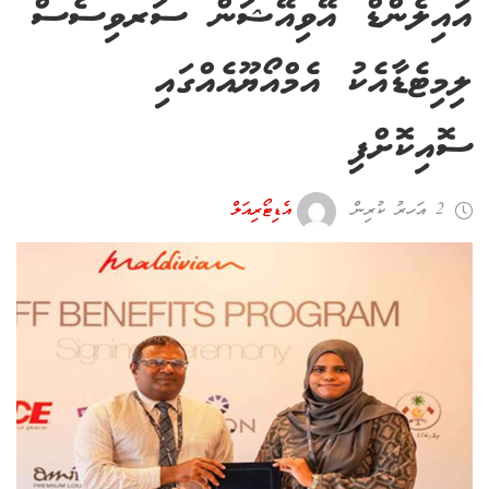
އައިލެންޑް އޭވިއޭޝަން ސަރވިސެސް
ލިމިޓެޑާއެކު އެމްއޯޔޫއެއްގައި
ސޮއިކޮށްފި
2 އަހރު ކުރިން
އެޑިޓޯރިއަލް