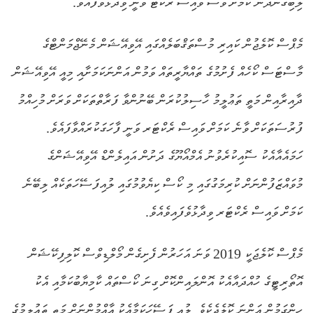
ލިބިގެންދާނެ ކަމަށް ވެސް ވައިސް ރެކްޓަ ވަނީ ވިދާޅުވެފައެވެ.
މެޕްސް ކޮލެޖުން ކައިރި މުސްތަޤްބަލެއްގައި އޭވިއޭޝަން މެނޭޖްމަންޓްގެ
މާސްޓަސް ކޯހެއް ފެށުމުގެ ތައްޔާރީތައް ވަމުން އަންނަކަމަށާއި މިއީ އޭވިއޭޝަން
ދާއިރާއިން މަތީ ތަޢުލީމު ހާސިލުކުރަން ބޭނުންވާ ފަރާތްތަކަށް ވަރަށް މުހިއްމު
ފުރުސަތަކަށް ވާނެ ކަމަށް ވައިސް ރެކްޓަރ ވަނީ ފާހަގަކުރައްވާފައެވެ.
ހަމައެއާއެކު ސޮއިކުރެވުނު އެމްއޯޔޫގެ ދަށުން އައިލެންޑް އޭވިއޭޝަންގެ
މުވައްޒަފުންނަށް ކުރިމަގުގައި މި ކޯސް ކިޔެވުމުގައި ލުއިފަސޭހަތަކެއް ލިބޭނެ
ކަމަށް ވައިސް ރެކްޓަރ ވިދާޅުވެފައިވެއެވެ.
މެޕްސް ކޮލެޖަކީ 2019 ވަނަ އަހަރުން ފެށިގެން މޯލްޑިވްސް ކޮލިފިކޭޝަން
އޮތޯރިޓީގެ ހުއްދައާއެކު އޮންލައިންކޮށް ގިނަ ކޯސްތައް ކާމިޔާބުކަމާއި އެކު
ހިންގަމުން އަންނަ ކޮލެޖެކެވެ. ލުއި ފަސޭހަކަމާއެކު އާއްމުންނަށް މަތީ ތަޢުލީމުގެ