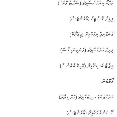
ވެޖްކޯ ބިރްމަންސެވިޗް (ސްޕާޓާ ޕްރާގް)
ފިލިޕް ކޮސްޓިކް (ޔުވެންޓަސް)
އަންޑްރިޖާ ޒިވްކޮވިޗް (ޕީއޭއޯކޭ)
ފިލިޕް މްލަޑެނޮވިޗް (ޕެނަތިނައިކޯސް)
މިޖާޓް ގަސިނޮވިޗް (އޭއީކޭ އެތެންސް).
ފޯވާޑުން
އެލެގްޒެންޑަރ މިޓްރޮވިޗް (އަލް ހިލާލް)
ޑޫސަން ވްލަހޯވިޗް (ޔުވެންޓަސް)