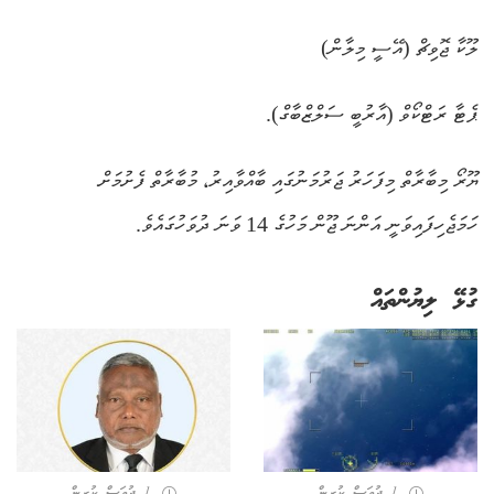
ލޫކާ ޖޮވިޗް (އޭސީ މިލާން)
ޕެޓާ ރަޓްކޯވް (އާރުބީ ސަލްޒްބާގް).
ޔޫރޯ މިބާރާތް މިފަހަރު ޖަރުމަނުގައި ބާއްވާއިރު، މުބާރާތް ފެށުމަށް
ހަމަޖެހިފައިވަނީ އަންނަ ޖޫން މަހުގެ 14 ވަނަ ދުވަހުގައެވެ.
ގުޅޭ ލިޔުންތައް
1 ދުވަސް ކުރިން
1 ދުވަސް ކުރިން