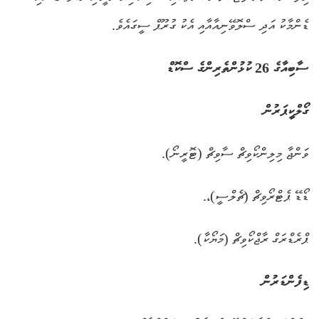
ޑެންމާކު އަދި ސްލޮވޭނިއާއާއި އެކު ގުރޫޕް ސީގައެވެ.
ސާބިއާގެ 26 ކުޅުންތެރިންގެ ސްކޮޑް
ގޯލްކީޕަރުން
ވަންޖާ މިލިންކޯވިޗް ސާވިޗް (ޓޮރީނޯ).
ޑޯޑޭ ޕެޓްރޯވިޗް (ޗެލްސީ)،.
ޕްރެޑްރަގް ރާޖްކޯވިޗް (މަޔޯކާ).
ޑިފެންޑަރުން