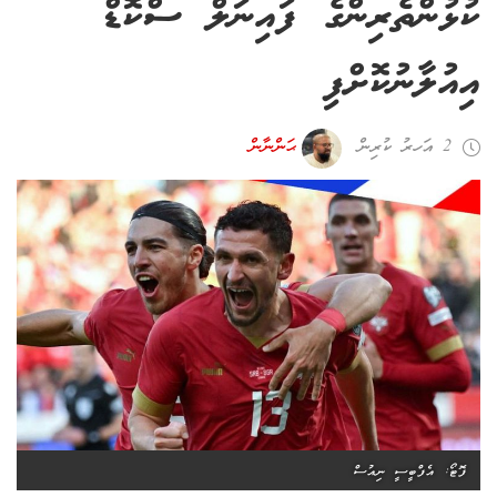
ކުޅުންތެރިންގެ ފައިނަލް ސްކޮޑް
އިއުލާނުކޮށްފި
2 އަހރު ކުރިން
ޙަންނާން
ފޮޓޯ: އެފްބީސީ ނިއުސް