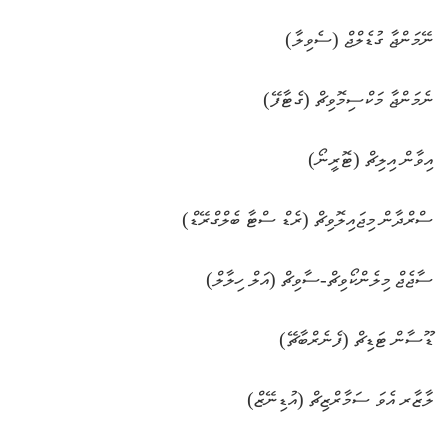
ނޭމަންޖާ ގުޑެލްޖް (ސެވިލާ)
ނެމަންޖާ މަކްސިމޮވިޗް (ގެޓާފޭ)
އިވާން އިލިޗް (ޓޮރީނޯ)
ސްރްދާން މިޖައިލޮވިޗް (ރެޑް ސްޓާ ބެލްގްރޭޑް)
ސާޖެޖް މިލެންކޯވިޗް-ސާވިޗް (އަލް ހިލާލް)
ޑޫސާން ޓަޑިޗް (ފެނެރްބާޗޭ)
ލާޒާރ އެވަ ސަމާރްޒިޗް (އުޑިނޭޒް)