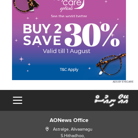
ADS BY EYECARE
AONews Office
Astralge, Alivaamagu
S.Hithadhoo,