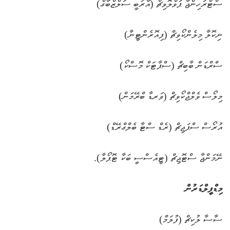
ސްޓްރަހިންޖާ ޕަވްލޮވިޗް (އާރުބީ ސަލްޒްބާގް)
ނިކޮލާ މިލެންކޯވިޗް (ފިއޮރެންޓީނާ)
ސްރްޑަން ބާބިޗް (ސްޕާޓަކް މޮސްކޯ)
މިލޯސް ވެލްޖްކޯވިޗް (ވަރޑާ ބްރޭމަން)
އުރޯސް ސްޕަޖިޗް (ރެޑް ސްޓާ ބެލްގްރޭޑް)
ނޭމަންޖާ ސްޓޮޖިޗް (ޓީއެސްސީ ބަކާ ޓޮޕޯލާ).
މިޑްފީލްޑަރުން
ސާސާ ލުކިޗް (ފުލަމް)