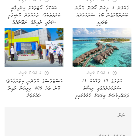
ގެއްލުނު 3 މީހުން ހޯދަން ޑްރޯން
އައްޑޫގެ ކޯޓުތަކަށް އިންގިލާބީ
ބޭނުންކޮށްގެން ބޮޑު ސަރަހައްދެއް
ބަދަލުތަކެއް: މުހައްމަދު ހާޝިމަކީ
ބަލައިފި
ޝަރުއީ ދާއިރާގެ ނަމޫނާއެއް
1 ދުވަސް ކުރިން
2 ދުވަސް ކުރިން
އުތުރުގެ 10 ފަޅާއެކު 15
ކަސްޓަމްސްގެ އާމްދަނީ އިތުރުވެއްޖެ:
ސަރަހައްދެއްގައި ރިސޯޓު
ޖޫން މަހު 406 މިލިއަން ރުފިޔާ
ތަރައްގީކުރަން ބީލަމަށް ހުޅުވާލައިފި
ދައުލަތަށް