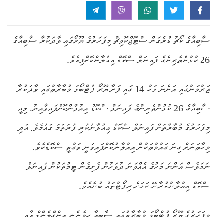
ސާބިއާގެ ކޯޗު ޑްރެގަން ސްޓޮޖްކޮވިޗް މިފަހަރުގެ ޔޫރޯގައި ވާދަކުރާ ސާބިއާގެ
26 ކުޅުންތެރިންގެ ފައިނަލް ސްކޮޑް އިއުލާންކޮށްފިއެވެ.
ޖަރުމަނުގައި އަންނަ މަހު 14 ގައި ފަށާ ޔޫރޯ ފުޓްބޯޅަ މުބާރާތުގައި ވާދަކުރާ
ސާބިއާގެ 26 ކުޅުންތެރިންގެ ފައިނަލް ސްކޮޑް އިއުލާންކޮށްފައިވާއިރު، މިއީ
މިފަހަރުގެ މުބާރާތަށް ފައިނަލް ސްކޮޑް އިއުލާނުކުރި ފުރަތަމަ ގައުމެވެ. އަދި
މިހާތަނަށް ގިނަ ގައުމުތަކުން އިއުލާނުކޮށްފައިވަނީ ވަގުތީ ސްކޮޑެކެވެ.
ނަމަވެސް އަންނަ މަހުގެ އެއްވަނަ ދުވަހުން ފެށިގެން ޓީމުތަކުން ފައިނަލް
ސްކޮޑް އިއުލާނުކުރާނޭ ކަމަށް ރިޕޯޓުތައް ބުނެއެވެ.
މިފަހަރުގެ ޔޫރޯ ފުޓްބޯޅަ މުބާރާތުގައި ސާބިއާ ހިމެނެނީ އިންގްލެންޑް އާއި