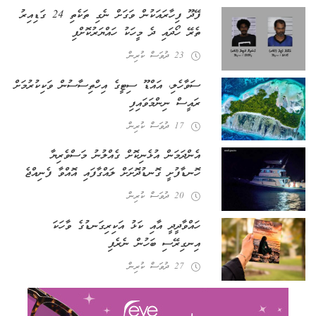
ފޭދޫ ފިހާރައަކުން ވަގަށް ނެގި ތަކެތި 24 ގަޑިއިރު
ތެރޭ ހޯދައި ދެ މީހަކު ހައްޔަރުކޮށްފި
23 ދުވަސް ކުރިން
ސަވާހެލި، އައްޑޫ ސިޓީގެ އިހްތިސާސުން ވަކިކުރުމަށް
ރައީސް ނިންމަވައިފި
17 ދުވަސް ކުރިން
އެންދަމަން އުޅެނިކޮށް ގެއްލުނު މަސްވެރިޔާ
ހޮނޑާފުށީ ގޮނޑުދޮށަށް ލައްގާފައި އޮއްވާ ފެނިއްޖެ
20 ދުވަސް ކުރިން
ހައްވާދީދީ އާއި ކަޅު އަކިރިގަނޑުގެ ވާހަކަ
އިނގިރޭސި ބަހުން ނެރެފި
27 ދުވަސް ކުރިން