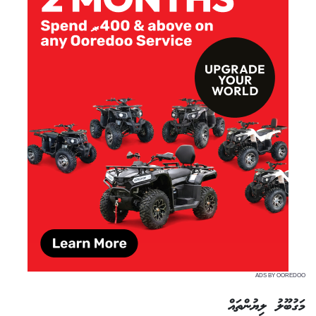
ADS BY OOREDOO
މަގުބޫލު ލިޔުންތައް