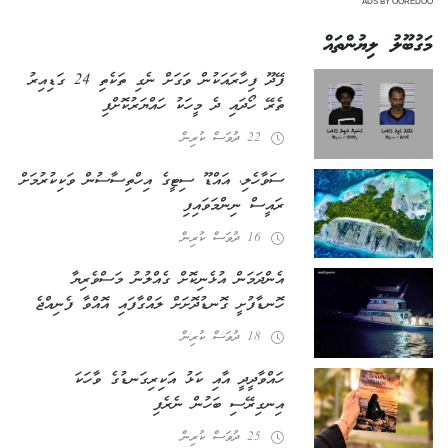
ADS BY OOREDOO
މަގުބޫލު ލިޔުންތައް
ފޭދޫ ފިހާރައަކުން ވަގަށް ނެގި ތަކެތި 24 ގަޑިއިރު
ތެރޭ ހޯދައި ދެ މީހަކު ހައްޔަރުކޮށްފި
22 ދުވަސް ކުރިން
ސަވާހެލި، އައްޑޫ ސިޓީގެ އިހްތިސާސުން ވަކިކުރުމަށް
ރައީސް ނިންމަވައިފި
16 ދުވަސް ކުރިން
އެންދަމަން އުޅެނިކޮށް ގެއްލުނު މަސްވެރިޔާ
ހޮނޑާފުށީ ގޮނޑުދޮށަށް ލައްގާފައި އޮއްވާ ފެނިއްޖެ
18 ދުވަސް ކުރިން
ހައްވާދީދީ އާއި ކަޅު އަކިރިގަނޑުގެ ވާހަކަ
އިނގިރޭސި ބަހުން ނެރެފި
25 ދުވަސް ކުރިން