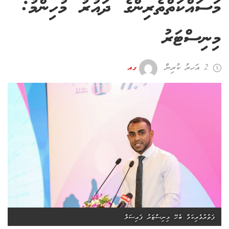
މަސައްކަތްތެރިންގެ ދައުރު މުހިންމު:
މިނިސްޓަރު
2 އަހރު ކުރިން
ގއ
ފަތުރުވެރިކަމާ ބެހޭ މިނިސްޓަރު ފައިސަލް