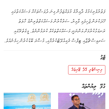
ފަތުރުވެރިކަމުގެ ދާއިރާގެ މުވައްޒަފުން ގިނަ ދުވަސްތަކެއް މަސައްކަތުގައި
ހޭދަކުރަން ޖެހިފައި ވާއިރު، ސަރުކާރުން މަސައްކަތްތެރިންގެ ހާލަތު
ރަނގަޅުކުރުމަށް އަންނަނީ މަސައްކަތްތަކެއް ކުރަމުންނެވެ. މީގެތެރޭގައި
ސަރވިސް ޗާޖާއި ޓިޕްސް ރެގިއުލޭޓްކުރުމާއި، މުސާރަ ބޮޑުކުރުން ހިމެނެއެވެ.
ޓެގު
މިނިސްޓްރީ އޮފް ޓޫރިޒަމް
ގުޅޭ ލިޔުންތައް