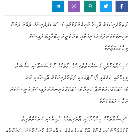
ފަތުރުވެރިކަމުގެ ދާއިރާ ކުރިއެރުވުމުގައި މަސައްކަތްތެރިންގެ ދައުރު ވަރަށް
މުހިންމުކަމަށް ފަތުރުވެރިކަމާއި ބެހޭ ވަޒީރު އިބްރާހީމް ފައިސަލް
ވިދާޅުވެއްޖެއެވެ.
ބައިނަލްއަގުވާމީ މަސައްކަތްތެރިންގެ ދުވަހުގެ މުނާސަބަތުގައި ސޯޝަލް
މީޑިއާގައި ކުރެއްވި ޕޯސްޓެއްގައި ފަތުރުވެރިކަމުގެ ދާއިރާގައި ބުރަ
މަސައްކަތްކުރަމުންދާ ހުރިހާ މަސައްކަތްތެރިންނަށް ފައިސަލް ވަނީ ޝުކުރު
އަދާ ކުރައްވާފައެވެ.
“ރިސޯޓުތަކުގެ ހިންގުމުގައި ޓުއަރިޒަމުގެ ދާއިރާގައި ހަރަކާތްތެރިވާ
މުވައްޒަފުންނަކީ އެންމެ ބޮޑު ބައިވެރިއެއް. މިދާއިރާގެ ކުރިއެރުމަށް ސަރުކާރާއި