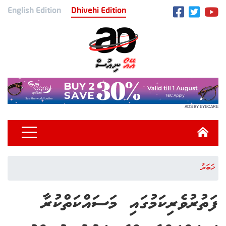
English Edition
Dhivehi Edition
ADS BY EYECARE
ޚަބަރު
ފަތުރުވެރިކަމުގައި މަސައްކަތްކުރާ