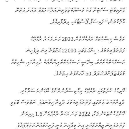
ޕްރައިވެޓް ސެކްޓަރާ އެކު މަސައްކަތްތެރިން އަދާކުރައްވާ ދައުރު ވަރަށް
އުފާކުރަން،” ފައިސަލް ޕޯސްޓުގައި ވިދާޅުވިއެވެ.
ތަފާސް ހިސާބުތައް ދައްކާގޮތުން 2022 ވަނަ އަހަރު ރާއްޖޭގެ
ފަތުރުވެރިކަމުގެ ސިނާޢަތުގައި 22000 އަށްވުރެ ގިނަ ދިވެހިން
މަސައްކަތްކުރެއެވެ. ބިދޭސީ މަސައްކަތްތެރިންނާއެކު ދާއިރާގައި ޝާމިލްވާ
މުވައްޒަފުންގެ އަދަދު 50 ހާހަށްވުރެ އިތުރެވެ.
ކޮވިޑުގެ ހާލަތުގައި ރާއްޖޭގެ އިގްތިސާދުން އެންމެ ބޮޑަށް އަސަރުކުރި
ދާއިރާތަކުގެ ތެރޭގައި ފަތުރުވެރިކަމުގެ ދާއިރާ ހިމެނެއެވެ. ނަމަވެސް ބޮޑެތި
ގޮންޖެހުންތަކަށް ފަހު، 2022 ވަނަ އަހަރު ރާއްޖެއަށް 1.6 މިލިއަން
ފަތުރުވެރިން ޒިޔާރަތްކުރި އިރު މިދާއިރާ ވަނީ ފުރިހަމައަށް އަތުލާފައެވެ.