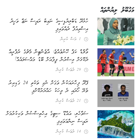
މަގުބޫލު ލިޔުންތައް
ހުޅުދޫ ޑަބްލިޔުޑީސީގެ ނައިބު ރައީސާ ނަޖާ ވަހީދު
އިސްތިއުފާ ދެއްވައިފި
1 މަސް ކުރިން
ވޯލްޑް ކަޕް ހޫނުވެއްޖެ: އާޖެންޓީނާ މެޗުގެ ރެފްރީއާ
ދެކޮޅަށް މިސްރުން ފީފާއަށް ބޮޑު މައްސަލައެއް!
29 ދުވަސް ކުރިން
ފޭދޫ ފިހާރައަކުން ވަގަށް ނެގި ތަކެތި 24 ގަޑިއިރު
ތެރޭ ހޯދައި ދެ މީހަކު ހައްޔަރުކޮށްފި
21 ދުވަސް ކުރިން
ސަވާހެލި، އައްޑޫ ސިޓީގެ އިހްތިސާސުން ވަކިކުރުމަށް
ރައީސް ނިންމަވައިފި
14 ދުވަސް ކުރިން