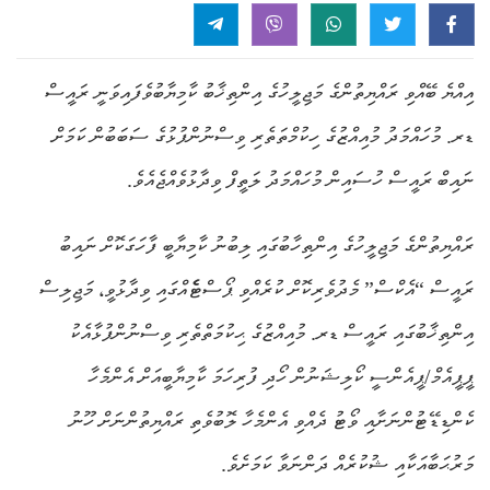
އިއްޔެ ބޭއްވި ރައްޔިތުންގެ މަޖިލީހުގެ އިންތިޚާބު ކާމިޔާބުވެފައިވަނީ ރައީސް
ޑރ. މުހައްމަދު މުއިއްޒުގެ ހިކުމްތަތެރި ވިސްނުންފުޅުގެ ސަބަބުން ކަމަށް
ނައިބް ރައީސް ހުސައިން މުހައްމަދު ލަތީފް ވިދާޅުވެއްޖެއެވެ.
ރައްޔިތުންގެ މަޖިލީހުގެ އިންތިހާބުގައި ލިބުނު ކާމިޔާބީ ފާހަގަކޮށް ނައިބު
ރައީސް “އެކްސް” މެދުވެރިކޮށް ކުރެއްވި ޕޯސްޓެެއްގައި ވިދާޅުވީ، މަ
ޖިލިސް
އިންތިޚާބުގައި ރައީސް ޑރ. މުއިއްޒުގެ
ޙިކުމަތްތެރި ވިސްނުންފުޅާއެކު
ޕީޕީއެމް/ޕީއެންސީ ކޯލިޝަނުން ހޯދި ފުރިހަމަ ކާމިޔާބީއަށް އެންމެހާ
ކެންޑިޑޭޓުންނަށާއި ވޯޓު ދެއްވި އެންމެހާ ލޮބުވެތި ރައްޔިތުންނަށް ހޫނު
މަރުޙަބާއަކާއި ޝުކުރެއް ދަންނަވާ ކަމަށެވެ.