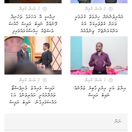
2 އަހރު ކުރިން
2 އަހރު ކުރިން
ރައްޔިތުންނަށް ހިދުމަތް ކުރުމަކީ
ދިރާސީ އާ އަހަރުގެ ތަހުނިޔާ
ވަރަށް ކެތްތެރިކަމާ އެކު
ފޮނުއްވާ ނައިބު ރައީސް ހާއްސަ
އަދާކުރަންޖެހޭ ޒިންމާއެއް
މެސެޖެއް ހިއްސާކުރައްވައިފި
2 އަހރު ކުރިން
2 އަހރު ކުރިން
އިޔާޒު އަކީ އިލްމީ،ގާބިލު ޒުވާނެއް:
ރައީސް މުއިއްޒު މެނިފެސްޓޯ
ނައިބު ރައީސް
ތައްޔާރުކުރީ ރައްޔިތުންގެ އަޑު
އައްސަވައިގެން: ނައިބު ރައީސް