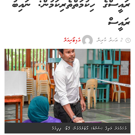
ރައީސްގެ ހިކުމަތްތެރިކަމުން: ނައިބު
ރައީސް
2 އަހރު ކުރިން
އެޑިޓޯރިއަލް
މުހައްމަދު ލަތީފް (ސެންބެ) ވޯޓުލެއްވުން/ ފޮޓޯ: ޕީޕީއެމް