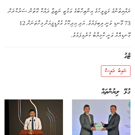
ރައްޔިތުންގެ މަޖިލީހުގެ އިންތިހާބުގެ ވަގުތީ ނަތީޖާ ދައްކާ ގޮތުން ސަރުކާރަށް
73 ގޮނޑި ވަނީ ލިބިފައެވެ. އަދި އިދިކޮޅު އެމްޑީޕީއަށް މިހާތަނަށް 12
ގޮނޑިއެެއް ވަނީ ކާމިޔާބު ކުރެވިފައެވެ.
ޓެގު
ނައިބު ރައީސް
ގުޅޭ ލިޔުންތައް