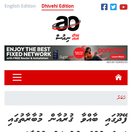
English Edition
Dhivehi Edition
ADS BY OOREDOO
ޚަބަރު
ފޭދޫގައި ބާއްވާ ޤުރުއާން މުބާރާތުގައި