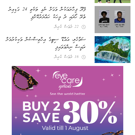
ފޭދޫ ފިހާރައަކުން ވަގަށް ނެގި ތަކެތި 24 ގަޑިއިރު
ތެރޭ ހޯދައި ދެ މީހަކު ހައްޔަރުކޮށްފި
22 ދުވަސް ކުރިން
ސަވާހެލި، އައްޑޫ ސިޓީގެ އިހްތިސާސުން ވަކިކުރުމަށް
ރައީސް ނިންމަވައިފި
16 ދުވަސް ކުރިން