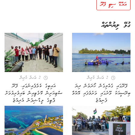
އައްޑޫ ސިޓީ ފޭދޫ
ގުޅޭ ލިޔުންތައް
2 އަހރު ކުރިން
2 އަހރު ކުރިން
ފޭދޫގައި ގެއްލިގެން ހޯދަމުން ދިޔަ
އައިބީގެ ކެމްޕެއިނުގައި، ފޭދޫ
ބިދޭސީއަކު މޫދުގައި މަރުވެފައި އޮއްވާ
ސްޓިއަރިން ކޮމެޓީއިން ބައިވެރިވުމަށް
ފެނިއްޖެ
ޕާޓީގެ ލީޑާޝިޕުން އެދިއްޖެ