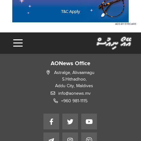
ADS BY EYECARE
AONews Office
Astralge, Alivaamagu
S.Hithadhoo,
Addu City, Maldives
info@aonews.mv
+960 981-1115