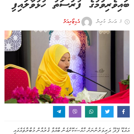
ބައިވެރިވުމުގެ ފުރުސަތު ހުޅުވާލައިފި
3 އަހރު ކުރިން
އެޑިޓޯރިއަލް
އައްޑޫ ފޭދޫ ދަރިވަރުންނަށް ހާއްސަކޮށްގެން ބާއްވާ ޤުރުއާން މުބާރާތެއްގައި