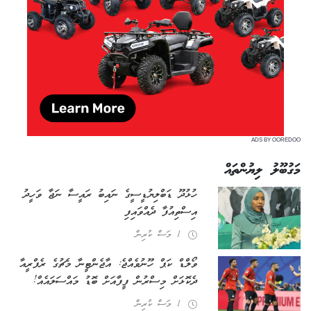
ADS BY OOREDOO
މަގުބޫލު ލިޔުންތައް
ހުޅުދޫ ޑަބްލިޔުޑީސީގެ ނައިބު ރައީސާ ނަޖާ ވަހީދު
އިސްތިއުފާ ދެއްވައިފި
1 މަސް ކުރިން
ވޯލްޑް ކަޕް ހޫނުވެއްޖެ: އާޖެންޓީނާ މެޗުގެ ރެފްރީއާ
ދެކޮޅަށް މިސްރުން ފީފާއަށް ބޮޑު މައްސަލައެއް!
1 މަސް ކުރިން