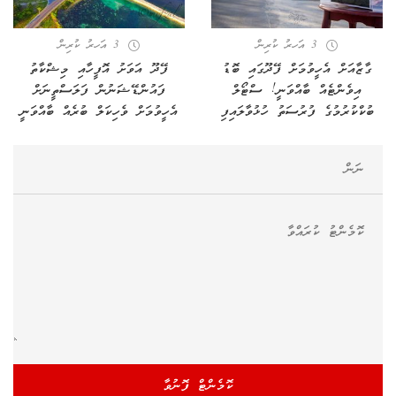
3 އަހރު ކުރިން
3 އަހރު ކުރިން
ގާޒާއަށް އެހީވުމަށް ފޭދޫގައި ބޮޑު
ފޭދޫ އަވަށު އޮފީހާއި މިޝްކާތު
އިވެންޓެއް ބާއްވަނީ! ސްޓޯލް
ފައުންޑޭޝަނުން ފަލަސްތީނަށް
ބުކްކުރުމުގެ ފުރުސަތު ހުޅުވާލައިފި
އެހީވުމަށް ވެހިކަލް ބުރެއް ބާއްވަނީ