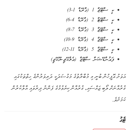
ކީ ސްޓޭޖް 1 (ގްރޭޑް 1-3)
ކީ ސްޓޭޓް 2 (ގްރޭޑް 4-6)
ކީ ސްޓޭޖް 3 (ގްރޭޑް 7-8)
ކީ ސްޓޭޖް 4 (ގްރޭޑް 9-10)
ކީ ސްޓޭޖް 5 (ގްރޭޑް 11-12)
ފައުންޑޭޝަން ސްޓޭޖް (އެލްކޭޖީ-ޔޫކޭޖީ)
އަވަށު އޮފީހުން ބުނީ މި މުބާރާތުގެ މަގުސަދަކީ ދަރިވަރުންގެ ހިތްތަކުގައި
ގުރުއާނަށް ލޯބި ޖައްސައި، ގުރުއާން ކިޔެވުމުގެ ފަންނު ދިރުވައި އާލާކުރުން
ކަމަށެވެ.
ޓެގު