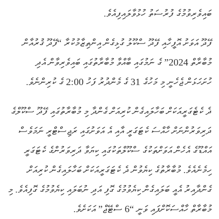
ބައިވެރިވުމުގެ ފުރުސަތު ހުޅުވާލައިފިއެވެ.
ފޭދޫ އަވަށު އޮފީހާއި ފޭދޫ ސްކޫލު ގުޅިގެން އިންތިޒާމުކުރާ “ފޭދޫ ޤުރުއާން
މުބާރާތް 2024” ގެ ނަމުގައި ބާއްވާ މުބާރާތުގައި ބައިވެރިވާން އެދި
ހުށަހަޅަން ޖެހެނީ މި މަހުގެ 31 ގެ މެންދުރު ފަހު 2:00 ގެ ކުރިންނެވެ.
ދެ ކެޓެގަރީއަކަށް ބަހާލައިގެން ކުރިއަށް ގެންދާ މި މުބާރާތުގައި ފޭދޫ ސްކޫލްގެ
ދަރިވަރުންނަށް ހާއްސަ ކެޓަގަރީ އާއި އެ އަވަށުގައި ރަޖިސްޓްރީ ނަމަވެސް
އައްޑޫގެ އެހެން އަވަށްތަކުގެ ސްކޫލްތަކުގައި ކިޔަވާ ދަރިވަރުންގެ ކެޓަގަރީ
ހިމެނެއެވެ. މުބާރާތުގެ ކިޔެވުން ދެ ކެޓަގަރީއަކަށް ބަހާލައިގެން ކުރިއަށް
ގެންދާއިރު އެއީ ބަލައިގެން ކިޔެވުމުގެ ގޮފި އަދި ނުބަލައި ކިޔެވުމުގެ ގޮފިއެވެ. މި
މުބާރާތް ހާއްސަކޮށްފައި ވަނީ “6 ސްޓޭޖް” އަކަށެވެ.