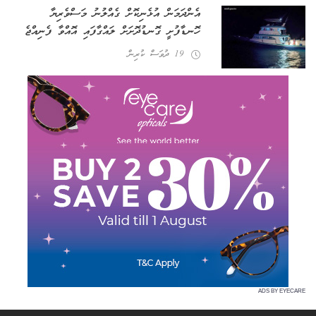
އެންދަމަން އުޅެނިކޮށް ގެއްލުނު މަސްވެރިޔާ
ހޮނޑާފުށީ ގޮނޑުދޮށަށް ލައްގާފައި އޮއްވާ ފެނިއްޖެ
19 ދުވަސް ކުރިން
ADS BY EYECARE