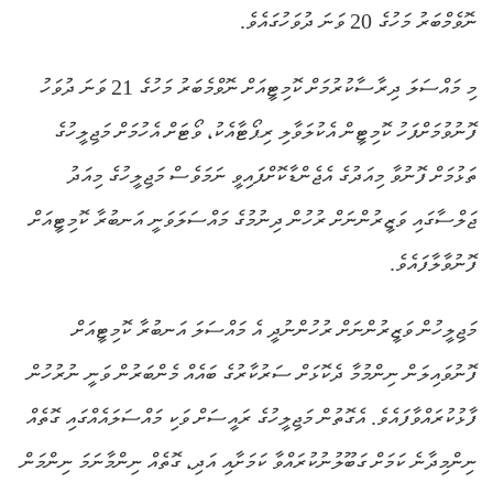
ނޮވެމްބަރު މަހުގެ 20 ވަނަ ދުވަހުގައެވެ.
މި މައްސަލަ ދިރާސާކުރުމަށް ކޮމިޓީއަށް ނޮވްމެބަރު މަހުގެ 21 ވަނަ ދުވަހު
ފޮނުވުމަށްފަހު ކޮމިޓީން އެކުލަވާލި ރިޕޯޓާއެކު، ވޯޓަށް އެހުމަށް މަޖިލީހުގެ
ތަޅުމަށް ފޮނުވާ މިއަދުގެ އެޖެންޑާކޮށްފައިވީ ނަމަވެސް މަޖިލީހުގެ މިއަދު
ޖަލްސާގައި ވަޒީރުންނަށް ރުހުން ދިނުމުގެ މައްސަލަވަނީ އަނބުރާ ކޮމިޓީއަށް
ފޮނުވާލާފައެވެ.
މަޖިލީހުން ވަޒީރުންނަށް ރުހުންނުދީ އެ މައްސަލަ އަނބުރާ ކޮމިޓީއަށް
ފޮނުވައިލަން ނިންމުމާ ދެކޮޅަށް ސަރުކާރުގެ ބައެއް މެންބަރުން ވަނީ ނުރުހުން
ފާޅުކުރައްވާފައެވެ. އެގޮތުން މަޖިލީހުގެ ރައީސަށް ވަކި މައްސަލައެއްގައި ގޮތެއް
ނިންމިދާނެ ކަމަށް ގަބޫލުނުކުރައްވާ ކަމަށާއި އަދި، ގޮތެއް ނިންމާނަމަ ނިންމަން