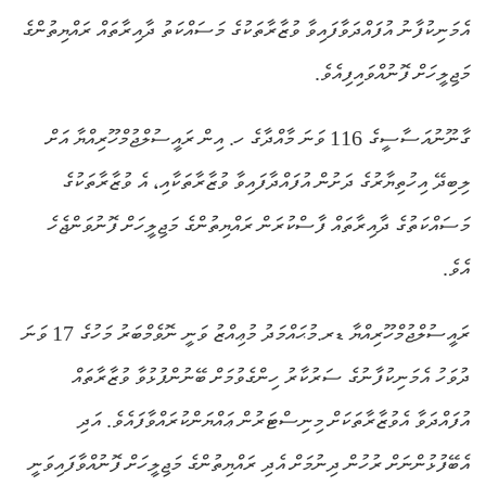
އެމަނިކުފާނު އުފައްދަވާފައިވާ ވުޒާރާތަކުގެ މަސައްކަތު ދާއިރާތައް ރައްޔިތުންގެ
މަޖިލީހަށް ފޮނުއްވައިފިއެވެ.
ގާނޫނުއަސާސީގެ 116 ވަނަ މާއްދާގެ ހ. އިން ރައީސުލްޖުމްހޫރިއްޔާ އަށް
ލިބިދޭ އިހުތިޔާރުގެ ދަށުން އުފައްދާފައިވާ ވުޒާރާތަކާއި، އެ ވުޒާރާތަކުގެ
މަސައްކަތުގެ ދާއިރާތައް ފާސްކުރަން ރައްޔިތުންގެ މަޖިލީހަށް ފޮނުވަންޖެހެ
އެވެ.
ރައީސުލްޖުމްހޫރިއްޔާ ޑރ.މުޙައްމަދު މުޢިއްޒު ވަނީ ނޮވެމްބަރު މަހުގެ 17 ވަނަ
ދުވަހު އެމަނިކުފާނުގެ ސަރުކާރު ހިންގެވުމަށް ބޭނުންފުޅުވާ ވުޒާރާތައް
އުފައްދަވާ އެވުޒާރާތަކަށް މިނިސްޓަރުން ޢައްޔަންކުރައްވާފައެވެ. އަދި
އެބޭފުޅުންނަށް ރުހުން ދިނުމަށް އެދި ރައްޔިތުންގެ މަޖިލީހަށް ފޮނުއްވާފައިވަނީ