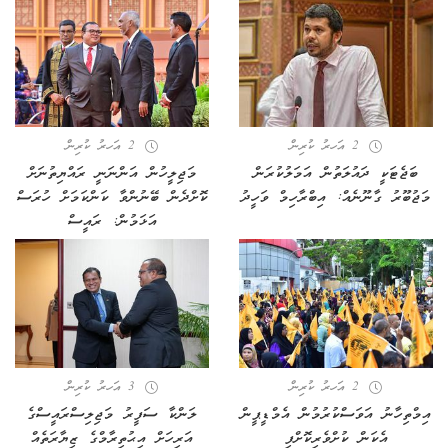
2 އަހރު ކުރިން
2 އަހރު ކުރިން
ބަޖެޓަކީ ދައުލަތުން އަމަލުކުރަން
މަޖިލީހުން އަންނަނީ ރައްޔިތުނަށް
މަޖުބޫރު ގާނޫނެއް: އިބްރާހިމް ވަހީދު
ކޮށްދެން ބޭނުންވާ ކަންކަމަށް ހުރަސް
އަޅަމުން: ރައީސް
2 އަހރު ކުރިން
3 އަހރު ކުރިން
އިމްތިހާނު އަވަސްކުރުމުން އެމްޑީޕީން
ލަންކާ ސަފީރު މަޖިލިސްރައީސްގެ
އެކަން ކުށްވެރިކޮށްފި
އަރިހަށް އިޙުތިރާމްގެ ޒިޔާރަތެއް