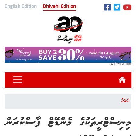
English Edition
Dhivehi Edition
ADS BY EYECARE
ޚަބަރު
މިނިސްޓްރީތަކުގެ މެންޑޭޓް ފާސްކުރަން