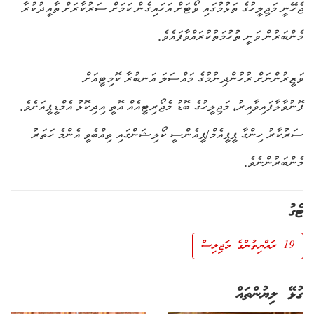
ޖެހޭނީ މަޖިލީހުގެ ތަޅުމުގައި ވޯޓަށް އަހައިގެން ކަމަށް ސަރުކާރަށް ތާއީދުކުރާ
މެންބަރުން ވަނީ ތުހުމަތުކުރައްވާފައެވެ.
ވަޒީރުންނަށް ރުހުންދިނުމުގެ މައްސަލަ އަނބުރާ ކޮމިޓީއަށް
ފޮނުވާލާފައިވާއިރު، މަޖިލީހުގެ ބޮޑު މެޖޯރިޓީއެއް އޮތީ އިދިކޮޅު އެމްޑީޕީއަށެވެ.
ސަރުކާރު ހިންގާ ޕީޕީއެމް/ޕީއެންސީ ކޯލިޝަންގައި ތިއްބެވީ އެންމެ ހަތަރު
މެންބަރުންނެވެ.
ޓެގު
19 ރައްޔިތުންގެ މަޖިލިސް
ގުޅޭ ލިޔުންތައް