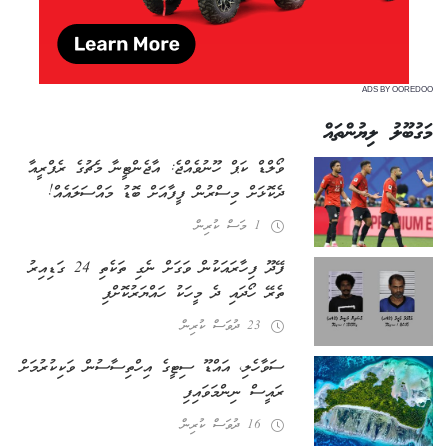
ADS BY OOREDOO
މަގުބޫލު ލިޔުންތައް
ވޯލްޑް ކަޕް ހޫނުވެއްޖެ: އާޖެންޓީނާ މެޗުގެ ރެފްރީއާ
ދެކޮޅަށް މިސްރުން ފީފާއަށް ބޮޑު މައްސަލައެއް!
1 މަސް ކުރިން
ފޭދޫ ފިހާރައަކުން ވަގަށް ނެގި ތަކެތި 24 ގަޑިއިރު
ތެރޭ ހޯދައި ދެ މީހަކު ހައްޔަރުކޮށްފި
23 ދުވަސް ކުރިން
ސަވާހެލި، އައްޑޫ ސިޓީގެ އިހްތިސާސުން ވަކިކުރުމަށް
ރައީސް ނިންމަވައިފި
16 ދުވަސް ކުރިން