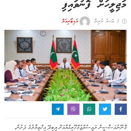
މަޖިލީހަށް ފޮނުވައިފި
3 އަހރު ކުރިން
އެޑިޓޯރިއަލް
ޤާނޫނުއަސާސީން ރައީސުލްޖުމްހޫރިއްޔާއަށް ލިބިދޭ އިޚްތިޔާރުގެ ދަށުން،