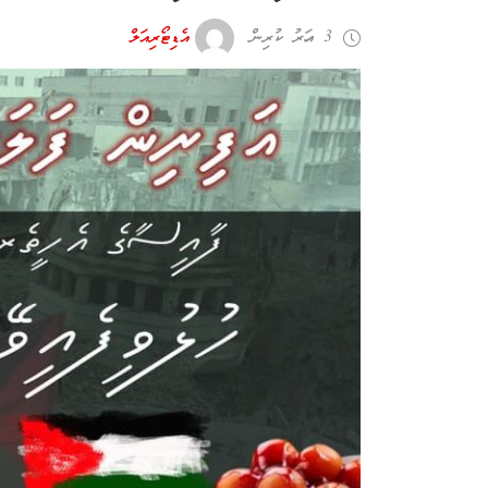
3 އަހރު ކުރިން
އެޑިޓޯރިއަލް