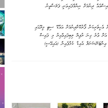
ައިސާއެއް ދިނުމަށް ނިންމާފައިވަނީ ފަލަސްތީނު
ް އެހީތެރިކަން ފޯރުކޮށްދިނުމަށް އައްޑޫ ސިޓީ މީދޫގައި
ިއަށް ގެންދިޔަ ފަންޑަރައިޒް ހަރަކާތުން ވެސް 34،000 އަށް ވުރެ ގިނަ ރުފިޔާ ލިބިފައިވާއިރު މި ފައިސާ
 އިންޓަނޭޝަނަލް އެއިޑް ކެމްޕެއިން (އައިއޭސީ)