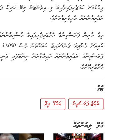
ވިއްކުމަށް ހަމަޖެހިފައިވާއިރު މި އިވެންޓުން ލިބޭ ހުރިހާ ފ
ރައްޔިތުންނަށް އެހީތެރިވުމަށެވެ.
މީގެ ކުރިން ފަލަސްތީނުގެ ހާލުގައިޖެހިފައިވާ މުސްލިމުންނަށ
ކުރ
ފަލަސްތީނުގެ ރައްޔިތުންނަށް ހަދިޔާކުރަން ނިންމާފައި ވަނީ
މެދުވެރިކޮށެވެ.
ޓެގު
ރާއްޖެ-ފަލަސްތީން
އައްޑޫ މީދޫ
ގުޅޭ ލިޔުންތައް