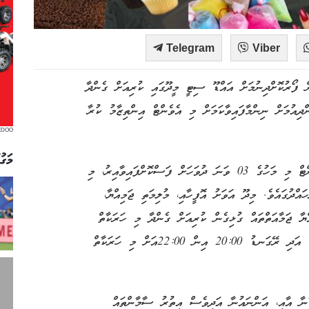
Telegram
Viber
ް ފޯރުކޮށްދިނުމަށް އައްޑޫ ސިޓީ މީދޫގައި ކުރިއަށް ގެންދާ
ދިއުމަށް ނިންމާފައިވާކަމަށް މި އެވެންޓް އިންތިޒާމު ކުރާ
EDOO
މަގު
މިދިޔަ މަހުގެ 29 ވަނަ ދުވަހު ބާއްވަން ނިންމި މި އެވެންޓް މި މަހުގެ 03 ވަނަ ދުވަހަށް ފަސްކޮށްފައިވާއިރު، މި
ްދުގައެވެ. މިދޫ އަވަށު އޮފީހާއި، މުލިމަތި ޖަމިއްޔާ،
 ޖަމާއަތްތައް ގުޅިގެން ކުރިއަށް ގެންދާ މި ހަރަކާތް
މާދަމާ ހަވީރު 16:00 އިން 18:00އަށް ކުރިއަށް ދާނެއެވެ. އަދި ރޭގަނޑު 20:00 އިން 22:00އަށް މި ހަރަކާތް
ކާނާ އާއި، އަންނައުނާ އަދިވެސް އިތުރު ސާމާންތައް