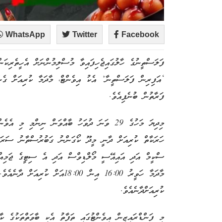
WhatsApp
Twitter
Facebook
ފަލަސްތީނުގެ ހާލުގައިޖެހިފައިވާ މުސްލިމުންނަށް އެހީތެރިކަނ
‘އަފިރިން ފަލަސްތީނާ’ އެކު އިވެންޓް، މާދަމާ ކުރިއަށް ގެން
ފަރާތުން ބުނެފިއެވެ.
ހަރަކާތް ކުރިއަށް ދާނީ މީދޫ ކޯގަންނު ގަބުރުސްތާނު ސަރަހައ
ސްކީމް އަދި އައިއޭސީ މޯލްޑިވްސް އަދި އެ ސިޓީގެ ޖަމިއްޔާ
ކުރިއަށްދާނެއެވެ.
މި ފަންޑްރައިޒިން އިވެންޓުގައި ތަފާތު އެކި ބާވަތްތަކުގެ 