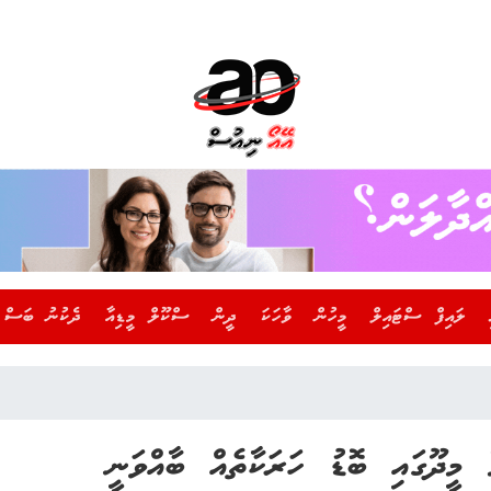
ލައިފް ސްޓައިލް
މީހުން
ވާހަކަ
ދީން
ސްކޫލް މީޑިއާ
ދެކުނު ބަސް
 މީދޫގައި ބޮޑު ހަރަކާތެއް ބާއްވަނީ