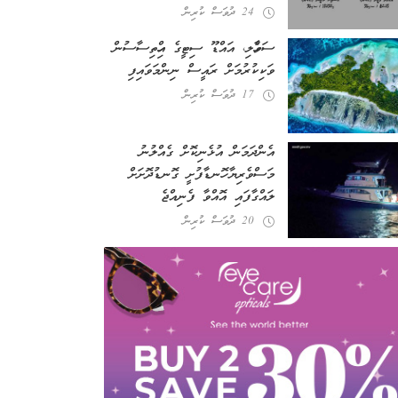
24 ދުވަސް ކުރިން
ސަވާހެލި، އައްޑޫ ސިޓީގެ އިހްތިސާސުން
ވަކިކުރުމަށް ރައީސް ނިންމަވައިފި
17 ދުވަސް ކުރިން
އެންދަމަން އުޅެނިކޮށް ގެއްލުނު
މަސްވެރިޔާ ހޮނޑާފުށީ ގޮނޑުދޮށަށް
ލައްގާފައި އޮއްވާ ފެނިއްޖެ
20 ދުވަސް ކުރިން