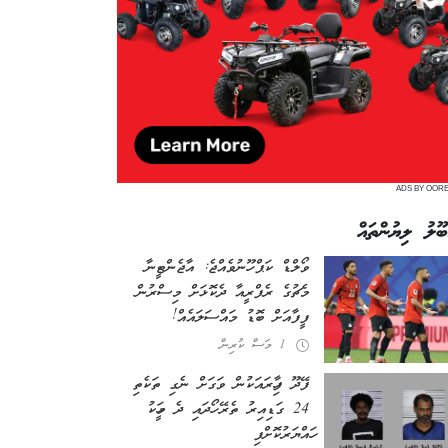
ADS BY OOR
ބޫލު ލިޔުންތައް
ވޯލްޑް ކަޕް ހޫނުވެއްޖެ: އާޖެންޓީނާ
މެޗުގެ ރެފްރީއާ ދެކޮޅަށް މިސްރުން
ފީފާއަށް ބޮޑު މައްސަލައެއް!
1 މަސް ކުރިން
ފޭދޫ ފިހާރައަކުން ވަގަށް ނެގި ތަކެތި
24 ގަޑިއިރު ތެރޭ ހޯދައި ދެ މީހަކު
ހައްޔަރުކޮށްފި