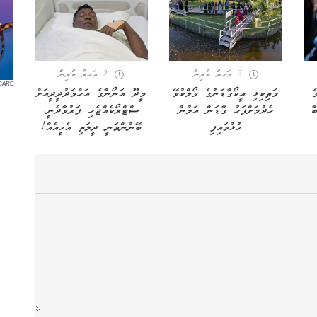
2 އަހރު ކުރިން
2 އަހރު ކުރިން
CARE
ެ
މަތިކިޅި އީކޯގާޑަނުގެ ވޯލްކުވޭ
މީދޫ އަނޯނާގެ އަހްމަދުދީދީއަށް
ާ
ހެދުމަށްފަހު ގާޑަން އަލުން
ސްޓްރޯކެއްޖެހި ފަރުވާދެނީ،
ހުޅުވައިފި
ބޭނުންވަނީ ދީލަތި އެހީއެއް!