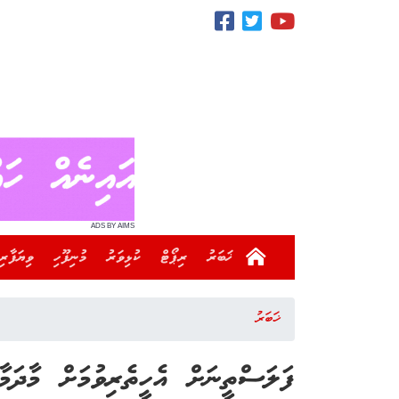
ADS BY AIMS
ޚަބަރު
ރިޕޯޓް
ކުޅިވަރު
މުނިފޫހި
ވިޔަފާރި
ޚަބަރު
ފަލަސްތީނަށް އެހީތެރިވުމަށް މާދަމާ