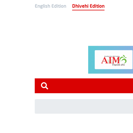
English Edition
Dhivehi Edition
