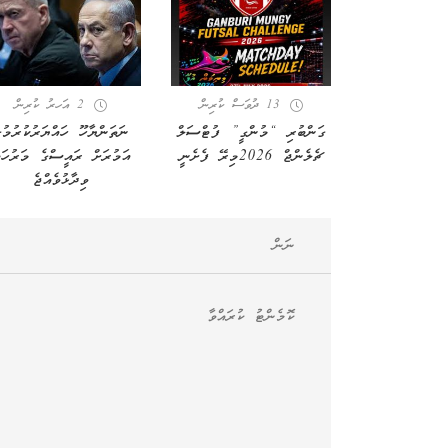
13 ދުވަސް ކުރިން
2 އަހރު ކުރިން
ގަންބުރި “މުންގީ” ފުޓްސަލް
ނަތަންޔާހޫ ހައްޔަރުކުރުމުގ
ޗެލެންޖް 2026މިރޭ ފެށެނީ
އަމުރަށް ރައީސްގެ މަރުހަބ
ވިދާޅުވެއްޖެ