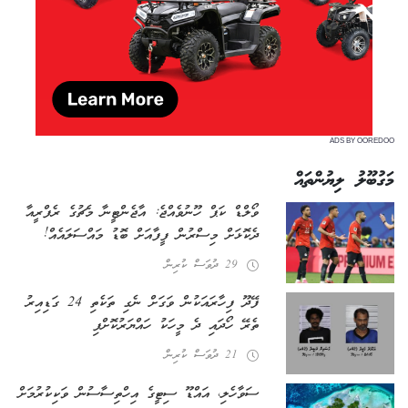
ADS BY OOREDOO
މަގުބޫލު ލިޔުންތައް
ވޯލްޑް ކަޕް ހޫނުވެއްޖެ: އާޖެންޓީނާ މެޗުގެ ރެފްރީއާ
ދެކޮޅަށް މިސްރުން ފީފާއަށް ބޮޑު މައްސަލައެއް!
29 ދުވަސް ކުރިން
ފޭދޫ ފިހާރައަކުން ވަގަށް ނެގި ތަކެތި 24 ގަޑިއިރު
ތެރޭ ހޯދައި ދެ މީހަކު ހައްޔަރުކޮށްފި
21 ދުވަސް ކުރިން
ސަވާހެލި، އައްޑޫ ސިޓީގެ އިހްތިސާސުން ވަކިކުރުމަށް