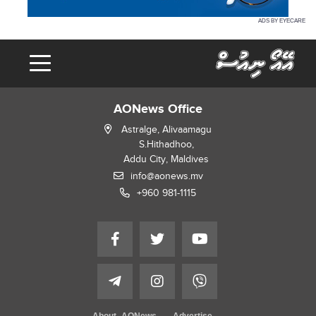
ADS BY EYECARE
AONews Office
Astralge, Alivaamagu
S.Hithadhoo,
Addu City, Maldives
info@aonews.mv
+960 981-1115