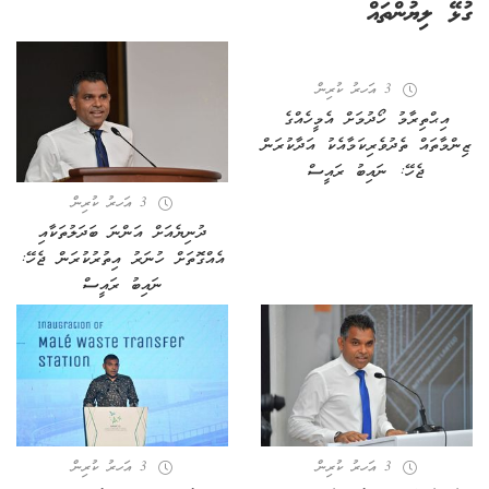
ގުޅޭ ލިޔުންތައް
3 އަހރު ކުރިން
އިޙްތިރާމު ހޯދުމަށް އެމީހެއްގެ
ޒިންމާތައް ތެދުވެރިކަމާއެކު އަދާކުރަން
ޖެހޭ: ނައިބު ރައީސް
3 އަހރު ކުރިން
ދުނިޔެއަށް އަންނަ ބަދަލުތަކާއި
އެއްގޮތަށް ހުނަރު އިތުރުކުރަން ޖެހޭ:
ނައިބު ރައީސް
3 އަހރު ކުރިން
3 އަހރު ކުރިން