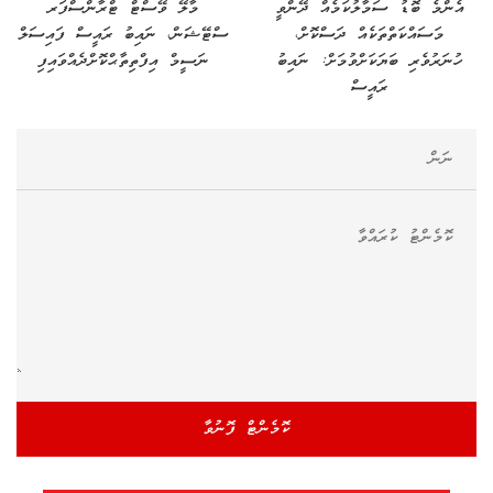
އެންމެ ބޮޑު ސަމާލުކަމެއް ދޭންވީ
މާލޭ ވޭސްޓް ޓްރާންސްފަރ
މަސައްކަތްތަކެއް ދަސްކޮށް،
ސްޓޭޝަން، ނައިބު ރައީސް ފައިސަލް
ހުނަރުވެރި ބަޔަކަށްވުމަށް: ނައިބު
ނަސީމް އިފްތިތާޙްކޮށްދެއްވައިފި
ރައީސް