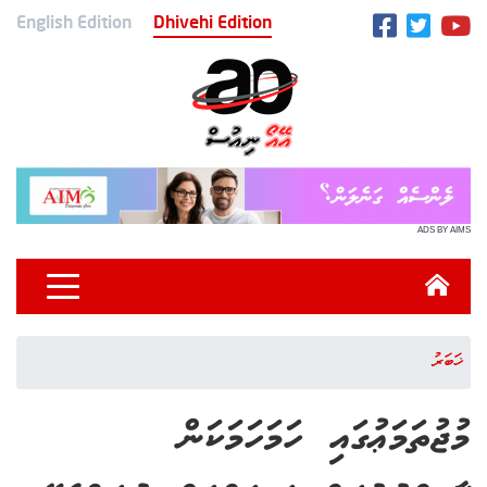
English Edition
Dhivehi Edition
ADS BY AIMS
ޚަބަރު
މުޖުތަމަޢުގައި ހަމަހަމަކަން