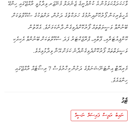
ވާހަކަދައްކަވަމުން އެ ކުންފުނީގެ ޖެނެރަލް މެނޭޖަރ ވިދާޅުވީ ރާއްޖޭގައި ހިންގޭ
އެހީތެރިކަން ފޯރުކޮށްދިނުމުގެ ހަރަކާތުގެ ދަށުން، ރަށްތަކުގެ ސްކޫލްތަކަށް
ބޭނުންވާ ވަޞީލަތްތައް ފޯރުކޮށްދެވިގެން ދާނެކަމަށެވެ. އެގޮތުން
ކޮންޕިއުޓަރާއި، ފޮތާއި، ޕްރޮޖެކްޓަރު ފަދަ ސްކޫލްތަކަށް ބޭނުންވާ އެކިއެކި
ވަޞީލަތްތައް ފޯރުކޮށްދެވިގެންދާނެ ކަމަށް އޭނާ ވިދާޅުވިއެވެ.
މެރިއޮޓް އިންޓަނޭޝަނަލްގެ ދަށުން މިހާރުވެސް 7 ރިސޯޓެއް ރާއްޖޭގައި
ހިންގައެވެ.
ޓެގު
ނައިބު ރައީސް ފައިސަލް ނަސީމް