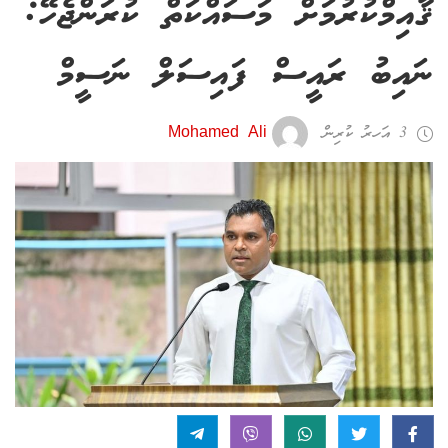
ޤާއިމްކުރުމަށް މަސައްކަތް ކުރަންޖެހޭ:
ނައިބު ރައީސް ފައިސަލް ނަސީމް
3 އަހރު ކުރިން
Mohamed Ali