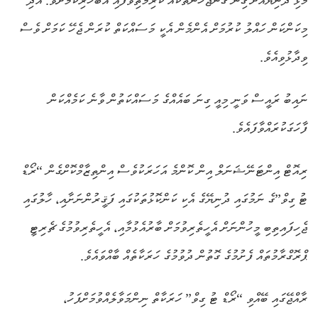
މުޅި ދުނިޔެއަށް ގިނަ ގޮންޖެހުންތަކެއް ކުރިމަތިވެފައި އެބަހުރިކަމަށެވެ. އަދި
މިކަންކަން ހައްލު ކުރުމަށް އެންމެން އެކީ މަސައްކަތް ކުރަން ޖެހޭ ކަމަށް ވެސް
ވިދާޅުވިއެވެ.
ނައިބު ރައީސް ވަނީ މިއީ ގިނަ ބައެއްގެ މަސައްކަތުން ވާނެ ކަމެއްކަން
ފާހަގަކުރައްވާފައެވެ.
ރިއޮޓް އިންޓަނޭޝަނަލް އިން ކޮންމެ އަހަރަކުވެސް އިންތިޒާމްކޮށްގެން “ރޯޑް
ޓު ގިވް”ގެ ނަމުގައި ދުނިޔޭގެ އެކި ކަންކޮޅުތަކުގައި ފަޤީރުންނަށާއި، ހާލުގައި
ޖެހިފައިތިބި މީހުންނަށް އެހީތެރިވުމަށް ބާރުއެޅުމާއި، އެހީތެރިވުމުގެ ޗެރިޓީ
ޕްރޮގްރާމުތައް ފެށުމުގެ ގޮތުން ދުވުމުގެ ހަރަކާތެއް ބާއްވައެވެ.
ރާއްޖޭގައި ބޭއްވި “ރޯޑް ޓު ގިވް” ހަރަކާތް ނިންމަވާލެއްވުމަށްފަހު،