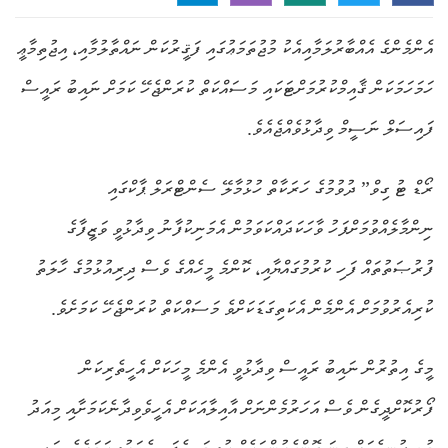
އެންމެންގެ އެއްބާރުލަމާއިއެކު މުޖުތަމަޢުގައި ފަޤީރުކަން ނައްތާލުމާއި، އިޖުތިމާޢީ
ހަމަހަމަކަން ޤާއިމްކުރުމަށްޓަކައި މަސައްކަތް ކުރަންޖެހޭ ކަމަށް ނައިބު ރައީސް
ފައިސަލް ނަސީމް ވިދާޅުވެއްޖެއެވެ.
ރޯޑް ޓު ގިވް” ދުވުމުގެ ހަރަކާތް ހުޅުމާލޭ ސެންޓްރަލް ޕާކްގައި
ނިންމާލެއްވުމަށްފަހު ވާހަކަދައްކަވަމުން އެމަނިކުފާނު ވިދާޅުވީ ވަޒީފާގެ
ފުރުޞަތުތައް ފަހި ކުރުމުގައްޔާއި، ކޮންމެ މީހެއްގެ ވެސް ދިރިއުޅުމުގެ ހާލަތު
ކުރިއެރުވުމަށް އެންމެން އެކަތިގަޑަކަށްވެ މަސައްކަތް ކުރަންޖެހޭ ކަމަށެވެ.
މީގެ އިތުރުން ނައިބު ރައީސް ވިދާޅުވީ އެންމެ މީހަކަށް އެހީތެރިކަން
ފޯރުކޮށްދީގެން ވެސް އަހަރުމެންނަށް އާއިލާއަކަށް އެހީވެވިދާނެކަމަށާއި މިއަދު