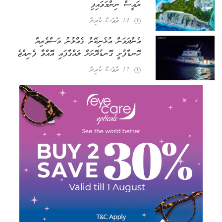
ރައީސް ނިންމަވައިފި
14 ދުވަސް ކުރިން
އެންދަމަން އުޅެނިކޮށް ގެއްލުނު މަސްވެރިޔާ
ހޮނޑާފުށީ ގޮނޑުދޮށަށް ލައްގާފައި އޮއްވާ ފެނިއްޖެ
17 ދުވަސް ކުރިން