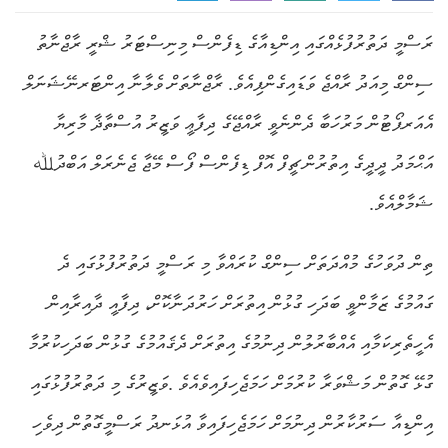
ރަސްމީ ދަތުރުފުޅެއްގައި އިންޑިއާގެ ޑިފެންސް މިނިސްޓަރު ޝްރީ ރާޖްނާތު
ސިންގް މިއަދު ރާއްޖެ ވަޑައިގެންފިއެވެ. ރާޖްނާތަށް ވެލާނާ އިންޓަރނޭޝަނަލް
އެއަރޕޯޓުން މަރުހަބާ ދެންނެވީ ރާއްޖޭގެ ދިފާޢީ ވަޒީރު އުސްތާޛާ މާރިޔާ
އަޙްމަދު ދީދީގެ އިތުރުން ޗީފް އޮފް ޑިފެންސް ފޯސް މޭޖާ ޖެނެރަލް އަބްދުﷲ
ޝަމާލްއެވެ.
ތިން ދުވަހުގެ މުއްދަތަށް ސިންގް ކުރައްވާ މި ރަސްމީ ދަތުރުފުޅުގައި ދެ
ގައުމުގެ ޒަމާންވީ ބަދަހި ގުޅުން އިތުރަށް ހަރުދަނާކޮށް، ދިފާއީ ދާއިރާއިން
އެހީތެރިކަމާއި އެއްބާރުލުން ދިނުމުގެ އިތުރަށް ދެޤައުމުގެ ގުޅުން ބަދަހިކުރުމާ
ގުޅޭ ގޮތުން މަޝްވަރާ ކުރުމަށް ހަމަޖެހިފައިވެއެވެ .ވަޒީރުގެ މި ދަތުރުފުޅުގައި
އިންޑިއާ ސަރުކާރުން ދިނުމަށް ހަމަޖެހިފައިވާ އުޅަނދު ރަސްމީގޮތުން ދިވެހި