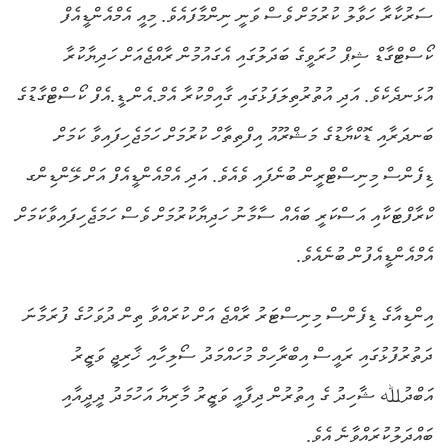
ސަރުކާރާ ހަވާލު ކުރުމަށް ވެސް ވަނީ ނިންމާފައެވެ. މިއީ އެމްއެންޑީއެފް
ކޯސްޓްގާޑް ޝިޕް ހުރަވީގެ ބަދަލުގައި އެގައުމުން ރާއްޖެއަށް ހަދިޔާކުރާ
އުޅަނދެކެވެ. އަދި އުތުރުތިލަފަޅުގައި ގާއިމްކުރާ އެމް.އެން.ޑީ.އެފް ކޯސްޓްގާޑުގެ
ބަނދަރާއި ޑޮކްޔާޑުގެ މަޝްރޫއު އިފްތިތާހް ކުރުމަށް ހަމަޖެހިފައިވާ ކަމަށް
ޑިފެންސް މިނިސްޓްރީން ބުނެފައި ވެއެވެ. އަދި އެމްއެންޑީއެފް އަށް ލޭންޑިންގ
ކްރާފްޓަކާއި އަސްކަރީ ބައެއް ސާމާނު ހަދިޔާކުރުމަށް ވެސް ހަމަޖެހިފައިވާކަމަށް
އެމްއެންޑީއެފުން ބުނެއެވެ.
އިންޑިއާގެ ޑިފެންސް މިނިސްޓަރު ރާއްޖެ އަށް ކުރައްވާ ތިން ދުވަހުގެ ފުރަމާނަ
ދަތުރުފުޅުގައި ރައީސް އިބްރާހިމް މުހައްމަދު ސޯލިހާއި ޚާރިޖީ ވަޒީރު
އަބްދުﷲ ޝާހިދު ގެ އިތުރުން ދިފާއީ ވަޒީރު މާރިޔާ އަހުމަދު ދީދީއާއި
ބައްދަލުކުރައްވާނެ އެވެ.