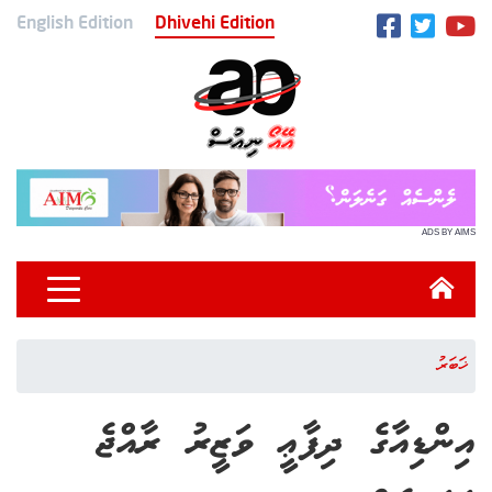
English Edition
Dhivehi Edition
ADS BY AIMS
ޚަބަރު
އިންޑިއާގެ ދިފާޢީ ވަޒީރު ރާއްޖެ