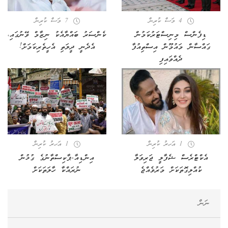
4 މަސް ކުރިން
7 މަސް ކުރިން
ޑިފެންސް މިނިސްޓަރުކަމުން
ކެންސަރު ބައްޔާއެކު ނިޒާމް ވޭނުގައި،
ގައްސާން މައުމޫން އިސްތިއުފާ
އެދެނީ ދީލަތި އެހީތެރިކަމަށް!
ދެއްވައިފި
1 އަހރު ކުރިން
1 އަހރު ކުރިން
އެކްޓްރެސް ޝެފާލީ ޖަރިވަލާ
އިންޑިއާ-ޕާކިސްތާނުގެ ގުޅުން
ކުއްލިގޮތަކަށް މަރުވެއްޖެ
ނުރައްކާ ހާލަތަކަށް