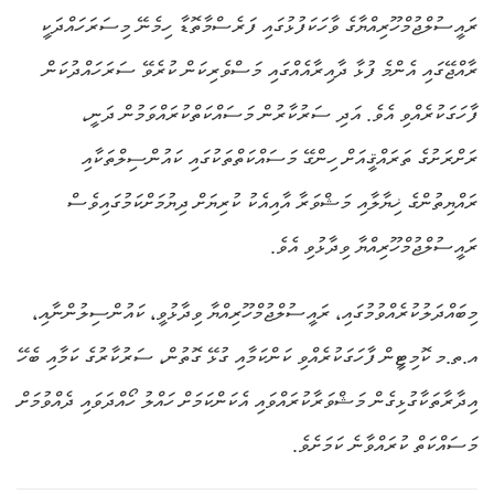
ރައީސުލްޖުމްހޫރިއްޔާގެ ވާހަކަފުޅުގައި ފަރެސްމާތޮޑާ ހިމެނޭ މިސަރަހައްދަކީ
ރާއްޖޭގައި އެންމެ ފުޅާ ދާއިރާއެއްގައި މަސްވެރިކަން ކުރެވޭ ސަރަހައްދުކަން
ފާހަގަކުރެއްވި އެވެ. އަދި ސަރުކާރުން މަސައްކަތްކުރައްވަމުން ދަނީ،
ރަށްރަށުގެ ތަރައްޤީއަށް ހިންގޭ މަސައްކަތްތަކުގައި ކައުންސިލްތަކާއި
ރައްޔިތުންގެ ޚިޔާލާއި މަޝްވަރާ އާއިއެކު ކުރިޔަށް ދިޔުމަށްކަމުގައިވެސް
ރައީސުލްޖުމްހޫރިއްޔާ ވިދާޅުވި އެވެ.
މިބައްދަލުކުރެއްވުމުގައި، ރައީސުލްޖުމްހޫރިއްޔާ ވިދާޅުވީ، ކައުންސިލުންނާއި،
އ.ތ.މ ކޮމިޓީން ފާހަގަކުރެއްވި ކަންކަމާއި ގުޅޭ ގޮތުން، ސަރުކާރުގެ ކަމާއި ބެހޭ
އިދާރާތަކާގުޅިގެން މަޝްވަރާކުރައްވައި އެކަންކަމަށް ހައްލު ހޯއްދަވައި ދެއްވުމަށް
މަސައްކަތް ކުރައްވާނެ ކަމަށެވެ.