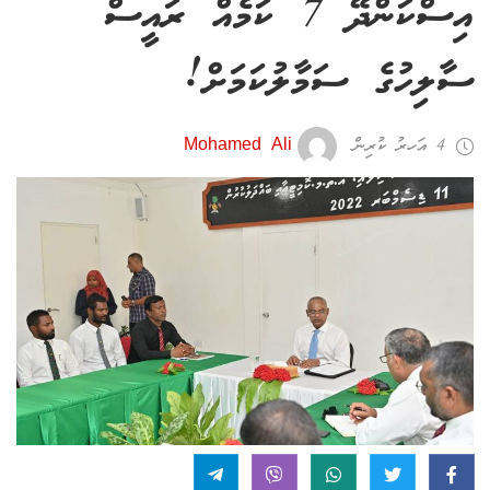
އިސްކަންދޭ 7 ކަމެއް ރައީސް
ސާލިހުގެ ސަމާލުކަމަށް!
4 އަހރު ކުރިން
Mohamed Ali