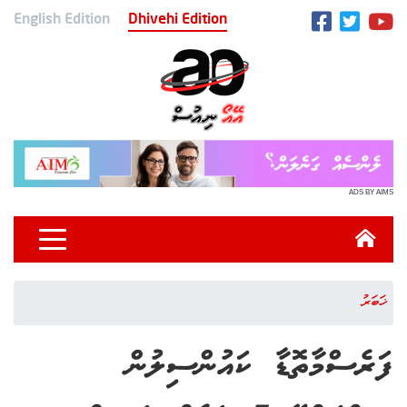
English Edition
Dhivehi Edition
ADS BY AIMS
ޚަބަރު
ފަރެސްމާތޮޑާ ކައުންސިލުން