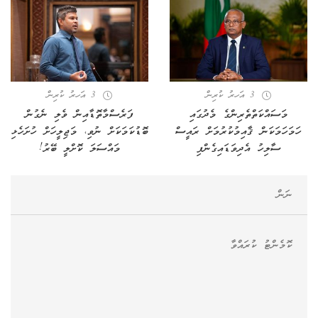
3 އަހރު ކުރިން
3 އަހރު ކުރިން
މަސައްކަތްތެރިންގެ މެދުގައި
ފަރެސްމާތޮޑާއިން ވެލި ނެގުން
ހަމަހަމަކަން ޤާއިމުކުރުމަށް ރައީސް
ބޮޑުކަމަކަށް ނުވި، މަޖިލީހަށް ހުށަހެޅި
ސާލިހު އެދިވަޑައިގެންފި
މައްސަލަ ކޮށްލީ ބޭރު!