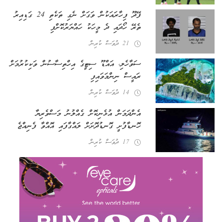
ފޭދޫ ފިހާރައަކުން ވަގަށް ނެގި ތަކެތި 24 ގަޑިއިރު
ތެރޭ ހޯދައި ދެ މީހަކު ހައްޔަރުކޮށްފި
21 ދުވަސް ކުރިން
ސަވާހެލި، އައްޑޫ ސިޓީގެ އިހްތިސާސުން ވަކިކުރުމަށް
ރައީސް ނިންމަވައިފި
14 ދުވަސް ކުރިން
އެންދަމަން އުޅެނިކޮށް ގެއްލުނު މަސްވެރިޔާ
ހޮނޑާފުށީ ގޮނޑުދޮށަށް ލައްގާފައި އޮއްވާ ފެނިއްޖެ
17 ދުވަސް ކުރިން