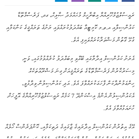
ރައީސުލްޖުމްހޫރިއްޔާ އިބްރާހީމް މުޙައްމަދު ޞާލިޙް، ގދ. ފަރެސްމާތޮޑާ
ކައުންސިލާއި އ.ތ.މ ކޮމިޓީއާ ބައްދަލުކުރައްވައި ރަށުގެ ތަރައްޤީގެ ކަންކަމާއި
ގުޅޭ ގޮތުން މަޝްވަރާކުރައްވައިފި އެވެ.
އެރަށު ކައުންސިލް އިދާރާގައި ބޭއްވި މިބައްދަލު ކުރެއްވުމުގައި، ވަނީ
މިސަރުކާރުން ފަރެސްމާތޮޑާގެ ތަރައްޤީއަށް ގިނަ މަޝްރޫޢުތަކެއް
ހިންގަމުންދާކަން ފާހަގަކުރައްވާފަ އެވެ. އަދި ކައުންސިލުން ވިދާޅުވީ،
އެކައުންސިލުން އެންމެ އިސްކަންދޭ 7 ކަމެއް ރައީސުލްޖުމްހޫރިއްޔާގެ އޮފީހަށް
ހުށައަޅުއްވާފަ އެވެ.
އޭގެ އިތުރުން ކައުންސިލް އިދާރައިގެ ޖާގައިގެ ދަތިކަމާއި، ކޮންފަރެންސް ހޯލެއް