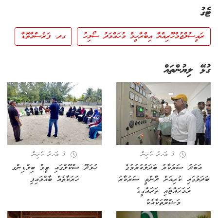
ޓެގު
ރައީސުލްޖުމްހޫރިއްޔާ އިބްރާހީމް މުހައްމަދު ސޯލިހު
ގދ. ފަރެސްމާތޮޑާ
ގުޅޭ ލިޔުންތައް
3 އަހރު ކުރިން
3 އަހރު ކުރިން
އަބަދު ސަރުކާރު ބަދަލުކުރުމުގެ
ހުވަދޫ ސްކޫލްގައި ޓީމް ބިލްޑިންގ
ބަދަލުގައި ކުރިއަށް ދާންވީ ސަރުކާރު
ހަރަކާތެއް ބާއްވައިފި
ދަމަހައްޓައި ތަރައްގީގެ
މަޝްރޫތަކާއެކު