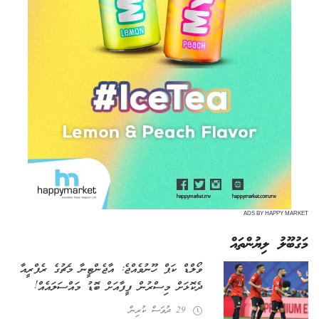
ADS BY HAPPY MARKET
މަގުބޫލު ލިޔުންތައް
ވޯލްޑް ކަޕް ހޫނުވެއްޖެ: އާޖެންޓީނާ މެޗުގެ ރެފްރީއާ
ދެކޮޅަށް މިސްރުން ފީފާއަށް ބޮޑު މައްސަލައެއް!
29 ދުވަސް ކުރިން