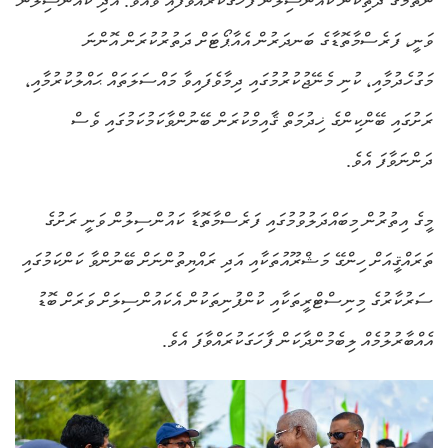
ނެތުމުގެ ދަތިކަން ކައުންސިލުން ފާހަގަކުރައްވާފައި ވެއެވެ. އަދި ކައުންސިލުން
ވަނީ، ފަރެސްމާތޮޑާގެ ބަނދަރުން އެއާޕޯޓަށް ދަތުރުކުރަން އޮންނަ
މަގުހެދުމާއި، ކުނި މެނޭޖުކުރުމުގައި ދިމާވެފައިވާ މައްސަލަތައް ޙައްލުކުރުމާއި،
ރަށުގައި ބޭންކިންގެ ޚިދުމަތް ޤާއިމްކުރަން ބޭނުންވާކަމުކަމުގައި ވެސް
ދަންނަވާފަ އެވެ.
މީގެ އިތުރުން މިބައްދަލުވުމުގައި ފަރެސްމާތޮޑާ ކައުންސިލުން ވަނީ ރަށުގެ
ތަރައްޤީއަށް ހިންގޭ މަޝްރޫއުތަކާއި އަދި ރައްޔިތުންނަށް ބޭނުންވާ ކަންކަމުގައި
ސަރުކާރުގެ މިނިސްޓްރީތަކާއި ކުންފުނިތަކުން އެކައުންސިލަށް ވަރަށް ބޮޑު
އެއްބާރުލުމެއް ލިބެމުންދާކަން ފާހަގަކުރައްވާފަ އެވެ.