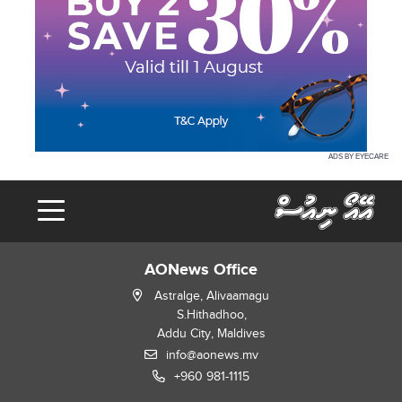
ADS BY EYECARE
AONews Office
Astralge, Alivaamagu
S.Hithadhoo,
Addu City, Maldives
info@aonews.mv
+960 981-1115