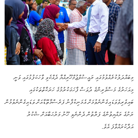
މިބައްދަލުކުރެއްވުމުގައި ރައީސުލްޖުމްހޫރިއްޔާ ދެއްކެވި ވާހަކަފުޅުގައި ވަނީ
މިއަހަރުގެ މަސްވެރިންގެ ދުވަސް ފާހަގަކުރުމުގެ ހަރަކާތްތަކުގައި
ބައިވެރިވެވަޑައިގެންނެވުމަށް އެމަނިކުފާނު ފަރެސްމާތޮޑާއަށް ވަޑައިގެންނެވުމުން
ރަށުގެ ރައްޔިތުންގެ ފަރާތުން ދެންނެވި ހޫނު މަރުޙަބާއަށް ޝުކުރު
އަދާކުރައްވާފަ އެވެ.