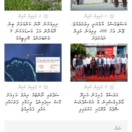
1 ގަޑިއިރު ކުރިން
4 ގަޑިއިރު ކުރިން
ކަސްޓަމްސްގެ އާމްދަނީ އިތުރުވެއްޖެ:
ދިރިއުޅުން ނޫން ކަންކަމަށް ބިން
ޖޫން މަހު 406 މިލިއަން ރުފިޔާ
ދޫކުރާން އަގު ކަނޑައަޅަން 9
ދައުލަތަށް
މެންބަރުންގެ ކޮމިޓީއެއް
8 ގަޑިއިރު ކުރިން
9 ގަޑިއިރު ކުރިން
އަވަސްއާ ގުޅިގެން އުރީދޫ
ސަޕްލައި ދޯންޏެއް ދިޔަވެ އަޑިއަށް
މޯލްޑިވްސްއިން އާ އެކްސްޕްރެސް
ގޮސް ސިފައިންގެ މީހަކާއި ފުލުހަކާއި
ޝޮޕެއް މާލޭގައި ހުޅުވައިފި
ކައްޕި ގެއްލިއްޖެ