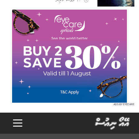
17 ދުވަސް ކުރިން
ADS BY EYECARE