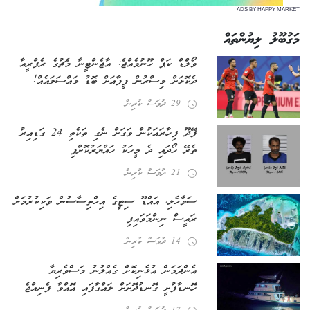
ADS BY HAPPY MARKET
މަގުބޫލު ލިޔުންތައް
ވޯލްޑް ކަޕް ހޫނުވެއްޖެ: އާޖެންޓީނާ މެޗުގެ ރެފްރީއާ
ދެކޮޅަށް މިސްރުން ފީފާއަށް ބޮޑު މައްސަލައެއް!
29 ދުވަސް ކުރިން
ފޭދޫ ފިހާރައަކުން ވަގަށް ނެގި ތަކެތި 24 ގަޑިއިރު
ތެރޭ ހޯދައި ދެ މީހަކު ހައްޔަރުކޮށްފި
21 ދުވަސް ކުރިން
ސަވާހެލި، އައްޑޫ ސިޓީގެ އިހްތިސާސުން ވަކިކުރުމަށް
ރައީސް ނިންމަވައިފި
14 ދުވަސް ކުރިން
އެންދަމަން އުޅެނިކޮށް ގެއްލުނު މަސްވެރިޔާ
ހޮނޑާފުށީ ގޮނޑުދޮށަށް ލައްގާފައި އޮއްވާ ފެނިއްޖެ