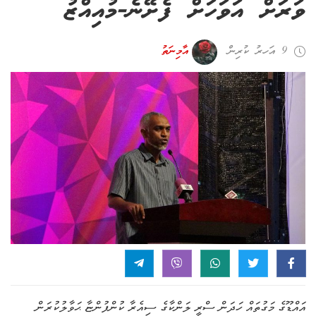
ވަރަށް އަވަހަށް ފެށޭނެ-މުއިއްޒު
9 އަހރު ކުރިން
އާމިނަތު
އައްޑޫގެ މަގުތައް ހަދަން ސްރީ ލަންކާގެ ސިއެރާ ކުންފުންޏާ ޙަވާލުކުރަން