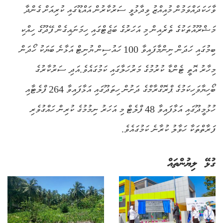
ވާހަކަދައްވަމުން މުއިއްޒު ވިދާޅުވީ ސަރުކާރުން އައްޑޫގައި ކުރިއަށް ގެންދާ
މަޝްރޫއުތަކުގެ ތެރެއިން މި އަހަރުގެ ބަޖެޓްގައި ހިމަނައިގެން ފޭދޫގެ ހިއްކި
ބިމުގައި ހަދަން ނިންމާފައިވާ 100 ހައުސިން ޔުނިޓް އަޅާނެ ބަޔަކު ހޯދަން
މިހާރު އޮތީ ޓެންޑާ ކުރުމުގެ މަރުހަލާގައި ކަމުގައެވެ.އަދި ސަރުކާރުގެ
ބޯހިޔާވަހިކަމުގެ ޕްރޮގްރާމްގެ ދަށުން ހިތަދޫގައި އަޅާފައިވާ 264 ފްލެޓާއި
ހުޅުމީދޫގައި އަޅާފައިވާ 48 ފްލެޓް މި އަހަރު ނިމުމުގެ ކުރިން ހައްގުވެރި
ފަރާތްތަކާ ހަވާލު ކުރާނެ ކަމުގައެވެ.
ގުޅޭ ލިޔުންތައް