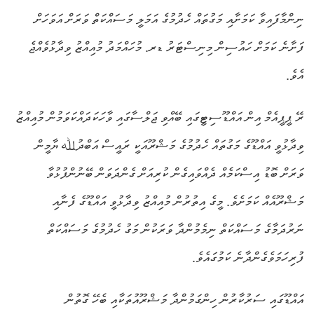
ނިންމާފައިވާ ކަމަށާއި މަގުތައް ހެދުމުގެ އަމަލީ މަސައްކަތް ވަރަށް އަވަހަށް
ފަށާނެ ކަމަށް ހައުސިން މިނިސްޓަރު ޑރ. މުހައްމަދު މުއިއްޒު ވިދާޅުވެއްޖެ
އެވެ.
ރޭ ޕީޕީއެމް އިން އައްޑޫސިޓީގައި ބޭއްވި ޖަލްސާގައި ވާހަކަދައްކަވަމުން މުއިއްޒު
ވިދާޅުވީ އައްޑޫގެ މަގުތައް ހެދުމުގެ މަޝްރޫއަކީ ރައީސް އަބްދުﷲ ޔާމީން
ވަރަށް ބޮޑު އިސްކަމެއް ދެއްވައިގެން ކުރިއަށް ގެންދަވަން ބޭނުންފުޅުވާ
މަޝްރޫއެއް ކަމަށެވެ. މީގެ އިތުރުން މުއިއްޒު ވިދާޅުވީ އައްޑޫގެ ފެނާއި
ނަރުދަމާގެ މަސައްކަތް ނިމެމުންދާ ވަރަކުން މަގު ހެދުމުގެ މަސައްކަތް
ފުރިހަމަވެގެންދާނެ ކަމުގައެވެ.
އައްޑޫގައި ސަރުކާރުން ހިންގަމުންދާ މަޝްރޫއުތަކާއި ބެހޭ ގޮތުން