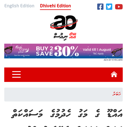
English Edition
Dhivehi Edition
ADS BY EYECARE
ޚަބަރު
އައްޑޫ ގެ މަގު ހެދުމުގެ މަސައްކަތް