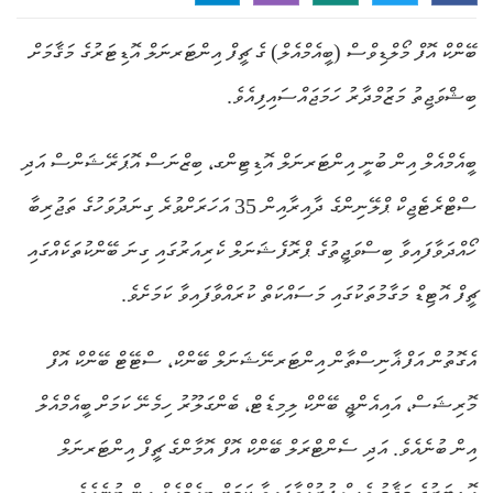
ބޭންކް އޮފް މޯލްޑިވްސް (ބީއެމްއެލް) ގެ ޗީފް އިންޓަރނަލް އޮޑިޓަރުގެ މަޤާމަށް
ބިޝްވަޖިތު މަޒުމްދާރު ހަމަޖައްސައިފިއެވެ.
ބީއެމްއެލް އިން ބުނީ އިންޓަރނަލް އޮޑިޓިންގ، ބިޒްނަސް އޮޕަރޭޝަންސް އަދި
ސްޓްރެޓެޖިކް ޕްލޭނިންގެ ދާއިރާއިން 35 އަހަރަށްވުރެ ގިނަދުވަހުގެ ތަޖުރިބާ
ހޯއްދަވާފައިވާ ބިސްވަޖީތުގެ ޕްރޮފެޝަނަލް ކެރިއަރުގައި ގިނަ ބޭންކުތަކެއްގައި
ޗީފް އޮޓިޑް މަގާމުތަކުގައި މަސައްކަތް ކުރައްވާފައިވާ ކަމަށެވެ.
އެގޮތުން އަފްޣާނިސްތާން އިންޓަރނޭޝަނަލް ބޭންކް، ސްޓޭޓް ބޭންކް އޮފް
މޮރިޝަސް، އައިއެންޖީ ބޭންކް ލިމިޑެޓް، ބެންގަލޫރު ހިމެނޭ ކަމަށް ބީއެމްއެލް
އިން ބުނެއެވެ. އަދި ސެންޓްރަލް ބޭންކް އޮފް އޮމާންގެ ޗީފް އިންޓަރނަލް
އޮޑިޓަރުގެ މަޤާމު ވެސް ފުރުއްވާފައިވާ ކަމަށް ބީއެމްއެލް އިން ބުނެއެވެ.