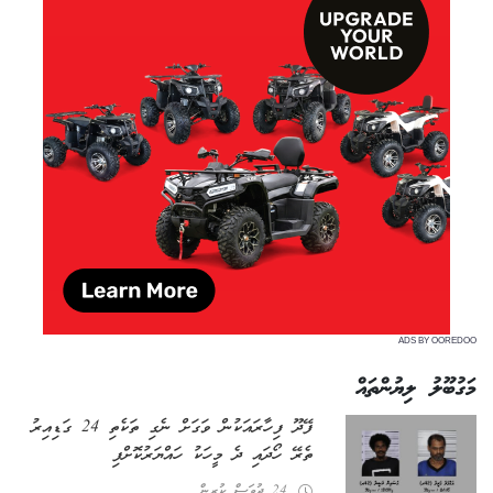
ADS BY OOREDOO
މަގުބޫލު ލިޔުންތައް
ފޭދޫ ފިހާރައަކުން ވަގަށް ނެގި ތަކެތި 24 ގަޑިއިރު
ތެރޭ ހޯދައި ދެ މީހަކު ހައްޔަރުކޮށްފި
24 ދުވަސް ކުރިން