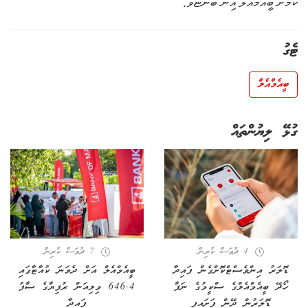
ކަމަށް ބީއެމްއެލް އިން ބުންޏެވެ.
ޓެގު
ބީއެމްއެލް
ގުޅޭ ލިޔުންތައް
4 ދުވަސް ކުރިން
7 ދުވަސް ކުރިން
ޑޮލަރު އިންވެސްޓްކޮށްގެން ފައިދާ
ބީއެމްއެލް އަށް ދެވަނަ ކުއާޓާގައި
ހޯދޭ ބީއެމްއެލްގެ ސްކީމުގެ ނަފާ
646.4 މިލިއަން ރުފިޔާގެ ސާފު
ޑޮލަރުން ދޭން ފަށައިފި
ފައިދާ