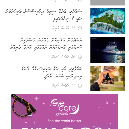
ސަވާހެލި، އައްޑޫ ސިޓީގެ އިހްތިސާސުން ވަކިކުރުމަށް
ރައީސް ނިންމަވައިފި
17 ދުވަސް ކުރިން
އެންދަމަން އުޅެނިކޮށް ގެއްލުނު މަސްވެރިޔާ
ހޮނޑާފުށީ ގޮނޑުދޮށަށް ލައްގާފައި އޮއްވާ ފެނިއްޖެ
20 ދުވަސް ކުރިން
ހައްވާދީދީ އާއި ކަޅު އަކިރިގަނޑުގެ ވާހަކަ
އިނގިރޭސި ބަހުން ނެރެފި
27 ދުވަސް ކުރިން