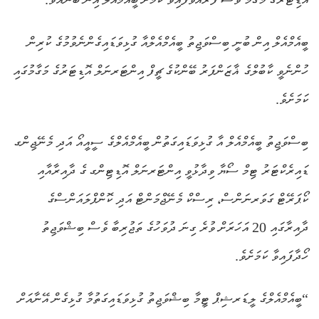
ބީއެމްއެލް އިން ބުނީ ބިސްވަޖިތު ބީއެމްއެލްއާ ގުޅިވަޑައިގެންނެވުމުގެ ކުރިން
ހުންނެވީ ކާބުލްގެ ޣާޒަންފަރު ބޭންކުގެ ޗީފް އިންޓަރނަލް އޮޑިޓަރުގެ މަގާމުގައި
ކަމަށެވެ.
ބިސްވަޖިތު ބީއެމްއެލް އާ ގުޅިވަޑައިގަތުން ބީއެމްއެލްގެ ސީއީއޯ އަދި މެނޭޖިންގ
ޑައިރެކްޓަރު ޓިމް ސޯޔާ ވިދާޅުވީ އިންޓަރނަލް އޮޑިޓިންގ ގެ ދާއިރާއާއި
ކޯޕަރޭޓް ގަވަރނަންސް، ރިސްކް މެނޭޖްމަންޓް އަދި ކޮންޕްލައަންސްގެ
ދާއިރާގައި 20 އަހަރަށް ވުރެ ގިނަ ދުވަހުގެ ތަޖުރިބާ ވެސް ބިޝްވަޖިތު
ހޯދާފައިވާ ކަމަށެވެ.
“ބީއެމްއެލްގެ ލީޑަރޝިޕް ޓީމާ ބިޝްވަޖިތު ގުޅިވަޑައިގަތުމާ ގުޅިގެން އޭނާއަށް