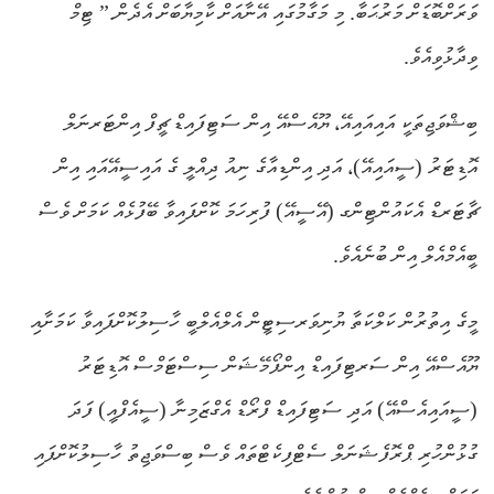
ވަރަށްބޮޑަށް މަރުޙަބާ. މި މަގާމުގައި އޭނާއަށް ކާމިޔާބަށް އެދެން.” ޓިމް
ވިދާޅުވިއެވެ.
ބިޝްވަޖިތަކީ އައިއައިއޭ، ޔޫއެސްއޭ އިން ސަޓިފައިޑް ޗީފް އިންޓަރނަލް
އޮޑިޓަރު (ސީއައިއޭ)، އަދި އިންޑިއާގެ ނިއު ދިއްލީ ގެ އައިސީއޭއައި އިން
ޗާޓަރޑް އެކައުންޓިންގ (އޭސީއޭ) ފުރިހަމަ ކޮށްފައިވާ ބޭފުޅެއް ކަމަށް ވެސް
ބީއެމްއެލް އިން ބުނެއެވެ.
މީގެ އިތުރުން ކަލްކަތާ ޔުނިވަރސިޓީން އެލްއެލްބީ ހާސިލުކޮށްފައިވާ ކަމަށާއި
ޔޫއެސްއޭ އިން ސަރޓިފައިޑް އިންފޯމޭޝަން ސިސްޓަމްސް އޮޑިޓަރު
(ސީއައިއެސްއޭ) އަދި ސަޓިފައިޑް ފްރޯޑް އެގްޒަމިނާ (ސީއެފްއީ) ފަދަ
ގުޅުންހުރި ޕްރޮފެޝަނަލް ސެޓްފިކެޓްތައް ވެސް ބިސްވަޖިތު ހާސިލުކޮށްފައި