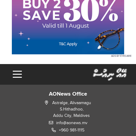
ADS BY EYECARE
AONews Office
Astralge, Alivaamagu
S.Hithadhoo,
Addu City, Maldives
info@aonews.mv
+960 981-1115