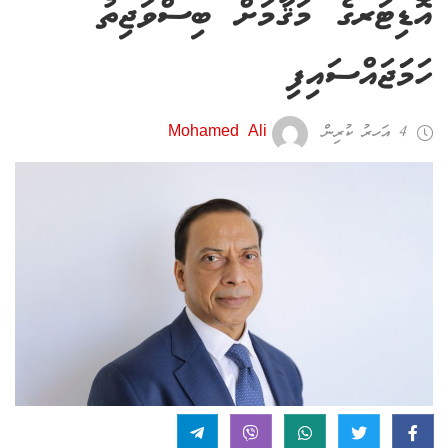
އޮޑިޓަރގެ މަޤާމަށް ބިސްވަޖިތު
ހަމަަޖައްސައިފި
4 އަހރު ކުރިން
Mohamed Ali