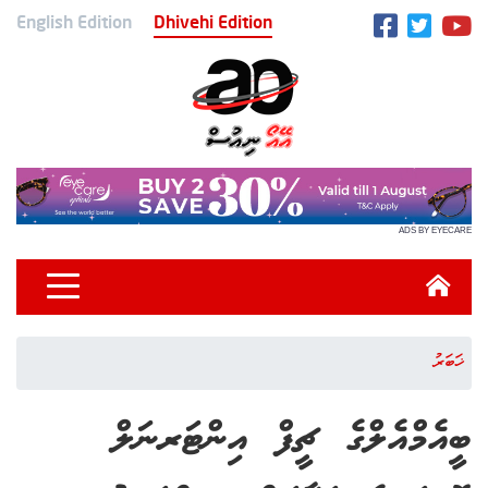
English Edition
Dhivehi Edition
ADS BY EYECARE
ޚަބަރު
ބީއެމްއެލްގެ ޗީފް އިންޓަރނަލް