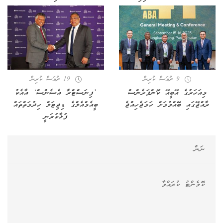
9 ދުވަސް ކުރިން
19 ދުވަސް ކުރިން
މިއަހަރުގެ އޭބީއޭ ކޮންފަރެންސް
‘ފިނަސްޓްރާ އެސެންސް’ އާއެކު
ރާއްޖޭގައި ބޭއްވުމަށް ހަމަޖެހިއްޖެ
ބީއެމްއެލްގެ ޑިޖިޓަލް ހިދުމަތްތައް
ފުޅާކުރަނީ