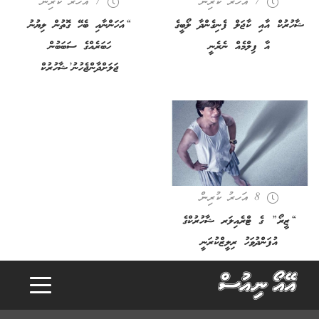
7 އަހރު ކުރިން
7 އަހރު ކުރިން
ޝާހުރުކް އާއި ކާޖަލް ފެނިގެންދާ ލޯބީގެ
“އަހަންނާއި ބެހޭ ގޮތުން ލިޔުނު
އާ ފިލްމެއް ނެރެނީ
ހަބަރެއްގެ ސަބަބުން
ޖަލަށްދާންޖެހުނު’ޝާހުރުކް
8 އަހރު ކުރިން
“ޒީރޯ” ގެ ޓްރެއިލަރ ޝާހުރުކްގެ
އުފަންދުވަހު ރިލީޒްކުރަނީ
o
a
d
i
n
g
.
.
L
.