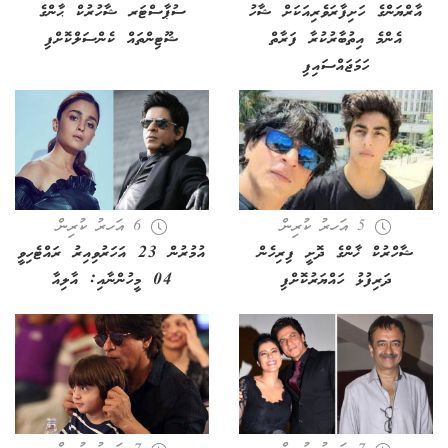
އާރްޔަންގެ ހަށިފާރަވެރިއަކަށް ޝާހު
ސުޕާސްޓަރ ޝާހުރުކް ޙާންގެ
އެންމެ އިތުބާރުކުރާ ފަރާތް
ޝޫޓިންތައް ކެންސަލްކޮށްފި
ހަމަޖައްސައިފި
5 އަހރު ކުރިން
6 އަހރު ކުރިން
ޝާހްރުކް ޚާންގެ ދޮށީ ފިރިހެން
އުމުރުން 23 އަހަރުވިއިރު ރައްޓެހިވީ
ދަރިފުޅު ހައްޔަރުކޮށްފި
04 މީހުންނާއި: އާލިއާ