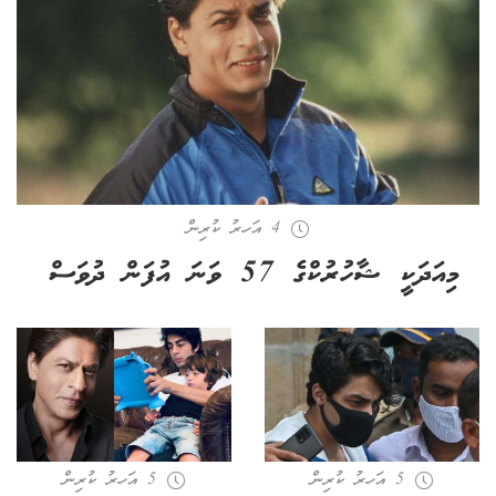
4 އަހރު ކުރިން
މިއަދަކީ ޝާހުރުކްގެ 57 ވަނަ އުފަން ދުވަސް
5 އަހރު ކުރިން
5 އަހރު ކުރިން