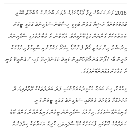
2018 ވަނަ އަހަރުގެ ފީފާ ވޯލްޑްކަޕްގެ ދެވަނަ ބުރުން އެ މުބާރާތް ބޭއްވީ
ގައުމުކަމަށްވާ ރަޝިޔާ އަތުން ބަލިވީ ހިސާބުން ސްޕެއިނުގެ ގައުމީ ޓީމަށް
ބަދަލުތަކެއް ގެންނަން މަޖުބޫރުވިއެވެ. އެގޮތުން، އެ މުބާރާތުގައި ސްޕެއިނަށް
އިރުޝާދު ދިން ވަގުތީ ކޯޗު ފެނާންޑޯ ހިއޭރޯ މަގާމުން އިސްތިއުފާދިނުމާއެކު
ކުރީން ބާސެލޯނާ އަށް ކޯޗުކޮށްދިން ކުރީގެ ކުޅުންތެރިޔާ ލުއިސް އެންރީކޭ ވަނީ
އެ މަގާމަށް އައްޔަންކޮށްފައެވެ.
މިއާއެކު، ގިނަ ބަޔަކު އުއްމީދުކުރަމުންއައި ފަދަ ބަދަލުތަކެއް ވޭތުވެދިޔަ ދެ
އަހަރެއްހާ ދުވަހުގެ ތެރޭގައި ސްޕެއިނުގެ ގައުމީ ޓީމުން ވަނީ
ފެނިގެންގޮސްފައެވެ. މިހާރުގެ ސްޕެއިނުން ޓީމުން ފެނިގެންދާނެ އެންމެ ބޮޑު
ބަދަލެއްގެ ގޮތުގައި ފާހަގަވެގެންގޮސްފައިވަނީ ކުރީގެ އަހަރުތަކާ ހިލާފަށް އެ