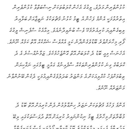
ކުޅުންތެރިން މަދުވެ، ލީގުގެ އެހެން ކްލަބުތަކަށް ނިސްބަތްވާ ކުޅުންތެރިން
އިތުރުވުމަކީ އެންމެ ފަހުން އެ ޓީމު ކުޅުނު މެޗުތަކުގެ ނަތީޖާއަށް ބަލާއިރު
ލިބިގެންދިޔަ ކުރިއެރުމެކޭ ވެސް ބުނެވިދާނެއެވެ. މިއާއެކު ސްޕެނިޝް ލީގުގެ
ފޯރި މިހާރަށްވުރެ ބޮޑުވެގެންދާނެ ކަމީ އެއްވެސް ޝައްކެއް އޮތް ކަމެއް ނޫނެވެ.
އެހެނަސް މިއީ ބޮޑު ދެ ކްލަބަށް އޮތް ގޮންޖެހުމެކެވެ. ޒަމާނުއްސުރެ އެ ދެ
ކްލަބުގެ ގިނަ ކުޅުންތެރިންތަކެއް ސްޕެއިނުގެ ގައުމީ ޓީމުގައި ނަގާކިޔަން
ތިބުމަށްފަހު ކުއްލިއަކަށް އެ މަންޒަރު ބަދަލުވެގެންދިއުމަކީ ދެކެން ބޭނުންވާނެ
މަންޒަރެއް ނޫނެވެ.
އެންމެ ފަހުގެ މެޗުތަކަށް ނަޒަރު ހިންގާލުމުން ދެން ކުރިއަށް އޮތް ބޮޑު ދެ
މުބާރާތަށް މިހާރުގެ ޓީމު ނިކުންނައިރު ކުރިއަށް އޮތް ދުވަސްތަކުގައި ލިބޭ
ތަޖުރިބާގެ އެހީގައި މިހާރަށްވުރެ ބޮޑު ކާމިޔާބީ ހޯދުމަކީ ވެސް އެކަށީގެންވާ