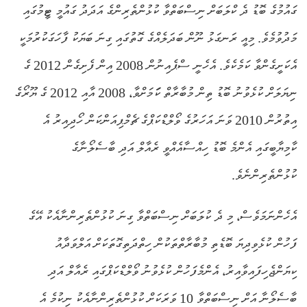
ގައުމުގެ ބޮޑު ދެ ކްލަބަށް ނިސްބަތްވާ ކުޅުންތެރިންގެ އަދަދު ގައުމީ ޓީމުގައި
މަދުވުމެވެ. މިއީ ރަނގަޅު ނޫން ބަދަލެއްގެ ގޮތުގައި ގިނަ ބަޔަކު ފާހަގަކުރުމަކީ
އެކަށީގެންވާ ކަމެކެވެ. އެހެނީ ސްޕެއިނުން 2008 އިން ފެށިގެން 2012 ގެ
ނިޔަލަށް ކުޅެވުނު ބޮޑު ތިން މުބާރާތް ކަަމަށްވާ، 2008 އާއި 2012 ގެ ޔޫރޯގެ
އިތުރުން 2010 ވަނަ އަހަރުގެ ވޯލްޑްކަޕްގެ ޗެމްޕިއަންކަން ހޯދިއިރު އެ
ކާމިޔާބީގައި އެންމެ ބޮޑު ހިއްސާއެއްވީ ރެއާލް އަދި ބާސެލޯނާގެ
ކުޅުންތެރިންނެވެ.
އެހެންނަމަވެސް، މި ދެ ކުލަބަށް ނިސްބަތްވާ ގިނަ ކުޅުންތެރިންނާއެކު އޭގެ
ފަހުން ކުޅެވިދިޔަ ބޮޑެތި މުބާރާތްތަކުން ހިތްދަތިގޮތަކަށް އަލްވަދާއު
ކިޔަންޖެހިފައިވާއިރު، އެންމެފަހުން ކުޅެވުނު ވޯލްޑްކަޕްގައި ރެއާލް އަދި
ބާސެލޯނާ އަށް ނިސްބަތްވާ 10 ވަރަކަށް ކުޅުންތެރިންނާއެކު ނިކުމެ އެ