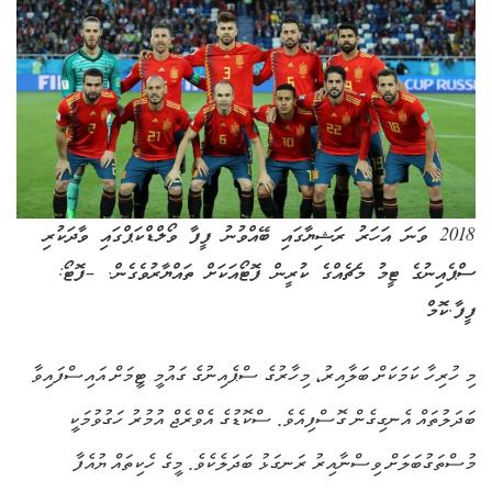
2018 ވަނަ އަހަރު ރަޝިޔާގައި ބޭއްވުނު ފީފާ ވޯލްޑްކަޕްގައި ވާދަކުރި
ސްޕެއިނުގެ ޓީމު މެޗެއްގެ ކުރީން ފޮޓޯއަކަށް ތައްޔާރުވެގެން. –ފޮޓޯ:
ފީފާ.ކޮމް
މި ހުރިހާ ކަމަކަށް ބަލާއިރު، މިހާރުގެ ސްޕެއިނުގެ ގައުމީ ޓީމަށް އައިސްފައިވާ
ބަދަލުތައް އެނގިގެން ގޮސްފިއެވެ. ސްކޮޑުގެ އެވްރެޖް އުމުރު ހަގުވުމަކީ
މުސްތަގުބަލަށް ވިސްނާއިރު ރަނގަޅު ބަދަލެކެވެ. މީގެ ހެކިތައް ޔުއެފާ