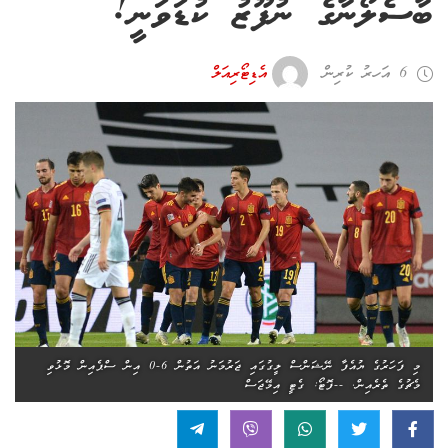
ބާސެލޯނާގެ ނުފޫޒު ކުޑަވަނީ!
6 އަހރު ކުރިން
އެޑިޓޯރިއަލް
މި ފަހަރުގެ ޔުއެފާ ނޭޝަންސް ލީގުގައި ޖަރުމަނު އަތުން 6-0 އިން ސްޕެއިން މޮޅުވި
މެޗުގެ ތެރެއިން. --ފޮޓޯ: ގެޓީ އިމޭޖަސް