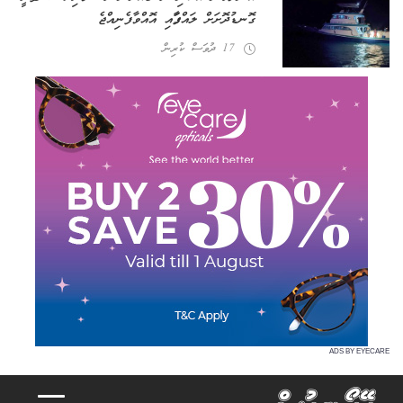
ގޮނޑުދޮށަށް ލައްގާފައި އޮއްވާ ފެނިއްޖެ
17 ދުވަސް ކުރިން
ADS BY EYECARE