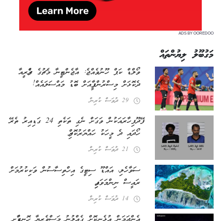
ADS BY OOREDOO
މަގުބޫލު ލިޔުންތައް
ވޯލްޑް ކަޕް ހޫނުވެއްޖެ: އާޖެންޓީނާ މެޗުގެ ރެފްރީއާ
ދެކޮޅަށް މިސްރުން ފީފާއަށް ބޮޑު މައްސަލައެއް!
29 ދުވަސް ކުރިން
ފޭދޫ ފިހާރައަކުން ވަގަށް ނެގި ތަކެތި 24 ގަޑިއިރު ތެރޭ
ހޯދައި ދެ މީހަކު ހައްޔަރުކޮށްފި
21 ދުވަސް ކުރިން
ސަވާހެލި، އައްޑޫ ސިޓީގެ އިހްތިސާސުން ވަކިކުރުމަށް
ރައީސް ނިންމަވައިފި
14 ދުވަސް ކުރިން
އެންދަމަން އުޅެނިކޮށް ގެއްލުނު މަސްވެރިޔާ ހޮނޑާފުށީ