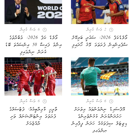
2 މަސް ކުރިން
6 މަސް ކުރިން
ވޯލްޑްކަޕް 2026: ސައުދީ ބަލިކޮށް
ވޯލްޑް ކަޕް 2026: މުބާރާތުގެ
ސްޕެއިންއިން ފުރަތަމަ މޮޅު ހޯދައިފި
އިނާމު ފައިސާ 50 އިންސައްތަ ބޮޑު
ކުރަން ނިންމައިފި
6 މަސް ކުރިން
6 މަސް ކުރިން
އޮފްސައިޑް ނިންމުންތައް އިތުރަށް
ތާރީހީ ކާމިޔާބީއެއް: ފުޓްސަލްގެ
ހަރުދަނާކުރަން ކުޅުންތެރިންގެ
ފުރަތަމަ އިންޓަނޭޝަނަލް ތަށި
ޑިޖިޓަލް ސިފަތަކެއް ހަދަން ފީފާއިން
ރާއްޖެއަށް
ނިންމައިފި