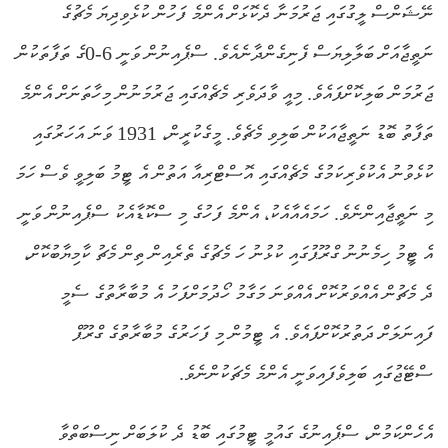
ނޭޝަންސް ލީގުގައި ޖަރުމަނާ ދެކޮޅަށް އެންމެ ފަހުން ކުޅެވިދިޔަ މެޗުގެ
ނަތީޖާއަށް ބަލާލިޔަސް ފެނިގެންދާނެއެވެ. ސްޕެއިނުން ވަނީ 6-0ގެ ތަފާތަކުން
ޖަރުމަން ބަލިކޮށްފައެވެ. މިއީ ވާދަވެރި މެޗެއްގައި ޖަރުމަނުން މިހާތަނަށް އެންމެ
ތަފާތު ބޮޑު ނަތީޖާއަކުން ބަލިވި މެޗެވެ. މީގެކުރީން، 1931 ވަނަ އަހަރުގައި
ކުޅެވުނު އެކުވެރިކަމުގެ މެޗެއްގައި އޮސްޓްރިއާ އަތުން އެ ޓީމު ބަލިވީ ވެސް ހަމަ
މި ނަތީޖާއިންނެވެ. ހަމައެއާއެކު، އެންމެ ފަހުގެ މި ސްކޮޑާއެކު ސްޕެއިނުން ވަނީ
އެ ޓީމު ހިމެނުނު ގްރޫޕުގައި ކުޅުނު ހަ މެޗުގެ ތެރެއިން ތިން މެޗު ކާމިޔާބުކޮށް،
ދެ މެޗުން އެއްވަރުކޮށް އެއްވަނަ މަގާމު ހޯދުމަށްފަހު އެ މުބާރާތުގެ ސެމީ
ފައިނަލަށް ދަތުރުކޮށްފައެވެ. އެ ޓީމުން މި ފަހަރުގެ މުބާރާތުގެ ގްރޫޕް
ސްޓޭޖުގައި ބަލިވެފައިވަނީ އެންމެ މެޗަކުންނެވެ.
އެހެންކަމުން، ސްޕެއިނުގެ ގައުމީ ޓީމުގައި ބޮޑު ދެ ކުލަބަށް ނިސްބަތްވާ