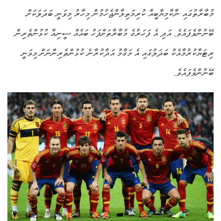
މުބާރާތުގައި ނާކާމިޔާބީއާ ކުރިމަތިލާންޖެހުމުން މިހާރު މިވަނީ ބަދަލަކަށް
ބޭނުންވެފައެވެ. އަދި އެ ފަހަރުގެ މުބާރާތަށްފަހު ބައެއް ސީނިއާ ކުޅުންތެރިން
ރިޓަޔާކުރުމާއެކު ބަދަލުގައި އެ މަގާމު އަދާކުރާނެ ކުޅުންތެރިންނަށް މިވަނީ
ބޭނުންވެފައެވެ.