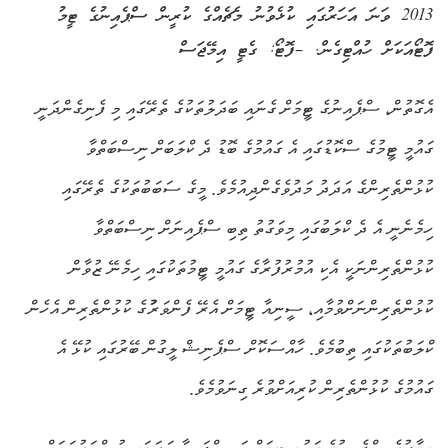
2013 ވަނަ އަހަރުގައި ކުޅެވުނު މެޗެއްގެ ކުރީން ސްޕެއިނުގެ ޓީމު
ފޮޓޯއަކަށް ހުއްޓިގެން. –ފޮޓޯ: ގެޓީ އިމޭޖަސް
އެގޮތުން، ސްޕެއިނުގެ ޓީމަށް ގެނައި ބަދަލުތަކުގެ ތެރޭގައި މި ފެނިގެންދަނީ
ގައުމީ ޓީމުގެ ސްކޮޑުގައި އެ ގައުމުގެ ބޮޑު ދެ ކްލަބަށް ނިސްބަތްވާ
ކުޅުންތެރިންގެ އަދަދު މަދުވެގެންދިއުމެވެ. މީގެ ސަބަބުތަކުގެ ތެރޭގައި
ހިމެނެނީ އެ ދެ ކްލަބުގައި މިވަގުތު ތިބި ސްޕެއިނަށް ނިސްބަތްވާ
ކުޅުންތެރިންނަކީ އެކި އުމުރުފުރާގެ ގައުމީ ޓީމުތަކުގައި ހިމެނޭ ޒުވާން
ކުޅުންތެރިންނަށްވުމާއި، ސީނިއާ ޓީމަށް އެރޭ ފެންވަރުުގެ ކުޅުންތެރިން އެހެން
ކްލަބުތަކުގައި ތިބުމެވެ. ހާއްސަކޮށް ސްޕެނިޝް ލީގުން ބޭރުގައި ކުޅޭ އެ
ގައުމުގެ ކުޅުންތެރިން ކުރިއަށްވުރެ ގިނަވުމެވެ.