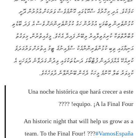
ކަމެކެވެ. އަދި މިހާރުގެ ސްކޮޑުގައި ކޮންމެވެސް ވަރަކަށް އުމުރުން ދޮށީ
ކުޅުންތެރިން ތިބުމަކީ އުމުރުން ހަގު ކުޅުންތެރިންނަށް ވެސް އެ ފަދަ ބޮޑެތި
މުބާރާތްތަކާ ކުރިމަތިލާއިރު ލިބޭނެ ފައިދާ އެކެވެ. މީގެއިތުރުން، މިވަގުތު
އަނިޔާގައި ތިބި ކުޅުންތެރިންނާއެކު ސްޕެއިނުގެ ޓީމު އިތުރަށް ވަރުގަދަވެ
ކުރިއެކޭ އެއްފަދައިން ފުޓްބޯޅަ ދަނޑުތަކުގައި ވިދުން ގަދަވާނެ ދުވަހަކީ އެ
ކުޅިވަރު ބަލާ ކޮންމެ މީހަކު ދެކެން ބޭނުންވާނެ ދުވަހެކެވެ.
Una noche histórica que hará crecer a este
equipo. ¡A la Final Four! ????
An historic night that will help us grow as a
team. To the Final Four! ???
#VamosEspaña