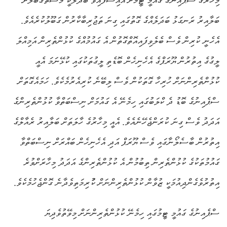
މިހާރުގެ ސްޕެއިނުގެ ގައުމީ ޓީމަށް އައިސްފައިވާ ބަދަލަކީ މުސްތަގުބަލަށް
ބަލާއިރު ރަނގަޅު ބަދަލެއްގެ ގޮތުގައި ގިނަ ތަޖުރިބާކާރުން ގަބޫލުކުރެއެވެ.
އެހެނީ ކުރިން ވެސް ބެލެވިފައިއޮތްގޮތުން އެ ގައުމުއްގެ ކުޅުންތެރިން އަމިއްލަ
ލީގުގެ އިތުރުން ޔޫރަޕްގެ އެހެނިހެން ބޮޑެތި ލީގުތަކުގައި ކުޅޭނަމަ އެއީ
ކުޅުންތެރިންނަށް ހުރިހާ ގޮތަކުން ވެސް ލިބޭނެ ކުރިއެރުމެކެވެ. ހަމައެގޮތަށް
ސްޕެއިނުގެ ބޮޑު ދެ ކްލަބުގައި ހިމެނޭ އެ ގައުމަށް ނިސްބަތްވާ ކުޅުންތެރިންގެ
އަދަދު ވެސް ގިނަ ކުރަންޖެހޭނެއެވެ. އެއީ މިހާރުގެ ހާލަތަށް ބަލާއިރު ރެއާލްގެ
އިތުރުން ބާސެލޯނާގައި ވެސް ޔޫރަޕް އަދި އެހެނިހެން ބައްރަށް ނިސްބަތްވާ
ގައުމުތަކުގެ ކުޅުންތެރިން ތިބުމުން އެ ކުޅުންތެރިންގެ އަދަދު މިހާރަށްވުރެ
އިތުރުވެގެންދިއުމަކީ ޒުވާން ކުޅުންތެރިންނަށް ކުުރިމަތިވެދާނެ ގޮންޖެހުމެކެވެ.
ސްޕެއިނުގެ ގައުމީ ޓީމުގައި ހިމެނޭ ކުޅުންތެރިންނަށް މިވޭތުވެދިޔަ