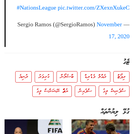
#NationsLeague
pic.twitter.com/ZXexnXukeC
November
— Sergio Ramos (@SergioRamos)
17, 2020
ޓެގު
ރިޕޯޓް
ރެއާލް މެޑްރިޑް
ބާސެލޯނާ
ކުޅިވަރު
ދުނިޔެ
ސްޕެނިޝް ލީގު
ސްޕެއިން
ޔުއެފާ ނޭޝަންސް ލީގު
ގުޅޭ ލިޔުންތައް