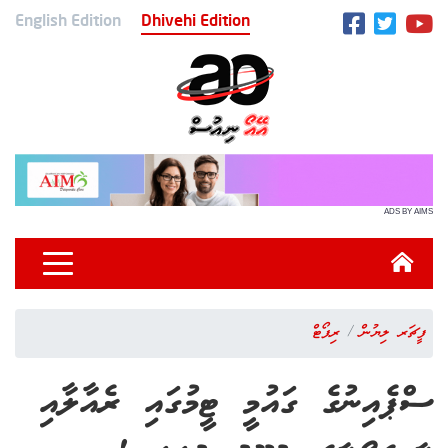
English Edition
Dhivehi Edition
ADS BY AIMS
ފީޗަރ ލިޔުން
ރިޕޯޓް
ސްޕެއިނުގެ ގައުމީ ޓީމުގައި ރެއާލާއި