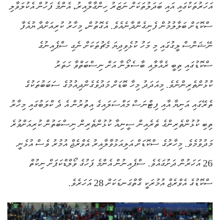
އަހަރުތަކުގައި އައި ބަދަލުތަކަށް ނަޒަރު ހިންގާލާއިރު، އެންމެ ފަހުން އެކުލަވާލި
ސްކޮޑަށް ބަލާލުމުން ފެނިގެންދާނެއެވެ. އެގޮތުން، މިހާރު ކުރިއަށްދާ ޔުއެފާ
ނޭޝަންސް ލީގުގައި މި މަހު ކުޅެވިދިޔަ މެޗުތަކަށް ނެގި ސްޕެއިނުގެ
ސްކޮޑުގައި ތިބީ ރެއާލާއި ބާސެލޯނާ އަށް ނިސްބަތްވާ ހަތަރު
ކުޅުންތެރިންނެވެ. މިއަދަދު މިހާ ބޮޑަށް މަދުވެގެންދިއުމުގެ ސަބަބުތަކުގެ
ތެރޭގައި އަނިޔާ އާއި ފިޓްނަސް މައްސަލައިގެ އިތުރުން އެ ދެ ކްލަބުގައި މިހާރު
ތިބި ކުޅުންތެރިންގެ ތެރެއިން ސީނިއާ ކުޅުންތެރިން ނިސްބަތުން ކުރިއަށްވުރެ
މަދުވުމެވެ. މިހާރުގެ ސްކޮޑަށް އަލިއަޅުވާލާއިރު އެވްރެޖް އުމުރު ވެސް އުޅެނީ
26 އަހަރުން ދަށުގައެވެ. ސްޕެއިނުން އެންމެ ފަހުގެ ވޯލްޑްކަޕަށް ނިކުތް
ސްކޮޑުގެ އެވްރެޖް އުމުރަކީ ގާތްގަނޑަކަށް 28 އަހަރެވެ.