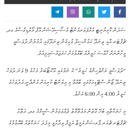
ސަދަން ކޮމިޔުނިޓީ އެމްޕަވަރމެންޓް އެސޯސިއޭޝަން އޮފް މޯލްޑިވްސްގެ ގދ.
ޗެޕްޓަރ އާއި ތިނަދޫ ކައުންސިލް ގުޅިގެން ތިނަދޫގައި އުމުރުން ދުވަސްވީ
މީހުންނަށް ޚާއްޞަ ހަވީރެއް ބޭއްވުމަށް ހަމަޖައްސައިފިއެވެ.
“ދުވަސްވީ ރަށްވެހިންގެ ހަވީރު” ގެ ނަމުގައި އޮކްޓޯބަރު މަހުގެ 9 ވަނަ ދުވަހު
ތިނަދޫ ޒޯން ސްޓޭޑިއަމްގައި ބާއްވާ މި އިވެންޓް ކުރިއަށް ގެންދާނީ އެދުވަހުގެ
ހަވީރު 4:00 އިން 6:00 އަށެވެ.
މި ހަރަކާތާއި ބެހޭ ގޮތުން މައުލޫމާތު ދެއްވަވަމުން ސްކީމްގެ ގދ. އަތޮޅު
ޗެޕްޓަރ ޗެއަރ ޕާރސަން އަމީޒާ އަފީފް ވިދާޅުވީ މިފަދަ ހަރަކާތެއް ބޭއްވުމުގެ