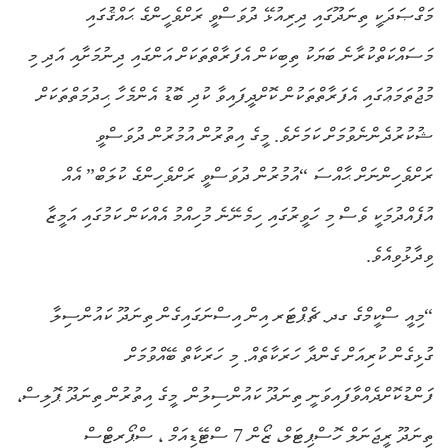
މަގްޞަދަކީ ތިނަދޫގައި ދިރިއުޅޭ ދުވަސްވީ ރަށްވެހީންގެ ޙައްޤުގައި
މަސައްކަތްކުރާނެ ބަޔަކު ތިބިކަން އެފަރާތްތަކަށް އަންގައި ދިނުމަށާއި އަދި މި
މުޖުތަމަޢުގައި އެފަރާތްތަކުން ކޮށްދީފައިވާ ކުދި ބޮޑު އެންމެހާ ޙިދުމަތްތަކަށް
ޝުކުރުދެންނެވުމަށް ކަމަށެވެ. މީގެ އިތުރުން އުމުރުން ދުވަސްވީ
ރަށްވެހިންނަށް ޙާއްސަ “އުމުރުން ދުވަސްވީ ރަށްވެހިންގެ ކުލަބް” އެއް
އުފެއްދުމަކީ ވެސް މި ހަވީރުގައި ހިމެނޭނެ މުހިއްމު އެއްކަން ކަމުގައި އަމީޒާ
ވިދާޅުވިއެވެ.
“މިއީ ސްކީމްގެ ގދ. ޗެޕްޓަރ އިން އިސްނަގައިގެން ތިނަދޫ ކައުންސިލާ
ގުޅިގެން ކުރިއަށް ގެންދާ ހަރަކާތެއް. މި ހަރަކާތް ބޭއްވުމަށް
ފަންޑުކޮށްދެއްވާފައިވަނީ ތިނަދޫ ކައުންސިލުން. މީގެ އިތުރުން ތިނަދޫ ޕޮލިސް،
ތިނަދޫ ރީޖަނަލް ހޮސްޕިޓަލް، ޒޯން 7 ސްޓޭޑިއަމް ، ސްޕޯރޓްސް