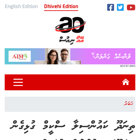
English Edition
Dhivehi Edition
ADS BY AIMS
ޚަބަރު
ތިނަދޫ ކައުންސިލާ ސްކީމް ގުޅިގެން