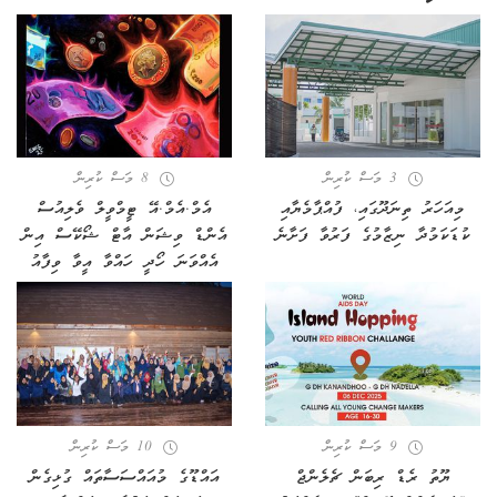
3 މަސް ކުރިން
8 މަސް ކުރިން
މިއަހަރު ތިނަދޫގައި، ފުއްޕާމެޔާއި
އެމް.އެމް.އޭ ޓީމްވީލް ވެލިއުސް
ކުޑަކަމުދާ ނިޒާމުގެ ފަރުވާ ފަށާނެ
އެންޑް ވިޝަން އާޓް ޝޯކޭސް އިން
އެއްވަނަ ހޯދީ ހައްވާ އީވާ ވިފާއު
9 މަސް ކުރިން
10 މަސް ކުރިން
ޔޫތު ރެޑް ރިބަން ޗެލެންޖް
އައްޑޫގެ މުއައްސަސާތައް ގުޅިގެން