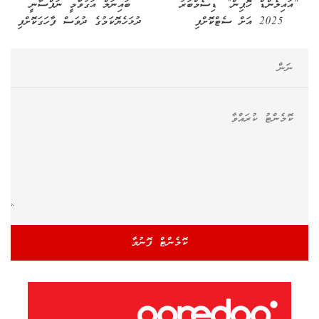
“އައިލެންޑް ހޮޕިން” ޑިސެމްބަރު
ބައިނަލް އަގުވާމީ ނަފްސާނީ
2025 އަށް ސެޓްކޮށްފި
ދުޅަހެޔޮކަމުގެ ދުވަސް ފާހަގަކޮށްފި