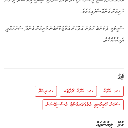
ކުރިއަށް ގެންގޮސްފައިވެއެވެ.
ސްކީމަކީ ދެކުނުގެ ހަަތަރު އަތޮޅަށް އަމާޒުކޮށްގެން ކުރިއަށް ގެންދާ ސަރަހައްދީ
ޖަމިއްޔާއެކެވެ.
ޓެގު
ގދ. އަތޮޅު
ގދ. އަތޮޅު ޗެޕްޓަރ
ގދ.ތިނަދޫ
ސަދަން ކޮމިޔުނިޓީ އެމްޕަވަރމެންޓް އެސޯސިއޭޝަން
ގުޅޭ ލިޔުންތައް