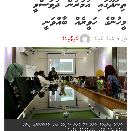
ތިނަދޫގައި އުމުރުން ދުވަސްވީ
މީހުންގެ ހަވީރެއް ބާއްވަނީ
6 އަހރު ކުރިން
އެޑިޓޯރިއަލް
ހަރަކާތް އިންތިޒާމު ކުރުމާ ބެހޭ ގޮތުން ސްކީމްގެ ގދ. މެމްބަރުންނާއި ތިނަދޫ
ކައުންސިލުން ބޭއްވި ބައްދަލުވުމުގެ ތެރެއިން