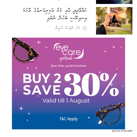
ހައްވާދީދީ އާއި ކަޅު އަކިރިގަނޑުގެ ވާހަކަ
އިނގިރޭސި ބަހުން ނެރެފި
26 ދުވަސް ކުރިން
ADS BY EYECARE