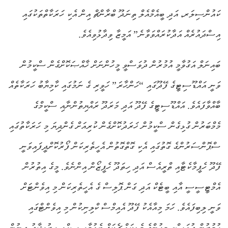
ކައުންސިލަރ، އަދި ބީއެމްއެލް ތިނަދޫ ބްރާންޗް އިން އެކި ހަރަކާތްތަކުގައި
އިސްދައުރެއް އަދާކުރައްވަވާނެ” އަމީޒާ ވިދާޅުވިއެވެ.
ބައިނަލް އަގުވާމީ އުމުރުން ދުވަސްވީ މީހުންނަށް ޚާއްޞަކޮށްގެން ސްކީމުން
ވަނީ އައްޑޫސިޓީގެ ފޭދޫގައި “ހަންހާރަ” ހަވީރި ގެ ނަމުގައި ކާމިޔާބު ހަރަކާތެއް
ބާއްވާފައެވެ. އައްޑޫސިޓީގެ ފޭދޫ އަދި މަރަދޫ ރައްޔިތުންނާއި ސްކީމްގެ
މެމްބަރުން ގުޅިގެން ސްކީމުން ޚަރަދުކޮށްގެން ކުރިއަށް ގެންދިޔަ މި ހަރަކާތުގައި
ސްޕޮންސަރުންގެ ގޮތުގައި އެކި ގޮތްގޮތުން އެހީތެރިކަން ފޯރުކޮށްދީފައިވަނީ
ފޭދޫ ހެޕީމާކެޓާއި ތްރީއެސް އަދި ހިތަދޫ ހެޕީޒޯން އިންނެވެ. މީގެ އިތުރުން
އެމްޓީސީސީ އާއި ބީޓެކް އަދި ގަން ޕޮލިސް ގެ އެހީތެރިކަން މި އިވެންޓަށް
ވަނީ ލިބިފައެވެ. ހަމަ މިއާއެކު ފޭދޫ އެއިމްސް ކްލިނިކުން މި އިވެންޓްގައި
އުމުރުން ދުވަސްވީ މީހުންގެ މެޑިކަލް ޗެކަޕް ބެލުމާއި ސިއްހީ އިރުޝާދު ދިނުން