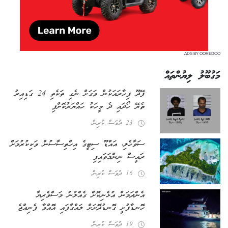
ADS BY OOREDOO
މަގުބޫލު ލިޔުންތައް
ފޭދޫ ފިހާރައަކުން ވަގަށް ނެގި ތަކެތި 24 ގަޑިއިރު
ތެރޭ ހޯދައި ދެ މީހަކު ހައްޔަރުކޮށްފި
23 ދުވަސް ކުރިން
ސަވާހެލި، އައްޑޫ ސިޓީގެ އިހްތިސާސުން ވަކިކުރުމަށް
ރައީސް ނިންމަވައިފި
16 ދުވަސް ކުރިން
އެންދަމަން އުޅެނިކޮށް ގެއްލުނު މަސްވެރިޔާ
ހޮނޑާފުށީ ގޮނޑުދޮށަށް ލައްގާފައި އޮއްވާ ފެނިއްޖެ
19 ދުވަސް ކުރިން