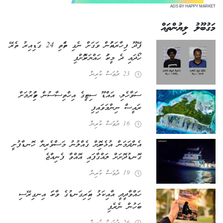
ADS BY HAPPY MARKET
މަގުބޫލު ލިޔުންތައް
ފޭދޫ ފިހާރައަކުން ވަގަށް ނެގި ތަކެތި 24 ގަޑިއިރު ތެރޭ
ހޯދައި ދެ މީހަކު ހައްޔަރުކޮށްފި
23 ދުވަސް ކުރިން
ސަވާހެލި، އައްޑޫ ސިޓީގެ އިހްތިސާސުން ވަކިކުރުމަށް
ރައީސް ނިންމަވައިފި
16 ދުވަސް ކުރިން
އެންދަމަން އުޅެނިކޮށް ގެއްލުނު މަސްވެރިޔާ ހޮނޑާފުށީ
ގޮނޑުދޮށަށް ލައްގާފައި އޮއްވާ ފެނިއްޖެ
19 ދުވަސް ކުރިން
ހައްވާދީދީ އާއި ކަޅު އަކިރިގަނޑުގެ ވާހަކަ އިނގިރޭސި
ބަހުން ނެރެފި