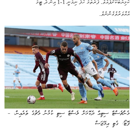
ކާމިޔާބުކޮށްފައެވެ. ފުރަތަމަ ހާފު ނިމުނީ 1-1 އިން ދެ ޓީމު
އެއްވަރުވެގެންނެވެ.
މެންޗެސްޓާ ސިޓީއާ ދެކޮޅަށް ލެސްޓާ ސިޓީ ކުޅުނު މެޗުގެ ތެރެއިން. –
ފޮޓޯ: ގެޓީ އިމޭޖަސް