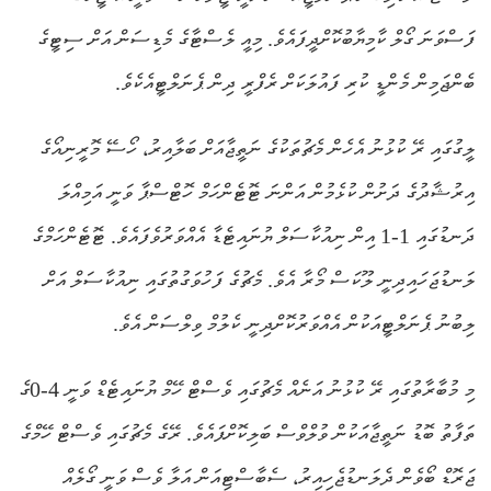
ފަސްވަނަ ގޯލް ކާމިޔާބުކޮށްދީފައެވެ. މިއީ ލެސްޓާގެ މެޑިސަން އަށް ސިޓީގެ
ބެންޖަމިން މެންޑީ ކުރި ފައުލަކަށް ރެފްރީ ދިން ޕެނަލްޓީއެކެވެ.
ލީގުގައި ރޭ ކުޅުނު އެހެން މެޗުތަކުގެ ނަތީޖާއަށް ބަލާއިރު، ހޯސޭ މޮރީނިއޯގެ
އިރުޝާދުގެ ދަށުން ކުޅެމުން އަންނަ ޓޮޓެންހަމް ހޮޓްސްޕާ ވަނީ އަމިއްލަ
ދަނޑުގައި 1-1 އިން ނިއުކާސަލް ޔުނައިޓެޑާ އެއްވަރުވެފައެވެ. ޓޮޓެންހަމްގެ
ލަނޑުޖަހައިދިނީ ލޫކަސް މޯރާ އެވެ. މެޗުގެ ފަހުވަގުތުގައި ނިއުކާސަލް އަށް
ލިބުނު ޕެނަލްޓީއަކުން އެއްވަރުކޮށްދިނީ ކެލުމް ވިލްސަން އެވެ.
މި މުބާރާތުގައި ރޭ ކުޅުނު އަނެއް މެޗުގައި ވެސްޓް ހޭމް ޔުނައިޓެޑް ވަނީ 4-0ގެ
ތަފާތު ބޮޑު ނަތީޖާއަކުން ވުލްވްސް ބަލިކޮށްފައެވެ. ރޭގެ މެޗުގައި ވެސްޓް ހޭމްގެ
ޖަރޮޑް ބޯވެން ދެލަނޑުޖެހިއިރު، ސެބާސްޓިއަން އަލާ ވެސް ވަނީ ގޯލެއް