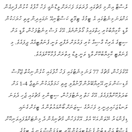
ލެސްޓާ އިން މި މެޗުގައި ފުރަތަމަ ފަހަރަށް ލީޑްނެގީ ފަހު ހާފުގެ ކުޅުން ފެށިގެން
އަށްވަނަ މިނެޓުގައި އެ ޓީމުގެ ޓިމޮތީ ކަސްޓާނިއޭ ނަގައިދިން ރީތި ހުރަހަކުން
ވާޑީ ކާމިޔާބުކުރި ހިތްގައިމު ގޯލުންނެވެ. އޭގެ ފަސް މިނެޓުފަހުން، ވާޑީ އަށް
ސިޓީގެ އެރިކް ގާސިއާ ކުރި ފައުލަށް ރެފްރީ ވަނީ ޕެނަލްޓީއެއް ދީފައެވެ. މި
ޕެނަލްޓީ ކާމިޔާބުކޮށް ވާޑީ ވަނީ ލީޑް އިތުރަށް ފުޅާކޮށްފައެވެ.
އޭގެފަހުން، މެޗުގެ 77 ވަނަ މިނެޓުގައި ފަހު ހާފުގައި ކުޅެން ނިކުތް ޖޭމްސް
މެޑިސަން ވަނީ އޭރިޔާބޭރުން ފޮނުވާލި ރީތި ހަމަލާއަކުން ނަތީޖާ 4-1 އަށް
ބަދަލުކޮށްލާފައެވެ. އޭގެ ހަތް މިނެޓުފަހުން، ސިޓީން މި މެޗުގައި ޖެހި ދެވަނަ
ލަނޑުޖަހައިދިނީ މި ފަހަރުގެ ސީޒަނަށް ބޯންމައުތުން އެ ޓީމަށް ގެނައި
ޑިފެންޑަރު ނޭތަން އަކޭ އެވެ. އޭގެފަހުން، މެޗުނިމެން ދެ މިނެޓަށްވެފައިވަނިކޮށް
ލެސްޓާ އަށް ލިބުނު ޕެނަލްޓީއަކުން ޔޫރީ ޓީލަމަންސް ވަނީ އެ ޓީމުގެ