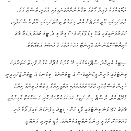
ރެކޯޑަކާއެކު ފައިދާ ގޯލްގެ ތަފާތުން އެއްވަނައިގައި އުޅެނީ ލެސްޓާ އެވެ.
ދެވަނައިގައި އޮތީ އެވަޓަން އެވެ. މިވަގުތު ތިންވަނައިގައި އޮތް އާސެނަލާއި،
ހަތަރުވަނައިގައި އުޅޭ ލިވަޕޫލަށް ވެސް މިރޭ މި ދެ ޓީމު ބައްދަލުކުރާ މެޗު
ކާމިޔާބުކޮށްގެން ނުވަ ޕޮއިންޓް ހަމަކުރުމުގެ ފުރުޞަތު އެބައޮތެވެ.
ސިޓީގެ އެތިހާދު ސްޓޭޑިއަމްގައި ރޭ ކުޅުނު މެޗުގެ ކުޅުން ފެށިތާ ހަތަރުވަނަ
މިނެޓުގައި ކުރީން ލީޑްނެގީވެސް އެ ޓީމުންނެވެ. މިލަނޑު އެ ޓީމަށް ޖަހައިދިނީ
ކުރީން ލެސްޓާގައި މޮޅުކުޅުމެއްދެއްކި އަލްޖީރިއާގެ އިތުބާރު ވިންގާ ރިޔާދް
މާރޭޒް އެވެ. ލެސްޓާ އިން ނަތީޖާ ހަމަހަމަކުރުމަށް ކުރި މަސައްކަތް ކާމިޔާބުވީ
މެޗުގެ 37 ވަނަ މިނެޓުގައި ވާޑީ އަށް ސިޓީގެ ޑިފެންޑަރު ކައިލް ވޯކާ ކުރި
ފައުލަކަށް ރެފްރީ ދިން ޕެނަލްޓީއަކުންނެވެ. ވާޑީ ވަނީ މި ޕެނަލްޓީ