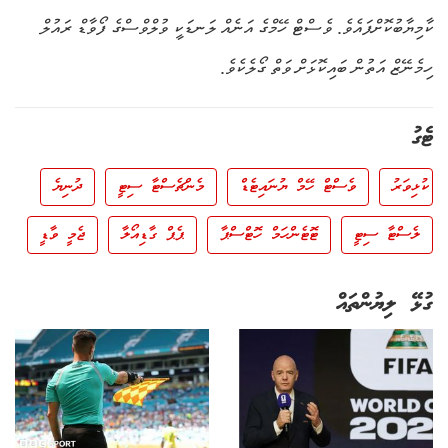
ކާމިޔާބުކޮށްފައެވެ. ވެސްޓް ހޭމްގެ އަނެއް ލަނޑަކީ ވުލްވްސްގެ ފޯވާޑް ރައުލް
ހިމެނޭޒް އަތުން ބައިކޮޅަށް ވަތް ގޯލެކެވެ.
ޓެގު
ކުޅިވަރު
ވެސްޓް ހޭމް ޔުނައިޓެޑް
މެންޗެސްޓާ ސިޓީ
ދުނިޔެ
ލެސްޓާ ސިޓީ
ޓޮޓެންހަމް ހޮޓްސްޕާ
ޕެޕް ގާޑިއޯލާ
ޖެމީ ވާޑީ
ގުޅޭ ލިޔުންތައް