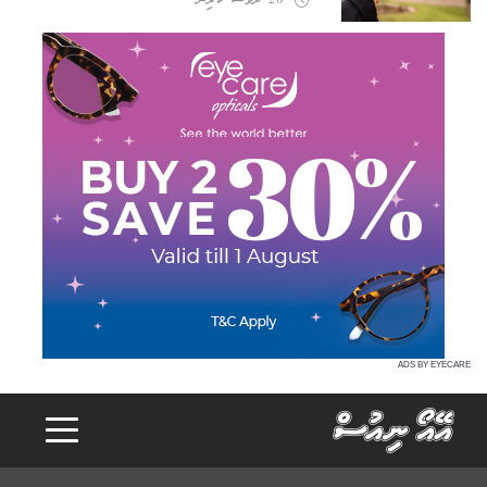
26 ދުވަސް ކުރިން
ADS BY EYECARE