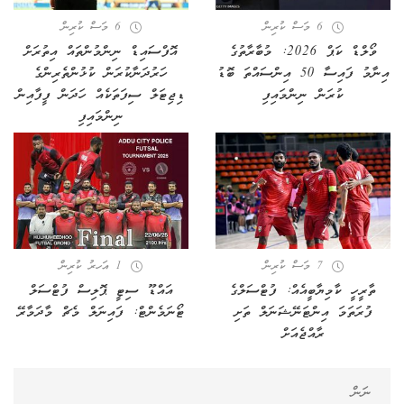
6 މަސް ކުރިން
6 މަސް ކުރިން
ވޯލްޑް ކަޕް 2026: މުބާރާތުގެ
އޮފްސައިޑް ނިންމުންތައް އިތުރަށް
އިނާމު ފައިސާ 50 އިންސައްތަ ބޮޑު
ހަރުދަނާކުރަން ކުޅުންތެރިންގެ
ކުރަން ނިންމައިފި
ޑިޖިޓަލް ސިފަތަކެއް ހަދަން ފީފާއިން
ނިންމައިފި
7 މަސް ކުރިން
1 އަހރު ކުރިން
ތާރީހީ ކާމިޔާބީއެއް: ފުޓްސަލްގެ
އައްޑޫ ސިޓީ ޕޮލިސް ފުޓްސަލް
ފުރަތަމަ އިންޓަނޭޝަނަލް ތަށި
ޓޯނަމެންޓް: ފައިނަލް މެޗް މާދަމާރޭ
ރާއްޖެއަށް