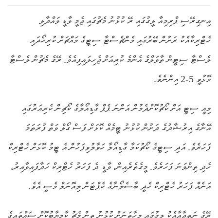
އިނގިރޭސި ޕްރިމިއާ ލީގުގައި ރޭ ކުޅުނު މެޗުގައި ޖެމީ ވާޑީ ވައްދާލި
ހެޓްރިކާއެކު ރަށުން ބޭރުގައި މެންޗެސްޓާ ސިޓީގެ މައްޗަށް ކުރިހޯދައި
ލެސްޓާ ސިޓީން ތާވަލްގެ އެންމެ ކުރިއަށް ޖެހިލައިފިއެވެ. ރޭގެ މެޗުން ލެސްޓާ
މޮޅުވީ 5-2 އިންނެވެ.
މިއީ ސިޓީ އަށް ކޯޗުކޮށްދެމުން އަންނަ ޕެޕް ގާޑިއޯލާގެ ކޯޗިން ކެރިއަރުގައި
އޭނާގެ އިރުޝާދުގެ ދަށުން ކުޅުނު ޓީމެއް ކޮޅަށް ފަސް ގޯލް ވަތް ފުރަތަމަ
ފަހަރެވެ. އަދި ސިޓީގެ ކޯޗުކަމާ ގާޑިއޯލާ ހަވާލުވިފަހުން އެ ޓީމު ކޮޅަށް ހެޓްރިކް
ހެދި ތިންވަނަ ފަހަރެވެ. މީގެތެރެއިން، ވާޑީ ދެ ފަހަރު ހެޓްރިކް ހަދާފައިވާއިރު،
އަނެއް ފަހަރު ހެޓްރިކް ހެދީ ބާސެލޯނާގެ ކެޕްޓަން ލިއޮނަލް މެސީ އެވެ.
ރޭގެ ނަތީޖާއާއެކު ލީގުގައި މިހާތަނަށް ކުޅުނު ތިން މެޗު ކާމިޔާބުކޮށް ސައްތައިގެ