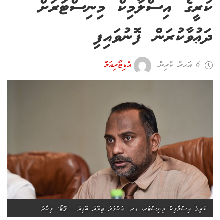
ކުރީގެ އިސްލާމިކް މިނިސްޓަރަށް
ދަޢުވާކުރަން ފޮނުވައިފި
6 އަހރު ކުރިން
އެޑިޓޯރިއަލް
ކުރީގެ އިސްލާމިކް މިނިސްޓަރ، ޑރ. އަޙްމަދު ޒިޔާދު ބާޤިރު - ފޮޓޯ: މިހާރު