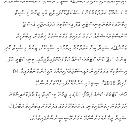
ޙައިސިއްޔަތުން އިބްރާހީމް ޢަބްދުﷲ ސަޢީދު އެސް.ޖޭ ކޮންސްޓްރަކްޝަންއަށް
އެ މަޝްރޫޢު ޙަވާލުކުރުމަށް މަސައްކަތްކޮށްފައިވާތީ އާއި ޒިކުރާ މިސްކިތް
ޢިމާރާތްކުރުމަށް މިނިސްޓްރީ އޮފް އިސްލާމިކް އެފެއަރޒާއި އެސް.ޖޭ
ކޮންސްޓްރަކްޝަންއާ ދެމެދު ވެފައިވާ އެއްބަސްވުމާ ޚިލާފަށް، އިބްރާހީމް
ޢަބްދުﷲ ސަޢީދު ބިން ޙަވާލުކުރާ ލިޔުމުގައި ސޮއިކޮށް، ޒިކުރާ މިސްކިތް ހުރި
ބިން އެސް.ޖޭ ކޮންސްޓްރަކްޝަންއާ ޙަވާލުކޮށްފައިވާތީއާއި، މިނިސްޓްރީ އޮފް
އިސްލާމިކް އެފެއާޒްއިން ރައީސުލްޖުމްހޫރިއްޔާގެ އޮފީހަށް ފޮނުވާފައިވާ 04
މާރިޗު 2018ގެ ސިޓީގައި ބަޔާންކޮށްފައިވާގޮތަށް އެސް.ޖޭ
ކޮންސްޓްރަކްޝަންގެ ޕްރޮޕޯސަލްގައި ޒިކުރާ މިސްކިތް ޢިމާރާތްކޮށްދިނުމަށް
އެފަރާތުން ހިމަނާފައިވަނީ، އެ މަޢުލޫމާތުތައް އެފަރާތަށް އިބްރާހީމް ޢަބްދުﷲ
ސަޢީދު ދީގެންކަމަށް ބެލެވޭ ކަމަށް އޭސީސީން ބުނެފައިވެއެވެ.