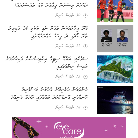
ދެކޮޅަށް މިސްރުން ފީފާއަށް ބޮޑު މައްސަލައެއް!
30 ދުވަސް ކުރިން
ފޭދޫ ފިހާރައަކުން ވަގަށް ނެގި ތަކެތި 24 ގަޑިއިރު
ތެރޭ ހޯދައި ދެ މީހަކު ހައްޔަރުކޮށްފި
22 ދުވަސް ކުރިން
ސަވާހެލި، އައްޑޫ ސިޓީގެ އިހްތިސާސުން ވަކިކުރުމަށް
ރައީސް ނިންމަވައިފި
15 ދުވަސް ކުރިން
އެންދަމަން އުޅެނިކޮށް ގެއްލުނު މަސްވެރިޔާ
ހޮނޑާފުށީ ގޮނޑުދޮށަށް ލައްގާފައި އޮއްވާ ފެނިއްޖެ
18 ދުވަސް ކުރިން