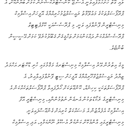
ލުއި ގޮތް ހުށަހަޅާފައިވަނީ އެސް.ޖޭ ކޮންސްޓްރަކްޝަނުން ކަމަށް ބަޔާންކޮށް، އެ
ޕްރޮޕޯސަލްތަކުގެ މަޢުލޫމާތު ރައީސުލްޖުމުހުރިއްޔާގެ އޮފީހަށް އިސްލާމިކް
މިނިސްޓްރީން ފޮނުވާފައި ވަނީ. މި ޕްރޮސެސްއަކީ ކޮމްޕެޓިޓިވް
ޕްރޮސެސްއެއްކަން ދައްކަންކަމަށް ތަޙްޤީޤަށް ޤަބޫލުކުރެވޭ ކަމަށް އޭސީސީން
ބުންޏެވެ.
މީގެ އިތުރުން އޭރު އިސްލާމިކް މިނިސްޓަރގެ މަޤާމުގައި ހުރި ޑޮކްޓަރ އަޙްމަދު
ޒިޔާދު ރައީސުލްޖުމްހޫރިއްޔާގެ އޮފީހަށް ސިޓީ ފޮނުވާފައިވާއިރު، އެ
ޕްރޮޕޯސަލްތަކަކީ ކިހިނެއް، ކޮންގޮތަކަށް ހޯދާފައިވާ ޕްރޮޕޯސަލްތަކެއްކަން އެ
މިނިސްޓްރީގެ ރެކޯޑްތަކުން އެނގެން ނެތުމުންނާއި، މިނިސްޓްރީ އޮފް
އިސްލާމިކް އެފެއާޒުން އެ މަސައްކަތް ކުރިއަށް ގެންގޮސްފައިވަނީ
މިނިސްޓްރީގައި އާންމުކޮށް ކަންކުރާ އުޞޫލު ނޫންކަމާއި، އަދި އިސްލާމިކް