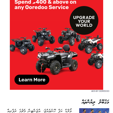
ADS BY OOREDOO
މަގުބޫލު ލިޔުންތައް
ވޯލްޑް ކަޕް ހޫނުވެއްޖެ: އާޖެންޓީނާ މެޗުގެ ރެފްރީއާ