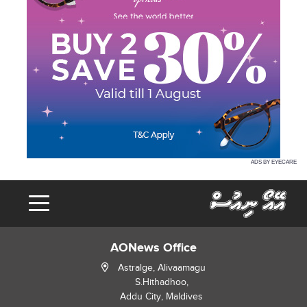
ADS BY EYECARE
AONews Office
Astralge, Alivaamagu
S.Hithadhoo,
Addu City, Maldives