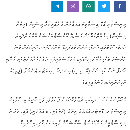
މިނިސްޓްރީ އޮފް އިސްލާމިކް އެފެއާޒުން ދާރުއްޒިކުރާ މިސްކިތް (ޒިކުރާ
މިސްކިތް) ޢިމާރާތްކުރުމަށް އެސް.ޖޭ ކޮންސްޓްރަކްޝަން އާއެކު ވެފައިވާ
އެއްބަސްވުމުގައި ކޮރަޕްޝަނަށް މަގުފަހިވާ ކަންތައްތަކެއް ހުރިކަމަށް ބުނާ
މައްސަލަ ތަޙްޤީޤުކޮށް ނިންމައި، އެމައްސަލައިގައި ދަޢުވާކުރުމަށްޓަކައި އެންޓި
ކޮރަޕްޝަން ކޮމިޝަން (އޭސީސީ) އިން ޕްރޮސިކިއުޓަރ ޖެނެރަލް (ޕީޖީ)ގެ
އޮފީހަށް އިއްޔެ ފޮނުވައިފިއެވެ.
އެގޮތުން އެ މައްސަލައިގައި ދަޢުވާކުރުމަށް ފޮނުވާފައިވަނީ ކުރީގެ އިސްލާމިކް
މިނިސްޓަރ، ޑޮކްޓަރ އަޙްމަދު ޒިޔާދު (ހަލަވެލި، ބ.އޭދަފުށި) އާއި، އޭރު އެ
މިނިސްޓްރީގެ އެންޑޯމަންޓް ސެކްޝަންގެ ވެރިއަކަށް ހުރި، އިބްރާހިމް