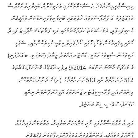
މިނިސްޓްރީއިން އެފަދަ މަސައްކަތްތަކުގައި ޢަމަލީގޮތުން ބައިވެރިވާ އެއްވެސް
މުވައްޒަފަކު އެ ޕްރޮޕޯސަލްތައް ހޯދުމުގައި ބައިވެރިވެފައިނުވާކަން ތަޙްޤީޤަށް
އެނގިފައިވާތީ، އެމަސައްކަތް ޙަވާލުކުރުމުގައި ވަކި ފަރާތަކަށް ނާޖާއިޒު ފައިދާ
ހޯދައިދީފައިވާކަން ތަޙުޤީޤުގައި ހޯދާފައިވާ ކިތާބީ ހެކިތަކުންނާއި، ޝަފަޙީ
ހެކިތަކުން ސާބިތުކުރެވޭތީ، ޑޮކްޓަރ އަޙްމަދު ޒިޔާދު (ހަލަވެލި، ބ.އޭދަފުށި)
ގެ މައްޗަށް ގާނޫނު ނަންބަރު 9/2014 ދިވެހި ރާއްޖޭގެ ޤާނޫނުލްޢުޤޫބާތުގެ
512 ވަނަ މާއްދާ އާއި 513 ވަނަ މާއްދާގެ (ށ) ގެ ދަށުން ދައުވާކޮށް
ދިނުމަށް އެދި ޕްރޮސިކިއުޓަރ ޖެނެރަލްގެ އޮފީހަށް ފޮނުވަން ނިންމީ
ކަމަށްވެސް އޭސީސީން ބުންޏެވެ.
އަދި އެ އެއްބަސްވުމުގައި ހުރި ކަންކަމަށް ބަލާއިރު، ދަޢުލަތަށް ފައިދާއެއް
ވާންއޮތް ކަމެއްގައި އެނޫންގޮތަކަށް ޢަމަލުކޮށްފައިވާކަމަށް ތަޙްޤީޤަށް