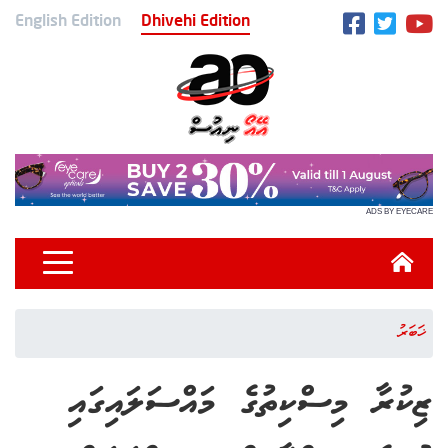
English Edition
Dhivehi Edition
ADS BY EYECARE
ޚަބަރު
ޒިކުރާ މިސްކިތުގެ މައްސަލައިގައި