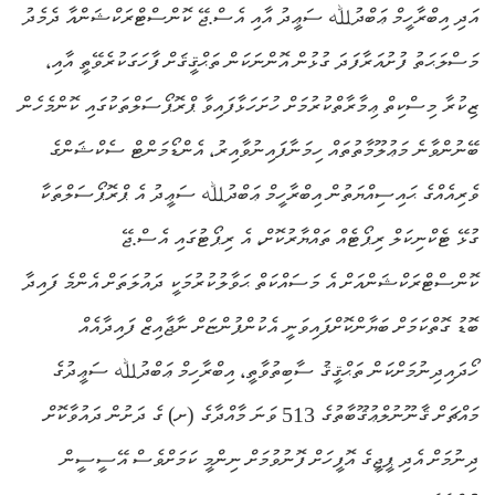
އަދި އިބްރާހީމް ޢަބްދުﷲ ސަޢީދު އާއި އެސް.ޖޭ ކޮންސްޓްރަކްޝަންއާ ދެމެދު
މަސްލަޙަތު ފުށުއަރާފަދަ ގުޅުން އޮންނަކަން ތަޙްޤީޤަށް ފާހަގަކުރެވޭތީ އާއި،
ޒިކުރާ މިސްކިތް ޢިމާރާތްކުރުމަށް ހުށަހަޅާފައިވާ ޕްރޮޕޯސަލްތަކުގައި ކޮންމެހެން
ބޭނުންވާނެ މަޢުލޫމާތުތައް ހިމަނާފައިނުވާއިރު، އެންޑޯމަންޓް ސެކްޝަންގެ
ވެރިއެއްގެ ޙައިސިއްޔަތުން އިބްރާހީމް ޢަބްދުﷲ ސަޢީދު އެ ޕްރޮޕޯސަލްތަކާ
ގުޅޭ ޓެކްނިކަލް ރިޕޯޓެއް ތައްޔާރުކޮށް، އެ ރިޕޯޓުގައި އެސް.ޖޭ
ކޮންސްޓްރަކްޝަންއަށް އެ މަސައްކަތް ޙަވާލުކުރުމަކީ ދައުލަތަށް އެންމެ ފައިދާ
ބޮޑު ގޮތްކަމަށް ބަޔާންކޮށްފައިވަނީ އެކުންފުންޏަށް ނާޖާއިޒް ފައިދާއެއް
ހޯދައިދިނުމަށްކަން ތަޙްޤީޤު ސާބިތުވާތީ، އިބްރާހިމް ޢަބްދުﷲ ސަޢީދުގެ
މައްޗަށް ޤާނޫނުލްޢުޤޫބާތުގެ 513 ވަނަ މާއްދާގެ (ށ) ގެ ދަށުން ދައުވާކޮށް
ދިނުމަށް އެދި ޕީޖީގެ އޮފީހަށް ފޮނުވުމަށް ނިންމީ ކަމަށްވެސް އޭސީސީން