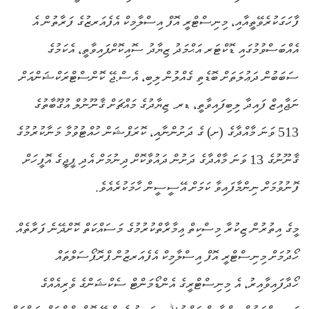
ފާހަގަކުރެވޭތީއާއި، މިނިސްޓްރީ އޮފް އިސްލާމިކް އެފެއަރޒުގެ ފަރާތުން އެ
އެއްބަސްވުމުގައި ޑޮކްޓަރ އަޙްމަދު ޒިޔާދު ސޮއިކޮށްފައިވާތީ، އެކަމުގެ
ސަބަބުން ދަޢުލަތަށް ބޮޑެތި ގެއްލުން ލިބި، އެސް.ޖޭ ކޮންސްޓްރަކްޝަންއަށް
ނަޖާއިޒް ފައިދާ ލިބިފައިވާތީ، ޑރ. ޒިޔާދުގެ މައްޗަށް ޤާނޫނުލް އުޤޫބާތުގެ
513 ވަނަ މާއްދާގެ (ށ) ގެ ދަށުންނާއި، ކޮރަޕްޝަން ހުއްޓުވުމާ މަނާކުރުމުގެ
ޤާނޫނުގެ 13 ވަނަ މާއްދާގެ ދަށުން ދައުވާކޮށް ދިނުމަށް އެދި ޕީޖީގެ އޮފީހަށް
ފޮނުވުމަށް ނިންމާފައިވާ ކަމަށް އޭސީސީން ހާމަކުރެއެވެ.
މީގެ އިތުރުން ޒިކުރާ މިސްކިތް ޢިމާރާތްކުރުމުގެ މަސައްކަތް ކޮށްދޭނެ ފަރާތެއް
ހޯދުމަށް މިނިސްޓްރީ އޮފް އިސްލާމިކް އެފެއަރޒުން ޕްރޮޕޯސަލްތައް
ހޯދާފައިވާއިރު، އެ މިނިސްޓްރީގެ އެންޑޯމަންޓް ސެކްޝަންގެ ވެރިއެއްގެ