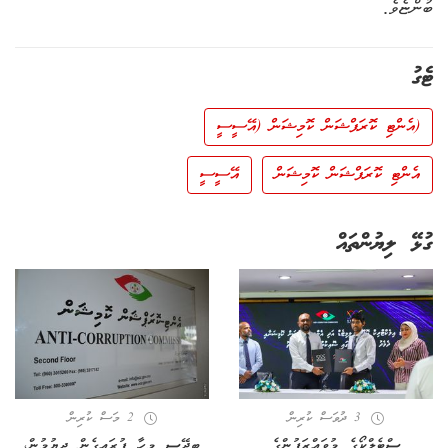
ބުންޏެވެ.
ޓެގު
(އެންޓި ކޮރަޕްޝަން ކޮމިޝަން (އޭސީސީ
އެންޓި ކޮރަޕްޝަން ކޮމިޝަން
އޭސީސީ
ގުޅޭ ލިޔުންތައް
3 ދުވަސް ކުރިން
2 މަސް ކުރިން
ސްޓެލްކޯގެ މުވައްޒަފުންގެ
ބިދޭސީ މީހާ ފުރައިގެން ދިޔުމުން،