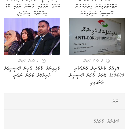
ނަޒާހަތްތެރިކަން އިތުރުކުރަން
އޭނާގެ ނަމުގައި މުސާރަ ނަގައި ބޮޑު
އޭސީސީގެ އެހީތެރިކަން
ހިޔާނާތެއް ހިންގައިފި
3 މަސް ކުރިން
1 އަހރު ކުރިން
ޕޮޕިއުލާ ކުންފުނިން ލޯންޑާކުރި
ކްރިމިނަލް ކޯޓުގެ ގާޒީން އޭސީސީއަށް
150،000 ޑޮލަރު ހޯދަން އޭސީސީން
ހާޒިރުކޮށް ބަޔާން ނަގަނީ
އަންގައިފި