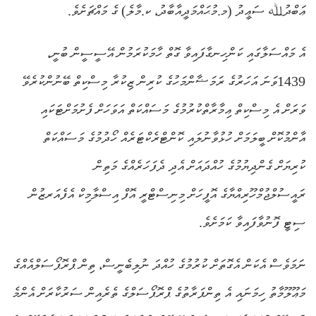
ޢަބްދުﷲ ސަޢީދު (މ.މުޙައްމަދީއާބާދު، ކ.މާލެ) ގެ މައްޗަށެވެ.
އެ މައްސަލާގައި ކަންހިނގާފައިވާ ގޮތް ހާމަކުރަމުން އޭސީސީން ބުނީ،
1439ވަނަ އަހަރުގެ ރަމަޟާންމަހުގެ ކުރިން ޒިކުރާ މިސްކިތް ބޭނުންކުރެވޭ
ވަރަށް އެ މިސްކިތް ޢިމާރާތްކުރުމުގެ މަސައްކަތް އަވަހަށް ފެށުމަށްޓަކައި
އާންމުކޮށް ބީލަމަށް ހުޅުވާނުލައި ކޮންޓްރެކްޓަރެއް ހޯދުމުގެ މަސައްކަތް
ކުރިޔަށް ގެންދިޔުމުގެ ހުއްދައަށް އެދި ދެފަހަރެއްގެ މަތިން
ރައީސުލްޖުމްހޫރިއްޔާގެ އޮފީހަށް މިނިސްޓްރީ އޮފް އިސްލާމިކް އެފެއަރޒުން
ސިޓީ ފޮނުވާފައިވާ ކަމަށެވެ.
ނަމަވެސް އެކަން އެގޮތަށް ކުރުމުގެ ހުއްދަ ނުލިބެނީސް، ތިން ޕްރޮޕޯސަލްއެއްގެ
މަޢޫލޫމާތު ހިމަނައި އެ ތިންފަރާތުގެ ޕްރޮޕޯސަލްގެ ތެރެއިން ސަރުކާރަށް އެންމެ