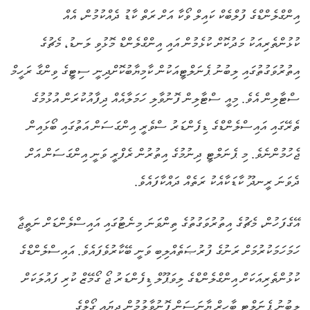
އިންގްލެންޑްގެ ފުލްބެކް ކައިލް ވޯކާ އަށް ރަތް ކާޑު ދެއްކުމުން، އެއް
ކުޅުންތެރިއަކު މަދުކޮށް ކުޅެމުން އައި އިންގްލެންޑް މޮޅުވި ލަނޑު، މެޗުގެ
އިތުރުވަގުތުގައި ލިބުނު ޕެނަލްޓީއަކުން ކާމިޔާބުކޮށްދިނީ ސިޓީގެ ވިންގާ ރަހީމް
ސްޓާލިން އެވެ. މިއީ ސްޓާލިން ފޮނުވާލި ހަމަލާއެއް ދިފާއުކުރަން އުޅުމުގެ
ތެރޭގައި އައިސްލެންޑްގެ ޑިފެންޑަރު ސްވެރީ އިންގަސަން އަތުގައި ބޯޅައިން
ޖެހުމުންނެވެ. މި ޕެނަލްޓީ ދިނުމުގެ އިތުރުން ރެފްރީ ވަނީ އިންގަސަން އަށް
ދެވަނަ ރީނދޫ ކާޑަކާއެކު ރަތެއް ދައްކާފައެވެ.
އޭގެފަހުން، މެޗުގެ އިތުރުވަގުތުގެ ތިންވަނަ މިނެޓުގައި އައިސްލެންޑަށް ނަތީޖާ
ހަމަހަމަކުރުމަށް ރަނުގެ ފުރުޞަތެއްލިބި ވަނީ ބޭކާރުވެފައެވެ. އައިސްލެންޑްގެ
ކުޅުންތެރިއަކަށް އިންގްލެންޑްގެ ލިވަޕޫލް ޑިފެންޑަރު ޖޯ ގޯމޭޒް ކުރި ފައުލަކަށް
ލިބުނު ޕެނަލްޓީ ބާހީރް ޔާނަސަން ފޮނުވާލުމުން ދިޔައީ ގޯލްގެ