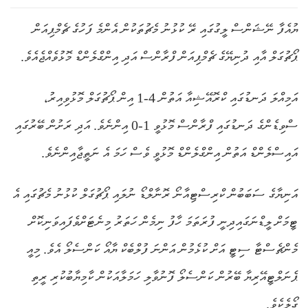
ޔުއެފާ ނޭޝަންސް ލީގުގައި ރޭ ކުޅުނު މެޗުތަކުން އެންމެ ފަހުގެ ޗެމްޕިއަން
ޕޯޗުގަލް އާއި ދުނިޔޭގެ ޗެމްޕިއަން ފްރާންސް އަދި އިންގްލެންޑް މޮޅުވެއްޖެއެވެ.
އަމިއްލަ ދަނޑުގައި ކްރޮއޭޝިއާ އަތުން 4-1 އިން ޕޯޗުގަލް މޮޅުވިއިރު،
ސްވިޑެންގެ ދަނޑުގައި ފްރާންސް މޮޅުވީ 1-0 އިންނެވެ. އަދި ރަށުން ބޭރުގައި
އައިސްލެންޑް އަތުން އިންގްލެންޑް މޮޅުވީ ވެސް ހަމަ އެ ނަތީޖާއިންނެވެ.
އަނިޔާގެ ސަބަބުން ކްރިސްޓިއާނޯ ރޮނާލްޑޯ ނުލައި ޕޯޗުގަލް ކުޅުނު މެޗުގައި އެ
ޓީމަށް ލީޑްނަގައިދިނީ ފުރަތަމަ ހާފު ނިމެން ހަތަރު މިނެޓަށްވެފައިވަނިކޮށް
މެންޗެސްޓާ ސިޓީ އަށް ކުޅެމުން އަންނަ ފުލްބެކް ޔާއޯ ކަންސެލޯ އެވެ. މިއީ
ޕެނަލްޓީއޭރިޔާ ބޭރުން ކަންސެލޯ ފޮނުވާލި ހަމަލާއަކުން ކާމިޔާބުކުރި ރީތި
ގޯލެކެވެ.