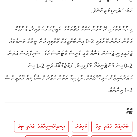
ހުރަސްދަނޑިމަތިންނެވެ.
މި މުބާރާތުގައި ރޭ ކުޅުނު ބައެއް މެޗުތަކުގެ ނަތީޖާއަށް ބަލާއިރު، ޑެންމާކް
އަތުން ރަށުން ބޭރުގައި 2-0 އިން ބެލްޖިއަމް މޮޅުވިއިރު އެ ޓީމުގެ ލަނޑުތައް
ޖަހައިދިނީ ޖޭސަން ޑެނާޔާ އާއި ޑްރީސް މާޓެންސް އެވެ. ސައިޕްރަސް އަތުން
2-0 އިން މޮންޓެނީގްރޯ މޮޅުވިއިރު، ލަގްޒެމްބޯގް ވަނީ 2-1 އިން
އަޒަރުބައިޖާން ބަލިކޮށްފައެވެ. އާމީނިއާ އަތުން އުތުރު މެސެޑޯނިއާ މޮޅުވީ ވެސް
2-1 އިންނެވެ.
ޓެގު
ބެލްޖިއަމް ގައުމީ ޓީމް
ކުޅިވަރު
އިނގިރޭސިވިލާތުގެ ގައުމީ ޓީމް