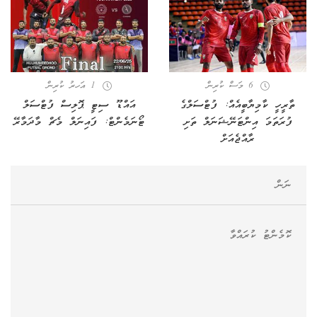
6 މަސް ކުރިން
1 އަހރު ކުރިން
ތާރީހީ ކާމިޔާބީއެއް: ފުޓްސަލްގެ
އައްޑޫ ސިޓީ ޕޮލިސް ފުޓްސަލް
ފުރަތަމަ އިންޓަނޭޝަނަލް ތަށި
ޓޯނަމެންޓް: ފައިނަލް މެޗް މާދަމާރޭ
ރާއްޖެއަށް