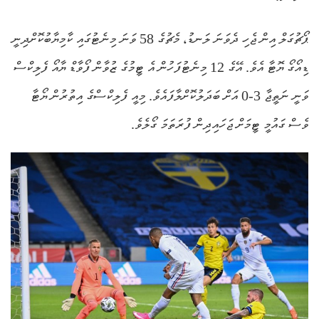
ޕޯޗުގަލް އިން ޖެހި ދެވަނަ ލަނޑު، މެޗުގެ 58 ވަނަ މިނެޓުގައި ކާމިޔާބުކޮށްދިނީ
ޑިއޯގޯ ޔޮޓާ އެވެ. އޭގެ 12 މިނެޓުފަހުން އެ ޓީމުގެ ޒުވާން ފޯވާޑް ޔާއޯ ފެލިކްސް
ވަނީ ނަތީޖާ 3-0 އަށް ބަދަލުކޮށްލާފައެވެ. މިއީ ފެލިކްސްގެ އިތުރުން ޔޯޓާ
ވެސް ގައުމީ ޓީމަށް ޖަހައިދިން ފުރަތަމަ ގޯލެވެ.