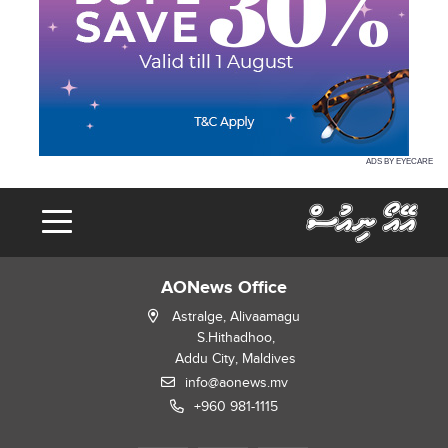
ADS BY EYECARE
AONews Office
Astralge, Alivaamagu
S.Hithadhoo,
Addu City, Maldives
info@aonews.mv
+960 981-1115