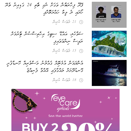
ފޭދޫ ފިހާރައަކުން ވަގަށް ނެގި ތަކެތި 24 ގަޑިއިރު ތެރޭ
ހޯދައި ދެ މީހަކު ހައްޔަރުކޮށްފި
21 ދުވަސް ކުރިން
ސަވާހެލި، އައްޑޫ ސިޓީގެ އިހްތިސާސުން ވަކިކުރުމަށް
ރައީސް ނިންމަވައިފި
15 ދުވަސް ކުރިން
އެންދަމަން އުޅެނިކޮށް ގެއްލުނު މަސްވެރިޔާ ހޮނޑާފުށީ
ގޮނޑުދޮށަށް ލައްގާފައި އޮއްވާ ފެނިއްޖެ
18 ދުވަސް ކުރިން