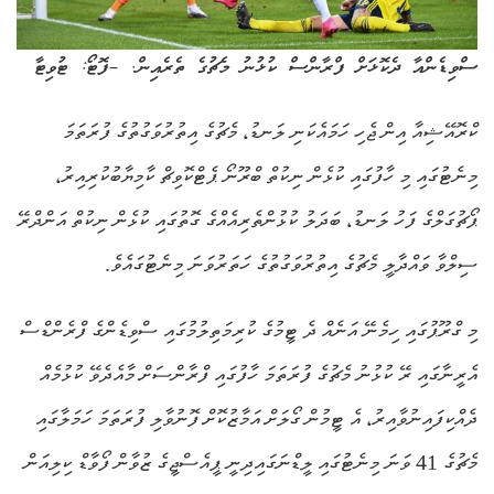
ސްވިޑެންއާ ދެކޮޅަށް ފްރާންސް ކުޅުނު މެޗުގެ ތެރެއިން. –ފޮޓޯ: ޓުވިޓާ
ކްރޮއޭޝިއާ އިން ޖެހި ހަމައެކަނި ލަނޑު، މެޗުގެ އިތުރުވަގުތުގެ ފުރަތަމަ
މިނެޓުގައި މި ހާފުގައި ކުޅެން ނިކުތް ބްރޫނޯ ޕެޓްކޮވިޗް ކާމިޔާބުކުރިއިރު،
ޕޯޗުގަލްގެ ފަހު ލަނޑު، ބަދަލު ކުޅުންތެރިއެއްގެ ގޮތުގައި ކުޅެން ނިކުތް އަންދްރޭ
ސިލްވާ ވައްދާލީ މެޗުގެ އިތުރުވަގުތުގެ ހަތަރުވަނަ މިނެޓުގައެވެ.
މި ގްރޫޕުގައި ހިމެނޭ އަނެއް ދެ ޓީމުގެ ކުރިމަތިލުމުގައި ސްވިޑެންގެ ފްރެންޑްސް
އެރީނާގައި ރޭ ކުޅުނު މެޗުގެ ފުރަތަމަ ހާފުގައި ފްރާންސަށް މާއެދެވޭ ކުޅުމެއް
ދެއްކިފައިނުވާއިރު، އެ ޓީމުން ގޯލަށް އަމާޒުކޮށް ފޮނުވާލި ފުރަތަމަ ހަމަލާގައި
މެޗުގެ 41 ވަނަ މިނެޓުގައި ލީޑްނަގައިދިނީ ޕީއެސްޖީގެ ޒުވާން ފޯވާޑް ކިލިއަން