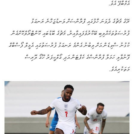
އެމްބާޕޭ އެވެ.
ރޭގެ މެޗުގެ ދެވަނަ ހާފުގައި ފްރާންސަށް ލަނޑުޖަހާނެ ރަނގަޅު
ފުރުޞަތުތަކެއްލިބި ބޭކާރުވެފައިވާއިރު، މެޗުގެ ބޮޑުބައި ކޮންޓްރޯލްކޮށްގެން
ކުޅުނު ސްވިޑެން އަށް ލިބުނު އެންމެ ރަނގަޅު ފުރުޞަތުގައި އެމީލް ފޯސްބާގް
ފޮނުވާލި ހަމަލާ ފްރާންސްގެ ކެޕްޓަން އަދި ގޯލްކީޕަރު ހޫގޯ ލޮރިސް
މަތަކުރިއެވެ.