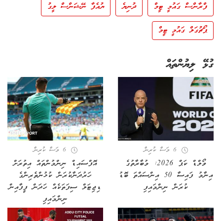
ފްރާންސް ގައުމީ ޓީމް
ދުނިޔެ
ޔުއެފާ ނޭޝަންސް ލީގު
ޕޯޗުގަލް ގައުމީ ޓީމް
ގުޅޭ ލިޔުންތައް
6 މަސް ކުރިން
6 މަސް ކުރިން
ވޯލްޑް ކަޕް 2026: މުބާރާތުގެ
އޮފްސައިޑް ނިންމުންތައް އިތުރަށް
އިނާމު ފައިސާ 50 އިންސައްތަ ބޮޑު
ހަރުދަނާކުރަން ކުޅުންތެރިންގެ
ކުރަން ނިންމައިފި
ޑިޖިޓަލް ސިފަތަކެއް ހަދަން ފީފާއިން
ނިންމައިފި