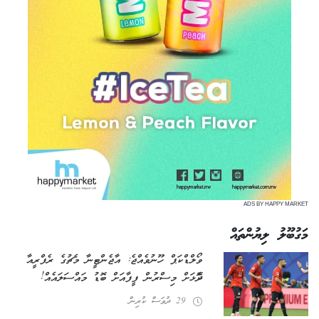
ADS BY HAPPY MARKET
މަގުބޫލު ލިޔުންތައް
ވޯލްޑް ކަޕް ހޫނުވެއްޖެ: އާޖެންޓީނާ މެޗުގެ ރެފްރީއާ
ދެކޮޅަށް މިސްރުން ފީފާއަށް ބޮޑު މައްސަލައެއް!
29 ދުވަސް ކުރިން