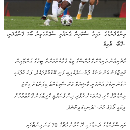
އިންގްލެންޑްގެ ރަހީމް ސްޓާލިން ޕެނަލްޓީ ސްޕޮޓްމަތީން ބޯޅަ ފޮނުވާލަނީ.
–ފޮޓޯ: ޓުވިޓާ
މެޗުނިމެން ދަނިކޮށް ފްރާންސްގެ ލީޑް ފުޅާކުރުމަށް އެ ޓީމުގެ އެންޓޮއިން
ގްރީޒްމަން އަށް ރަނުގެ ފުރުޞަތެއްލިބި ވަނީ ބޭކާރުވެފައެވެ. ފަހު ހާފުގައި
ކުޅެން ނިކުތް އެންތަނީ މާޝިއަލް އަށް ސްވިޑެންގެ ޑިފެންޑަރު ވިކްޓަ
ލިންޑެލޮފް ކުރި ފައުލަކަށް ރެފްރީ ދިން ޕެނަލްޓީ ގްރީޒްމަން ފޮނުވާލުމުން
ދިޔައީ ގޯލްގެ ހުރަސްދަނޑިމަތިންނެވެ.
އައިސްލެންޑްގެ ދަނޑުގައި ރޭ ކުޅުނު މެޗުގެ 70 ވަނަ މިނެޓުގައި