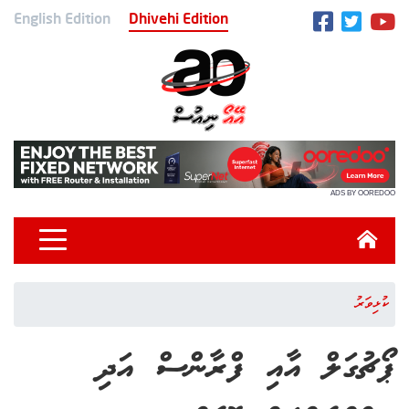
English Edition
Dhivehi Edition
ADS BY OOREDOO
ކުޅިވަރު
ޕޯޗުގަލް އާއި ފްރާންސް އަދި