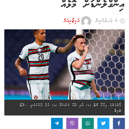
އިންގްލެންޑަށް މޮޅެއް
6 އަހރު ކުރިން
އެޑިޓޯރިއަލް
ޕޯޗުގަލްގެ ޑިއޯގޯ ޔޮޓާ (ކ) އާއި ޔާއޯ ކަންސެލޯ (ވ) އުފާ ފާޅުކުރަނީ. --ފޮޓޯ:
ޓުވިޓާ