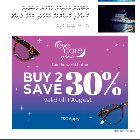
އެންދަމަން އުޅެނިކޮށް ގެއްލުނު މަސްވެރިޔާ
ހޮނޑާފުށީ ގޮނޑުދޮށަށް ލައްގާފައި އޮއްވާ ފެނިއްޖެ
18 ދުވަސް ކުރިން
ADS BY EYECARE