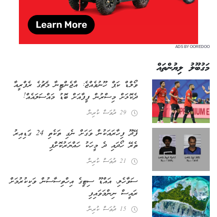
ADS BY OOREDOO
މަގުބޫލު ލިޔުންތައް
ވޯލްޑް ކަޕް ހޫނުވެއްޖެ: އާޖެންޓީނާ މެޗުގެ ރެފްރީއާ
ދެކޮޅަށް މިސްރުން ފީފާއަށް ބޮޑު މައްސަލައެއް!
29 ދުވަސް ކުރިން
ފޭދޫ ފިހާރައަކުން ވަގަށް ނެގި ތަކެތި 24 ގަޑިއިރު
ތެރޭ ހޯދައި ދެ މީހަކު ހައްޔަރުކޮށްފި
21 ދުވަސް ކުރިން
ސަވާހެލި، އައްޑޫ ސިޓީގެ އިހްތިސާސުން ވަކިކުރުމަށް
ރައީސް ނިންމަވައިފި
15 ދުވަސް ކުރިން