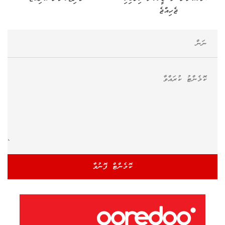
ޖެހިއްޖެ