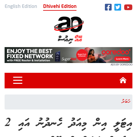
English Edition
Dhivehi Edition
ADS BY OOREDOO
ޚަބަރު
އިޓަލީ އިން މިއަދު ހެނދުނު އައި 2