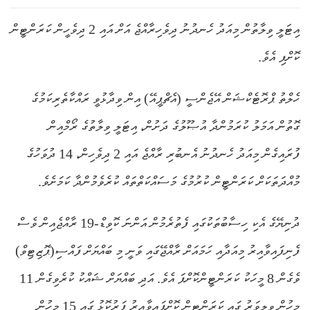
އިޓަލީ ވިލާތުން މިއަދު ހެނދުނު ދިވެހިރާއްޖެ އަށް އައި 2 ދިވެހީން ކަރަންޓީން
ކޮށްފި އެވެ.
ހެލްތު ޕްރޮޓެކްޝަން އޭޖެންސީ (އެޗްޕީއޭ) އިން ވިދާޅުވީ ރައްކާތެރިކަމުގެ
ގޮތުން އަމަލު ކުރަމުންދާ އުޞޫލުގެ ދަށުން، އިޓަލީ ވިލާތުގެ ރޯމްއިން
ފުރައިގެން މިއަދު ހެނދުނު އެނބުރި ރާއްޖެ އައި 2 ދިވެހިން، 14 ދުވަހުގެ
މުއްދަތަކަށް ކަރަންޓީން ކުރުމުގެ މަސައްކަތްތައް ކުރެވެމުންދާ ކަމަށެވެ.
ދުނިޔޭގެ އެކި ހިސާބުތަކުގައި ފެތުރެމުން އަންނަ ކޮވިޑް-19 ރާއްޖެއިން ވެސް
ފެނިފައިވާއިރު މިއަދާއި ހަމައަށް ރާއްޖޭގައި ވަނީ މި ބައްޔަށް ފައްސި(ޕޮޒިޓިވް)
ވެގެން 8 މީހަކު ކަރަންޓީންކޮށްފަ އެވެ. އަދި ބައްޔަށް ޝައްކު ކުރެވިގެން 11
މީހުން ވިލިވަރު ގައި ކަރަންޓީން ކޮށްފައިވާއިރު ފަރުކޮޅު ގައި 15 މީހުން