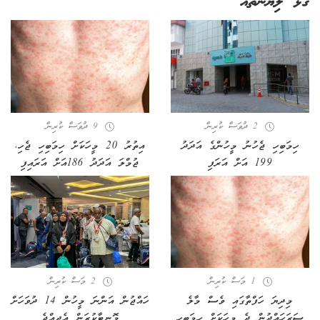
ގުޅޭ ލިޔުންތައް
2 ދުވަސް ކުރިން
9 ދުވަސް ކުރިން
ހިމަބިހި ޖެހުނު މީހުންގެ އަދަދު
އިތުރު 20 މީހަކަށް ހިމަބިހި ޖެހި،
199 އަށް އަރަފި
ޖުމްލަ އަދަދު 186އަށް އަރައިފި
1 މަސް ކުރިން
2 މަސް ކުރިން
މިދިޔަ ހަފްތާގައި ވެސް މާލެ
ހައްޖުން އަންނަ މީހުން 14 ދުވަހަށް
ސަރަހައްދުން ދެ މީހަކަށް ހިމަބިހި
މޮނިޓާކުރަން އެދިއްޖެ