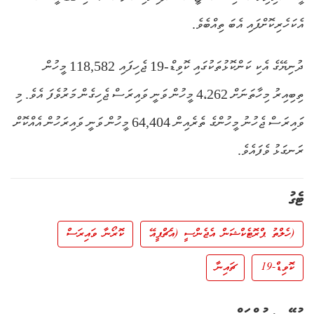
އެކަހެރިކޮށްފައި އެބަ ތިއްބެވެ.
ދުނިޔޭގެ އެކި ކަންކޮޅުތަކުގައި ކޮވިޑް-19 ޖެހިފައި 118,582 މީހުން
ތިބިއިރު މިހާތަނަށް 4،262 މީހުން ވަނީ ވައިރަސް ޖެހިގެން މަރުވެފަ އެވެ. މި
ވައިރަސް ޖެހުނު މީހުންގެ ތެރެއިން 64,404 މީހުން ވަނީ ވައިރަހުން އެއްކޮށް
ރަނގަޅު ވެފައެވެ.
ޓެގު
(ހެލްތު ޕްރޮޓެކްޝަން އެޖެންސީ (އެޗްޕީއޭ
ކޮރޯނާ ވައިރަސް
ކޮވިޑް-19
ޗައިނާ