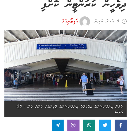
ދިވެހީން ކަރަންޓީން ކޮށްފި
6 އަހރު ކުރިން
އެޑިޓޯރިއަލް
ވެލާނާ އިންޓަނޭޝަނަލް އެއާޕޯޓްގެ އިންޓަނޭޝަނަލް ޓާމިނަލަށް ވަންނަ ތަން - ފޮޓޯ:
އަވަސް