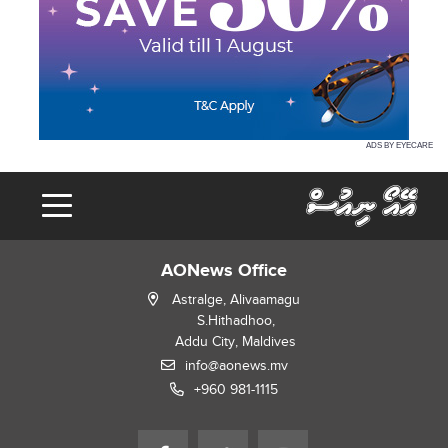
ADS BY EYECARE
AONews Office
Astralge, Alivaamagu
S.Hithadhoo,
Addu City, Maldives
info@aonews.mv
+960 981-1115