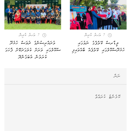
7 އަހރު ކުރިން
7 އަހރު ކުރިން
ލީޑާރސް ކޭމްޕްގެ ނަމުގައި
މުދައްރިސުންގެ ދުވަސް ހުޅުދޫ
ހުޅުދޫސްކޫލްގައި ކޭމްޕެއް ބާއްވައިފި
ސްކޫލްގައި ވަރަށް ކުލަގަދަކޮށް ފާހަގަ
ކުރަމުން އެބަގެންދޭ