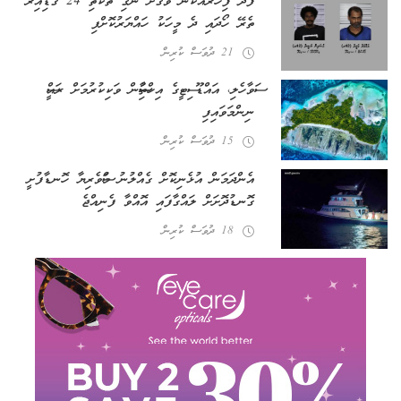
ފޭދޫ ފިހާރައަކުން ވަގަށް ނެގި ތަކެތި 24 ގަޑިއިރު
ތެރޭ ހޯދައި ދެ މީހަކު ހައްޔަރުކޮށްފި
21 ދުވަސް ކުރިން
ސަވާހެލި، އައްޑޫ ސިޓީގެ އިހްތިސާސުން ވަކިކުރުމަށް ރައީސް
ނިންމަވައިފި
15 ދުވަސް ކުރިން
އެންދަމަން އުޅެނިކޮށް ގެއްލުނު މަސްވެރިޔާ ހޮނޑާފުށީ
ގޮނޑުދޮށަށް ލައްގާފައި އޮއްވާ ފެނިއްޖެ
18 ދުވަސް ކުރިން