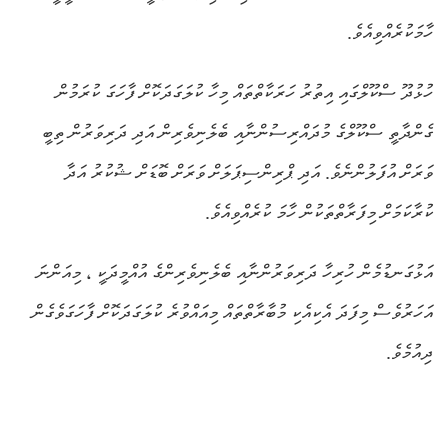
ހާމަކުރެއްވިއެވެ.
ހުޅުދޫ ސްކޫލްގައި އިތުރު ހަރަކާތްތައް މިހާ ކުލަގަދަކޮށް ފާހަގަ ކުރަމުން
ގެންދާތީ ސްކޫލްގެ މުދައްރިސުންނާއި ބެލެނިވެރިން އަދި ދަރިވަރުން ތިބީ
ވަރަށް އުފަލުންނެވެ. އަދި ޕްރިންސިޕަލަށް ވަރަށް ބޮޑަށް ޝުކުރު އަދާ
ކުރާކަމަށް މިފަރާތްތަކުން ހާމަ ކުރެއްވިއެވެ.
އަޅުގަނޑުމެން ހުރިހާ ދަރިވަރުންނާއި ބެލެނިވެރިންގެ އުއްމީދަކީ ، މިއަންނަ
އަހަރުވެސް މިފަދަ އެކިއެކި މުބާރާތްތައް މިއައްވުރެ ކުލަގަދަކޮށް ފާހަގަވެގެން
ދިއުމެވެ.