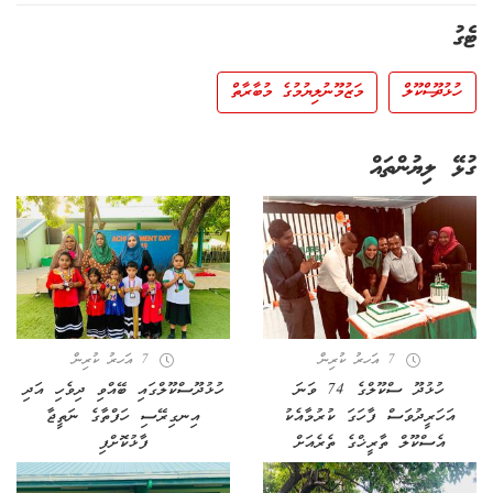
ޓެގު
ހުޅުދޫ ސްކޫލް
މަޒުމޫނުލިޔުމުގެ މުބާރާތް
ގުޅޭ ލިޔުންތައް
7 އަހރު ކުރިން
7 އަހރު ކުރިން
ހުޅުދޫ ސްކޫލްގެ 74 ވަނަ
ހުޅުދޫސްކޫލްގައި ބޭއްވި ދިވެހި އަދި
އަހަރީދުވަސް ފާހަގަ ކުރުމާއެކު
އިނގިރޭސި ހަފްތާގެ ނަތީޖާ
އެސްކޫލް ތާރީޚްގެ ތެރެއަށް
ފާޅުކޮށްފި