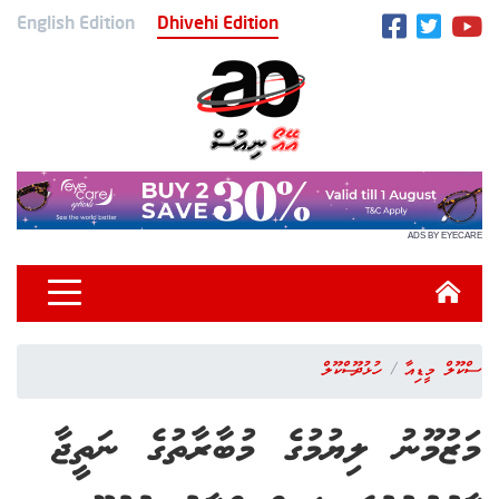
English Edition
Dhivehi Edition
ADS BY EYECARE
ސްކޫލް މީޑިއާ
ހުޅުދޫ ސްކޫލް
މަޒުމޫނު ލިޔުމުގެ މުބާރާތުގެ ނަތީޖާ