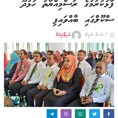
ފާޅުކުރުމުގެ ރަސްމިއްޔާތު ހުޅުދޫ
ސްކޫލްގައި ބާއްވައިފި
7 އަހރު ކުރިން
އެޑިޓޯރިއަލް