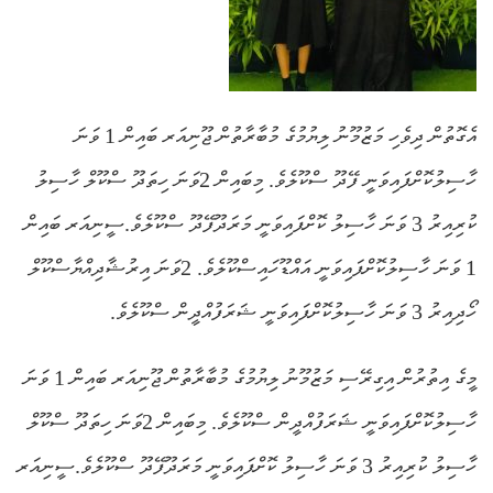
އެގޮތުން ދިވެހި މަޒުމޫނު ލިޔުމުގެ މުބާރާތުން ޖޫނިއަރ ބައިން 1 ވަނަ
ހާސިލުކޮށްފައިވަނީ ފޭދޫ ސްކޫލެވެ. މިބައިން 2ވަނަ ހިތަދޫ ސްކޫލް ހާސިލު
ކުރިއިރު 3 ވަނަ ހާސިލު ކޮށްފައިވަނީ މަރަދޫފޭދޫ ސްކޫލެވެ.ސީނިއަރ ބައިން
1 ވަނަ ހާސިލުކޮށްފައިވަނީ އައްޑޫހައިސްކޫލެވެ. 2ވަނަ އިރުޝާދިއްޔާސްކޫލް
ހޯދިއިރު 3 ވަނަ ހާސިލުކޮށްފައިވަނީ ޝަރަފުއްދީން ސްކޫލެވެ.
މީގެ އިތުރުން އިގިރޭސި މަޒުމޫނު ލިޔުމުގެ މުބާރާތުން ޖޫނިއަރ ބައިން 1 ވަނަ
ހާސިލުކޮށްފައިވަނީ ޝަރަފުއްދީން ސްކޫލެވެ. މިބައިން 2ވަނަ ހިތަދޫ ސްކޫލް
ހާސިލު ކުރިއިރު 3 ވަނަ ހާސިލު ކޮށްފައިވަނީ މަރަދޫފޭދޫ ސްކޫލެވެ.ސީނިއަރ