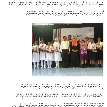
ބައިން 1 ވަނަ ހާސިލުކޮށްފައިވަނީ އައްޑޫހައިސްކޫލެވެ. 2ވަނަ ފޭދޫ ސްކޫލް
ހޯދިއިރު 3 ވަނަ ހާސިލުކޮށްފައިވަނީ އިރުޝާދިއްޔާ ސްކޫލެވެ.
މި މުބާރާތުގެ މަޤުސަދަކީ ދަރިވަރުންގެ ހިތްތަކުގައި ބަހަށް އޮތްނަ
ޝައުގުވެރިކަން އިތުރުކޮށް އައްޑޫ ސްކޫލްތަކުގެ މެދުގައި އެކުވެރިކަން
އާލާކުރުންކަމަށް ހުޅުދޫސްކޫލްގެ ޕްރިންސިޕަލް ނާޒުނީން ޢަބްދުﷲދީދީ