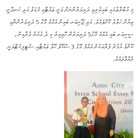
މި މުބާރާތުގައި ބައިވެރިވި ދަރިވަރުންނަށް ވަނީ ތައްޓާއި މެޑަލް އަދި ހަނދާނީ
ލިޔުން ހަވާލު ކޮށްފައެވެ. އަދި ޖޫނިއަރ ބައިން އެއްމެ މޮޅު 5 ދަރިވަރުންނާއި
ސީނިއަރ ބައި އެއްމެ މޮޅު5 ދަރިވަރުން ހޮވިއިރު މި ދެ އުމުރު ފުރާއިން ،
ކޮންމެ އުމުރު ފުރާއަކުން އެއްމެ މޮޅު 3 ސްކޫލް ހޮވާ ތައްޓާއި ސެޓިފިކެޓްވަނީ
ދެއްވާފައެވެ.