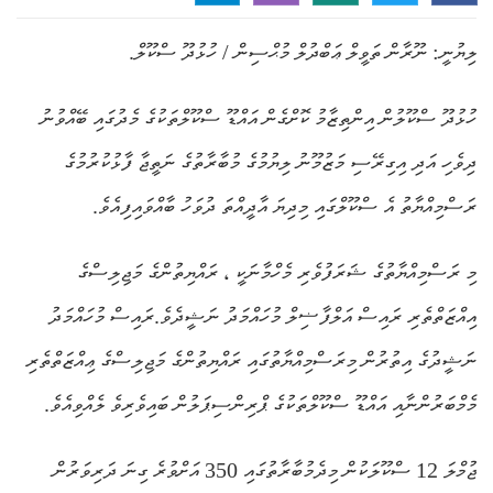
ލިޔުނީ: ނޫރާން ތަވީލް ޢަބްދުލް މުޙްސިން / ހުޅުދޫ ސްކޫލް.
ހުޅުދޫ ސްކޫލުން އިންތިޒާމު ކޮށްގެން އައްޑޫ ސްކޫލްތަކުގެ މެދުގައި ބޭއްވުނު
ދިވެހި އަދި އިގިރޭސި މަޒުމޫނު ލިޔުމުގެ މުބާރާތުގެ ނަތީޖާ ފާޅުކުރުމުގެ
ރަސްމިއްޔާތު އެ ސްކޫލްގައި މިދިޔަ އާދީއްތަ ދުވަހު ބާއްވައިފިއެވެ.
މި ރަސްމިއްޔާތުގެ ޝަރަފުވެރި މެހްމާނަކީ ، ރައްޔިތުންގެ މަޖިލިސްގެ
އިއްޒަތްތެރި ރައިސް އަލްފާޟިލް މުހައްމަދު ނަޝީދެވެ.ރައިސް މުހައްމަދު
ނަޝީދުގެ އިތުރުން މިރަސްމިއްޔާތުގައި ރައްޔިތުންގެ މަޖިލިސްގެ ޢިއްޒަތްތެރި
މެމްބަރުންނާއި އައްޑޫ ސްކޫލްތަކުގެ ޕްރިންސިޕަލުން ބައިވެރިވެ ލެއްވިއެވެ.
ޖުމްލަ 12 ސްކޫލަކުން މިދެމުބާރާތުގައި 350 އަށްވުރެ ގިނަ ދަރިވަރުން