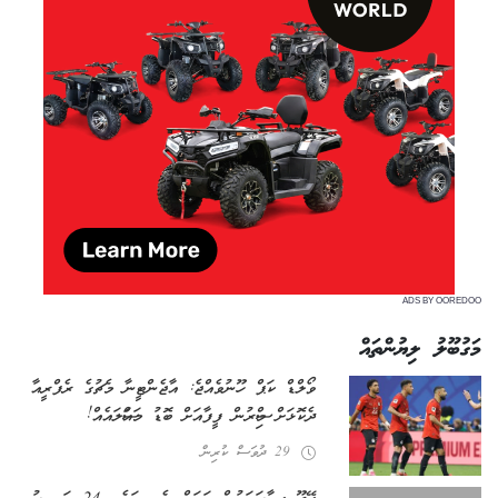
ADS BY OOREDOO
މަގުބޫލު ލިޔުންތައް
ވޯލްޑް ކަޕް ހޫނުވެއްޖެ: އާޖެންޓީނާ މެޗުގެ ރެފްރީއާ
ދެކޮޅަށް މިސްރުން ފީފާއަށް ބޮޑު މައްސަލައެއް!
29 ދުވަސް ކުރިން