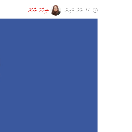
11 އަހރު ކުރިން
ޝިމްލާ އަހްމަދު