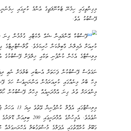
މިގިންތީގައި ހިމެނޭ ޓެކްނޮލަޖީގެ އެންމެ ކުރީގައި ހިމެނެނީ 
ފޭސްބުކު އެވެ.
ފޭސްބުކް އޮންލައިން ޝެއާ މާކެޓާއި ގުޅުމުން ގިނަ ފަރ
ކުރިއަށް ދެމިލާނެ ގާބިލުކަން ހުރިކަމެވެ. ވޯލްސްޓްރީޓްގެ ގ
މިލިސްޓްގެ އެހެން ކުންފުނި ތަކާއި ޚިލާފަށް ފޭސްބުކުގެ އާމ
ނަމަވެސް ފޭސްބުކުން ފަހަތަށް އެނބުރި ބެލުމަށް ނެތި ދިޔައ
މިހާ ބާރު މިނެއްގައި ކުރިއަރަމުން އަންނަނީވެސް ހަމަ ފޭސް
މިންވަރަށް ވުރެ ގިނަ އާމްދަނީއެއް މިހާރު ފޭސްބުކުން ހޯދާ
މިލިސްޓްގައި އެޕްލ
ނުވެއެވެ. އެމީހުންގެ އާމްދަނީ
ގަބޫލު ކުރާގޮތުގައި އެޕަލްގެ މުސްތަގުބަލް އެހާރަނގަޅެއް ނޫ