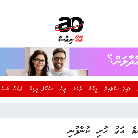
ލައިފް ސްޓައިލް
މީހުން
ވާހަކަ
ދީން
ސްކޫލް މީޑިއާ
ދެކުނު ބަސް
މެ އަގު ހުރި ކުންފުނި