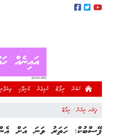
ADS BY AIMS
ޚަބަރު
ރިޕޯޓް
ކުޅިވަރު
މުނިފޫހި
ވިޔަފާރި
ފީޗަރ ލިޔުން
ރިޕޯޓް
ފޭސްބުކް؛ ހަތަރު ވަނަ އަށް އެން