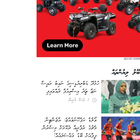
ADS BY OOR
ބޫލު ލިޔުންތައް
ހުޅުދޫ ޑަބްލިޔުޑީސީގެ ނައިބު ރައީސާ
ނަޖާ ވަހީދު އިސްތިއުފާ ދެއްވައިފި
1 މަސް ކުރިން
ވޯލްޑް ކަޕް ހޫނުވެއްޖެ: އާޖެންޓީނާ
މެޗުގެ ރެފްރީއާ ދެކޮޅަށް މިސްރުން
ފީފާއަށް ބޮޑު މައްސަލައެއް!