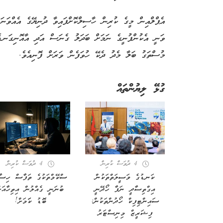
އެޕްލްއިން މީގެ ކުރިން ހާސިލްކޮށްފައިވާ ދުނިޔޭގެ އެއްވަނަ 
ވަނީ އެކުންފުނީގެ ނަމަށް ބަދަލު ގެނަސް އަދި އާއޮނިގަނޑެއް
މުސްތަގު ބަލާ މެދު ދެކޭ ހުވަފެން ވަރަށް ފޮނިއެވެ.
ގުޅޭ ލިޔުންތައް
4 ދުވަސް ކުރިން
4 ދުވަސް ކުރިން
ކަނޑުގެ ވަސީލަތްތަކުން
ސްކޭމްތަކުގެ ތަފާސް ހިސާ
އިގްތިސާދީ ނަފާ ހޯދޭނީ
ބުނަނީ ގެއްލުން އިތިހާއަށ
ސައިންޓިފިކް ހޯދުންތަކުން:
ބޮޑު ކަަމަށް!
ފިޝަރީޒް މިނިސްޓަރު