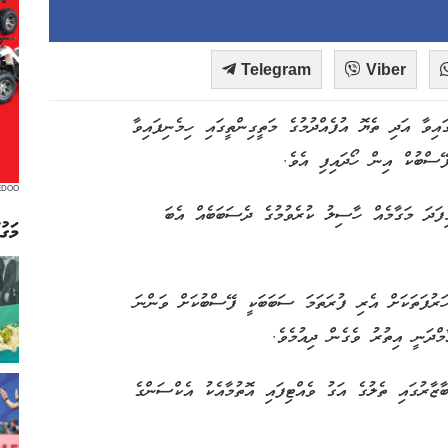
Telegram
Viber
އިވާ އަދި ތެޔޮ އުފެއްދުމުގެ މަތީގިންތީގައި ހިމެނިފައިވާ
ޭސްބުކް އިން ހޯދައިފި އެވެ.
EDOO
ފަދަ މަގާމެއް ހާސިލު ކުރެވުމުގެ ދެސަބަބެއް އެބަ
މަގު
ަރުފަތަކަށް އެރި ފުރަތަމަ ސަބަބަކީ ފޭސްބުކަށް ވަންނަ
މްދަނީ އިތުރު ވެގެން ދިއުމެވެ.
ޒާރުގައި ތެލުގެ އަގު ވެއްޓިފައި އޮތުމާއެކު އެކްސަންގެ