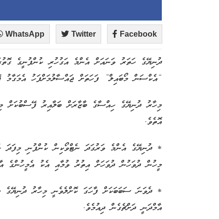
WhatsApp
Twitter
Facebook
ދުނިޔޭގެ ހަތަރު ވަނައަށް އެންމެ އަގުހުރި ކުންފުނީގެ ގޮތުގަ
“އެކްސަން މޯބައިލް” ފަހަތަށް ޖައްސާލުމަށްފަހު އެމަގާމު ފ
މިހާރު ދުނިޔޭގެ ހިއްސާގެ ބާޒާރަށް ބަލާއިރު ފޭސްބުކަށް މި
އޮތެވެ.
* ދުނިޔޭގެ އެންމެ ވަރުގަދަ ނެޓްވޯކިން ކުންފުނި މިފަދަ ހ
މީހުން ދުވަހުން ދުވަހަށް އިތުރު ވުމާއި އެކު އެމީހުންގެ އާ
* ދެވަނަ ސަބަބަކަށް ފާހަގަ ކޮށްލެވެނީ މިހާރު ދުނިޔޭގެ ބާ
އާމްދަނީ ދަށްޗެގެން ދިއުމެވެ.