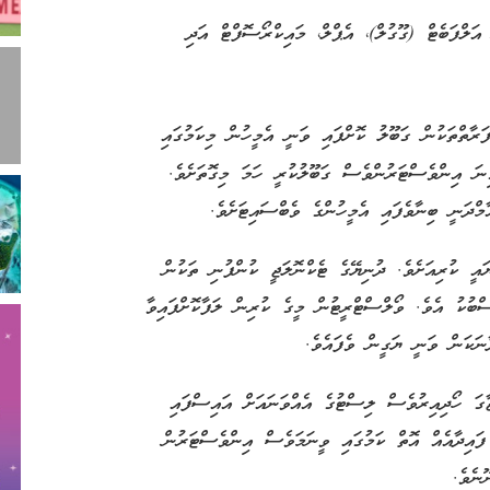
އަލްފަބެޓް (ގޫގުލް)، އެޕްލް، މައިކްރޯސޮފްޓް އަދި
ާތްތަކުން ގަބޫލު ކޮށްފައި ވަނީ އެމީހުން މިކަމުގައި
ިނަ އިންވެސްޓަރުންވެސް ގަބޫލުކުރީ ހަމަ މިގޮތަށެވެ.
ްދަނީ ބިނާވެފައި އެމީހުންގެ ވެބްސައިޓަށެވެ.
ީ ކުރިއަށެވެ. ދުނިޔޭގެ ޓެކްނޮލަޖީ ކުންފުނި ތަކުން
ބުކު އެވެ. ވޯލްސްޓްރީޓުން މީގެ ކުރިން ލަފާކޮށްފައިވާ
ނަކަން ވަނީ ޔަގީން ވެފައެވެ.
ް ކުންފުނިން ވޭތުވެ ދިޔަ 13 އަހަރު ޖާގަ ހޯދިއިރުވެސް ލިސްޓުގެ އެއްވަނައަށް އައިސްފައި
ގައި 200 ބިލިއަން ޑޮލަރުގެ ފައިދާއެއް އޮތް ކަމުގައި ވީނަމަވެސް އިންވެސްޓަރުން
ނެވެ.