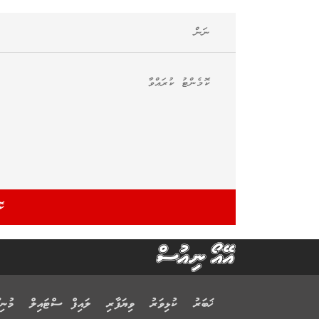
ޚަބަރު
ކުޅިވަރު
ވިޔަފާރި
ލައިފް ސްޓައިލް
މުނިފ