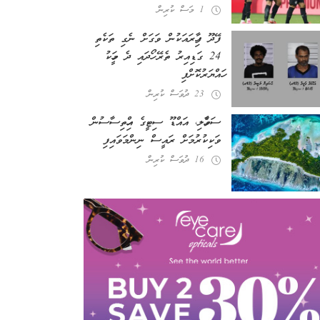
1 މަސް ކުރިން
ފޭދޫ ފިހާރައަކުން ވަގަށް ނެގި ތަކެތި
24 ގަޑިއިރު ތެރޭ ހޯދައި ދެ މީހަކު
ހައްޔަރުކޮށްފި
23 ދުވަސް ކުރިން
ސަވާހެލި، އައްޑޫ ސިޓީގެ އިހްތިސާސުން
ވަކިކުރުމަށް ރައީސް ނިންމަވައިފި
16 ދުވަސް ކުރިން