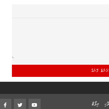
ޫހި
ރިޕޯޓް