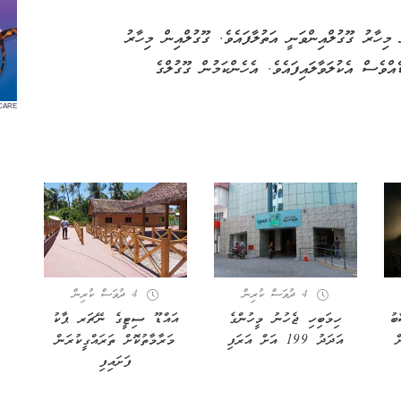
މިހާރު ގޫގުލްއިންވަނީ އަތުލާފައެވެ. ގޫގުލްއިން މިހާރު
ވެސް އެކުލަވާލައިފައެވެ. އެހެންކަމުން ގޫގުލްގެ
CARE
4 ދުވަސް ކުރިން
4 ދުވަސް ކުރިން
ބު
ހިމަބިހި ޖެހުނު މީހުންގެ
އައްޑޫ ސިޓީގެ ނޭޗަރ ޕާކު
ް
އަދަދު 199 އަށް އަރަފި
މަރާމާތުކޮށް ތަރައްގީކުރަން
ފަށައިފި