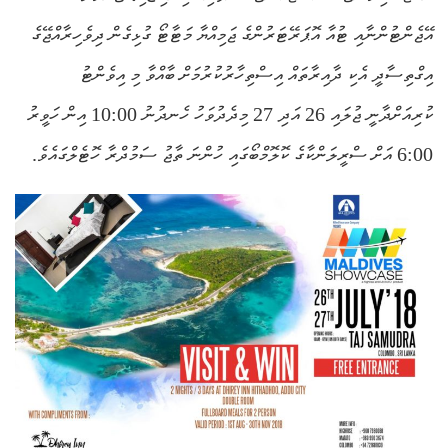
އޭޖެންޓުންނާއި ޓުއާ އޮޕަރޭޓަރުންގެ ޖަމިއްޔާ މަޓާޓޯ ގުޅިގެން ދިވެހިރާއްޖޭގެ
އިގްތިސާދީ އެކި ދާއިރާތައް އިސްތިހާރުކުރުމަށް ބާއްވާ މި އިވެންޓު
ކުރިއަށްދާނީ ޖުލައި 26 އަދި 27 މިދެދުވަހު ހެނދުނު 10:00 އިން ހަވީރު
6:00 އަށް ސްރީލަންކާގެ ކޮލޮމްބޯގައި ހުންނަ ތާޖު ސަމުދްރާ ހޮޓެލްގައެވެ.