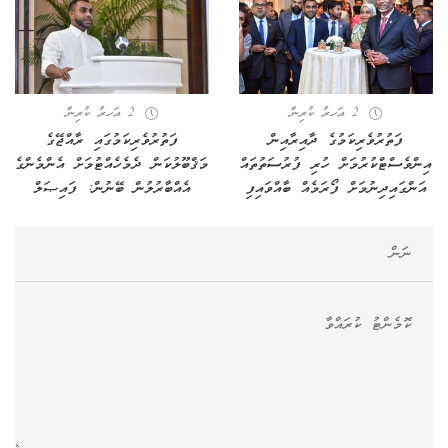
2 އަހރު ކުރިން
2 އަހރު ކުރިން
ފަތުރުވެރިކަމުގެ ދާއިރާއިން
ފަތުރުވެރިކަމުގައި ރާއްޖޭގެ
އިންވެސްޓްކުރުމަށް ހުރި ފުރުސަތުތައް
މަޤްބޫލުކަން ދެމެހެއްޓުމަށް އެންމެންގެ
އަންގައިދިނުމަށް ފޯރަމެއް ބާއްވައިފި
އެއްބާރުލުން ބޭނުން: ފައިޞަލް