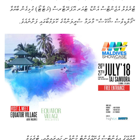
ޓްރެވެލް އެޖެންޓްސް އެންޑް ޓުއަރ އޮޕަރޭޓާރސް (މަޓާޓޯ) ގުޅިގެން ބާއްވާ
“މޯލްޑިވްސް ޝޯކޭސް” މާދަމާ ސްރީލަންކާގެ ކޮލަމްބޯގައި ފަށާނެއެވެ.
ރާއްޖޭގެ އިވެންޓްސް މެނޭޖްމެންޓް ކުންފުނި ހައިރައިޒާއި، ޓްރެވަލް