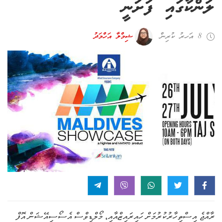
ލަންކާގައި ފަށަނީ
8 އަހރު ކުރިން
ޝިމްލާ އަހްމަދު
ރާއްޖެ އިސްތިހާރުކުރުމަށް ހައިރައިޒްއާއި، މޯލްޑިވްސް އެސޯސިއޭޝަން އޮފް