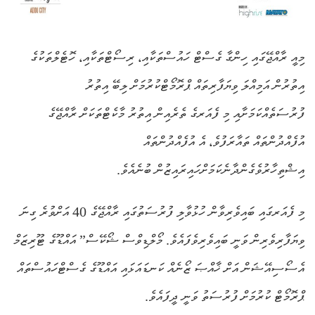
މިއީ ރާއްޖޭގައި ހިންގާ ގެސްޓް ހައުސްތަކާއި، ރިސޯޓްތަކާއި، ހޮޓެލްތަކުގެ
އިތުރުން އަމިއްލަ ވިޔަފާރިތައް ޕްރޮމޯޓްކުރުމަށް ލިބޭ އިތުރު
ފުރުސަތެއްކަމަށާއި މި ފެއަރގެ ތެރެއިން އިތުރު މާކެޓްތަކަށް ރާއްޖޭގެ
އުފެއްދުންތައް ތައާރަފުވެ، އެ އުފެއްދުންތައް
އިޝްތިހާރުވެގެންދާނެކަމަށްހައިރައިޒުން ބުނެއެވެ.
މި ފެއަރގައި ބައިވެރިވާން ހުޅުވާލި ފުރުސަތުގައި ރާއްޖޭގެ 40 އަށްވުރެ ގިނަ
ވިޔަފާރިވެރިން ވަނީ ބައިވެރިވެފައެވެ. މޯލްޑިވްސް ޝޯކޭސް” އައްޑޫގެ ޓޫރިޒަމް
އެސޯސިއޭޝަން އަށް ޚާއްޞަ ޒޯނެއް ކަނޑައަޅައި އައްޑޫގެ ގެސްޓްހައުސްތައް
ޕްރޮމޯޓް ކުރުމަށް ފުރުސަތު ވަނީ ދީފައެވެ.