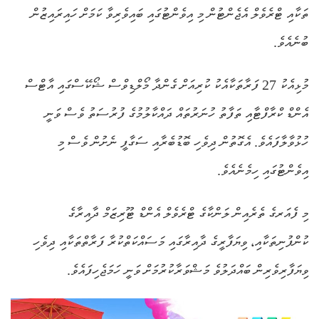
ތަކާއި ޓްރެވެލް އެޖެންޓުން މި އިވެންޓުގައި ބައިވެރިވާ ކަމަށް ހައިރައިޒުން
ބުނެއެވެ.
މުޅިއެކު 27 ފަރާތަކާއެކު ކުރިއަށް ގެންދާ މޯލްޑިވްސް ޝޯކޭސްގައި އާޓްސް
އެންޑް ކްރާފްޓާއި ތަފާތު ހުނަރުތައް ދައްކާލުމުގެ ފުރުސަތު ވެސް ވަނީ
ހުޅުވާލާފައެވެ. އެގޮތުން ދިވެހި ބޮޑުބެރާއި ސަގާފީ ނެށުން ވެސް މި
އިވެންޓުގައި ހިމެނެއެވެ.
މި ފެއަރގެ ތެރެއިން ލަންކާގެ ޓްރެވެލް އެންޑް ޓޫރިޒަމް ދާއިރާގެ
ކުންފުނިތަކާއި، ވިޔަފާރީގެ ދާއިރާގައި މަސައްކަތްކުރާ ފަރާތްތަކާއި ދިވެހި
ވިޔަފާރިވެރިން ބައްދަލުވެ މަޝްވަރާކުރުމަށް ވަނީ ހަމަޖެހިފައެވެ.