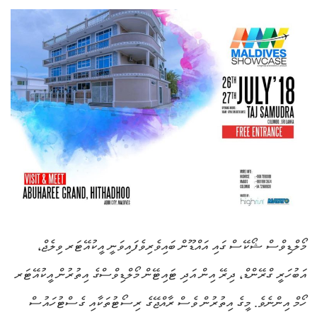
މޯލްޑިވްސް ޝޯކޭސް ގައި އައްޑޫން ބައިވެރިވެފައިވަނީ އީކުއޭޓަރ ވިލެޖް،
އަބުހަރީ ގްރޭންޑް، ދިރޭ އިން އަދި ޓައިޓޭން މޯލްޑިވްސްގެ އިތުރުން އީކުއޭޓަރ
ހޯމް އިންނެވެ. މީގެ އިތުރުން ވެސް ރާއްޖޭގެ ރިސޯޓުތަކާއި ގެސްޓުހައުސް