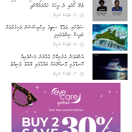
ތެރޭ ހޯދައި ދެ މީހަކު ހައްޔަރުކޮށްފި
21 ދުވަސް ކުރިން
ސަވާހެލި، އައްޑޫ ސިޓީގެ އިހްތިސާސުން ވަކިކުރުމަށް
ރައީސް ނިންމަވައިފި
14 ދުވަސް ކުރިން
އެންދަމަން އުޅެނިކޮށް ގެއްލުނު މަސްވެރިޔާ
ހޮނޑާފުށީ ގޮނޑުދޮށަށް ލައްގާފައި އޮއްވާ ފެނިއްޖެ
17 ދުވަސް ކުރިން