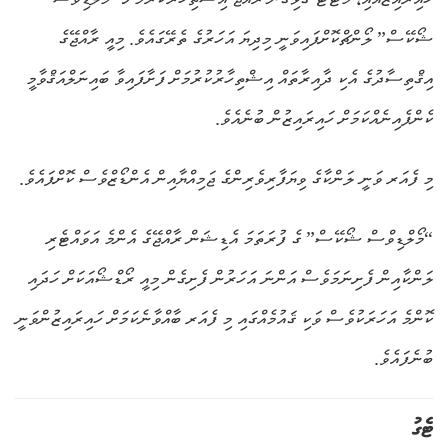
ޝޯކޭސް” ލޯންޗްކޮށްފައިވަނީ މިދިޔަ އަހަރުގެ ތެރޭގައެވެ. މިއީ ރާއްޖޭގެ
އިޤްތިސާދުގެ އެކި ދާއިރާތައް އިޝްތިހާރުކުރުމަށް ފަށާފައިވާ ބައިނަލްއަޤްވާމީ
ކެންޕެއިނެއްކަމަށް ހައިރައިޒުން ބުނެއެވެ.
މި ފެއަރ ވަނީ ލަންކާގެ ވިޔަފާރިވެރިންގެ ޖަމިއްޔާއިން އެންޑޯޒްވެސް ކޮށްފައެވެ.
“މޯލްޑިވްސް ޝޯކޭސް” ގެ ފުރަތަމަ އެޑިޝަން ރާއްޖޭގެ އެންމެ އަވައްޓެރި
ލަންކާއިން ފެށިނަމަވެސް އަންނަ އަހަރުން ފެށިގެން މިއީ ރޯޑްޝޯއަކަށް ހަދައި
ކޮންމެ އަހަރަކުވެސް ވަކި ޤައުމެއްގައި މި ފެއަރ ބާއްވާނެކަމަށް ހައިރައިޒުންވަނީ
ބުނެފައެވެ.
ޓެގު