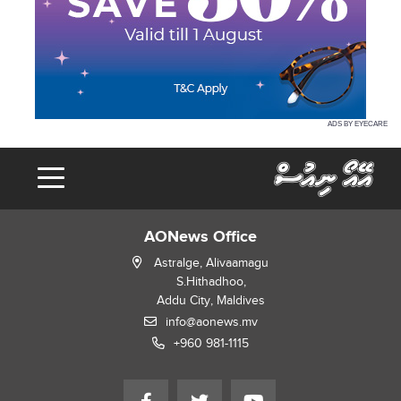
ADS BY EYECARE
AONews Office
Astralge, Alivaamagu
S.Hithadhoo,
Addu City, Maldives
info@aonews.mv
+960 981-1115