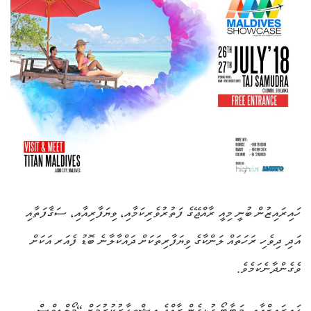
ހައިރައިޒުން ބުނީ މިއީ ރާއްޖޭގެ ފަތުރުވެރިކަމާއި، ވިޔަފާރިއާއި، ސަޤާފަތާއި
އަދި ދިވެހި ރަހަތައް ލަންކާގެ ވިޔަފާރިތަކަށް ދައްކާލާނެ ބޮޑު ފެއަރ އަކަށް
ވެގެންދާނެކަމެވެ.
ހައިރައިޒްއާއި، މަޓާޓޯ ގުޅިގެން ރާއްޖެ އިޝްތިހާރުކުރުމަށް “މޯލްޑިވްސް