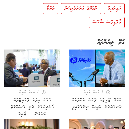
ހައިރައިޒް
ރާއްޖޭގެ ފަތުރުވެރިކަން
މަޓާޓޯ
މޯލްޑިވްސް ޝޯކޭސް
ގުޅޭ ލިޔުންތައް
1 އަހރު ކުރިން
1 އަހރު ކުރިން
ހަލާލް ޓޫރިޒަމް ފަށަން ރަށްތަކެއް
ގަމަށް އިތުރު ފްލައިޓްތައް
ކަނޑައަޅަން ރައީސް ނިންމަވައިފި
ގެންދިއުމަށް ދަނީ މަސައްކަތް
ކުރަމުން – ޠާރިޤް