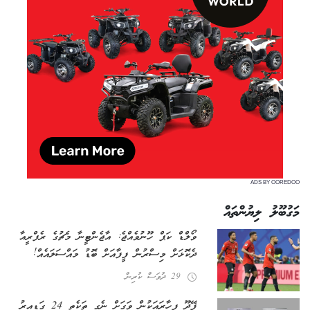
ADS BY OOREDOO
މަގުބޫލު ލިޔުންތައް
ވޯލްޑް ކަޕް ހޫނުވެއްޖެ: އާޖެންޓީނާ މެޗުގެ ރެފްރީއާ
ދެކޮޅަށް މިސްރުން ފީފާއަށް ބޮޑު މައްސަލައެއް!
29 ދުވަސް ކުރިން
ފޭދޫ ފިހާރައަކުން ވަގަށް ނެގި ތަކެތި 24 ގަޑިއިރު