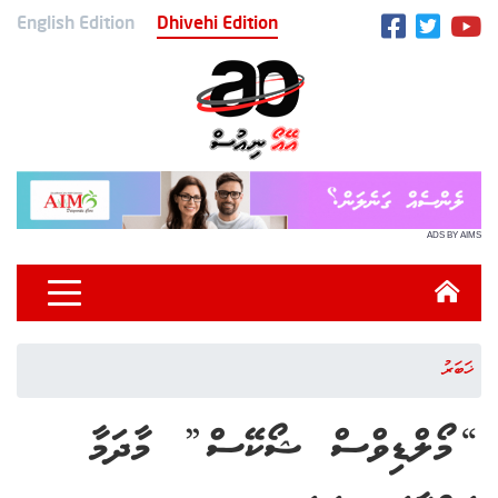
English Edition
Dhivehi Edition
ADS BY AIMS
ޚަބަރު
“މޯލްޑިވްސް ޝޯކޭސް” މާދަމާ