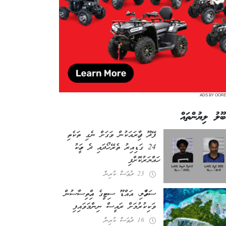
ADS BY OOR
ބޫލު ލިޔުންތައް
ފޭދޫ ފިހާރައަކުން ވަގަށް ނެގި ތަކެތި
24 ގަޑިއިރު ތެރޭ ހޯދައި ދެ މީހަކު
ހައްޔަރުކޮށްފި
23 ދުވަސް ކުރިން
ސަވާހެލި، އައްޑޫ ސިޓީގެ އިހްތިސާސުން
ވަކިކުރުމަށް ރައީސް ނިންމަވައިފި
16 ދުވަސް ކުރިން