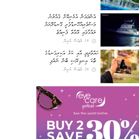
އެންދަމަން އުޅެނިކޮށް ގެއްލުނު
މަސްވެރިޔާ ހޮނޑާފުށީ ގޮނޑުދޮށަށް
ލައްގާފައި އޮއްވާ ފެނިއްޖެ
19 ދުވަސް ކުރިން
ހައްވާދީދީ އާއި ކަޅު އަކިރިގަނޑުގެ
ވާހަކަ އިނގިރޭސި ބަހުން ނެރެފި
26 ދުވަސް ކުރިން