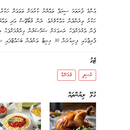
އެންމެ ފުރަތަމަ ސިރަޕް ތައްޔާރު ކުރުމަށް ތަވައަށް ހަކުރު އ
ހަކުރު ވިރެންދެން ކައްކާލާށެވެ. ދެން ލުބޯޖޫސް އަދި ތައް
ފްރިޖްގައި ފިނިކުރަން 30 މިނިޓް ވަންދެން ބަހައްޓާފައި ސާރވް ކުރާށެވެ.
ޓެގު
ރެސިޕީ
ލެމަނޭޑް
ގުޅޭ ލިޔުންތައް