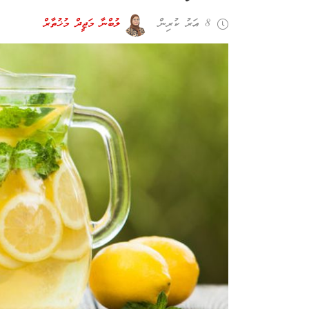
8 އަހރު ކުރިން
ލުބްނާ މަޖީދް މުޚުތާރް