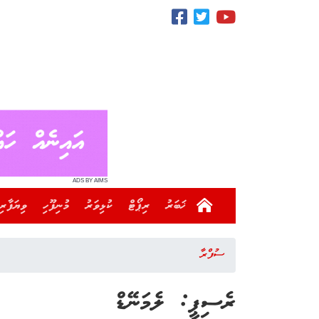
ADS BY AIMS
ޚަބަރު
ރިޕޯޓް
ކުޅިވަރު
މުނިފޫހި
ވިޔަފާރި
ސުފްރާ
ރެސިޕީ: ލެމަނޭޑް