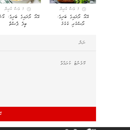
5 މަސް ކުރިން
5 މަސް ކުރިން
އޭއޯ ރޯދައިގެ ބަދިގެ:
އޭއޯ ރޯދައިގެ ބަދިގެ: ކޯން
ރޯސްކުރި ކުކުޅު
ބީފް ޕާސްތާ