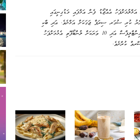
ަޅާލުމަށްފަހު އެއްޖޯޑު ފެން އަޅާފައި މަޑުގިނީގައި
ޔާރު ކުރި ސުގަރ ސިރަޕް ޖަގަކަށް އަޅާށެވެ. އަދި ބާކި
ފެން އެޅުމަށްފަހު ރަނގަޅަށް ސަމްސަލުން ގިރާލުމަށްފަހު މިންޓްލީފްސް އަދި 10 ވަރަކަށް ލުންބޯފޮތި އެޅުމަށްފަހު