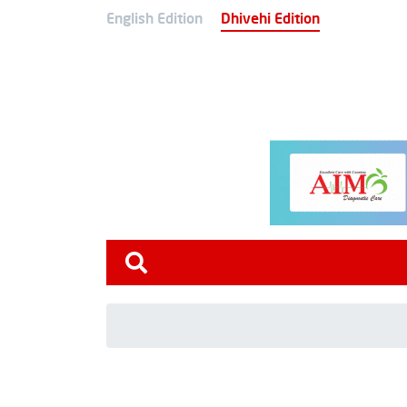
English Edition
Dhivehi Edition
