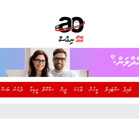
ލައިފް ސްޓައިލް
މީހުން
ވާހަކަ
ދީން
ސްކޫލް މީޑިއާ
ދެކުނު ބަސް