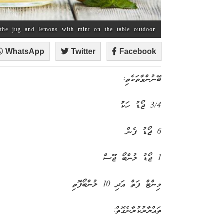
 the jug and lemons with mint on the table outdoor
WhatsApp
Twitter
Facebook
ބޭނުންވާތަކެތި:
3/4 ޖޯޑު ހަކުު
6 ޖޯޑު ފެން
1 ޖޯޑު ލުންބޯ ޖޫސް
މިންޓް ފަތް އަދި 10 ލުންބޯފޮތި
ތައްޔާރުކުރާނެގޮތް: