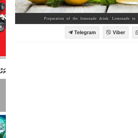
Preparation of the lemonade drink. Lemonade in
Telegram
Viber
EDOO
މަގު