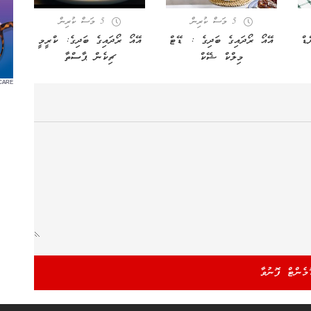
5 މަސް ކުރިން
5 މަސް ކުރިން
ޑް
އޭއޯ ރޯދައިގެ ބަދިގެ : ޑޭޓް
އޭއޯ ރޯދައިގެ ބަދިގެ: ކްރީމީ
މިލްކް ޝޭކް
ޗިކެން ޕާސްތާ
CARE