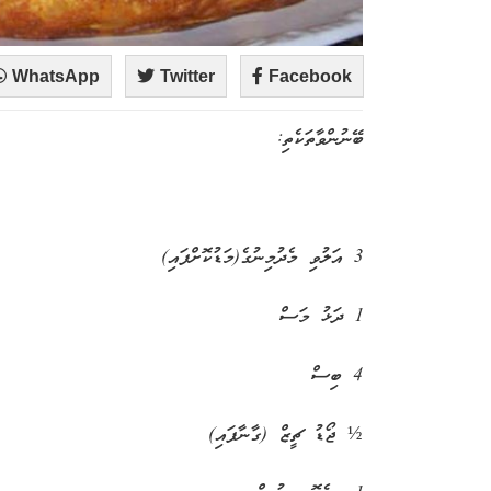
WhatsApp
Twitter
Facebook
ބޭނުންވާތަކެތި:
3 އަލުވި މެދުމިނުގެ(މަޑުކޮށްފައި)
1 ދަޅު މަސް
4 ބިސް
½ ޖޯޑު ޗީޒް (ގާނާފައި)