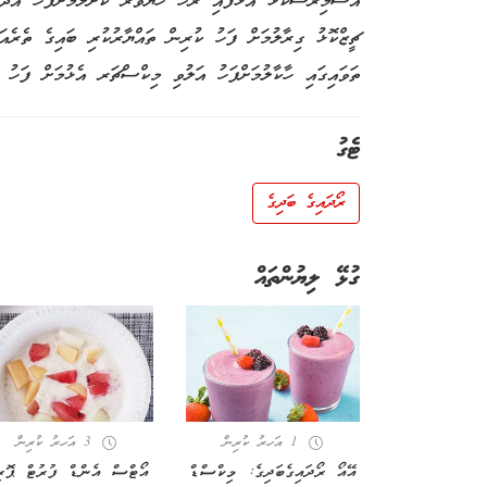
އަސޭމިރުސްކޮޅު އަޅާފައި ރަހަ ހެޔޮވަރު ކޮށްލުމަށްފަހު އުދު
ޗީޒްކޮޅު ގިރާލުމަށް ފަހު ކުރިން ތައްޔާރުކުރި ބައިގެ ތެރެއަށ
ތަވައިގައި ހާކާލުމަށްފަހު އަލުވި މިކްސްޗަރ އެޅުމަށް ފަހު މަ
ޓެގު
ރޯދައިގެ ބަދިގެ
ގުޅޭ ލިޔުންތައް
1 އަހރު ކުރިން
3 އަހރު ކުރިން
އޭއޯ ރޯދައިގެބަދިގެ: މިކްސްޑް
އޯޓްސް އެންޑް ފުރުޓް ޕޮރި