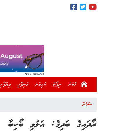
ADS BY EYECARE
ޚަބަރު
ރިޕޯޓް
ކުޅިވަރު
މުނިފޫހި
ވިޔަފާރި
ސުފްރާ
ރޯދައިގެ ބަދިގެ: އަލުވި ބޯކިބާ