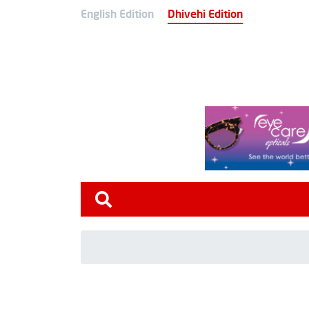
English Edition
Dhivehi Edition
