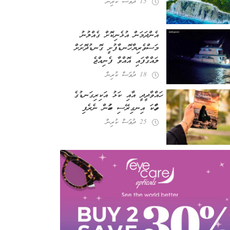
15 ދުވަސް ކުރިން
އެންދަމަން އުޅެނިކޮށް ގެއްލުނު
މަސްވެރިޔާ ހޮނޑާފުށީ ގޮނޑުދޮށަށް
ލައްގާފައި އޮއްވާ ފެނިއްޖެ
18 ދުވަސް ކުރިން
ހައްވާދީދީ އާއި ކަޅު އަކިރިގަނޑުގެ
ވާހަކަ އިނގިރޭސި ބަހުން ނެރެފި
25 ދުވަސް ކުރިން