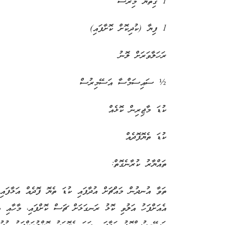
1 ގިތެޔޮ މިރުސް
1 ފިޔާ (ކުދިކޮށް ކޮށާފައި)
ރަހަލާވަރަށް ލޮނު
½ ސައިސަމްސާ އަސޭމިރުސް
ކުޑަ މާޖިރިން ކޮޅެއް
ކުޑަ ތެޔޮފޮދެއް
ތައްޔާރު ކުރާނެގޮތް:
ތަވާ އުނދުން މައްޗަށް އުދާފައި ކުޑަ ތެޔޮ ފޮދެއް އަޅާފައި ހ
އެއަށްފަހު އަލުވި ކޮޅު ރަނގަޅަށް ޗަސް ކޮށްފައި، މާހާއި އެ