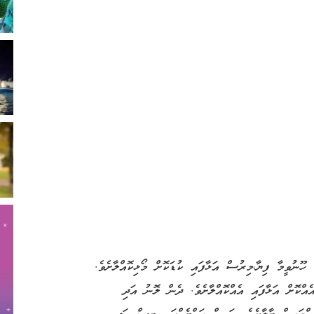
ޫނުވީމާ ފިޔާ،މިރުސް އަޅާފައި ކުޑަކޮށް މޯޅިކޮއްލާށެވެ.
އްކޮށް އަޅާފައި އެއްކޮއްލާށެވެ. ދެން ލޮނު އަދި