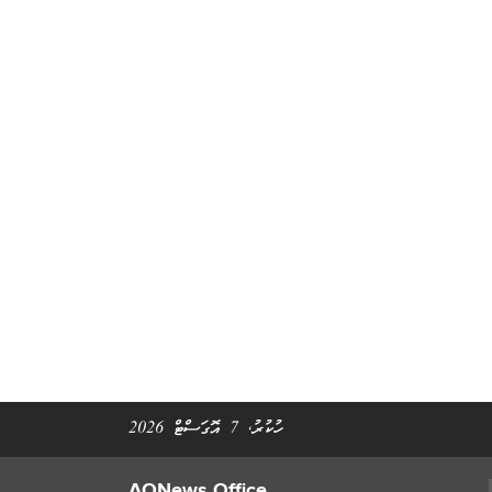
ހުކުރު, 7 އޮގަސްޓް 2026
AONews Office