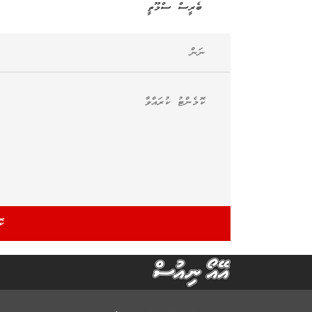
ބެރީސް ސްމޫތީ