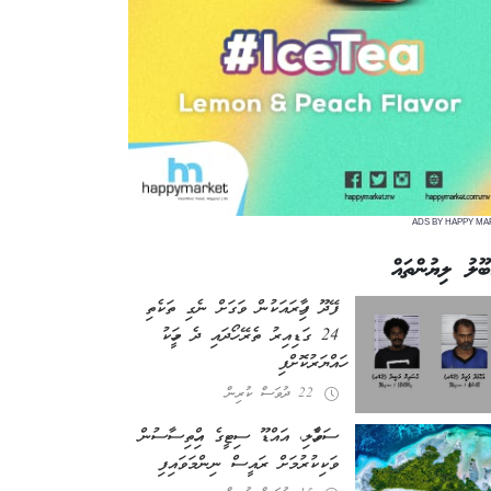
ADS BY HAPPY MA
ބޫލު ލިޔުންތައް
ފޭދޫ ފިހާރައަކުން ވަގަށް ނެގި ތަކެތި
24 ގަޑިއިރު ތެރޭ ހޯދައި ދެ މީހަކު
ހައްޔަރުކޮށްފި
22 ދުވަސް ކުރިން
ސަވާހެލި، އައްޑޫ ސިޓީގެ އިހްތިސާސުން
ވަކިކުރުމަށް ރައީސް ނިންމަވައިފި