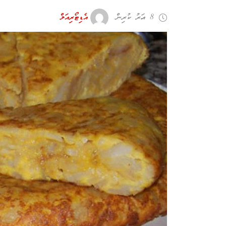
8 އަހރު ކުރިން
އެޑިޓޯރިއަލް