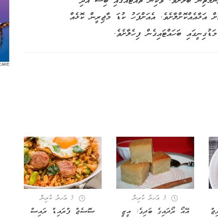
ންމަތިން ބާލާށެވެ. ވަކިން ތައްޓެއްގައި ބިސް އަދި
ް އަޅާއެއްކޮށްލާށެވެ. އެއަށްފަހު ކުޑަ މާޖިރީން ކޮޅެއް
ޑުގިނީގައި ބަހައްޓައިގެން ފިހެލާށެވެ.
CARE
3 އަހރު ކުރިން
5 އަހރު ކުރިން
ޖް
އޭއޯ ރޯދައިގެ ބަދިގެ: އީޒީ
ސޮސެޖް ފްރައިޑް ރައިސް