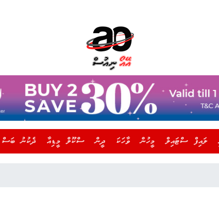
ލައިފް ސްޓައިލް
މީހުން
ވާހަކަ
ދީން
ސްކޫލް މީޑިއާ
ދެކުނު ބަސް