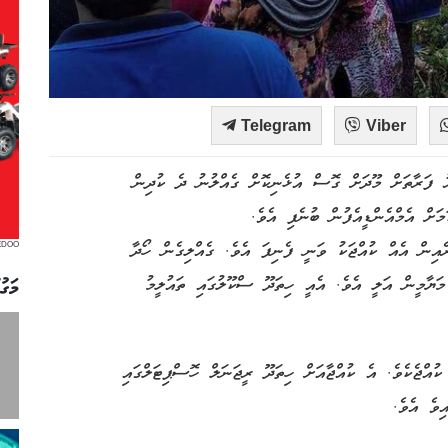
Telegram
Viber
ު ފަރާތަށް މޫދަށް ގޮސް އުޅެނިކޮށް ގެއްލުނު ދެ ކުދިން
ަށް އެމްއެންޑީއެފުން ބުނެފި އެވެ.
ެއިން އެއް ކުއްޖަކު ވަނީ ފެނިފަ އެވެ. ގެއްލިގެން ހޯދާ
EDOO
މަގު
ަޔާމީން އަލީ އެވެ. އެއީ ހިތަދޫ ސްކޫލުގައި ތައުލީމު
 ތެރެއިން ފެނުނީ އުމުރުން 16 އަހަރުގެ ކުއްޖެކެވެ. އެ ކުއްޖާއަށް ހިތަދޫ ރީޖަނަލް ހޮސްޕިޓަލްގައި
ވެ އެވެ.