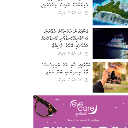
ވަކިކުރުމަށް ރައީސް ނިންމަވައިފި
16 ދުވަސް ކުރިން
އެންދަމަން އުޅެނިކޮށް ގެއްލުނު
މަސްވެރިޔާ ހޮނޑާފުށީ ގޮނޑުދޮށަށް
ލައްގާފައި އޮއްވާ ފެނިއްޖެ
19 ދުވަސް ކުރިން
ހައްވާދީދީ އާއި ކަޅު އަކިރިގަނޑުގެ
ވާހަކަ އިނގިރޭސި ބަހުން ނެރެފި
26 ދުވަސް ކުރިން