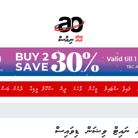
ލައިފް ސްޓައިލް
މީހުން
ވާހަކަ
ދީން
ސްކޫލް މީޑިއާ
ދެކުނު ބަސް
ދިން ހޯދަން ނައިޓް ވިޝަން ޑިވައިސް