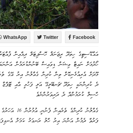
WhatsApp
Twitter
Facebook
އައްޑޫސިޓީގެ ހިތަދޫ ރީޖަނަލް ހޮސްޕިޓަލާ ދިމާއިން ފުއްޓަރ
ހޯދުމަށް ނައިޓް ވިޝަން ޑިވައިސް ބޭނުންކުރަމުން އަންނަކަމ
މޫދަށް އެރިއުޅެނިކޮށް ތިން ކުދިން ގެއްލުނު އިރު އޭގެ ތެރ
ދެ ކުދިންނަކީ ހިތަދޫ ޗަނބޭލީގޭ އަލީ ފަހުމީ އާއި ޓޮޕާޒް މ
ހާސިލް ކުރަމުންދާ ދެ ދަރިވަރުންނެވެ
ގެއްލުނު ކުދިންގެ
ފަރުވާ ދެމުން އަންނަ އިރު ހާލު ރަނގަޅު ކަމަށް އެނގިފައި