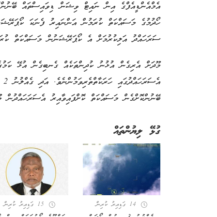
އެމްއެންޑީއެފްގެ އިން ނައިޓް ވިޝަން ޑިވައިސްތައް ބޭނުންކޮ
ހޯދުމުގެ މަސައްކަތް ކުރަމުން އަންނައިރު ފެނަކަ ކޯޕަރޭޝަ
ސަރަހައްދު އަލިކުރުމަށް އެ ކޯޕަރޭޝަނުން މަސައްކަތް ކުރަމ
މޫދަށް އެރިގެން އުޅުނު ކުދިންތަކެއް ގެނބިގެން އުޅޭ ކަމުގެ
އެސ
ބޭނުންކޮށްގެން މަސައްކަތް ކޮށްފައިވާއިރު އެސަރަހައްދުން މ
ގުޅޭ ލިޔުންތައް
14 ގަޑިއިރު ކުރިން
15 ގަޑިއިރު ކުރިން