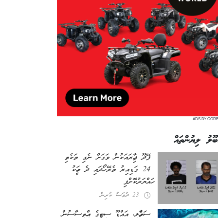
ADS BY OOR
ބޫލު ލިޔުންތައް
ފޭދޫ ފިހާރައަކުން ވަގަށް ނެގި ތަކެތި
24 ގަޑިއިރު ތެރޭ ހޯދައި ދެ މީހަކު
ހައްޔަރުކޮށްފި
23 ދުވަސް ކުރިން
ސަވާހެލި، އައްޑޫ ސިޓީގެ އިހްތިސާސުން