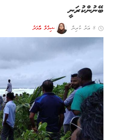
ބޭނުންކުރަނީ
8 އަހރު ކުރިން
ޝިމްލާ އަހްމަދު