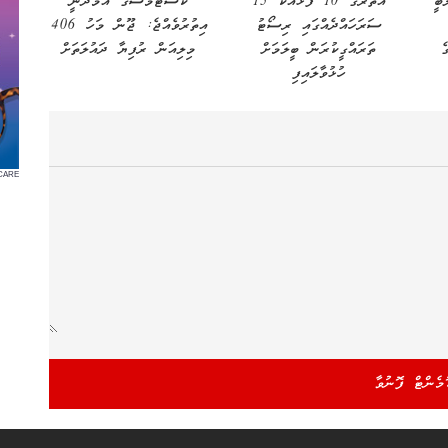
ބީ
އުތުރުގެ 10 ފަޅާއެކު 15
ކަސްޓަމްސްގެ އާމްދަނީ
ސަރަހައްދެއްގައި ރިސޯޓު
އިތުރުވެއްޖެ: ޖޫން މަހު 406
ެ
ތަރައްގީކުރަން ބީލަމަށް
މިލިއަން ރުފިޔާ ދައުލަތަށް
ހުޅުވާލައިފި
CARE