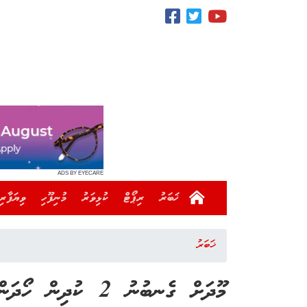
ADS BY EYECARE
ޚަބަރު
ރިޕޯޓް
ކުޅިވަރު
މުނިފޫހި
ވިޔަފާރި
ޚަބަރު
މޫދަށް ގެނބުނު 2 ކު