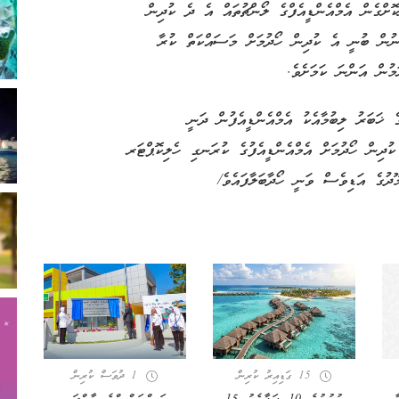
ށްގެން އެމްއެންޑީއެފްގެ ލޯންޗުތައް އެ ދެ ކުދިން
ނުން ބުނީ އެ ކުދިން ހޯދުމަށް މަސައްކަތް ކުރާ
ުން އަންނަ ކަމަށެވެ.
 ޚަބަރު ލިބުމާއެކު އެމްއެންޑީއެފުން ދަނީ
ަރަހައްދުގައި ހަރަކާތްތެރިވަމުންނެވެ. އަދި ގެއްލުނު 2 ކުދިން ހޯދުމަށް އެމްއެންޑީއެފުގެ ކުރަނގި ހެލިކޮޕްޓަރ
ޫދުގެ އަޑިވެސް ވަނީ ހޯދާބަލާފައެވެ/
15 ގަޑިއިރު ކުރިން
1 ދުވަސް ކުރިން