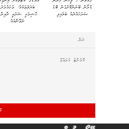
ގެއްލުނު 3 މީހުން ހޯދަން
އައްޑޫގެ ކޯޓުތަކަށް އިންގިލާ
ޑްރޯން ބޭނުންކޮށްގެން ބޮޑު
ބަދަލުތަކެއް: މުހައްމަދު
ސަރަހައްދެއް ބަލައިފި
ހާޝިމަކީ ޝަރުއީ ދާއިރާގ
ނަމޫނާއެއް