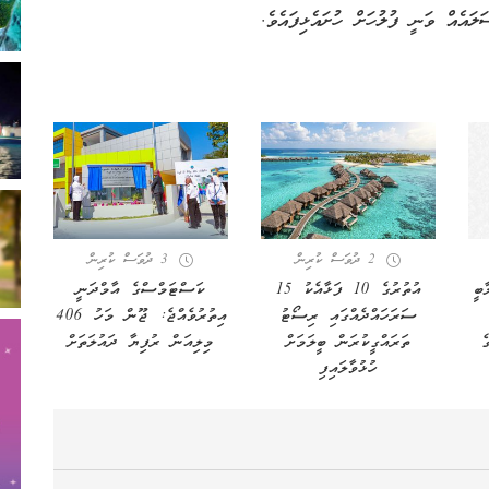
2 ދުވަސް ކުރިން
3 ދުވަސް ކުރިން
ބީ
އުތުރުގެ 10 ފަޅާއެކު 15
ކަސްޓަމްސްގެ އާމްދަނީ
ސަރަހައްދެއްގައި ރިސޯޓު
އިތުރުވެއްޖެ: ޖޫން މަހު 406
ެ
ތަރައްގީކުރަން ބީލަމަށް
މިލިއަން ރުފިޔާ ދައުލަތަށް
ހުޅުވާލައިފި