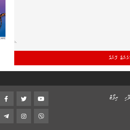
CARE
ޫހި
ރިޕޯޓް