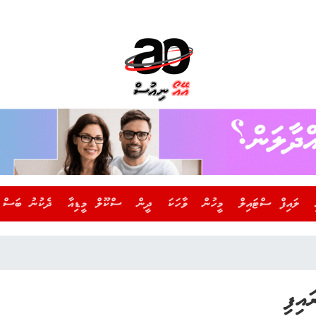
ލައިފް ސްޓައިލް
މީހުން
ވާހަކަ
ދީން
ސްކޫލް މީޑިއާ
ދެކުނު ބަސް
އިފި