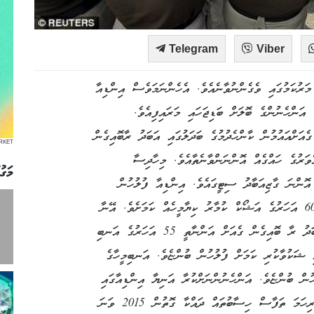
Telegram
Viber
މަރުކަމުގައި ވެގެންނުވާނެއެވެ. އެހެންނަމަވެސް އިންޑިއާ
އަންހެނުންގެ ބޮލަށް ބަޑިޖަހައި މަރައިފިއެވެ.
އަށްއައުމުން ކާންހެދުމުގެ ބަދަލުގައި އަބަދު ރާބޮއިގެން
RKET
ަރުގެ ހައްގެއް އޮންނަންވާނެތާއެވެ. މިހާދިސާ
މަގު
 އޮންނަ ގާޒިއަބާދު ސިޓީގައެވެ. އިންޑިއާ ފުލުހުން
ބުނެފައިވަނީ ނާތަހުޒީބު މިއަމަލު ހިންގާފައިވަނީ އުމުރުން 60 އަހަރުގެ އަޝޯކް ކުމާރު ކިޔާމީހެއް ކަމަށެވެ. އޭނާ
އެރޭ ގެއަށްއައީ މަސްތުގެ ހާލުގައި ހުރެގެންނެވެ. އެނާ އަބަދު ރާ ބޮއިގެން ގެއަށް އަންނާތީ 55 އަހަރުގެ އަނބި
 ޝަކުވާކުރި ކަމަށް ފުލުހުން ބުންޏެވެ. އަނބިމީހާގެ
ހުން ބުންޏެވެ. އަންހެނުންނަށްކުރާ އަނިޔާ އިންޑިއާގައި
ވަނީ ރެކޯޑް މިންވަރަކަށް އިތުރުވެފައެވެ. އެންމެ ފަހުގެ ފުރިހަމަ ތަފާސް ހިސާބުތައް ދައްކާ ގޮތުން 2015 ވަނަ