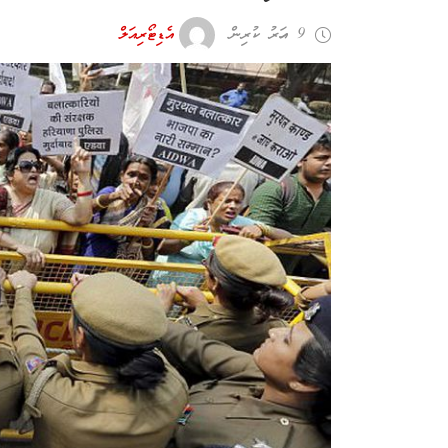
9 އަހރު ކުރިން
އެޑިޓޯރިއަލް