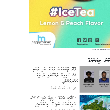
ADS BY HAPPY MA
ބޫލު ލިޔުންތައް
ފޭދޫ ފިހާރައަކުން ވަގަށް ނެގި ތަކެތި
24 ގަޑިއިރު ތެރޭ ހޯދައި ދެ މީހަކު
ހައްޔަރުކޮށްފި
24 ދުވަސް ކުރިން
ސަވާހެލި، އައްޑޫ ސިޓީގެ އިހްތިސާސުން
ވަކިކުރުމަށް ރައީސް ނިންމަވައިފި