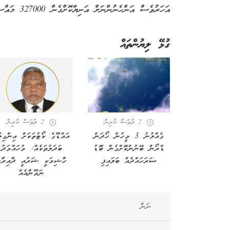
އަހަރުވެސް އަންހެނުންނަށް އަނިޔާކޮށްގެން 327000 މައްސަލައެއް ވަނީ ފުލުހަށް ހުށައެޅިފައެވެ.
ގުޅޭ ލިޔުންތައް
2 ދުވަސް ކުރިން
2 ދުވަސް ކުރިން
ގެއްލުނު 3 މީހުން ހޯދަން
އައްޑޫގެ ކޯޓުތަކަށް އިންގިލާ
ޑްރޯން ބޭނުންކޮށްގެން ބޮޑު
ބަދަލުތަކެއް: މުހައްމަދު
ސަރަހައްދެއް ބަލައިފި
ހާޝިމަކީ ޝަރުއީ ދާއިރާގ
ނަމޫނާއެއް