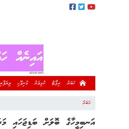
ADS BY AIMS
ޚަބަރު
ރިޕޯޓް
ކުޅިވަރު
މުނިފޫހި
ވިޔަފާރި
ޚަބަރު
އަނބިމީހާގެ ބޮލަށް ބަޑިޖަހައި މަރަ