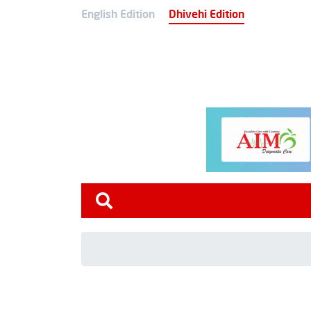
English Edition
Dhivehi Edition
