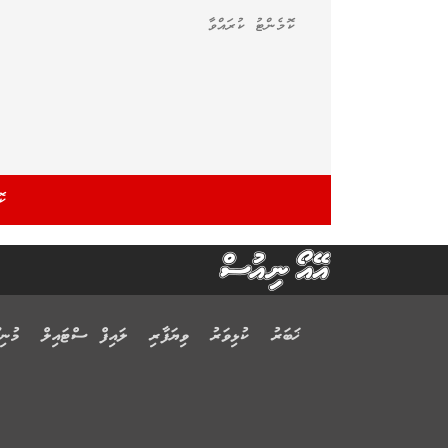
ޚަބަރު
ކުޅިވަރު
ވިޔަފާރި
ލައިފް ސްޓައިލް
މުނިފ