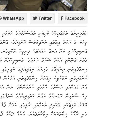
WhatsApp
Twitter
Facebook
ދެމަފިރިންގެ މެދުގައިޖެހޭ ކުދިކުދި މައްސަލަތަކުގެ ހުކުމަކީ 
މީހަކު އެ ހުކުމް އިއްވައި ތަންފީޒުވެސް ކޮށްފިއެވެ. އޭނާގެ 
އަނބިމީހާކުރި ކުށް އެނގޭ ހެއްޔެވެ؟ ފިރިމީހާ ރާބޮއިގެން ގެ
ގެއަށް އަންނާތީ އެކަމާ ޝަކުވާ ކުރުމެވެ. އަނބިމީހާއަށް އެވ
ހިނގާފައިވަނީ އިންޑިއާގެ ވެރިރަށް ނިއުދިއްލީގެ ކައިރީގައި
މީހާ ސުނައިނާ ރޭގަނޑުގެ ކެއުން ހަދައިދިނުމުގެ ބަދަލުގައި
ބޮލަށް ބަޑިޖަހައި މަރައިލީ އެކަމާއައި ރުޅީގައި ކަމަށް ފުލު