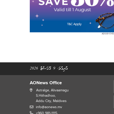
ADS BY EYE
އާދިއްތަ, 9 އޮގަސްޓް 2026
AONews Office
Astralge, Alivaamagu
S.Hithadhoo,
Addu City, Maldives
info@aonews.mv
+960 981-1115