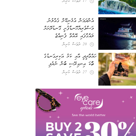
17 ދުވަސް ކުރިން
އެންދަމަން އުޅެނިކޮށް ގެއްލުނު
މަސްވެރިޔާ ހޮނޑާފުށީ ގޮނޑުދޮށަށް
ލައްގާފައި އޮއްވާ ފެނިއްޖެ
20 ދުވަސް ކުރިން
ހައްވާދީދީ އާއި ކަޅު އަކިރިގަނޑުގެ
ވާހަކަ އިނގިރޭސި ބަހުން ނެރެފި
27 ދުވަސް ކުރިން