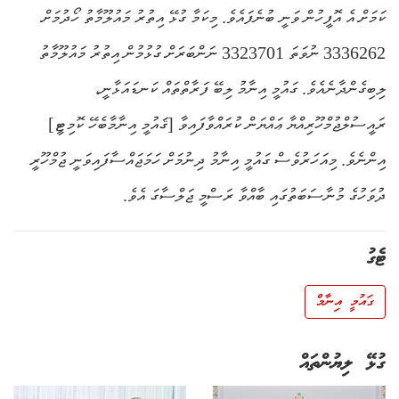
ކަމަށް އެ އޮފީހުން ވަނީ ބުނެފައެވެ. މިކަމާ ގުޅޭ އިތުރު މައުލޫމާތު ހޯދުމަށް
3336262 ނުވަތަ 3323701 ނަންބަރަށް ގުޅުމުން އިތުރު މައުލޫމާތު
ލިބިގެންދާނެއެވެ. ގައުމީ އިނާމު ލިބޭ ފަރާތްތައް ކަނޑައަޅާނީ،
ރައީސުލްޖުމްހޫރިއްޔާ ޢައްޔަން ކުރައްވާފައިވާ [ޤައުމީ އިނާމާބެހޭ ކޮމިޓީ]
އިންނެވެ. މިއަހަރުވެސް ގައުމީ އިނާމު ދިނުމަށް ހަމަޖައްސާފައިވަނީ ޖުމްހޫރީ
ދުވަހުގެ މުނާސަބަތުގައި ބާއްވާ ރަސްމީ ޖަލްސާގަ އެވެ.
ޓެގު
ގައުމީ އިނާމް
ގުޅޭ ލިޔުންތައް