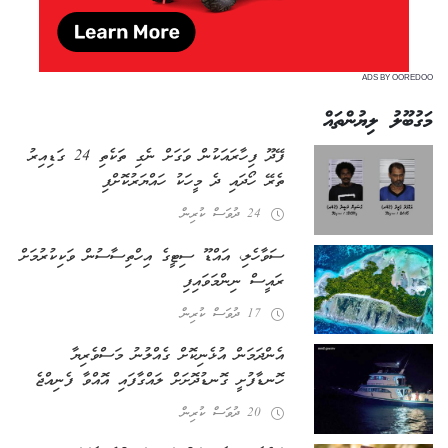
ADS BY OOREDOO
މަގުބޫލު ލިޔުންތައް
ފޭދޫ ފިހާރައަކުން ވަގަށް ނެގި ތަކެތި 24 ގަޑިއިރު
ތެރޭ ހޯދައި ދެ މީހަކު ހައްޔަރުކޮށްފި
24 ދުވަސް ކުރިން
ސަވާހެލި، އައްޑޫ ސިޓީގެ އިހްތިސާސުން ވަކިކުރުމަށް
ރައީސް ނިންމަވައިފި
17 ދުވަސް ކުރިން
އެންދަމަން އުޅެނިކޮށް ގެއްލުނު މަސްވެރިޔާ
ހޮނޑާފުށީ ގޮނޑުދޮށަށް ލައްގާފައި އޮއްވާ ފެނިއްޖެ
20 ދުވަސް ކުރިން