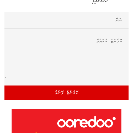
ހުޅުވާލައިފި