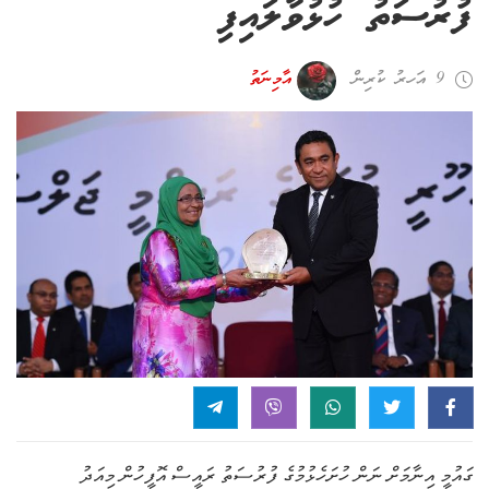
ފުރުސަތު ހުޅުވާލައިފި
9 އަހރު ކުރިން
އާމިނަތު
ގައުމީ އިނާމަށް ނަން ހުށަހެޅުމުގެ ފުރުސަތު ރައީސް އޮފީހުން މިއަދު