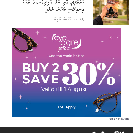
ހައްވާދީދީ އާއި ކަޅު އަކިރިގަނޑުގެ ވާހަކަ
އިނގިރޭސި ބަހުން ނެރެފި
27 ދުވަސް ކުރިން
ADS BY EYECARE