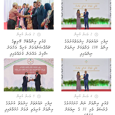
2 އަހރު ކުރިން
2 އަހރު ކުރިން
ދިވެހި ދައުލަތަށް ހިދުމަތްކުރުމުގެ
ޤައުމީ އިނާމާބެހޭ ކޮމިޓީގެ
އިނާމު 138 ފަރާތަކަށް ދިނުމަށް
ޗެއާޕާސަންކަމަށް ކަށިމާ އަހްމަދު
ނިންމައިފި
ޝާކިރު އައްޔަން ކުރައްވައިފި
4 އަހރު ކުރިން
5 އަހރު ކުރިން
ޤައުމީ އިނާމަށް ނަން ހުށަހެޅުމުގެ
ދިވެހި ދައުލަތަށް ޚިދުމަތް ކުރުމުގެ
ފުރުސަތު މެއި 31 ގެ ނިޔަލަށް
އިނާމަށް ކުރިމަތި ލުމަށް ހުޅުވާލައިފި