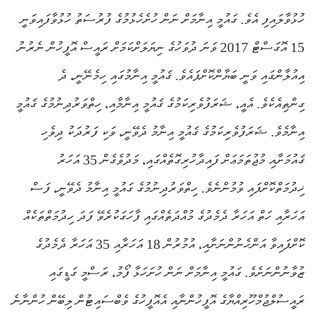
ހުޅުވާލައިފި އެވެ. ގައުމީ އިނާމަށް ނަން ހުށެހެޅުމުގެ ފުރުސަތު ހުޅުވާފައިވަނީ
15 އޮގަސްޓް 2017 ވަނަ ދުވަހުގެ ނިޔަލަށްކަމަށް ރައީސް އޮފީހުން ނެރުނު
އިއުލާންގައި ވަނީ ބަޔާންކޮށްފައެވެ. ޤައުމީ އިނާމުގައި ހިމެނޭނީ، ދެ
ގިންތިއެކެވެ. އެއީ، ޝަރަފުވެރިކަމުގެ ޤައުމީ އިނާމާއި، ހިތްވަރުދިނުމުގެ ޤައުމީ
އިނާމެވެ. ޝަރަފުވެރިކަމުގެ ޤައުމީ އިނާމު ދެވޭނީ، ވަކި ފަރުދަކު ދިވެހި
ޤައުމަށާއި މުޖުތަމަޢަށް ފައިދާހުރިގޮތެއްގައި، މަދުވެގެން 35 އަހަރު
ޚިދުމަތްކޮށްފައި ވުމުންނެވެ. ހިތްވަރުދިނުމުގެ ގައުމީ އިނާމު ދެވޭނީ، ފަސް
އަހަރާއި ހަތް އަހަރާ ދެމެދުގެ މުއްދަތެއްގައި ފާހަގަކުރެވޭ ފަދަ ހިދުމަތްތަކެއް
ކޮށްފައިވާ އަންހެނުންނަށާއި، އުމުރުން 18 އަހަރާއި 35 އަހަރާ ދެމެދުގެ
ޒުވާނުންނަށެވެ. ގައުމީ އިނާމަށް ނަން ހުށަހަޅާ ފޯމު، ރަސްމީ ގަޑީގައި
ރައީސުލްޖުމްހޫރިއްޔާގެ އޮފީހުންނާއި އެއޮފީހުގެ ވެބްސައިޓުން ލިބޭން ހުންނާނެ