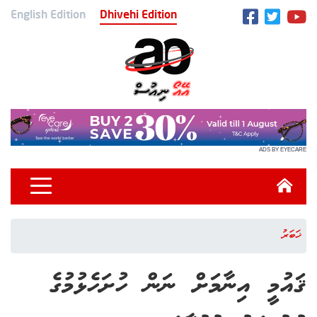
English Edition
Dhivehi Edition
ADS BY EYECARE
ޚަބަރު
ޤައުމީ އިނާމަށް ނަން ހުށަހެޅުމުގެ