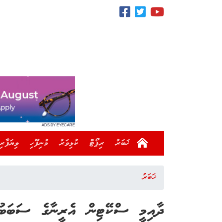
ADS BY EYECARE
ޚަބަރު
ރިޕޯޓް
ކުޅިވަރު
މުނިފޫހި
ވިޔަފާރި
ޚަބަރު
ދާއިމީ ސްކޭޓިން އެރީނާގެ ސަބަބުނ