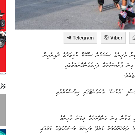
Telegram
Viber
ން އެރީނާގެ ސަބަބުން ސްކޭޓް ކުޅިވަރުގެ ދާއިރާއިން
ގިނަ ފުރުޞަތުތައް ފަހިވެގެންދާނެކަމުގައި
ެއެވެ.
EDOO
މަގު
ރަސްމީ ‘އެކްސް’ އެކައުންޓުގައި ހިއްސާކުރެއްވި
ީ ގޮތުން ގިނަ މަންފާތަކެއް ލިބޭނެ މުހިންމު
ގެ ދުޅަހެޔޮކަމަށް ކުރެވޭ މުހިންމު މަސައްކަތެއް ކަމުގައި