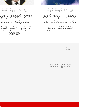
17 ގަޑިއިރު ކުރިން
18 ގަޑިއިރު ކުރިން
ގެއްލުނު 3 މީހުން ހޯދަން
އައްޑޫގެ ކޯޓުތަކަށް އިންގިލާ
ޑްރޯން ބޭނުންކޮށްގެން ބޮޑު
ބަދަލުތަކެއް: މުހައްމަދު
ސަރަހައްދެއް ބަލައިފި
ހާޝިމަކީ ޝަރުއީ ދާއިރާގ
ނަމޫނާއެއް