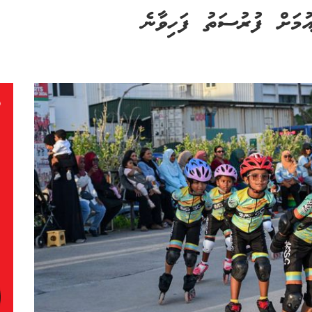
އުމަށް ފުރުސަތު ފަހިވާނެ