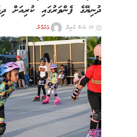
ދުނިޔޭގެ ފެންވަރުގައި ކުރިއަށް ދި
10 މަސް ކުރިން
އަރުމާން