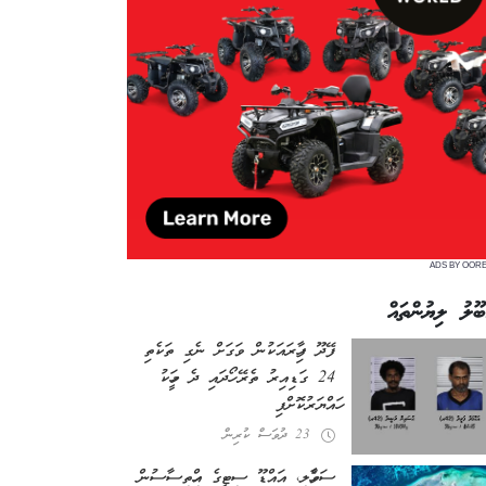
ADS BY OOR
ބޫލު ލިޔުންތައް
ފޭދޫ ފިހާރައަކުން ވަގަށް ނެގި ތަކެތި
24 ގަޑިއިރު ތެރޭ ހޯދައި ދެ މީހަކު
ހައްޔަރުކޮށްފި
23 ދުވަސް ކުރިން
ސަވާހެލި، އައްޑޫ ސިޓީގެ އިހްތިސާސުން