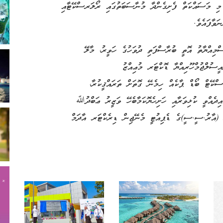
ި މި މަސައްކަތް ފެށިގެންދާ މުނާސަބަތުގައި ރޯލަރސްކޭޓާއި
ަވާފައެވެ.
ްމިއްޔާތު އޮތީ ބުރާސްފަތި ދުވަހުގެ ހަވީރު، މާލޭ
ސުލްޖުމްހޫރިއްޔާ ޑޮކްޓަރ މުޢިއްޒު
ސްކޭޓް ބޯޑް ޕާކެއް ހިމެނޭ ގޮތަށް ތަރައްޤީކުރާ،
ދެއްވީ ކުޅިވަރާއި ހަށިހެޔޮކަމާބެހޭ ވަޒީރު ޢަބްދުﷲ
(އާރު.ސީ.ސީ)ގެ ޑެޕިއުޓީ މެނޭޖިން ޑިރެކްޓަރ އާދަމް