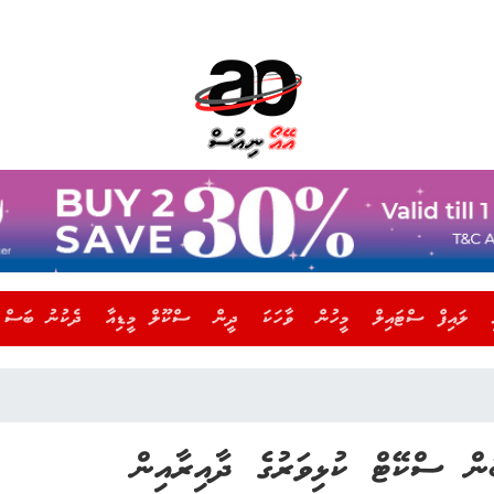
ލައިފް ސްޓައިލް
މީހުން
ވާހަކަ
ދީން
ސްކޫލް މީޑިއާ
ދެކުނު ބަސް
ް ސްކޭޓް ކުޅިވަރުގެ ދާއިރާއިން