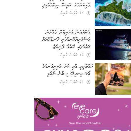
ވަކިކުރުމަށް ރައީސް ނިންމަވައިފި
16 ދުވަސް ކުރިން
އެންދަމަން އުޅެނިކޮށް ގެއްލުނު
މަސްވެރިޔާ ހޮނޑާފުށީ ގޮނޑުދޮށަށް
ލައްގާފައި އޮއްވާ ފެނިއްޖެ
19 ދުވަސް ކުރިން
ހައްވާދީދީ އާއި ކަޅު އަކިރިގަނޑުގެ
ވާހަކަ އިނގިރޭސި ބަހުން ނެރެފި
26 ދުވަސް ކުރިން