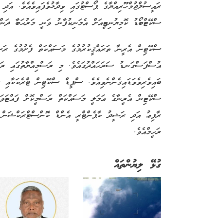
ރައީސުލްޖުމްހޫރިއްޔާގެ ޕޯސްޓުގައި ވިދާޅުވެފައިވެއެވެ. އަދ
ސްކޭޓްބޯޑު ކޮމިޔުނިޓީއަށް އެމަނިކުފާނު ވަނީ މަރުޙަބާ ދަންނ
ސްކޭޓިން އެރީނާ ތަރައްޤީކުރުމުގެ މަސައްކަތް ފެށުމުގެ ރަސ
އުސްފަސްގަނޑު ސަރަޙައްދުގައެވެ. މި ރަސްމިއްޔާތުގައި ރައީ
ބައިވެރިވެވަޑައިގެންނެވިއެވެ. ސްޕީޑް ސްކޭޓިން ޓްރެކަކާއި 
ސްކޭޓިން އެރީނާގެ ޢަމަލީ މަސައްކަތް ރަސްމީކޮށް ފައްޓަވައި
ރާފިޢު އަދި ރަޝީދު ކާޕެންޓްރީ އެންޑް ކޮންސްޓްރަކްޝަން 
ރަހީމްއެވެ.
ގުޅޭ ލިޔުންތައް