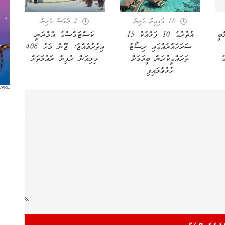
18 ގަޑިއިރު ކުރިން
2 ދުވަސް ކުރިން
ބީ
އުތުރުގެ 10 ފަޅާއެކު 15
ކަސްޓަމްސްގެ އާމްދަނީ
ސަރަހައްދެއްގައި ރިސޯޓު
އިތުރުވެއްޖެ: ޖޫން މަހު 406
ެ
ތަރައްގީކުރަން ބީލަމަށް
މިލިއަން ރުފިޔާ ދައުލަތަށް
ހުޅުވާލައިފި
CARE