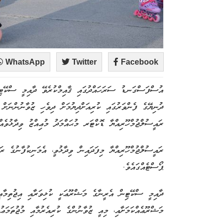
WhatsApp
Twitter
Facebook
އުސްފަސްގަނޑު ސަރަހައްދުގައި ޤާއިމްކުރެވޭ ދާއިމީ ސްކޭޓި
ދުނިޔޭގެ ފެންވަރުގައި ކުރިއަށްދިޔުމަށް ދިވެހި ޒުވާނުންނަށް 
ރައީސުލްޖުމްހޫރިއްޔާ ޑޮކްޓަރ މުޙައްމަދު މުޢިއްޒު ވިދާޅުވެއްޖ
ރައީސުލްޖުމްހޫރިއްޔާ މިފަދައިން ވިދާޅުވީ، އެމަނިކުފާނުގެ 
ޕޯސްޓެއްގައެވެ.
ދާއިމީ ސްކޭޓިން އެރީނާގެ މަޝްރޫޢަކީ ކުޅިވަރާއި އިޖުތިމާޢ
މަޝްރޫޢެއްކަމަށާއި، މިއީ ޒުވާނުންގެ ކުރިއެރުމާއި މުޖުތަމަޢު