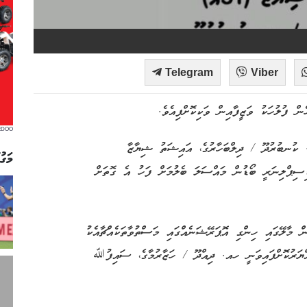
Telegram
Viber
ން ފުލުހަކު ވަޒީފާއިން ވަކިކޮށްފިއެވެ.
EDOO
. ކުނބުރުދޫ / ދިލްބަހާރުގެ، އައިޝަތު ޝިޔާޒާ
މަގު
 ޑިސިޕްލިނަރީ ބޯޑުން މައްސަލަ ބެލުމަށް ފަހު އެ ގޮތަށް
ް މާލޭގައި ހިންގި އޮޕަރޭޝަނެއްގައި މަސްތުވާތަކެއްޗާއެކު
އްޔަރުކޮށްފައިވަނީ ހއ. ދިއްދޫ / ހަޒާރުމާގެ، ސައިފުﷲ