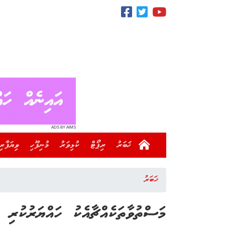
ADS BY AIMS
ޚަބަރު
ރިޕޯޓް
ކުޅިވަރު
މުނިފޫހި
ވިޔަފާރި
ޚަބަރު
މަސްތުވާތަކެއްޗާއެކު ހައްޔަރުކުރި އ