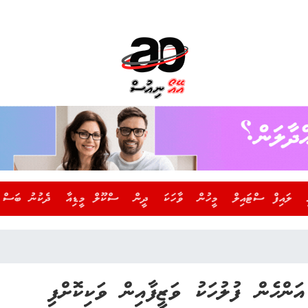
ލައިފް ސްޓައިލް
މީހުން
ވާހަކަ
ދީން
ސްކޫލް މީޑިއާ
ދެކުނު ބަސް
ަންހެން ފުލުހަކު ވަޒީފާއިން ވަކިކޮށްފި