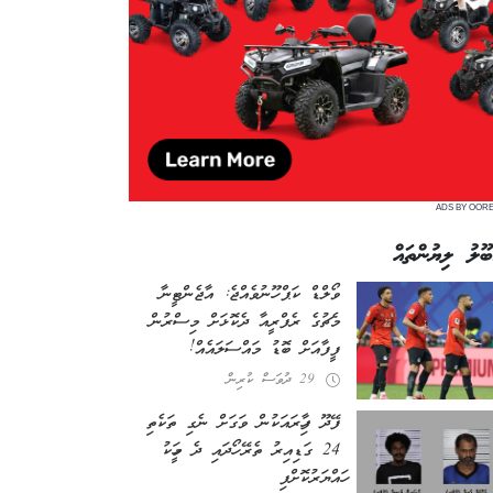
ADS BY OOR
ބޫލު ލިޔުންތައް
ވޯލްޑް ކަޕް ހޫނުވެއްޖެ: އާޖެންޓީނާ
މެޗުގެ ރެފްރީއާ ދެކޮޅަށް މިސްރުން
ފީފާއަށް ބޮޑު މައްސަލައެއް!
29 ދުވަސް ކުރިން
ފޭދޫ ފިހާރައަކުން ވަގަށް ނެގި ތަކެތި
24 ގަޑިއިރު ތެރޭ ހޯދައި ދެ މީހަކު
ހައްޔަރުކޮށްފި