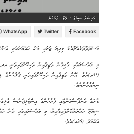
އައިޝަތު ޝިޔާޒާ / ފޮޓޯ: ފުލުހުން
WhatsApp
Twitter
Facebook
މަސްތުވާތަކެއްޗާއެކު މިދިޔަ ޖުލައި މަހު ހައްޔަރުކުރި އަންހެ
މި މައްސަލައާއި ގުޅިގެން ވަޒީފާއިން ވަކިކޮށްފައިވަނީ އދ
(31އ)އެވެ. އޭނާ ވަޒީފާއިން ވަކިކޮށްފައިވަނީ ފުލުހުންގެ
ނިންމުމުންނެވެ.
ޑްރަގް އެންފޯސްމަންޓާއި ފުލުހުންގެ އިންޓެލިޖެންސް ގުޅިގެނ
ޝިޔާޒާ ހައްޔަރުކޮށްފައިވާއިރު، މި މައްސަލައިގައި ދެން ހަ
އަޙްމަދު (26އ)އެވެ.