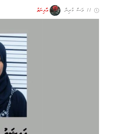
11 މަސް ކުރިން
އާމިނަތު