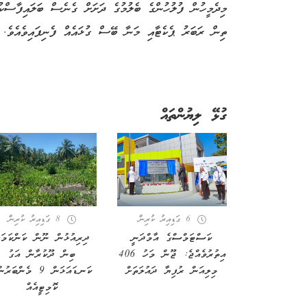
މިދެމީހުން ފުލުހުންގެ ބެލުމުގެ ދަށަށް ގެނެސް ބަލައިފާސްކުރ
ތިން ރަބަރު ޕެކެޓާއި މަނާ ބޭސް ގުޅައެއް ފެނިފައިވެއެވެ.
ގުޅޭ ލިޔުންތައް
6 ގަޑިއިރު ކުރިން
8 ގަޑިއިރު ކުރިން
ކަސްޓަމްސްގެ އާމްދަނީ
ދިރިއުޅުން ނޫން ކަންކަމަށ
އިތުރުވެއްޖެ: ޖޫން މަހު 406
ބިން ދޫކުރާން އަގު
މިލިއަން ރުފިޔާ ދައުލަތަށް
ކަނޑައަޅަން 9 މެންބަރު
ކޮމިޓީއެއް