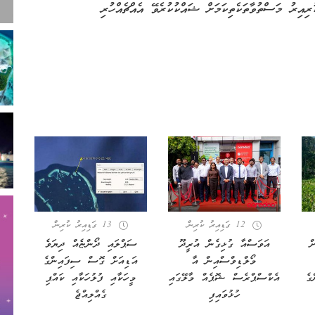
ިއިރު މަސްތުވާތަކެތިކަމަށް ޝައްކުކުރެވޭ އެއްޗެއްހުރި
12 ގަޑިއިރު ކުރިން
13 ގަޑިއިރު ކުރިން
ް
އަވަސްއާ ގުޅިގެން އުރީދޫ
ސަޕްލައި ދޯންޏެއް ދިޔަވެ
މޯލްޑިވްސްއިން އާ
އަޑިއަށް ގޮސް ސިފައިންގެ
ންގެ
އެކްސްޕްރެސް ޝޮޕެއް މާލޭގައި
މީހަކާއި ފުލުހަކާއި ކައްޕި
ހުޅުވައިފި
ގެއްލިއްޖެ