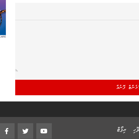
CARE
ޫހި
ރިޕޯޓް