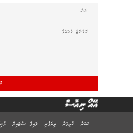
ޚަބަރު
ކުޅިވަރު
ވިޔަފާރި
ލައިފް ސްޓައިލް
މުނިފ