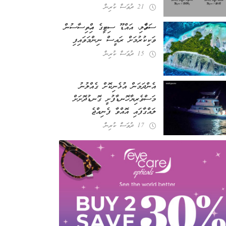
21 ދުވަސް ކުރިން
ސަވާހެލި، އައްޑޫ ސިޓީގެ އިހްތިސާސުން
ވަކިކުރުމަށް ރައީސް ނިންމަވައިފި
15 ދުވަސް ކުރިން
އެންދަމަން އުޅެނިކޮށް ގެއްލުނު
މަސްވެރިޔާ ހޮނޑާފުށީ ގޮނޑުދޮށަށް
ލައްގާފައި އޮއްވާ ފެނިއްޖެ
17 ދުވަސް ކުރިން