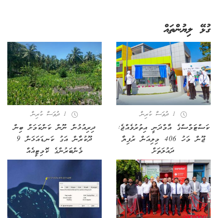
ގުޅޭ ލިޔުންތައް
1 ދުވަސް ކުރިން
1 ދުވަސް ކުރިން
ކަސްޓަމްސްގެ އާމްދަނީ އިތުރުވެއްޖެ:
ދިރިއުޅުން ނޫން ކަންކަމަށް ބިން
ޖޫން މަހު 406 މިލިއަން ރުފިޔާ
ދޫކުރާން އަގު ކަނޑައަޅަން 9
ދައުލަތަށް
މެންބަރުންގެ ކޮމިޓީއެއް