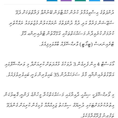
ދުންފަތުގެ އިސްތިއުމާލު ކުރުން ހުއްޓާލަން ބޭނުންވާ ފަރާތްތަކަށް ދެވޭ
ސެޒޭޝަން ފަރުވާ އަދި ދުމާ ދުންފަތުގެ ނުރައްކަލުން މުޖުތަމައު ރައްކާތެރި
ކުރުމަށް ކުރެވިދާނެ މަސައްކަތްތަކާއި ގުޅޭގޮތުން ޓްރެއިނިންގ އޮފް
ޓްރެއިނަރސް (ޓީއޯޓީ) ވާރކްޝޮޕެއް ބާއްވައިފިއެވެ.
އޯގަސްޓް 4 އިން ފެށިގެން 3 ދުވަހުގެ މުއްދަތަށް ކުރިއަށްދާ މި ވަރކްޝޮޕްގައި
އަތޮޅުތެރެއިންނާއި މާލެ ސަރަޙައްދުން 35 ބައިވެރިން ވަނީ ބައިވެރިވެފައެވެ.
މި ވޯރކްޝޮޕަކީ ޞިއްޙީ ދާއިރާގައި މަސައްކަތްކުރާ މީހުންގެ ފަންނީ ޤާބިލުކަން
އިތުރުކުރުމަށްޓަކައި ދުނިޔޭގެ ސިއްހަތު ޖަމިއްޔާއާ ގުޅިގެން ކުރިއަށް ގެންދެވޭ
ތަމްރީނު ޕްރޮގްރާމެކެވެ.