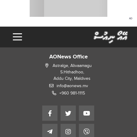
AD
AONews Office
Astralge, Alivaamagu
S.Hithadhoo,
Addu City, Maldives
info@aonews.mv
+960 981-1115