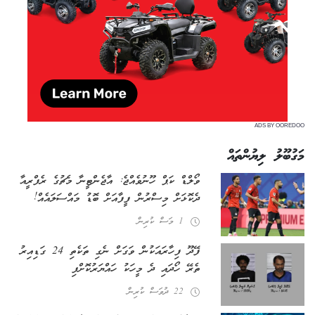
ADS BY OOREDOO
މަގުބޫލު ލިޔުންތައް
ވޯލްޑް ކަޕް ހޫނުވެއްޖެ: އާޖެންޓީނާ މެޗުގެ ރެފްރީއާ
ދެކޮޅަށް މިސްރުން ފީފާއަށް ބޮޑު މައްސަލައެއް!
1 މަސް ކުރިން
ފޭދޫ ފިހާރައަކުން ވަގަށް ނެގި ތަކެތި 24 ގަޑިއިރު
ތެރޭ ހޯދައި ދެ މީހަކު ހައްޔަރުކޮށްފި
22 ދުވަސް ކުރިން