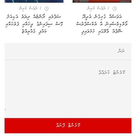
1 ދުވަސް ކުރިން
1 ދުވަސް ކުރިން
އަވަސްއާ ގުޅިގެން އުރީދޫ
ސަޕްލައި ދޯންޏެއް ދިޔަވެ އަޑިއަށް
މޯލްޑިވްސްއިން އާ އެކްސްޕްރެސް
ގޮސް ސިފައިންގެ މީހަކާއި ފުލުހަކާއި
ޝޮޕެއް މާލޭގައި ހުޅުވައިފި
ކައްޕި ގެއްލިއްޖެ