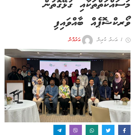
މަސައްކަތްތަކާއި ގުޅޭގޮތުން
ވޯރކްޝޮޕެއް ބާއްވައިފި
1 އަހރު ކުރިން
އަރުމާން