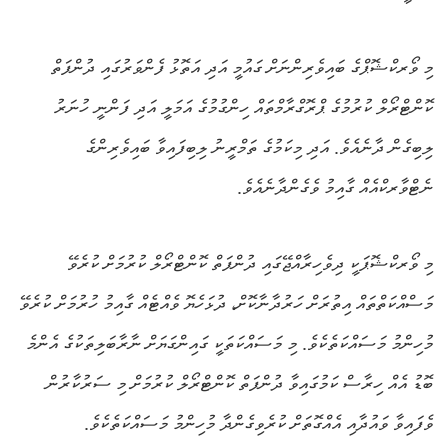
މި ވޯރކްޝޮޕްގެ ބައިވެރިންނަށް ގައުމީ އަދި އަތޮޅު ފެންވަރުގައި ދުންފަތް
ކޮންޓްރޯލް ކުރުމުގެ ޕްރޮގްރާމްތައް ހިންގުމުގެ އަމަލީ އަދި ފަންނީ ހުނަރު
ލިބިގެން ދާނެއެވެ. އަދި މިކަމުގެ ތަމްރީނު ލިބިފައިވާ ބައިވެރިންގެ
ނެޓްވާރކްއެއް ގާއިމު ވެގެންދާނެއެވެ.
މި ވޯރކްޝޮޕަކީ ދިވެހިރާއްޖޭގައި ދުންފަތް ކޮންޓްރޯލް ކުރުމަށް ކުރެވޭ
މަސްއްކަތްތައް އިތުރަށް ހަރުދާނާކޮށް، ދުޅަހެޔޮ ވެއްޓެއް ގާއިމު ހުރުމަށް ކުރެވޭ
މުހިންމު މަސައްކަތެކެވެ. މި މަސައްކަތަކީ ގައިންގަޔަށް ނާރާބަލިތަކުގެ އެންމެ
ބޮޑު އެއް ހިރާސް ކަމުގައިވާ ދުންފަތް ކޮންޓްރޯލް ކުރުމަށް މި ސަރުކާރުން
ވެފައިވާ ވައުދާއި އެއްގޮތަށް ކުރެވިގެންދާ މުހިންމު މަސައްކަތެކެވެ.