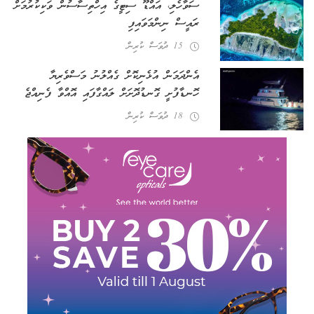
ސަވާހެލި، އައްޑޫ ސިޓީގެ އިހްތިސާސުން ވަކިކުރުމަށް
ރައީސް ނިންމަވައިފި
15 ދުވަސް ކުރިން
އެންދަމަން އުޅެނިކޮށް ގެއްލުނު މަސްވެރިޔާ
ހޮނޑާފުށީ ގޮނޑުދޮށަށް ލައްގާފައި އޮއްވާ ފެނިއްޖެ
18 ދުވަސް ކުރިން