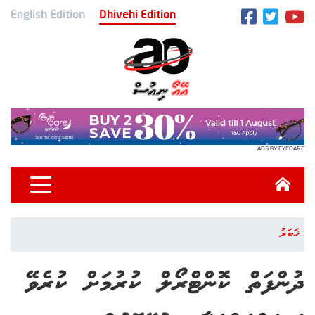
English Edition
Dhivehi Edition
ADS BY EYECARE
ޚަބަރު
ދުންފަތް ކޮންޓްރޯލް ކުރުމަށް ކުރެވޭ