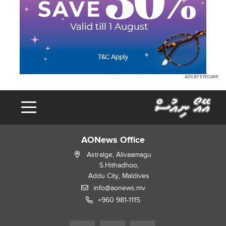
ADS BY EYECARE
AONews Office
Astralge, Alivaamagu
S.Hithadhoo,
Addu City, Maldives
info@aonews.mv
+960 981-1115