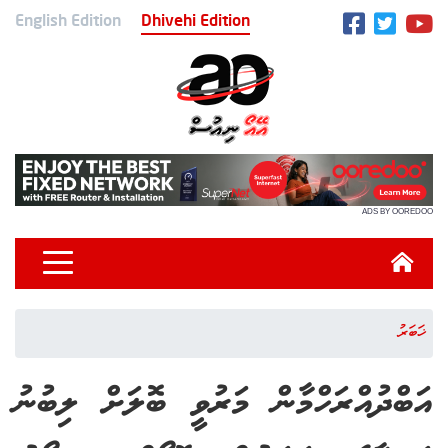
English Edition
Dhivehi Edition
ADS BY OOREDOO
ޚަބަރު
އަބްދުއްރަހްމާން މަރުވީ ބޮލަށް ލިބުނު