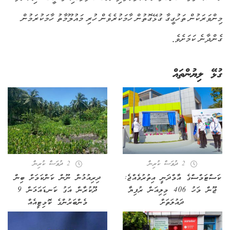
މިންވަރަކުން ތަހުގީގާ ގުޅޭގޮތުން ހާމަކުރެވެން ހުރި މައުލޫމާތު ހާމަކުރަމުން
ގެންދާނެ ކަމަށެވެ.
ގުޅޭ ލިޔުންތައް
2 ދުވަސް ކުރިން
2 ދުވަސް ކުރިން
ކަސްޓަމްސްގެ އާމްދަނީ އިތުރުވެއްޖެ:
ދިރިއުޅުން ނޫން ކަންކަމަށް ބިން
ޖޫން މަހު 406 މިލިއަން ރުފިޔާ
ދޫކުރާން އަގު ކަނޑައަޅަން 9
ދައުލަތަށް
މެންބަރުންގެ ކޮމިޓީއެއް