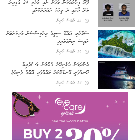
ފޭދޫ ފިހާރައަކުން ވަގަށް ނެގި ތަކެތި 24 ގަޑިއިރު
ތެރޭ ހޯދައި ދެ މީހަކު ހައްޔަރުކޮށްފި
23 ދުވަސް ކުރިން
ސަވާހެލި، އައްޑޫ ސިޓީގެ އިހްތިސާސުން ވަކިކުރުމަށް
ރައީސް ނިންމަވައިފި
16 ދުވަސް ކުރިން
އެންދަމަން އުޅެނިކޮށް ގެއްލުނު މަސްވެރިޔާ
ހޮނޑާފުށީ ގޮނޑުދޮށަށް ލައްގާފައި އޮއްވާ ފެނިއްޖެ
19 ދުވަސް ކުރިން