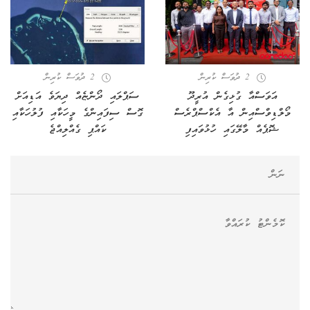
2 ދުވަސް ކުރިން
2 ދުވަސް ކުރިން
އަވަސްއާ ގުޅިގެން އުރީދޫ
ސަޕްލައި ދޯންޏެއް ދިޔަވެ އަޑިއަށް
މޯލްޑިވްސްއިން އާ އެކްސްޕްރެސް
ގޮސް ސިފައިންގެ މީހަކާއި ފުލުހަކާއި
ޝޮޕެއް މާލޭގައި ހުޅުވައިފި
ކައްޕި ގެއްލިއްޖެ