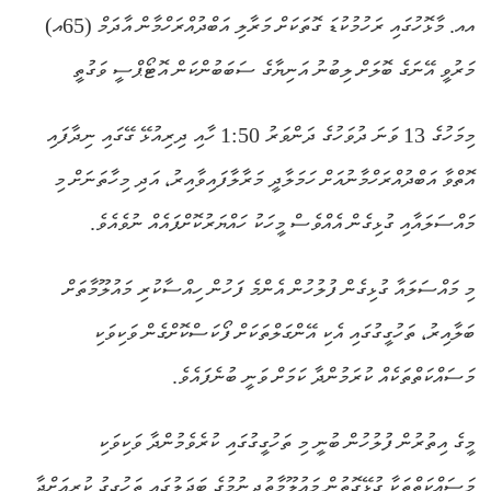
އއ. މާޅޮހުގައި ރަހުމުކުޑަ ގޮތަކަށް މަރާލި އަބްދުއްރަހްމާން އާދަމް (65އ)
މަރުވީ އޭނަގެ ބޮލަށް ލިބުނު އަނިޔާގެ ސަބަބުންކަން އޮޓޯޕްސީ ވަގުތީ
މިމަހުގެ 13 ވަނަ ދުވަހުގެ ދަންވަރު 1:50 ހާއި ދިރިއުޅޭ ގޭގައި ނިދާފައި
އޮތްވާ އަބްދުއްރަހްމާނުއަށް ހަމަލާދީ މަރާލާފައިވާއިރު، އަދި މިހާތަނަށް މި
މައްސަލައާއި ގުޅިގެން އެއްވެސް މީހަކު ހައްޔަރުކޮށްފައެއް ނުވެއެވެ.
މި މައްސަލައާ ގުޅިގެން ފުލުހުން އެންމެ ފަހުން ހިއްސާކުރި މައުލޫމާތަށް
ބަލާއިރު، ތަހުގީގުގައި އެކި އޭންގަލްތަކަށް ފޯކަސްކޮށްގެން ވަކިވަކި
މަސައްކަތްތަކެއް ކުރަމުންދާ ކަމަށް ވަނީ ބުނެފައެވެ.
މީގެ އިތުރުން ފުލުހުން ބުނީ މި ތަހުގީގުގައި ކުރެވެމުންދާ ވަކިވަކި
މަސައްކަތްތަކާ ގުޅޭގޮތުން މައުލޫމާތުދިނުމުގެ ބަދަލުގައި ތަހުގީގު ކުރިއަށްދާ