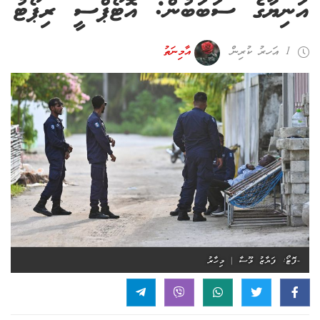
އަނިޔާގެ ސަބަބުން: އޮޓޯޕްސީ ރިޕޯޓު
1 އަހރު ކުރިން
އާމިނަތު
-ފޮޓޯ: ފަޔާޒު މޫސާ | މިހާރު