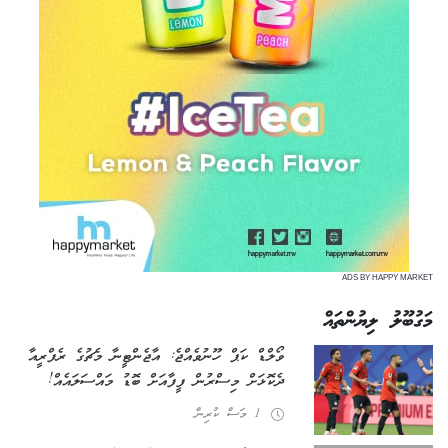
ADS BY HAPPY MARKET
މަގުބޫލު ލިޔުންތައް
ވޯލްޑް ކަޕް ހޫނުވެއްޖެ: އާޖެންޓީނާ މެޗުގެ ރެފްރީއާ
ދެކޮޅަށް މިސްރުން ފީފާއަށް ބޮޑު މައްސަލައެއް!
1 މަސް ކުރިން