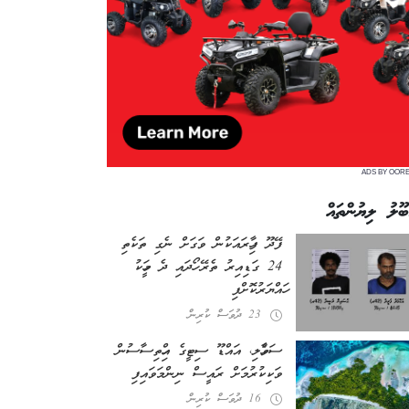
ADS BY OOR
ބޫލު ލިޔުންތައް
ފޭދޫ ފިހާރައަކުން ވަގަށް ނެގި ތަކެތި
24 ގަޑިއިރު ތެރޭ ހޯދައި ދެ މީހަކު
ހައްޔަރުކޮށްފި
23 ދުވަސް ކުރިން
ސަވާހެލި، އައްޑޫ ސިޓީގެ އިހްތިސާސުން
ވަކިކުރުމަށް ރައީސް ނިންމަވައިފި
16 ދުވަސް ކުރިން