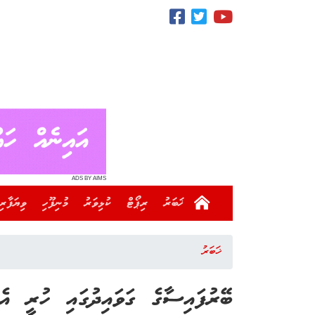
ADS BY AIMS
ޚަބަރު
ރިޕޯޓް
ކުޅިވަރު
މުނިފޫހި
ވިޔަފާރި
ޚަބަރު
ބޭރުފައިސާގެ ގަވައިދުގައި ހުރީ އެ