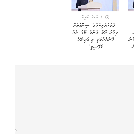
4 އަހރު ކުރިން
“ފަތުރުވެރިކަމުގެ ޞިނާޢަތަށް
މިހާރު އޮތް އެންމެ ބޮޑު އެއް
ުން
ގޮންޖެހުމަކީ ވީ.އައި.އޭގެ
ް:
ކެޕޭސިޓީ”