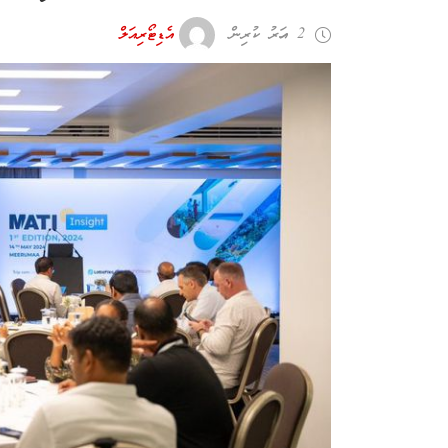
2 އަހރު ކުރިން
އެޑިޓޯރިއަލް