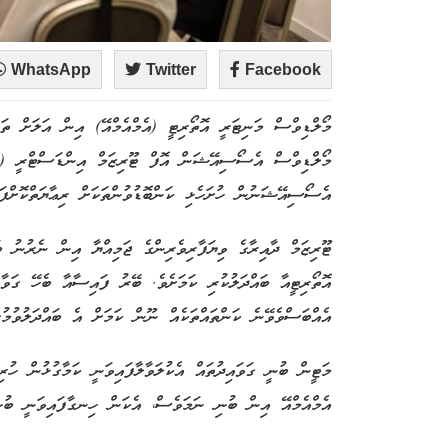
WhatsApp
Twitter
Facebook
މޯލްޑިވްސް މަނިޓަރީ އޮތޯރިޓީ (އެމްއެމްއޭ) އިން އަލަށް ތަ
މޯލްޑިވްސް އެސޯސިއޭޝަން އޮފް ޓޫރިޒަމް އިންޑަސްޓްރީ (މާޓ
އެސޯސިއޭޝަނުން ހުށަހެޅި ކަންބޮޑުވުންތަކަށް ރިޢާޔަތްކޮށްފައ
ޓޫރިޒަމް ދާއިރާގެ ވިޔަފާރިވެރިންގެ ޖަމިއްޔާ އިން ނެރުނު ބަ
އޮތޯރިޓީއާ ބައްދަލުކުރި ކަމަށެވެ. ބޭރު ފައިސާއާ ބެހޭ ގަވާ
އެއްބަސްވެވޭނެ ކަންތައްތަކެއް ނޫން ކަމަށް އެ ބައްދަލުވުމު
މަޓީން ބުނީ ގަވައިދުތައް އެކުލަވާލާފައިވަނީ ކަމާގުޅުން ހުރ
އެމްއެމްއޭ އިން ބުނި ނަމަވެސް، އެކަން ހިނގާފައިވަނީ ބުނެ