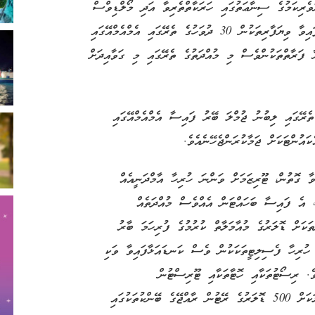
ުވެރިކަމުގެ ސިނާޢަތުގައި ހަރަކާތްތެރިވާ އަދި މޯލްޑިވްސް
އިންލަންޑް ރެވެނިއު އޮތޯރިޓީ (މީރާ) ގައި ރަޖިސްޓަރީކޮށްފައިވާ ވިޔަފާރިތަކުން 30 ދުވަހުގެ ތެރޭގައި އެމްއެމްއޭގައި
 ފަރާތްތަކުންވެސް މި މުއްދަތުގެ ތެރޭގައި މި ގަވާއިދަށް
ން ކޮންމެ މަހެއް ނިމޭތާ 87 ދުވަހުގެ ތެރޭގައި ލިބުނު ޖުމްލަ ބޭރު ފައިސާ އެމްއެމްއޭގައި
އުންޓަކަށް ޖަމާކުރަންޖެހޭނެއެވެ.
ާ ގޮތުން، ޓޫރިޒަމަށް ވަންނަ ހުރިހާ އާމްދަނީއެއް
، އެ ފައިސާ ބަހައްޓަން އެއްވެސް މުއްދަތެއް
ަކަށް ޑޮލަރުގެ މުއާމަލާތް ކުރުމުގެ ފުރިހަމަ ބާރު
ހުރިހާ ފެސިލިޓީތަކަކުން ވެސް ކަނޑައަޅާފައިވާ ވަކި
ވެ. ރިސޯޓުތަކާއި ހޮޓާތަކާއި ޓޫރިސްޓުން
އުޅަނދުތަކަށް ކޮންމެ މަހަކު އަންނަ ޓޫރިސްޓެއްގެ ބޮލަކަށް 500 ޑޮލަރުގެ ރޭޓުން ރާއްޖޭގެ ބޭންކުތަކުގައި