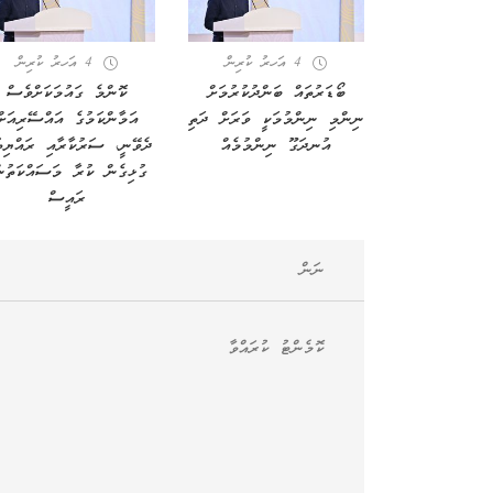
4 އަހރު ކުރިން
4 އަހރު ކުރިން
ބޯޑަރުތައް ބަންދުކުރުމަށް
ކޮންމެ ގައުމަކަށްވެސް
ނިންމި ނިންމުމަކީ ވަރަށް ދަތި
އަމާންކަމުގެ އައްސޭރިއަށް
އުނދަގޫ ނިންމުމެއް
ދެވޭނީ، ސަރުކާރާއި ރައްޔިތ
ގުޅިގެން ކުރާ މަސައްކަތުނ
ރައީސް