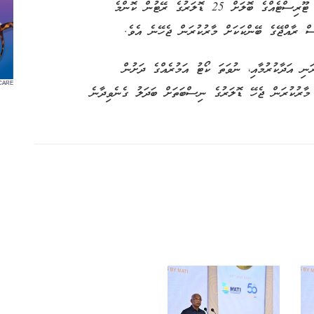
މާރުކުރަން ޖެހޭނެ އެވެ. ގެސްޓް ހައުސްތަކުން ކޮންމެ ޓޫރިސްޓެއްގެ ބޮލަށް 25 ޑޮލަރުގެ ރޭޓުން ކޮންމެ
ް ރާއްޖޭގެ ބޭންކަކަށް މާރުކުރަން ޖެހޭނެ އެވެ.
ި އަދާކުރުމާއި، ނުވަތަ ކޯޓު އަމުރެއްގެ ދަށުން
CARE
ް މާރުކުރަން ޖެހޭ ޑޮލަރުގެ ނިސްބަތަށް ބަދަލު ގެނެވިދާނެ