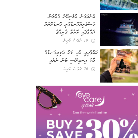
އެންދަމަން އުޅެނިކޮށް ގެއްލުނު
މަސްވެރިޔާ ހޮނޑާފުށީ ގޮނޑުދޮށަށް
ލައްގާފައި އޮއްވާ ފެނިއްޖެ
19 ދުވަސް ކުރިން
ހައްވާދީދީ އާއި ކަޅު އަކިރިގަނޑުގެ
ވާހަކަ އިނގިރޭސި ބަހުން ނެރެފި
26 ދުވަސް ކުރިން