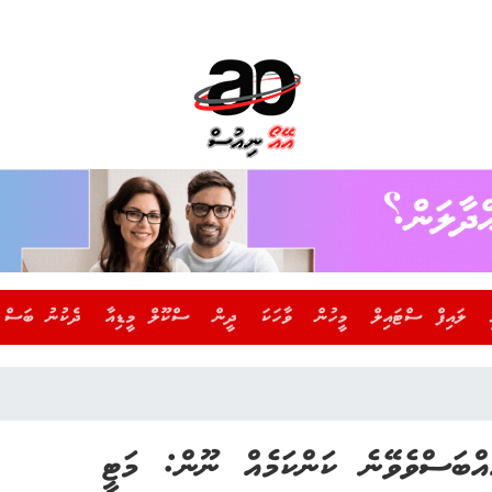
ލައިފް ސްޓައިލް
މީހުން
ވާހަކަ
ދީން
ސްކޫލް މީޑިއާ
ދެކުނު ބަސް
އްބަސްވެވޭނެ ކަންކަމެއް ނޫން: މަޓީ