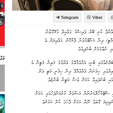
Telegram
Viber
އާރުފް ކުރި ބޭރު ފައިސާގެ ގަވާއިދާ ގުޅޭގޮތުން
ީ) އިން ކަންބޮޑުވުން ފާޅުކޮށް، ގަވާއިދަށް އެ
ި ނުވާކަމަށް ބުނެފިއެވެ.
EDOO
މަގު
ޔާނެއްގައި ބުނީ، އެމްއެމްއޭގެ އެދުމުގެ މަތިން މަޓީން އެ
އިދުގައި ހިމަނަން އެމްއެމްއޭ އިން ހިމެނީ މަޓީ އަށް
ގައި ބުނެފައިވާ ކަމަށް ވެސް މަޓީން ބުންޏެވެ.
ި ސްޓޭކްހޯލްޑަރުންނާ މަޝްވަރާ ކުރުމަށްފަހުގައި ކަމަށް
ވިދިޔަ ގޮތައް ނޫން ކަމަށް ފާހަގަ ކުރާ ކަމަށެވެ.