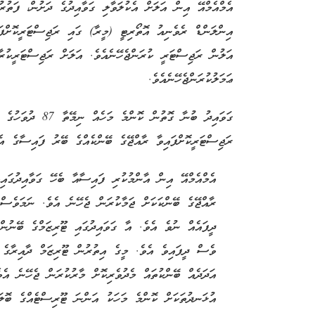
އެމްއެމްއޭ އިން އަލަށް އެކުލަވާލި ގަވާއިދުގެ ދަށުން، ފަތުރ
އަލުން ރަޖިސްޓަރީ ކުރަންޖެހޭނެއެވެ. އަލަށް ރަޖިސްޓަރީކުރާ
ޢަމަލުކުރަންޖެހޭނެއެވެ.
ގަވައިދު ބުނާ ގޮތު
ރަޖިސްޓަރީކޮށްފައިވާ ރާއްޖޭގެ ބޭންކެއްގެ ބޭރު ފައިސާގެ އެކަ
އެމްއެމްއޭ އިން އާންމުކުރި ފައިސާއާ ބެހޭ ގަވާއިދުގައިވ
ރާއްޖޭގެ ބޭންކަކަށް ޖަމާކުރަން ޖެހޭނެ އެވެ. ނަމަވެސް
ދީފައެއް ނުވެ އެވެ. އާ ގަވައިދުގައި ޓޫރިޒަމްގެ ބޭނުންތ
ވެސް ދީފައިވެ އެވެ. މީގެ އިތުރުން ޓޫރިޒަމް ދާއިރާގެ 
އަދަދެއް ބޭންކުތައް މެދުވެރިކޮށް މާރުކުރަން ޖެހޭނެ އެ