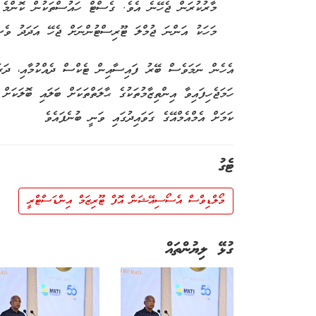
މަހަކު އަންނަ ޖުމްލަ ޓޫރިސްޓުންނަށް ޖެހޭ އަދަދު ވެސ
އެހެން ނަމަވެސް ބޭރު ފައިސާއިން ޓެކްސް ދެއްކުމާއި، ދަރަނ
ހަމަޖެހިފައިވާ އިންތިޒާމުތަކުގެ ޙާލަތްތަކަށް ބަލައި ބޮލަކަށ
ކަމަށް އެމްއެމްއޭގެ ގަވައިދުގައި ވަނީ ބުނެފައެވެ
ޓެގު
މޯލްޑިވްސް އެސޯސިއޭޝަން އޮފް ޓޫރިޒަމް އިންޑަސްޓްރީ
ގުޅޭ ލިޔުންތައް