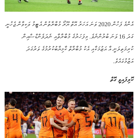
އެންމެ ފަހުން 2020 ވަނަ އަހަރު އޮތް ޔޫރޯ މުބާރާތުން އެޓީމު ވަކިވާން ޖެހުނީ
ގަދަ 16 ވަނަ ބުރުންނެވެ. މިފަހަރުގެ މުބާރާތާއި ނެދަލެންޑްސްއިން
ކުރިމަތިލަނީ އާ އަޒުމަކާއި އެކު މުބާރާތް ކާމިޔާބުކުރުމުގެ ވަރުގަދަ
އަޒުމުގައެވެ.
ކޮލިފައިވީ ގޮތް