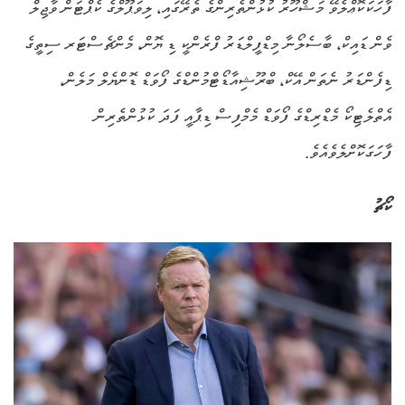
ފާހަކަކޮޢްލެވޭ މަޝްހޫރު ކުޅުންތެރިންގެ ތެރޭގައި، ލިވަޕޫލްގެ ކެޕްޓަން ވާޖިލް
ވެން ޑައިކް، ބާސެލޯނާ މިޑްފީލްޑަރު ފްރެންކީ ޑި ޔޮން، މެންޗެސްޓަރ ސިތީގެ
ޑިފެންޑަރު ނެތަން އޭކް، ބްރޫޝިއާޑޯޓްމުންޑްގެ ފޯވަޑް ޑޮންޔެލް މަލެން،
އެތްލެޓިކޯ މެޑްރިޑްގެ ފޯވަޑް މެމްފިސް ޑިޕާއީ ފަދަ ކުޅުންތެރިން
ފާހަގަކޮށްލެވެއެވެ.
ކޯޗު