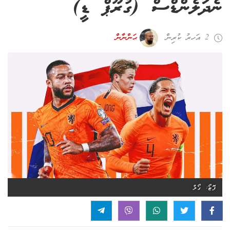
ނެދަލެންޑްސް (ގުރޫޕް ޑީ)
2 އަހރު ކުރިން
ޙަންނާން
ފޮޓޯ: ގޯލް