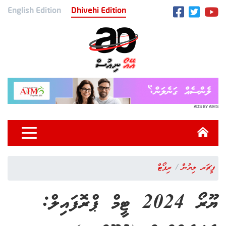
English Edition
Dhivehi Edition
ADS BY AIMS
ފީޗަރ ލިޔުން
ރިޕޯޓް
ޔޫރޯ 2024 ޓީމް ޕްރޮފައިލް: