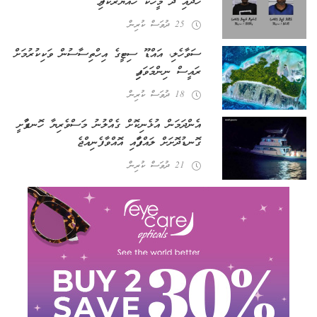
ހޯދައި ދެ މީހަކު ހައްޔަރުކޮށްފި
25 ދުވަސް ކުރިން
ސަވާހެލި، އައްޑޫ ސިޓީގެ އިހްތިސާސުން ވަކިކުރުމަށް
ރައީސް ނިންމަވައިފި
18 ދުވަސް ކުރިން
އެންދަމަން އުޅެނިކޮށް ގެއްލުނު މަސްވެރިޔާ ހޮނޑާފުށީ
ގޮނޑުދޮށަށް ލައްގާފައި އޮއްވާ ފެނިއްޖެ
21 ދުވަސް ކުރިން