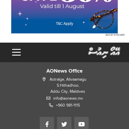
ADS BY EYECARE
AONews Office
Astralge, Alivaamagu
S.Hithadhoo,
Addu City, Maldives
info@aonews.mv
+960 981-1115