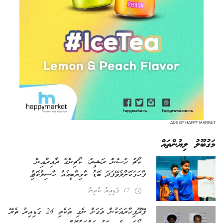
ADS BY HAPPY MARKET
މަގުބޫލު ލިޔުންތައް
ކޯޗު ހުސެން ރަޝީދު: ކޯޗިންގެ ދާއިރާއިން
ފާހަގަކޮށްލެވޭ ފަދަ ބޮޑު ކާމިޔާބީއެއް ހާސިލްކޮށްފި
17 ގަޑިއިރު ކުރިން
ފޭދޫ ފިހާރައަކުން ވަގަށް ނެގި ތަކެތި 24 ގަޑިއިރު ތެރޭ