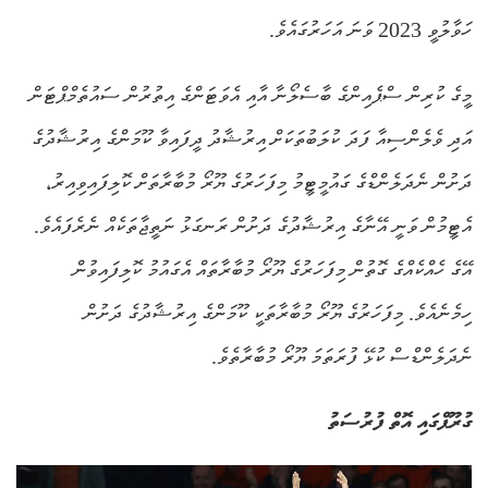
ހަވާލުވީ 2023 ވަނަ އަހަރުގައެވެ.
މީގެ ކުރިން ސްޕެއިންގެ ބާސެލޯނާ އާއި އެވަޓަންގެ އިތުރުން ސައުތެމްޕްޓަން
އަދި ވެލެންސިއާ ފަދަ ކުލަބުތަކަށް އިރުޝާދު ދީފައިވާ ކޫމަންގެ އިރުޝާދުގެ
ދަށުން ނެދަލެންޑްގެ ގައުމީޓީމު މިފަހަރުގެ ޔޫރޯ މުބާރާތަށް ކޮލިފައިވިއިރު،
އެޓީމުން ވަނީ އޭނާގެ އިރުޝާދުގެ ދަށުން ރަނގަޅު ނަތީޖާތަކެއް ނެރެފައެވެ.
އޭގެ ހެއްކެއްގެ ގޮތުން މިފަހަރުގެ ޔޫރޯ މުބާރާތައް އެގައުމު ކޮލިފައިވުން
ހިމެނެއެވެ. މިފަހަރުގެ ޔޫރޯ މުބާރާތަކީ ކޫމަންގެ އިރުޝާދުގެ ދަށުން
ނެދަލެންޑްސް ކުޅޭ ފުރަތަމަ ޔޫރޯ މުބާރާތެވެ.
ގުރޫޕްގައި އޮތް ފުރުސަތު