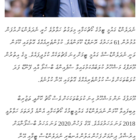
ނެދަލެންޑް ގައުމީ ޓީމުގެ ކޯޗުކަމާއި މިވަގުތު ހަވާލުވެ ހުރީ ނެދަލެންޑަށް އުފަން
އުމުރުން 61 އަހަރުގެ ރޮނަލްޑް ކޫމަންއެވެ. ކުޅުންތެރިއެއްގެ ގޮތުގައި ކޫމަން
ވަނީ ނެދަލެންޑްސްގެ ގައުމީ ޓީމަށް ގިނަ މެޗުތަކެއް ކުޅެދީފައެވެ. މީގެ އިތުރުން
ޔޫރަޕްގެ މަޝްހޫރު ކުލަބެއްކަމުގައިވާ ސްޕެއިންގެ ބާސެލޯ އާއި ފޭނޫޑް ފަދަ
ކުލަބުތަކަށް ވެސް ކުޅުންތެރިއެއްގެ ގޮތުގައި އޭނާ ކުޅުނެވެ.
ޔޫރަޕުގެ ނަން މަޝްޙޫރު ގިނަ ކުލަބުތަކަކަށް ވެސް ކޯޗު ކޮށްދީ ތަޖުރިބާ
ލިބިފައިވާ ކޫމަން ނެދަލެންޑްގެ ގައުމީޓީމުގެ ކޯޗުކަމާއި އެންމެ ފުރަތަމަ ހަވާލުވީ
2018 ވަނަ އަހަރުގައެވެ. އޭގެ ފަހުން 2020 ވަނަ އަހަރު ބާސެލޯނާއަށް
އިރުޝާދު ދިނުމަށް ފަހުން އަލުން އެނބުރި ނެދަލެންޑްސް ޓީމާއި އޭނާ