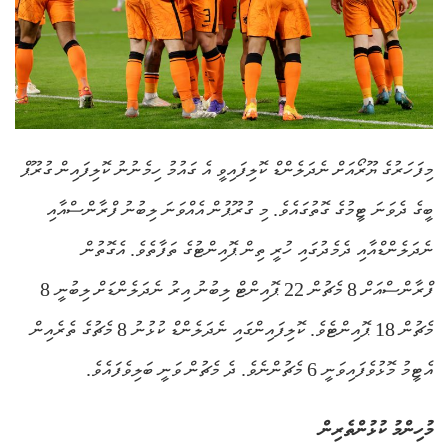
މިފަހަރުގެ ޔޫރޯއަށް ނެދަލެންޑް ކޮލިފައިވީ އެ ގައުމު ހިމެނުނު ކޮލިފައިން ގުރޫޕް
ބީގެ ދެވަނަ ޓީމުގެ ގޮތުގައެވެ. މި ގުރޫޕުން އެއްވަނަ ލިބުނު ފްރާންސްއާއި
ނެދަލެންޑްއާއި ދެމެދުގައި ހުރީ ތިން ޕޮއިންޓުގެ ތަފާތެވެ. އެގޮތުން
ފްރާންސްއަށް 8 މެޗުން 22 ޕޮއިންޓް ލިބުނު އިރު ނެދަލެންޑަށް ލިބުނީ 8
މެޗުން 18 ޕޮއިންޓެވެ. ކޮލިފައިންގައި ނެދަލެންޑް ކުޅުނު 8 މެޗުގެ ތެރެއިން
އެޓީމު މޮޅުވެފައިވަނީ 6 މެޗުންނެވެ. ދެ މެޗުން ވަނީ ބަލިވެފައެވެ.
މުހިންމު ކުޅުންތެރިން