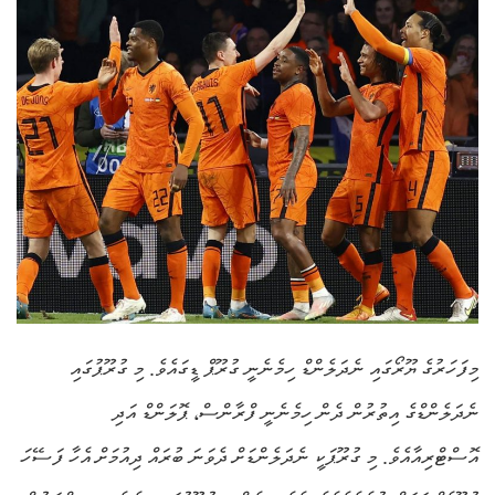
މިފަހަރުގެ ޔޫރޯގައި ނެދަލެންޑް ހިމެނެނީ ގުރޫޕް ޑީގައެވެ. މި ގުރޫޕުގައި
ނެދަލެންޑްގެ އިތުރުން ދެން ހިމެނެނީ ފްރާންސް، ޕޮލަންޑް އަދި
އޮސްޓްރިއާއެވެ. މި ގުރޫޕަކީ ނެދަލެންޑަށް ދެވަނަ ބުރައް ދިއުމަށް އެހާ ފަސޭހަ