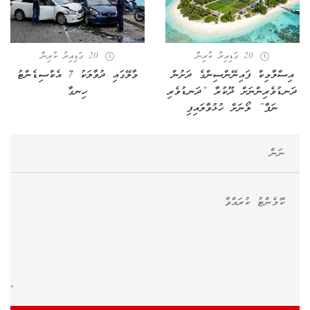
20 ގަޑިއިރު ކުރިން
20 ގަޑިއިރު ކުރިން
އިސްލާމިކް ފައިނޭންސިންގެ ދަށުން
މާލޭގައި ދުވާލަކު 7 އެކްސިޑެންޓު
ދަނޑުވެރިންނަށް ދޫކުރާ “ދަނޑުވެރި
ހިނގާ
ނަފާ” ލޯނަށް ހުޅުވާލައިފި