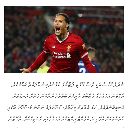
ނެދަލެންޑްސް އަކީ ވެސް މޮޅެތި ފުޓްބޯޅަ ކުޅުންތެރިން އުފައްދާ ގައުމެކެވެ.
އެގޮތުން އެގައުމުގެ ފުޓްބޯޅަ ތާރީޚަށް ބަލާލުމުން އެކަން ވަރަށް ރަނގަޅަށް
އެނގިގެންދެއެވެ. ހަމަ އެގޮތަށް މިހާރުވެސް ޔޫރަޕުގެ ނަންނަ މަޝްހޫރު ބޮޑެތި
ކުލަބުތަކަށް ކުޅޭ ގިނަ ކުޅުންތެރިންތަކެއް އެގައުމުގައި އެބަތިއްބެވެ. އެގޮތުން