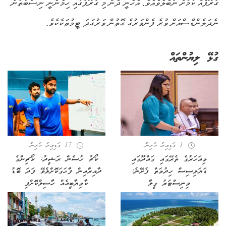
ގުރޫޕެއް ކަމަށް ނުބެލެވެއެވެ. އެހެނީ ދެން މި ގުރޫޕުގައި ހިމެނެނީ ނިސްބަތުން
ނެދަލެންޑްސްއަށް ވުރެ ފެންވަރުގެ ގޮތުން ވަރުގަދަ ޓީމުތަކެކެވެ.
ގުޅޭ ލިޔުންތައް
1 ގަޑިއިރު ކުރިން
17 ގަޑިއިރު ކުރިން
މިއަހަރުގެ ތެރޭގައި ގައްދޫގައި
ކޯޗު ހުސެން ރަޝީދު: ކޯޗިންގެ
ޑަޔަލިސިސް ހިދުމަތް ފެށޭނެ:
ދާއިރާއިން ފާހަގަކޮށްލެވޭ ފަދަ ބޮޑު
މިނިސްޓަރު ގީލާ
ކާމިޔާބީއެއް ހާސިލްކޮށްފި