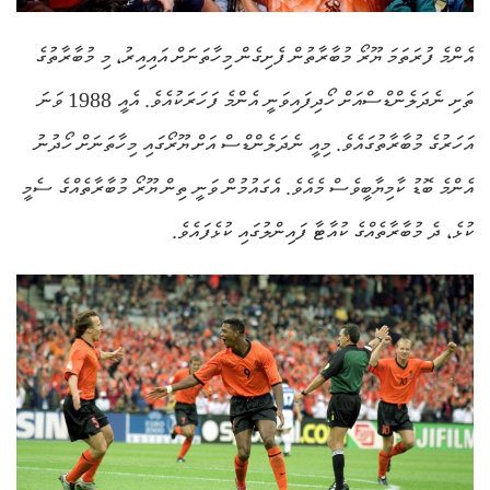
އެންމެ ފުރަތަމަ ޔޫރޯ މުބާރާތުން ފެށިގެން މިހާތަނަށް އައިއިރު، މި މުބާރާތުގެ
ތަށި ނެދަލެންޑްސްއަށް ހޯދިފައިވަނީ އެންމެ ފަހަރަކުއެވެ. އެއީ 1988 ވަނަ
އަހަރުގެ މުބާރާތުގައެވެ. މިއީ ނެދަލެންޑްސް އަށް ޔޫރޯގައި މިހާތަނަށް ހޯދުނު
އެންމެ ބޮޑު ކާމިޔާބީވެސް މެއެވެ. އެގައުމުން ވަނީ ތިން ޔޫރޯ މުބާރާތެއްގެ ސެމީ
ކުޅެ، ދެ މުބާރާތެއްގެ ކުއާޓާ ފައިންލުގައި ކުޅެފައެވެ.