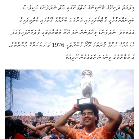
މިވަގުތު ދުނިޔޭގެ ރޭންކިންގެ ހަތްވަނާގައި އޮތް ނެދަލެންޑް އަކީވެސް
ބައިނަލްއަގުވާމީ ފުޓްބޯޅައިގައި ވަރުގަދަ ބާރެއްގެ ގޮތުގައި ބެލެވިފައިވާ
ގައުމެކެވެ. ނެދަލެންޑް މިހާތަނަށް ނުވަ ޔޫރޯ މުބާރާތުގައި ވާދަކޮށްފައިވެއެވެ.
އެގައުމުގެ އެންމެ ފުރަތަމަ ޔޫރޯ މުބާރާތަކީ 1976 ވަނަ އަހަރުގެ މުބާރާތެވެ.
އެ މުބާރާތުގެ ތިންވަނަ އެގައުމުން ހޯދިއެވެ.