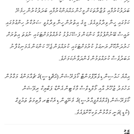
ބަދަލުކުރުމާއި ވުޒާރާތަކަށް މީހުން އައްޔަންކުރުމާއި ބަދަލުކުރުން ހިމެނޭ
ކަމުގައި ހީނާ ވިދާޅުވިއެވެ. މީގެ އިތުރުން ހީނާ ވިދާޅުވީ ސަރުކާރު ހިންގުމުގައި
ރައީސް ބޭނުންފުޅުވާ ކަންކަން ފަސޭހަފުޅު ކުރެއްވުމަށްޓަކައި ނުވަތަ އިތުރަށް
ހަރުދަނާކޮށް ރަނގަޅު ކުރުމަށްޓަކައި ކުރައްވަން ޖެހޭ ކަންކަން އެމަނިކުފާނު
އަބަދުވެސް ކުރައްވަމުން ގެންދަވާނެކަމަށެވެ.
އިއްޔެ ހައުސިން ޑިވެލޮޕްމަންޓް ކޯޕަރޭޝަން (އެޗްޑީސީ)ގެ ޗެއާމަންގެ މަގާމުން
އަހުމަދު ޒުހޫރު އާއި މޯލްޑިވްސް މާކެޓިން އެންޑް ޕަބްލިކް ރިލޭޝަން
ކޯޕަރޭޝަން (އެމްއެމްޕީއާރުސީ)ގެ މެނޭޖިން ޑިރެކްޓަރ ފާތިމަތު ތައުފީގް
(ކުޑީ)ވަނީ މަގާމުން ވަކިކޮށްފައެވެ.
ޓެގު