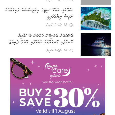
ސަވާހެލި، އައްޑޫ ސިޓީގެ އިހްތިސާސުން ވަކިކުރުމަށް
ރައީސް ނިންމަވައިފި
15 ދުވަސް ކުރިން
އެންދަމަން އުޅެނިކޮށް ގެއްލުނު މަސްވެރިޔާ
ހޮނޑާފުށީ ގޮނޑުދޮށަށް ލައްގާފައި އޮއްވާ ފެނިއްޖެ
18 ދުވަސް ކުރިން