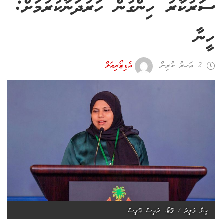
ސަރުކާރު ހިންގުން ހަރުދަނާކުރުމަށް:
ހީނާ
2 އަހރު ކުރިން
އެޑިޓޯރިއަލް
ހީނާ ވަލީދު / ފޮޓޯ: ރައީސް އޮފީސް