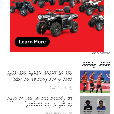
ADS BY OOREDOO
މަގުބޫލު ލިޔުންތައް
ވޯލްޑް ކަޕް ހޫނުވެއްޖެ: އާޖެންޓީނާ މެޗުގެ ރެފްރީއާ
ދެކޮޅަށް މިސްރުން ފީފާއަށް ބޮޑު މައްސަލައެއް!
1 މަސް ކުރިން
ފޭދޫ ފިހާރައަކުން ވަގަށް ނެގި ތަކެތި 24 ގަޑިއިރު
ތެރޭ ހޯދައި ދެ މީހަކު ހައްޔަރުކޮށްފި
22 ދުވަސް ކުރިން