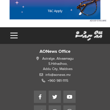
ADS BY EYECARE
AONews Office
Astralge, Alivaamagu
S.Hithadhoo,
Addu City, Maldives
info@aonews.mv
+960 981-1115