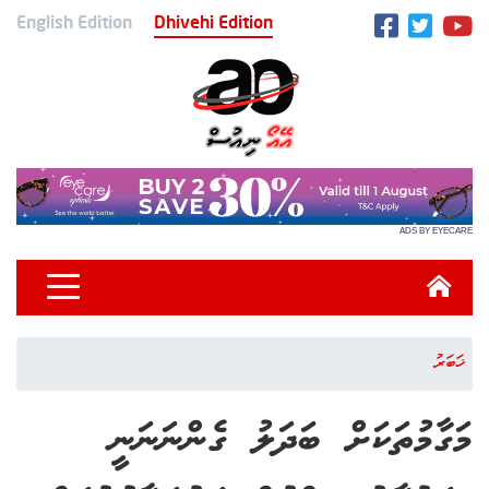
English Edition
Dhivehi Edition
ADS BY EYECARE
ޚަބަރު
މަގާމުތަކަށް ބަދަލު ގެންނަނަނީ