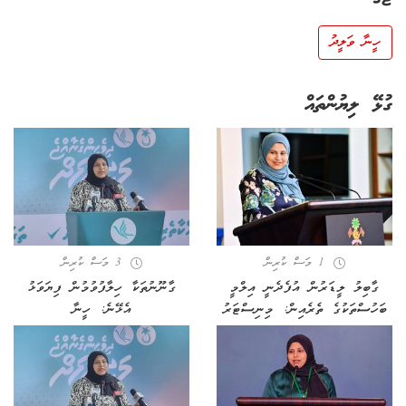
ހީނާ ވަލީދު
ގުޅޭ ލިޔުންތައް
1 މަސް ކުރިން
3 މަސް ކުރިން
ގާބިލު ލީޑަރުން އުފެދެނީ އިލްމީ
ގާނޫނުތަކާ ހިލާފުވުމުން ފިޔަވަޅު
ބަހުސްތަކުގެ ތެރެއިން: މިނިސްޓަރު
އެޅޭނެ: ހީނާ