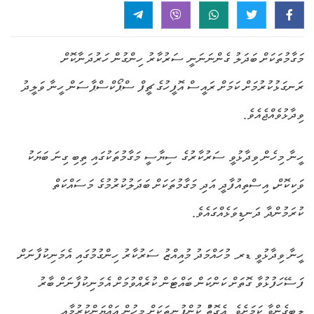
މަގާމުތަކަށް ބަދަލު ގެންނަނަނީ ސަރުކާރު ހިންގުން ހަރުދަނާކޮށް
ރަނގަޅުކުރުމަށް ކަމަށް ރައީސް އޮފީހުގެ ޗީފް ސްޕޯކްސްޕާސަން ހީނާ ވަލީދު
ވިދާޅުވެއްޖެއެވެ.
ހީނާ މިހެން ވިދާޅުވީ ސަރުކާރުގެ ސިޔާސީ މަގާމުތަކުގައި ތިބި ގިނަ ބަޔަކު
ވަކިކޮށް، އިސްތިއުފާދީ އަދި މަގާމުތަކަށް ބަދަލުކުރުމުގެ މަސައްކަތް
ކުރަމުންދާ ދަނޑިވަޅެއްގައެވެ.
ހީނާ ވިދާޅުވީ ޑރ. މުހައްމަދު މުއިއްޒު ސަރުކާރު ހިންގުމުގައި އެމަނިކުފާނަށް
ފަސޭހަފުޅުވާ ގޮތަށް ކަންކަން ބައްޓަން ކުރެއްވުމަށް އެމަނިކުފާނަށް ބާރު
ލިބިގެންވާ ކަމަށެވެ. އެގޮތުް ކުންފުނިތަކަށް މީހުން އައްޔަންކުރުމާއި