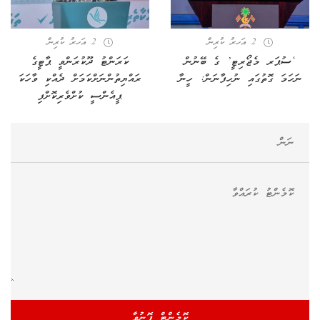
2 އަހރު ކުރިން
2 އަހރު ކުރިން
‘ސުޕަރ މެޖޯރިޓީ’ ގެ ބޭނުން
ކަރަންޓު ދޫކުރަންވީ ޕާޓީގެ
ނަހަމަ ގޮތުގައި ނުހިފާނަން: ހީނާ
ރައްޔިތުންނަށްކަމަށް ދެއްކި ވާހަކަ
ޕީއެންސީ ކުށްވެރިކޮށްފި