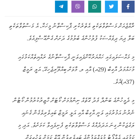
ރާޢްޖެއަށް މަސްތުވާތަކެތި އެތެރެކުރި ޕާކިސްތާނު މީހަކާ، އެ މަސްތުވާތަކެތި
ބަލާ ދިޔަ ދިވެއްސަކު ފުލުހުންގެ ބެލުމުގެ ދަށަށް ގެންގޮސްފިއެވެ.
މި މައްސަލައިގައި ހައްޔަރުކޮށްފައިވަނީ ޕާކިސްތާނުގެ ރައްޔިތެއްކަމުގައި
މުހައްމަދު އާގިބް (29އ) އާއި ލ. މާވަށް ބިއްލޫރިޖެހިގޭ، އަލީ ރަމީޒް
(37އ)އެވެ.
މި ދެމީހުންގެ ބަންދާ މެދު ގޮތެއް ނިންމުމަށް ކޯޓަށް ހާޒިރުކުރުމުން ކޯޓުން
ނެރުނު އަމުރުގައި ވަނީ އާގިބް އާއި އަލީ ރަމީޒް ބައިވެރިވެގެން ގެނައި
ލަގެޖަކުން ގިނަ އަދަދެއްގެ މަސްތުވާތަކެތި ފެނިފައިވާ ކަމަށެވެ. އަދި މި
ކަމުގައި އެއާޕޯޓު މުވައްޒަފުންގެ ބައިވެރިވުން އޮތް ކަމަށް ތަހުގީގަށް