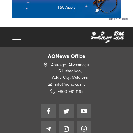
ADS BY EYECARE
AONews Office
Astralge, Alivaamagu
S.Hithadhoo,
Addu City, Maldives
info@aonews.mv
+960 981-1115