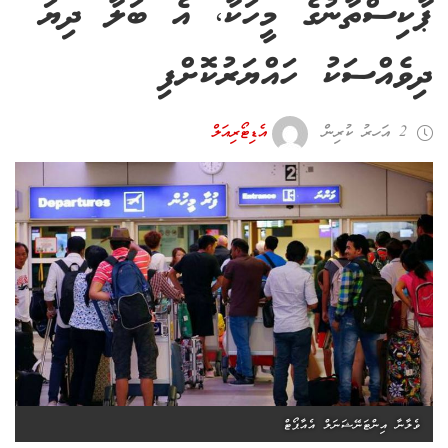
ޕާކިސްތާނުގެ މީހަކާ، އެ ބަލާ ދިޔަ
ދިވެއްސަކު ހައްޔަރުކޮށްފި
2 އަހރު ކުރިން
އެޑިޓޯރިއަލް
ވެލާނާ އިންޓަނޭޝަނަލް އެއާޕޯޓް