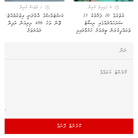
6 ގަޑިއިރު ކުރިން
1 ދުވަސް ކުރިން
އުތުރުގެ 10 ފަޅާއެކު 15
ކަސްޓަމްސްގެ އާމްދަނީ އިތުރުވެއްޖެ:
ސަރަހައްދެއްގައި ރިސޯޓު
ޖޫން މަހު 406 މިލިއަން ރުފިޔާ
ތަރައްގީކުރަން ބީލަމަށް ހުޅުވާލައިފި
ދައުލަތަށް