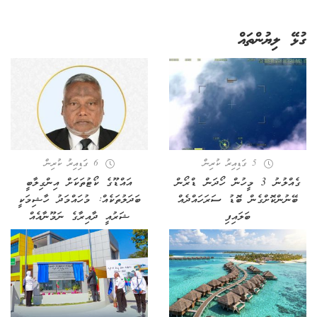
ގުޅޭ ލިޔުންތައް
5 ގަޑިއިރު ކުރިން
6 ގަޑިއިރު ކުރިން
ގެއްލުނު 3 މީހުން ހޯދަން ޑްރޯން
އައްޑޫގެ ކޯޓުތަކަށް އިންގިލާބީ
ބޭނުންކޮށްގެން ބޮޑު ސަރަހައްދެއް
ބަދަލުތަކެއް: މުހައްމަދު ހާޝިމަކީ
ބަލައިފި
ޝަރުއީ ދާއިރާގެ ނަމޫނާއެއް