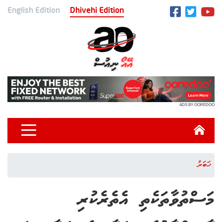
English Edition
Dhivehi Edition
ADS BY OOREDOO
ޚަބަރު
މަސްތުވާތަކެތި އެތެރެކުރި