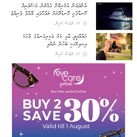
އެންދަމަން އުޅެނިކޮށް ގެއްލުނު މަސްވެރިޔާ
ހޮނޑާފުށީ ގޮނޑުދޮށަށް ލައްގާފައި އޮއްވާ ފެނިއްޖެ
18 ދުވަސް ކުރިން
ހައްވާދީދީ އާއި ކަޅު އަކިރިގަނޑުގެ ވާހަކަ
އިނގިރޭސި ބަހުން ނެރެފި
25 ދުވަސް ކުރިން