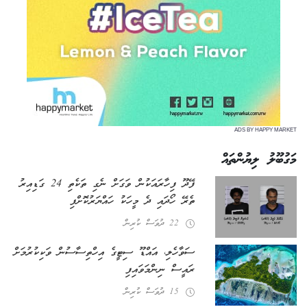
ADS BY HAPPY MARKET
މަގުބޫލު ލިޔުންތައް
ފޭދޫ ފިހާރައަކުން ވަގަށް ނެގި ތަކެތި 24 ގަޑިއިރު
ތެރޭ ހޯދައި ދެ މީހަކު ހައްޔަރުކޮށްފި
22 ދުވަސް ކުރިން
ސަވާހެލި، އައްޑޫ ސިޓީގެ އިހްތިސާސުން ވަކިކުރުމަށް
ރައީސް ނިންމަވައިފި
15 ދުވަސް ކުރިން