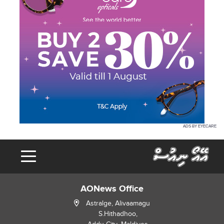
ADS BY EYECARE
AONews Office
Astralge, Alivaamagu
S.Hithadhoo,