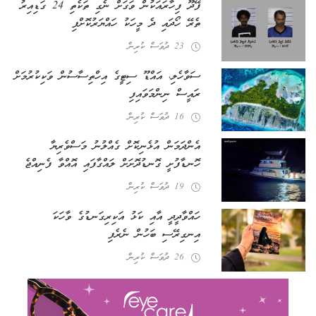
ފޭދޫ ފިހާރައަކުން ވަގަށް ނެގި ތަކެތި 24 ގަޑިއިރު
ތެރޭ ހޯދައި ދެ މީހަކު ހައްޔަރުކޮށްފި
23 ދުވަސް ކުރިން
ސަވާހެލި، އައްޑޫ ސިޓީގެ އިހްތިސާސުން ވަކިކުރުމަށް
ރައީސް ނިންމަވައިފި
16 ދުވަސް ކުރިން
އެންދަމަން އުޅެނިކޮށް ގެއްލުނު މަސްވެރިޔާ
ހޮނޑާފުށީ ގޮނޑުދޮށަށް ލައްގާފައި އޮއްވާ ފެނިއްޖެ
19 ދުވަސް ކުރިން
ހައްވާދީދީ އާއި ކަޅު އަކިރިގަނޑުގެ ވާހަކަ
އިނގިރޭސި ބަހުން ނެރެފި
26 ދުވަސް ކުރިން