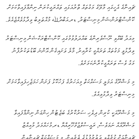
ޗައިނާގެ އެހީގައި މާލޭގެ މަގުތައް ތާރުއަޅައި ތައްރަގީކުރަން ނިންމާފައިވާކަމަށް
ކޮންސްޓްރަންޝަން މިނިސްޓަރު, ޑރ.އަބްދުﷲ މުއްޠަލިބު ވިދާޅުވެއްޖެއެވެ.
މިއަދު ބޭއްވި ނޫސްވެރިންގެ ބައްދަލުވުމުގައި ކޮންސްޓްރަކްޝަން މިނިސްޓަރު
ވިދާޅުވީ މަގުތައް ތަރައްގީ ކުރާއިރު, މާލެ ވަށައިގެން އޮންނަ ބޮޑުތަކުރުފާނު
މަގު ވެސް ތަރައްގީކުރާނެކަމަށެވެ.
މި މަޝްރޫގެ އަމަލީ މަސައްކަތް މިއަހަރުގެ ފަހުކޮޅު ފަށަން ހަމަޖެހިފައިވާކަމަށް
މިނިސްޓަރު ވިދާޅުވިއެވެ.
މި މަޝްރޫއަކީ ކުރިން ދިވެހި ސަރުކާރުގެ ބަޖެޓުން ހިންގަން ނިންމާފައިވާ
މަޝްރޫއެއް ނަމަވެސް, ރައީސުލްޖުމްހޫރިއްޔާ ޑރ.މުހައްމަދު މުއިއްޒު
ޗައިނާއަށް ކުރެއްވި ދަތުރުފުޅުގެ ތެރެއިން، މި މަސައްކަތް ޗައިނާއިން