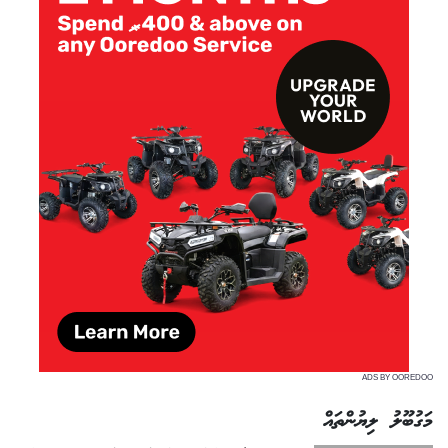
ADS BY OOREDOO
މަގުބޫލު ލިޔުންތައް