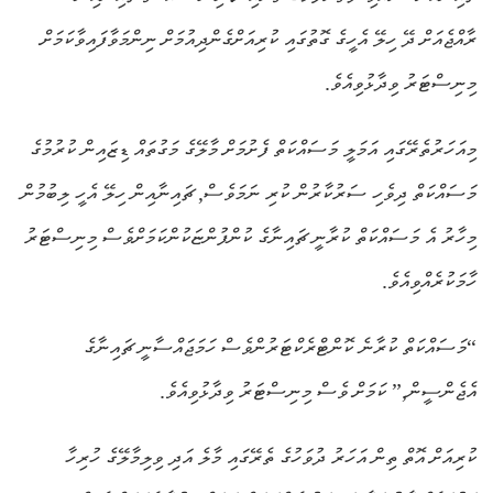
ރާއްޖެއަށް ދޭ ހިލޭ އެހީގެ ގޮތުގައި ކުރިއަށްގެންދިއުމަށް ނިންމަވާފައިވާކަމަށް
މިނިސްޓަރު ވިދާޅުވިއެވެ.
މިއަހަރުތެރޭގައި އަމަލީ މަސައްކަތް ފެށުމަށް މާލޭގެ މަގުތައް ޑިޒައިން ކުރުމުގެ
މަސައްކަތް ދިވެހި ސަރުކާރުން ކުރި ނަމަވެސް, ޗައިނާއިން ހިލޭ އެހީ ލިބުމުން
މިހާރު އެ މަސައްކަތް ކުރާނީ ޗައިނާގެ ކުންފުންޏަކުންކަމަށްވެސް މިނިސްޓަރު
ހާމަކުރެއްވިއެވެ.
“މަސައްކަތް ކުރާނެ ކޮންޓްރެކްޓަރުންވެސް ހަމަޖައްސާނީ ޗައިނާގެ
އެޖެންސީން,” ކަމަށް ވެސް މިނިސްޓަރު ވިދާޅުވިއެވެ.
ކުރިއަށް އޮތް ތިން އަހަރު ދުވަހުގެ ތެރޭގައި މާލެ އަދި ވިލިމާލޭގެ ހުރިހާ