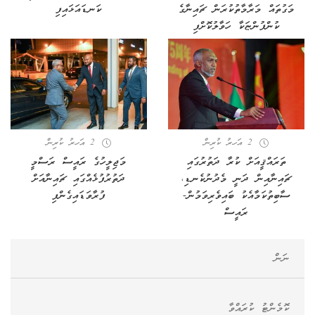
މަގުތައް މަރާމާތުކުރަން ޗައިނާގެ
ކަނޑައަޅައިފި
ކުންފުންޏަކާ ހަވާލުކޮށްފި
2 އަހރު ކުރިން
2 އަހރު ކުރިން
ތަރައްޤީއަށް ކުރާ ދަތުރުގައި
މަޖިލީހުގެ ރައީސް ރަސްމީ
ޗައިނާއިން ދަނީ މެދުނުކެނޑި،
ދަތުރުފުޅެއްގައި ޗައިނާއަށް
ސާބިތުކަމާއެކު ބައިވެރިވަމުން-
ފުރާވަޑައިގެންފި
ރައީސް