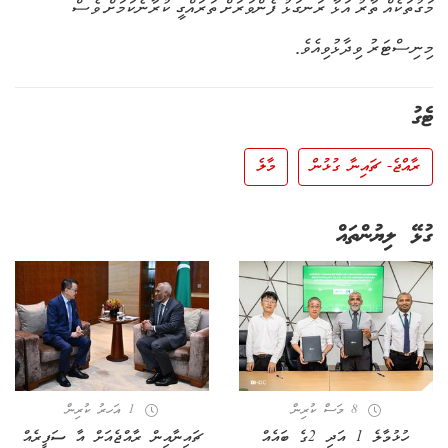
މަގުތަކެއް ތާރު އަޅާ ރަނގަޅު ފެންވަރަށް ތަރައްގީ ކުރާނެކަމަށް ވެސް
މިނިސްޓަރު ވިދާޅުވިއެވެ.
ޓެގު
ރާއްޖެ- ޗައިނާ ގުޅުން
މާލެ
ގުޅޭ ލިޔުންތައް
8 މަސް ކުރިން
1 އަހރު ކުރިން
ހުޅުމާލެ 1 އަދި 2ގެ ބައެއް
ޗައިނާއިން ރާއްޖެއަށް އާ ސަފީރެއް