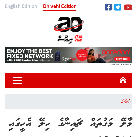
English Edition
Dhivehi Edition
ADS BY OOREDOO
ޚަބަރު
މާލޭ މަގުތައް ޗައިނާގެ ހިލޭ އެހީގައި