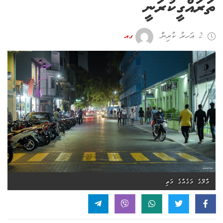
ތަރައްގީކުރަނީ
2 އަހރު ކުރިން
ގއ
މާލޭގެ މަގެއްގެ މަތި