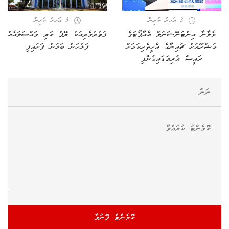
3 އަހރު ކުރިން
3 އަހރު ކުރިން
ވެލާނާ އިންޓަނޭޝަނަލް އެއާޕޯޓުގެ
ފަތުރުވެރިއަކު ރޭޕް ކުރި މައްސަލައެއް
މަޝްރޫއަށް ޗައިނާގެ އެހީތެރިކަމަށް
ފުލުހުން ބަލަން ފަށައިފި
ރައީސް އެދިވަޑައިގެންފި