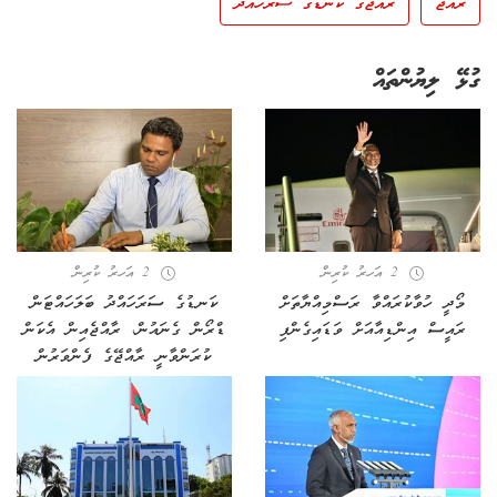
ރާއްޖެ
ރާއްޖޭގެ ކަނޑުގެ ސަރަހައްދު
ގުޅޭ ލިޔުންތައް
2 އަހރު ކުރިން
2 އަހރު ކުރިން
މޯދީ ހުވާކުރައްވާ ރަސްމިއްޔާތަށް
ކަނޑުގެ ސަރަހައްދު ބަލަހައްޓަން
ރައީސް އިންޑިއާއަށް ވަޑައިގެންފި
ޑްރޯން ގެނައުން، ރާއްޖެއިން އެކަން
ކުރަންވާނީ ރާއްޖޭގެ ފެންވަރުން