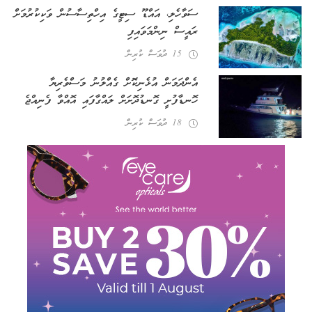
ސަވާހެލި، އައްޑޫ ސިޓީގެ އިހްތިސާސުން ވަކިކުރުމަށް
ރައީސް ނިންމަވައިފި
15 ދުވަސް ކުރިން
އެންދަމަން އުޅެނިކޮށް ގެއްލުނު މަސްވެރިޔާ
ހޮނޑާފުށީ ގޮނޑުދޮށަށް ލައްގާފައި އޮއްވާ ފެނިއްޖެ
18 ދުވަސް ކުރިން