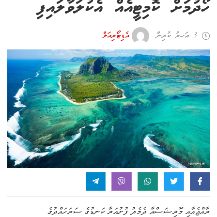
ހޯދުމަށް ކޮމިޓީއެއް އެކުލަވާލައިފި
3 އަހރު ކުރިން
އެޑިޓޯރިއަލް
ރާއްޖެއާއި މޮރިޝަސްއާ ދެމެދު ފުށުއަރާ ކަނޑުގެ ސަރަހައްދުގެ