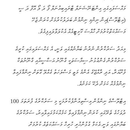
މައްސަލައިގައި އިންޓަނޭޝަނަލް ޓްރައިބިއުނަލް ފޯ ދަ ލޯ އޮފް ދަ ސީ
(އިޓްލޮސް)އިން ނިންމި ނިންމުން ބަދަލުކުރުމަށް ކުރަން ޖެހޭ
މަސައްކަތްކުރުމަށް ހާއްސަ ކޮމިޓީއެއް އެކުލަވާލައިފިއެވެ.
މިއަދު ސަރުކާރުން ނެރުނު ބަޔާނެއްގައި ވަނީ، އެ މައްސަލައިގައި ކުރީގެ
ސަރުކާރުން ގެންގުޅުނު ސިޔާސަތަކީ ގާނޫނު އަސާސީއާއި ގާނޫނުތަކާ
ފުށޫއަރާ، އަދި ރާއްޖޭގެ އެންމެ މަތީ މަސްލަހަތު ގެއްލޭ ގޮތަށް ނިންމާފައިވާ
ނިންމުމެއް ކަމަށް ދެކޭ ކަމަށެވެ.
އިޓްލޮސްގެ ނިންމުން އިސްތިއުނާފުކުރުމަކީ މި ސަރުކާރުގެ ފުރަތަމަ 100
ދުވަހުގެ ތެރޭގައި ކުރަން ނިންމާފައިވާ ކަމެއްކަމުގައިވާއިރު، ސަރުކާރުގެ
ބަޔާނުގައި ވަނީ އެކަމާ ގުޅުންހުރި ހުރިހާ މަސައްކަތެއް ކުރުމަށް