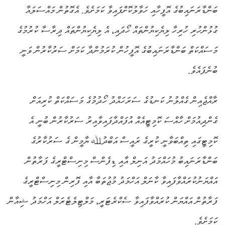
ބަންޑާރަނައިބުގެ އޮފީހާއި ހަވާލުކޮށްފައިވާ ކަމަށެވެ. އެގޮތުން މައްސަލައާ
ގުޅުންހުރި ހުރިހާ ލިޔެކިޔުންތައް ހޯދައި، އެ ލިޔެކިޔުންތައް ދިރާސާ ކުރުމުގެ
މަސައްކަތް ބަންޑާރަނައިބުގެ އޮފީހުން ކުރަމުންދާ ކަމަށް ސަރުކާރުން ވަނީ
ބުނެފައެވެ.
ރާއްޖެއިން ގެއްލުނު ކަނޑުގެ ސަރަހައްދު ހޯދުމުގެ މަސައްކަތް ކުރިއަށް
ގެންދިއުމަށް ހާއްސަ ކޮމިޓީއެއް އުފައްދާފައިވާއިރު ސަރުކާރުން ބުނީ އެ
ކޮމިޓީގައި ތިއްބަވާނީ ކުރީގެ ރައީސް އަބްދުﷲ ޔާމީން ގެ ސަރުކާރުގެ
ބަންޑާރަނައިބު މުހައްމަދު އަނިލް އާއި ޑިފެންސް މިނިސްޓްރީގެ ފަރާތުން
އައްޔަނުކުރައްވާފައިވާ ކާނަލް އަހްމަދު މުޖުތަބާ އާއި ފޮރިން މިނިސްޓްރީގެ
ފަރާތުން އައްޔަން ކުރައްވާފައިވާ ސެކްރެޓަރީ، މަލްޓިލެޓެރަލް އަހްމަދު ޝިއާން
ކަމަށެވެ.