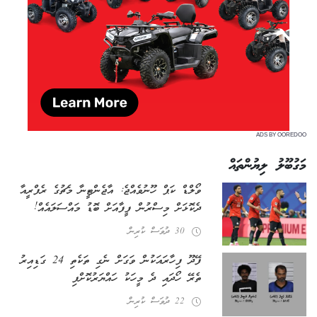
ADS BY OOREDOO
މަގުބޫލު ލިޔުންތައް
ވޯލްޑް ކަޕް ހޫނުވެއްޖެ: އާޖެންޓީނާ މެޗުގެ ރެފްރީއާ
ދެކޮޅަށް މިސްރުން ފީފާއަށް ބޮޑު މައްސަލައެއް!
30 ދުވަސް ކުރިން
ފޭދޫ ފިހާރައަކުން ވަގަށް ނެގި ތަކެތި 24 ގަޑިއިރު
ތެރޭ ހޯދައި ދެ މީހަކު ހައްޔަރުކޮށްފި
22 ދުވަސް ކުރިން