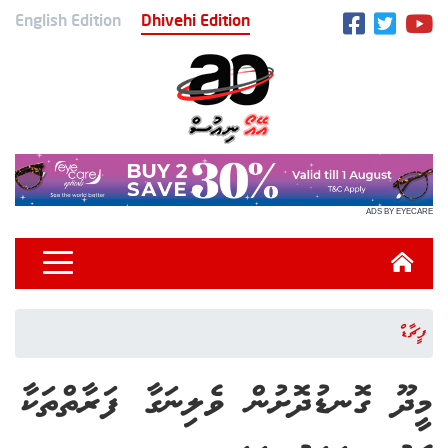
English Edition
Dhivehi Edition
ADS BY EYECARE
ފީޗާޑް
މީދޫ ގޮނޑުދޮށުން ވެލިނަގާ ފަރާތްތަކާ