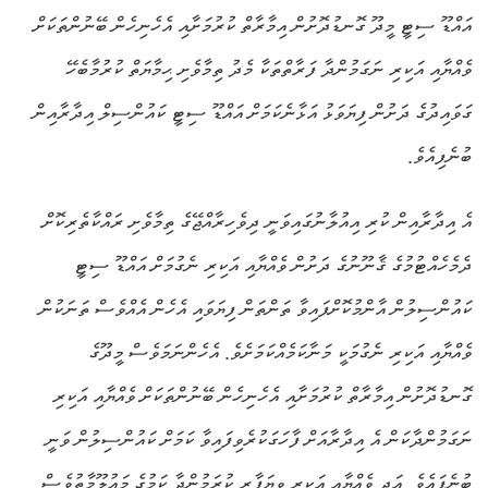
އައްޑޫ ސިޓީ މީދޫ ގޮނޑުދޮށުން އިމާރާތް ކުރުމަށާއި އެހެނިހެން ބޭނުންތަކަށް
ވެއްޔާއި އަކިރި ނަގަމުންދާ ފަރާތްތަކާ މެދު ތިމާވެށި ޙިމާޔަތް ކުރުމާބެހޭ
ގަވައިދުގެ ދަށުން ފިޔަވަޅު އަޅާނެކަމަށް އައްޑޫ ސިޓީ ކައުންސިލް އިދާރާއިން
ބުނެފިއެވެ.
އެ އިދާރާއިން ކުރި އިއުލާނުގައިވަނީ ދިވެހިރާއްޖޭގެ ތިމާވެށި ރައްކާތެރިކޮށް
ދެމެހެއްޓުމުގެ ޤާނޫނުގެ ދަށުން ވެއްޔާއި އަކިރި ނެގުމަށް އައްޑޫ ސިޓީ
ކައުންސިލުން އާންމުކޮށްފައިވާ ތަންތަން ފިޔަވައި އެހެން އެއްވެސް ތަނަކުން
ވެއްޔާއި އަކިރި ނެގުމަކީ މަނާކަމެއްކަމަށެވެ. އެހެންނަމަވެސް މީދޫގެ
ގޮނޑުދޮށުން އިމާރާތް ކުރުމަށާއި އެހެނިހެން ބޭނުންތަކަށް ވެއްޔާއި އަކިރި
ނަގަމުންދާކަން އެ އިދާރާއަށް ފާހަގަކުރެވިފައިވާ ކަމަށް ކައުންސިލުން ވަނީ
ބުނެފައެވެ. އަދި ވެއްޔާއި އަކިރި ވިޔަފާރި ކުރަމުންދާ ކަމުގެ މައުލޫމާތުވެސް