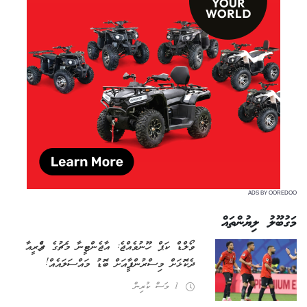
ADS BY OOREDOO
މަގުބޫލު ލިޔުންތައް
ވޯލްޑް ކަޕް ހޫނުވެއްޖެ: އާޖެންޓީނާ މެޗުގެ ރެފްރީއާ
ދެކޮޅަށް މިސްރުން ފީފާއަށް ބޮޑު މައްސަލައެއް!
1 މަސް ކުރިން