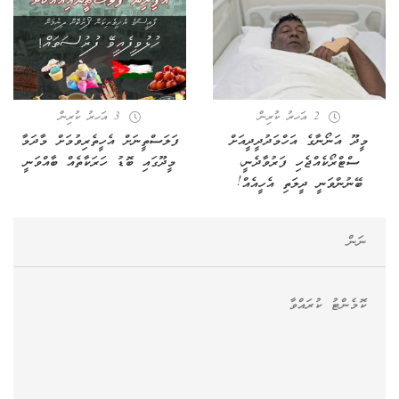
2 އަހރު ކުރިން
3 އަހރު ކުރިން
މީދޫ އަނޯނާގެ އަހްމަދުދީދީއަށް
ފަލަސްތީނަށް އެހީތެރިވުމަށް މާދަމާ
ސްޓްރޯކެއްޖެހި ފަރުވާދެނީ،
މީދޫގައި ބޮޑު ހަރަކާތެއް ބާއްވަނީ
ބޭނުންވަނީ ދީލަތި އެހީއެއް!