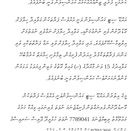
ކުރުމަކީ ފަރުދީ ޒިންމާއެއްކަމެއް ކައުންސިލުން ވަނީ ބުނެފައެވެ.
އައްޑޫ ސިޓީ ކައުންސިލުން ވަނީ އެއްވެސް ފަރާތަކުން ގަވާއިދާ ހިލާފަށް
ގޮޑުދޮށުން ވެލި ނުނެގުމަށާއި، ގަވާއިދާ ހިލާފަށް ނަގާވެލި ނުގަތުމަށް
އިލްތިމާސްކޮށްފައެވެ، އަދި ގަވާއިދާ ހިލާފަށް ވެލި ނަގާ ފަރާތްތަކާއި ވެލި
ގަންނަ ފަރާތްތަކާމެދު މިއަދުން ފެށިގެން، ތިމާވެށި ހިމާޔަތް ކުރުމާބެހޭ
ގަވާއިދުގެ 15 ވަނަ މާއްދާގެ (ހ) ގައިވާ ގޮތުގެ މަތިން ފިޔަވަޅު އަޅަމުން
ގެންދާނެކަމަށްވެސް ކައުންސިލުން ވަނީ ބުނެފައެވެ.
މީގެ އިތުރުން އައްޑޫ ސިޓީ ކައުންސިލުންވަނީ އެއްވެސް ފަރާތަކުން
ގޮނޑުދޮށުން ވެލނަގާތަން ފެނިއްޖެނަމަ ނުވަތަ ވެލިނަގައި ވިއްކާ ކަމުގެ
މަޢުލޫމާތު ލިބިއްޖެނަމަ 7789041 ނުވަތަ ހުޅުމީދޫ ޕޮލިސް ސަރވިސްގެ
ނަންބަރު 9791366 އަށް ގުޅުމަށްވެސް އެދިފައެވެ.