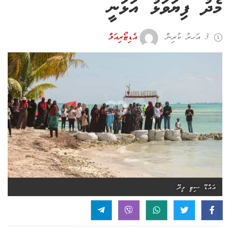
މެދު ފިޔަވަޅު އަޅަނީ
3 އަހރު ކުރިން
އެޑިޓޯރިއަލް
އައްޑޫ ސިޓީ މީދޫ