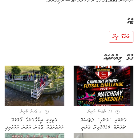
ޓެގު
އައްޑޫ މީދޫ
ގުޅޭ ލިޔުންތައް
11 ދުވަސް ކުރިން
2 އަހރު ކުރިން
ގަންބުރި “މުންގީ” ފުޓްސަލް
މަތިކިޅި އީކޯގާޑަނުގެ ވޯލްކުވޭ
ޗެލެންޖް 2026މިރޭ ފެށެނީ
ހެދުމަށްފަހު ގާޑަން އަލުން ހުޅުވައިފި