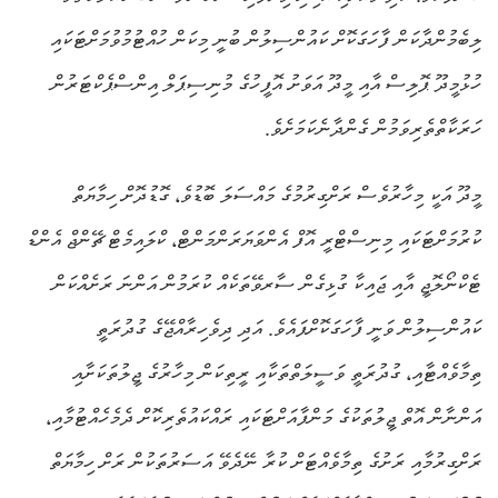
ލިބެމުންދާކަން ފާހަގަކޮށް ކައުންސިލުން ބުނީ މިކަން ހުއްޓުމުވުމަށްޓަކައި
ހުޅުމީދޫ ޕޮލިސް އާއި މީދޫ އަވަށު އޮފީހުގެ މުނިސިޕަލް އިންސްޕެކްޓަރުން
ހަރަކާތްތެރިވަމުން ގެންދާނެކަމަށެވެ.
މީދޫ އަކީ މިހާރުވެސް ރަށްގިރުމުގެ މައްސަލަ ބޮޑުވެ، ގޮޑުދޮށް ހިމާޔަތް
ކުރުމަށްޓަކައި މިނިސްޓްރީ އޮފް އެންވަޔަރަންމަންޓް، ކްލައިމެޓް ޗޭންޖް އެންޑް
ޓެކްނޯލޮޖީ އާއި ޖައިކާ ގުޅިގެން ސާރވޭތަކެއް ކުރަމުން އަންނަ ރަށެއްކަން
ކައުންސިލުން ވަނީ ފާހަގަކޮށްފައެވެ. އަދި ދިވެހިރާއްޖޭގެ ގުދުރަތީ
ތިމާވެއްޓާއި، ގުދުރަތީ ވަސީލަތްތަކާއި ރީތިކަން މިހާރުގެ ޖީލުތަކަށާއި
އަންނާން އޮތް ޖީލުތަކުގެ މަންފާއަށްޓަކައި ރައްކައުތެރިކޮށް ދެމެހެއްޓުމާއި،
ރަށްގިރުމާއި ރަށުގެ ތިމާވެއްޓަށް ކުރާ ނޭދެވޭ އަސަރުތަކުން ރަށް ހިމާޔަތް