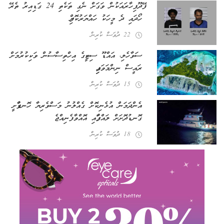
ފޭދޫ ފިހާރައަކުން ވަގަށް ނެގި ތަކެތި 24 ގަޑިއިރު ތެރޭ
ހޯދައި ދެ މީހަކު ހައްޔަރުކޮށްފި
22 ދުވަސް ކުރިން
ސަވާހެލި، އައްޑޫ ސިޓީގެ އިހްތިސާސުން ވަކިކުރުމަށް
ރައީސް ނިންމަވައިފި
15 ދުވަސް ކުރިން
އެންދަމަން އުޅެނިކޮށް ގެއްލުނު މަސްވެރިޔާ ހޮނޑާފުށީ
ގޮނޑުދޮށަށް ލައްގާފައި އޮއްވާ ފެނިއްޖެ
18 ދުވަސް ކުރިން