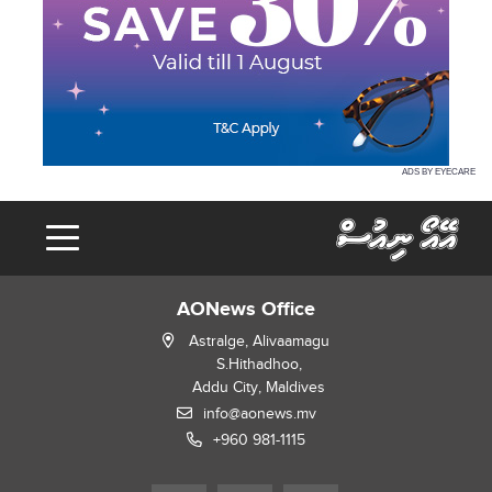
ADS BY EYECARE
AONews Office
Astralge, Alivaamagu
S.Hithadhoo,
Addu City, Maldives
info@aonews.mv
+960 981-1115