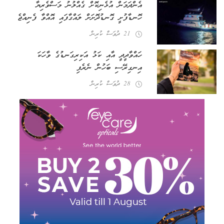
އެންދަމަން އުޅެނިކޮށް ގެއްލުނު މަސްވެރިޔާ
ހޮނޑާފުށީ ގޮނޑުދޮށަށް ލައްގާފައި އޮއްވާ ފެނިއްޖެ
21 ދުވަސް ކުރިން
ހައްވާދީދީ އާއި ކަޅު އަކިރިގަނޑުގެ ވާހަކަ
އިނގިރޭސި ބަހުން ނެރެފި
28 ދުވަސް ކުރިން