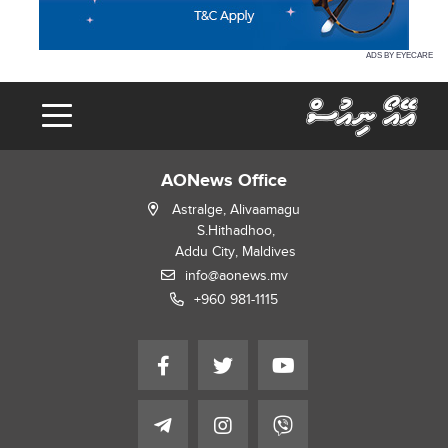
ADS BY EYECARE
AONews Office
Astralge, Alivaamagu
S.Hithadhoo,
Addu City, Maldives
info@aonews.mv
+960 981-1115