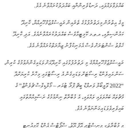
ބައްލަވާލައްވައި، ދަނޑުވެރިންނާއި ބައްދަލުކުރައްވާނެ އެވެ.
މީގެ އިތުރުން މިދަތުރުފުޅުގެ ތެރެއިން ރައީސުލްޖުމްހޫރިއްޔާ، ކާށިދޫ
ކައުންސިލާއި، އ.ތ.މ ކޮމިޓީއާވެސް ބައްދަލުކުރައްވާނެއެވެ. އަދި ކާށިދޫ
ހެލްތު ސެންޓަރަށް ވެސް އެމަނިކުފާނު ޒިޔާރަތްކުރައްވާނެ އެވެ.
ރައީސުލްޖުމްހޫރިއްޔާގެ މި ދަތުރުފުޅުގައި ކާށިދޫއަށް ވަޑައިގެންނެވުމުގެ ކުރިން،
ސަން އައިލެންޑް ރިސޯޓަށް ވަޑައިގެން އެ ރިސޯޓުގައި މިހާރު ކުރިޔަށްދާ
“2022 ވޮލީބޯލް ވަރލްޑް ބީޗް ޕްރޯ ޓުއަރ – މޯލްޑިވްސް ޗެލެންޖް” ގެ
މެޗުތައް ބައްލަވައި ލައްވައި، އެ މުބާރާތް ނިންމުމުގެ ރަސްމިއްޔާތުގައި
ބައިވެރިވެވަޑައިގަންނަވާނެ އެވެ.
މި މުބާރާތަކީ މިނިސްޓްރީ އޮފް ޔޫތު، ސްޕޯޓްސް އެންޑް ކޮމިއުނިޓީ