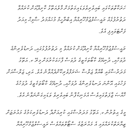
ހަރަކާތްތަކުގައި ބައިވެރިވެވަޑައިގަތުމަށް މާލެއަތޮޅު ކާށިދޫއަށް ކުރައްވާ
ދަތުރުފުޅެއް ރައީސުލްޖުމްހޫރިއްޔާ އިބްރާހީމް މުޙައްމަދު ޞާލިޙް މިއަދު
ފަށްޓަވައިފި އެވެ.
ރައީސުލްޖުމްހޫރިއްޔާ ކާށިދޫއަށް ކުރައްވާ މި ދަތުރުފުޅުގައި، ދަނޑުވެރިންގެ
ދުވަހާއި، ދުނިޔޭގެ ކާބޯތަކެތީގެ ދުވަސް ފާހަގަކުރުމަށް މިރޭ ކ. އަތޮޅު
މަދަރުސާގައި ބާއްވާ ޖަލްސާ ޝަރަފްވެރިކޮށްދެއްވާނެ އެވެ. އަދި، ޖަލްސާއަށް
ފަހުގައި އޮންނަ ދަނޑުވެރިންގެ ދުވަހާއި، ދުނިޔޭގެ ކާބޯތަކެތީގެ ދުވަހުގެ
ޚާއްޞަ ޖާފަތުގައިވެސް އެމަނިކުފާނު ބައިވެރިވެ ވަޑައިގަންނަވާނެ އެވެ.
މީގެ އިތުރުން ކ. އަތޮޅު މަދަރުސާގައި ކުރިއަށްދާ ދަނޑުވެރިކަމުގެ މައުރަޒަށް
ޒިޔާރަތްކުރައްވައި އެ މައުރަޒުގެ ސްޓޯލްތައްވެސް ރައީސުލްޖުމްހޫރިއްޔާ