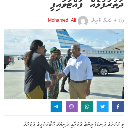
ދަތުރުފުޅެއް ފައްޓަވައިފި
4 އަހރު ކުރިން
Mohamed Ali
މި އަހަރުގެ ދަނޑުވެރިންގެ ދުވަހާއި ދުނިޔޭގެ ކާބޯތަކެތީގެ ދުވަހުގެ