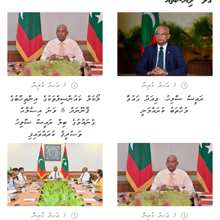
ގުޅޭ ލިޔުންތައް
3 އަހރު ކުރިން
3 އަހރު ކުރިން
ރައީސް ސާލިހު، މިއަދު ގައުމާ
ލޯކަލް ކައުންސިލްތަކުގެ އިންތިޚާބުގެ
މުޚާތަބު ކުރައްވަނީ
ޤާނޫނަށް 6 ވަނަ އިޞްލާޙް
ގެނައުމުގެ ބިލް ރައީސް ސާލިހު
ތަޞްދީޤު ކުރައްވައިފި
3 އަހރު ކުރިން
3 އަހރު ކުރިން