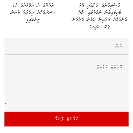
މުސްލިމުންގެ މެދުގައި އޮތް
ރާއްޖޭގެ ދެ އަތޮޅެއްގެ 12
ބައިބައިވުން ނައްތާލައި، އެއް
ސަރަހައްދެއް ހިމާޔަތް ކުރަން
އުންމަތެއް ފަދައިން އަލުން ތެދުވަން
ނިންމައިފި
ޖެހޭ: ރައީސް