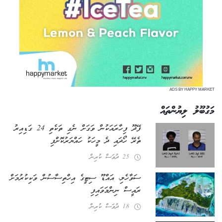
ADS BY HAPPY MARKET
މަގުބޫލު ލިޔުންތައް
ފޭދޫ ފިހާރައަކުން ވަގަށް ނެގި ތަކެތި 24 ގަޑިއިރު
ތެރޭ ހޯދައި ދެ މީހަކު ހައްޔަރުކޮށްފި
25 ދުވަސް ކުރިން
ސަވާހެލި، އައްޑޫ ސިޓީގެ އިހްތިސާސުން ވަކިކުރުމަށް
ރައީސް ނިންމަވައިފި
18 ދުވަސް ކުރިން