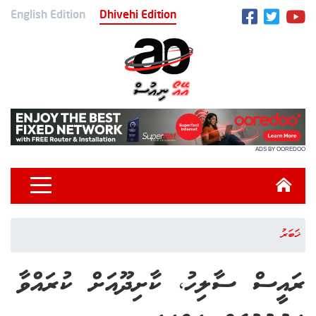
English Edition
Dhivehi Edition
ADS BY OOREDOO
ޚަބަރު
ރައީސް ސާލިހު، ކާށިދޫއަށް ކުރައްވާ