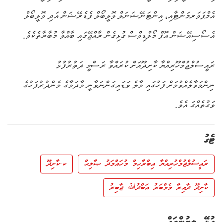
އެމްޕަވަރމަންޓާއި، އިންޓަނޭޝަނަލް ވޮލީބޯލް ފެޑެރޭޝަން އަދި ވޮލީބޯލް
އެސޯސިއޭޝަން އޮފް މޯލްޑިވްސް ގުޅިގެން ރާއްޖޭގައި ބާއްވާ މުބާރާތެކެވެ.
ރައީސުލްޖުމްހޫރިއްޔާ ކާށިދޫއަށް ކުރައްވާ ރަސްމީ ދަތުރުފުޅު
ނިންމަވާލެއްވުމަށް ފަހުގައި މާލެ ވަޑައިގަންނަވާނީ މާދަމާގެ މެންދުރުފަހުގެ
ވަގުތެއްގަ އެވެ.
ޓެގު
ރައީސުލްޖުމްހުރިއްޔާ އިބްރާހިމް މުހައްމަދު ޞާލިޙް
ކ.ކާށިދޫ
ކާށިދޫ ދާއިރާ މެމްބަރު އަބްދުﷲ ޖާބިރު