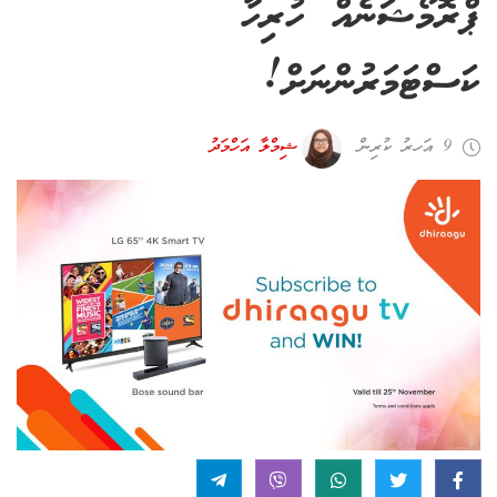
ޕްރޮމޯޝަނެއް ހުރިހާ
ކަސްޓަމަރުންނަށް!
9 އަހރު ކުރިން
ޝިމްލާ އަހްމަދު