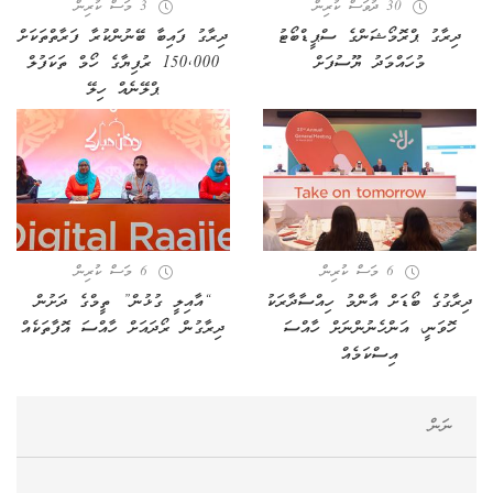
30 ދުވަސް ކުރިން
3 މަސް ކުރިން
ދިރާގު ޕްރޮމޯޝަންގެ ސްޕީޑްބޯޓު
ދިރާގު ފައިބާ ބޭނުންކުރާ ފަރާތްތަކަށް
މުހައްމަދު ޔޫސުފަށް
150,000 ރުފިޔާގެ ހޯމް ތަކަފުލް
ޕްލޭނެއް ހިލޭ
6 މަސް ކުރިން
6 މަސް ކުރިން
ދިރާގުގެ ބޯޑަށް އާންމު ހިއްސާދާރަކު
“އާއިލީ ގުޅުން” ތީމްގެ ދަށުން
ހޮވަނީ، އަންހެނުންނަށް ހާއްސަ
ދިރާގުން ރޯދައަށް ހާއްސަ އޮފާތަކެއް
އިސްކަމެއް