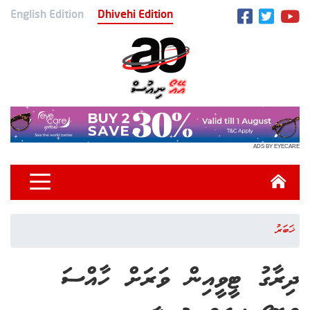
English Edition
Dhivehi Edition
ADS BY EYECARE
ޚަބަރު
ދިރާގު ޓީވީއިން ވަރަށް ހާއްސަ