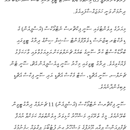
ދިނުމަށް ވަނީ ހަމަޖައްސާފައިއެވެ.
މިއަދުގެ އިވެންޓުގައި ސޮނީ ޕިކްޗާރސް ނެޓްވޯކްސް (އެސްޕީއެން) ގެ
ޑިރެކްޓަރ ބިޒްނަސް ޑިވެލޮޕްމެންޓް ސުޝިލް ސިންގް ދިރާގު ޓީވީގައި
ބްރޯޑްކާސްޓް ކުރާ ސޮނީގެ ބައެއް ޗެނަލްތަކަށް އަލިއަޅުވާލައި ވާހަކަފުޅު
ފެއްކެވިއެވެ. ދިރާގު ޓީވީގައި މިހާރު ސޮނީ އީއެސްޕީއެން އެޗް، ސޮނީ ޓެން
ޗެނަލްސ، ސޮނީ އެޗްޑީ، ސެޓް މެކްސް އެޗްޑީ އަދި ސޮނީ ޕިކްސް އެޗްޑީ
ލިބިގެންދާނެއެވެ.
ސޮނީ ޕިކްޗާރސް ނެޓްވޯކްސް (އެސްޕީއެން) 11 ޗެނަލެއް ދިރާގުޓީވީން
ބެލޭނެއެވެ. މީގެ ތެރޭގައި މަޝްހޫރު ކުޅިވަރު އިވެންތްތައް ކަމަށްވާ ޔުއެފާ
ޗެމްޕިއަންސް ލީގާއި ޔޫރަޕްގެ މަޝްހޫރު ގިނަ ފުޓުބޯޅަ ލީގްތައް ހިމެނުމުގެ