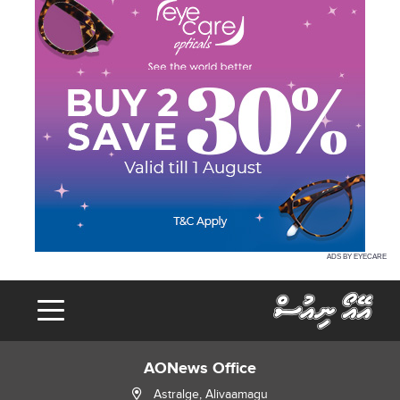
ADS BY EYECARE
AONews Office
Astralge, Alivaamagu