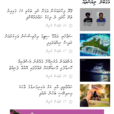
މަގުބޫލު ލިޔުންތައް
ފޭދޫ ފިހާރައަކުން ވަގަށް ނެގި ތަކެތި 24 ގަޑިއިރު
ތެރޭ ހޯދައި ދެ މީހަކު ހައްޔަރުކޮށްފި
24 ދުވަސް ކުރިން
ސަވާހެލި، އައްޑޫ ސިޓީގެ އިހްތިސާސުން ވަކިކުރުމަށް
ރައީސް ނިންމަވައިފި
17 ދުވަސް ކުރިން
އެންދަމަން އުޅެނިކޮށް ގެއްލުނު މަސްވެރިޔާ
ހޮނޑާފުށީ ގޮނޑުދޮށަށް ލައްގާފައި އޮއްވާ ފެނިއްޖެ
20 ދުވަސް ކުރިން
ހައްވާދީދީ އާއި ކަޅު އަކިރިގަނޑުގެ ވާހަކަ
އިނގިރޭސި ބަހުން ނެރެފި
27 ދުވަސް ކުރިން