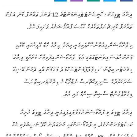
ދިރާގު ޓީވީއަށް ސޮނީ އެންޓަޓެއިންމަންޓްގެ 12 ޗެނަލް ތައާރަފް ކޮށް, އަލަށް
ތައާރަފް ކުރި ޗެނަލްތަކާއެކު ހާއްސަ ޕްރޮމޯޝަނެއް ފަށައިފަ އެވެ.
މި ޕްރޮމޯޝަން އިއުލާން ކޮށްފައިވަނީ މިއަދު ދިރާގު ހެޑް އޮފީހުގައި ބޭއްވި
ވަރަށް ހާއްސަ އިވެންޓެއްގައި އެވެ. ޕްރޮމޯޝަން އިފްތިތާހް ކުރެއްވީ ދިރާގު
ޑިރެކްޓަރ ބިޒްނަސް ޑިވެލޮޕްމެންޓް އަހްމަދު މައުމޫން އާއި ދެކުނު އޭޝިއާ
ސަރަހައްދުގެ ސޮނީ ޕިކްޗާރސް ނެޓްވޯކް ގެ ޑިރެކްޓަރ ބިޒްނަސް
ޑިވެލޮޕްމެންޓް ސުޝިލް ސިންގް އަދި އެވެ.
ދިރާގު ޓީވީގެ މި ޕްރޮމޯޝަން ހުޅުވާލައިފައިވަނީ ދިރާގު ޓީވީގެ ހުރިހާ
ކަސްޓަމަރުންނަށެވެ. މި ޕްރޮމޯޝަންގައި ގުރުއަތުން ހޮވޭ ނަސީބުވެރި އެއް
ފަރާތަކަށް އެލްޖީ 65 އިންޗްގެ k4 ސްމާޓް ޓީވީ އަކާއި ބޯސް ސައުންޑްބާ އެއް